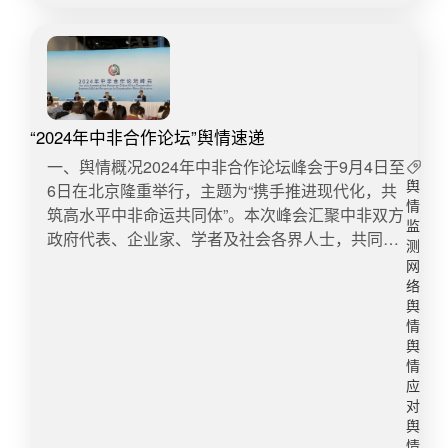
商品等陷阱，增强消费者自我保护意识。同时，着
力宣传正规商家和服务，引导消费者理性消费。舆
情风险防范和处置建议：加大对市场违规行为的查
处力度，尤其是对于节日期间可能出现的价格欺
诈、虚假宣传等问题。确保市场秩序稳定，对消费
者投诉迅速响应，及时公布处理结果，避免舆情升
“2024年中非合作论坛”舆情速递
级。 三、文化旅游中秋、国庆期间，旅游市场将迎
一、舆情概况2024年中非合作论坛峰会于9月4日至
来客流高峰。据资料显示，2023年中秋国庆假期国
6日在北京隆重举行，主题为“携手推进现代化，共
舆
内旅游人数达到8.26亿人次，同比增长71.3%。预
情
筑高水平中非命运共同体”。本次峰会汇聚中非双方
计今年的节日旅游承载力将再次受到考验。热门景
监
政府代表、企业家、学者及社会各界人士，共同探
测
区或将再次产生大量游客拥堵、服务不到位等问
讨和推进中非合作的新路径与新机遇。峰会作为中
网
题，若游客反馈问题处置不当，易滋生不满情绪，
非关系史上的重要里程碑，引发全球范围内的关注
络
极易形成负面舆情。此外，全国多地集中举办丰富
与讨论。 二、舆情特点本次舆情呈现以下特点：1.
舆
多彩的文化活动，例如即将迎来2024年中国国际服
情
国际关注度高：峰会前夕及举行期间，国际媒体纷
务贸易交易会、WTT（世界乒乓球职业大联盟）中
舆
纷聚焦中非合作的新进展与成果，高度评价中非合
情
国大满贯、“亚太区cosplay嘉年华”、太湖湾音乐节
作在全球治理体系中的独特贡献。国际舆论普遍认
应
等活动、文艺演出、赛事等。相关活动若组织不
为，中非合作论坛不仅是双方深化友谊、拓展合作
对
善，就可能引发安全事故、秩序混乱等系列问题。
的重要平台，也是推动全球南方国家共同发展的重
舆
另外，活动传达的价值观也需重视，若存在偏差容
情