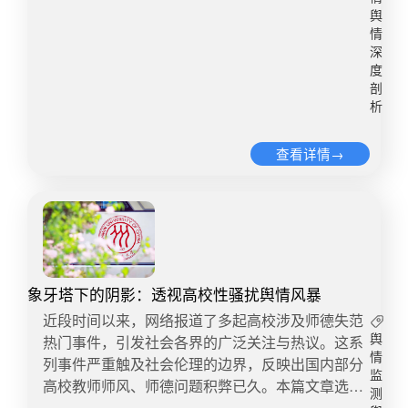
依法严肃处理、不能手软，各网络平台也应该加大
经成为微博平台各媒体和个人账号的转载来源，全
舆
治理力度，对那些没有底线的账号进行禁言、封
微博平台关注度排名第一。截止目前，微博平台相
情
号，及时正向引导，不能让积极向上、鼓励支持运
关内容总阅读量超1亿次，讨论总量超1.5万条，点
深
度
动员拼搏和团结的声音被淹没。​澎湃新闻：摆脱畸
赞量超14万次。​抖音“漯河市中级人民法院”官方平
剖
形饭圈绑架 让中国体育健康发展彻底反思饭圈文化
台于8月12日发布的“关于王佳佳法官依法办案惨遭
析
肆意侵袭，这种非此即彼的极端死亡，恰恰是对运
杀害情况的通报”，目前该条视频点赞量4.4万次，
动员、对体育精神的伤害。对于饭圈乱象，应当有
评论量6.2万次，收藏量6095次，转发量3.1万次，
查看详情→
更加具体的整治行动。 ​红网评论：切莫带着“巨婴
已经成为抖音平台各媒体和个人账号的转载来源，
心态”看体育带着包容心看比赛，带着敬重心看球
全抖音平台关注度排名第一。截止目前，抖音平台
员，带着平常心看胜负，才能还大众一个干净健康
相关内容点赞量超40万次，评论量超25万次，收藏
的体育氛围。扭曲地看待运动员和赛事结果，只会
量超2万次，转发量超10.5万次。​（2）网民观点 ​关
失掉观赛的乐趣和体育的本真。该刹住车的是体育
于“法官依法办案惨遭杀害”的相关内容，网民评论
饭圈化的“妖风邪气”，该荡涤干净的是看比赛时的
数量超过26万条，主要集中在抖音和微博平台。涉
象牙塔下的阴影：透视高校性骚扰舆情风暴
“巨婴心态”。​五、大V观点 ​微博“无心剪影”（粉丝量
及观点如下，网民一是点赞王佳佳法官依法不支持
147.9万）：线上处理乒乓球粉圈的不过九牛一
当事人的不合理诉求。一是认为现实生活中要远离
​​近段时间以来，网络报道了多起高校涉及师德失范
毛，而且线下的那群难道就由着它们以后继续去现
杀人者这类人。一是认为连法官生命安全都没法保
热门事件，引发社会各界的广泛关注与热议。这系
舆
场向运动员喝倒彩，竖中指，喊退票？而且还有其
情
障，社会公平正义就无法维护。一是为杀人者这种
列事件严重触及社会伦理的边界，反映出国内部分
监
他项目呢？所以根本的问题是，这种粉圈是怎么形
行为感到不值，认为其心态扭曲，希望严惩。一是
高校教师师风、师德问题积弊已久。本篇文章选取
测
成的，谁在背后组织，支持？​微博“米格战斗飞机联
为女法官的死亡感到惋惜，希望保护好法律工作者
近期舆论较为关注的热门事件，对其进行深入探