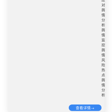
乐祥和的节日氛围。同时，注重网络文明引导，倡
应
对
导理性消费、文明旅游，减少网络负能量。例如，
舆
可筹备国庆节的庆祝活动，展示国家形象和民族精
情
神。同时，注重节日期间的社会民生问题，及时发
分
布相关动向，增强公众信任感。舆情风险防范和处
析
置建议：加强对网络舆情的实时监控，特别是针对
舆
情
旅游投诉、交通拥堵、消费欺诈等热点问题的舆论
监
动态，及时发现并处置不良信息，防止负面舆情扩
控
散。建立健全跨部门协调机制，应对可能出现的突
舆
发事件。加强对供水供电、社会治安、环保等问题
情
的监管，确保节日期间社会运行平稳。 二、市场监
风
险
管节日期间，消费市场活跃，各类低价旅游团、天
热
价月饼、酒店民宿涨价与服务乱象可能重新进入市
点
场。低价团往往通过隐性收费、强制购物等手段弥
舆
补利润，严重影响消费者体验；“天价月饼”则可能
情
通过打“擦边球”逃避监管；酒店民宿价格则普遍上
分
析
涨，部分商家甚至出现价格暴涨、预订未留房、要
求补差价等乱象，导致投诉增加。宣传措施：提前
查看详情→
发布消费警示，提醒消费者警惕低价旅游团、天价