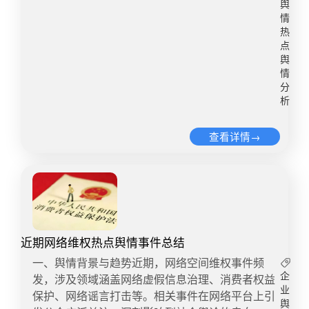
就吸引公众广泛关注。不得不提的是，陈梦受网络
的方向转变。 三、舆情应对及建议1、建立健全舆
接的流通规则和标准，全国统一电力市场等。二是
舆
暴力已长达三年之久。​此次舆情事件爆发并非偶
情
情预警机制：“危机意识和预案准备是基石”。中国
推进要素市场化改革，健全劳动、资本、土地、知
热
然，饭圈文化横行是当下网络文化景观之一，法律
人民大学在舆情发酵的24小时之内，完成了从事实
识、技术、管理、数据等要素市场制度和规则。三
点
法规约束与执法部门监管才是问题解决之根本。处
核查、责任处置到情况通报的一系列工作。处置效
是完善市场经济基础制度，包括完善产权保护、信
舆
在舆论中心的运动员个人，应承担作为公众人物的
率不仅得益于举报材料的清晰性和完整性，更得益
息披露、市场准入、破产退出、信用监管等制度。
情
责任，及时切割饭圈、抨击饭圈文化，媒体工作应
于学校宣传网信部门的舆情预警、风险评估的专业
市场经济本质上是法治经济。《决定》特别提出，
分
围绕体育运动精神，激发公众对运动员的尊重与敬
析
处置以及与各职能部门间的高效协同。因此，日常
防止和纠正利用行政、刑事手段干预经济纠纷，对
意，向公众传达体育内涵中的约束力、道德感避免
的机制保障、模拟演练、人员培训至关重要。各高
侵犯各种所有制经济产权和合法利益的行为实行同
此类舆情事件再次发生。​​​文|安澜佩紫 ​注：本篇为
查看详情→
校应建立健全网络舆情预警、处置机制，及时发
责同罪同罚。​《决定》提出推行由常住地登记户口
优讯舆情原创文章，转载请注明来源。
现、快速响应、妥善处理潜在的网络舆情危机。
提供基本公共服务制度，加快农业转移人口市民
2、多方协同，强化机制建设：此类舆情事件敲响
化。为持续巩固拓展脱贫攻坚成果推进强农惠农富
了师德师风建设的警钟。教师性骚扰不仅仅触及了
农，《决定》提出完善覆盖农村人口的常态化防止
教育的职业底线、公众的道德底线，更可能涉及社
返贫致贫机制建立农村低收入人口和欠发达地区分
会的法治问题。高校作为教育体系中的一个组成部
层分类帮扶制度，统筹建立粮食产销区省际横向利
分，并不直接承担上级行政机构或法律机构的监督
益补偿机制，完善乡村振兴投入机制，培育乡村新
近期网络维权热点舆情事件总结
职责。因此，在面临舆论监督时，高校应积极构建
产业新业态。​《决定》提出要完善中央和地方财政
​​一、舆情背景与趋势近期，网络空间维权事件频
一个多方参与的治理机制，以应对教师性骚扰等不
关系，增加地方自主财力，扩展地方税源，提升市
发，涉及领域涵盖网络虚假信息治理、消费者权益
企
当行为。一方面，通过合理界定责任，降低因过度
县财力同事权相匹配的程度，适度加强中央事权，
业
保护、网络谣言打击等。相关事件在网络平台上引
承担责任而引发的舆情风险；另一方面，通过系统
提高中央财政支出比例，不得违规要求地方安排配
舆