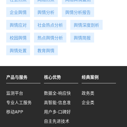
制定相应的应对措施，完善相关机制。​4. 视情开展
网络舆论的监控和引导工作：网络舆论对社会稳定
企业舆情
舆情分析
舆情分析报告
具有重要影响。相关部门应加强对网络舆论的监
控，及时发现并引导负面舆情，防止其扩散和发
舆情应对
社会热点分析
舆情深度剖析
酵。同时，应鼓励网络媒体和网民传播正能量，共
同维护良好的网络生态环境。​5. 国际舆论的影响需
校园舆情
热点舆情分析
舆情简报
关注：国际舆论对中国政策的解读和反应对舆论场
动向具有影响力。相关部门应持续关注国际舆论的
舆情处置
教育舆情
最新动态。​6. 对敏感话题的处理需谨慎：对于可能
引发争议的敏感话题，相关部门需要谨慎处理。应
通过深入调研、广泛听取各方意见、科学评估风险
产品与服务
核心优势
经典案例
等方式，制定妥善的应对策略。在发布相关信息
时，应注重语言表述的准确性和适度性，避免出现
社会分裂和对立情绪。​7. 突发事件的应急响应：建
监测平台
数据全-响应快
政务类
立健全突发事件的应急响应机制是应对各种挑战的
专业人工服务
高智能-信息准
企业类
重要保障。相关部门应制定详细的应急预案，确保
移动APP
在出现突发事件时能够迅速、有效地应对和处理，
用户多-口碑好
以减少突发事件对社会稳定和经济发展的冲击。​8.
自主先进技术
社会预期管理：合理引导和管理公众对经济、社会