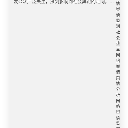
发公众广泛关注，深刻影响到社会舆论的走向。从
化的方法教育和引导公众，形成对此类事件处理和
情
套资金，研究与新业态相适应的税收制度。​支持有
舆情趋势来看，公众对于网络维权的期待与日俱
舆
治理的合理预期，从而提升整体治理效能。 3、完
能力民企牵头国家重大技术攻关，构建高水平社会
增，推动了相关法规的完善和执行力度的加强。​
情
善投诉举报机制：尽管“互联网伸冤”为部分个体提
主义市场经济。《决定》强调要完善民营企业参与
二、主要热点事件分析1. 网络虚假信息治理庭审现
监
供了寻求公正的途径，但相较于广泛的受困群体，
国家重大项目建设长效机制，支持有能力的民营企
测
场（图片来源|央广网）案例概述：近期，杭州互联
其影响力仍显有限。对于那些未能进入公众视野，
业牵头承担国家重大技术攻关任务，规范涉民营企
社
网法院审理了一起涉及操纵“网络水军”传播虚假信
或因媒介素养不足而难以在网络空间发声的群体，
会
业行政检查。法治是最好的营商环境，要制定出台
息的公益诉讼案。该案揭示了网络水军通过有偿“转
热
他们的需求和困境更应成为我们关注的重点。因
民营经济促进法。​3. 教育话题我国将加快建设世界
评赞”、“直发”、“投诉举报”等方式，为影视剧、网
点
此，有关单位需要建立健全畅通的投诉举报渠道，
一流大学。教育部党组书记部长怀进鹏介绍，将优
络游戏等提升热度，甚至删除负面评价，严重扰乱
网
确保更多的受困群体能够方便、快捷地反映问题，
化高等教育布局，着力强化高校有目标有组织的人
络
网络舆论环境和市场秩序。​舆情分析：此案件引发
并得到及时有效地处理和帮助。 4、公开透明化处
才培养、科技创新和社会服务，加强制度创新和科
舆
广泛的社会关注，舆论普遍认为网络虚假信息的泛
理：及时响应固然重要，但公开透明是涉事单位赢
情
技创新“双轮驱动”，为加快建设世界重要人才中心
滥已严重侵害公众的知情权和选择权，破坏市场竞
舆
得公众信任的基础。高校应以公正、透明、严肃的
和创新高地提供有力支撑。加快建设中国特色、世
争的公正性。同时，该案也彰显了司法机关对网络
情
态度处理类似事件，保护受害者权益，维护学校声
界一流的大学和优势学科，实施一流学科培优行
虚假信息治理的决心和力度，为构建清朗网络空间
分
誉，正确引导社会舆论。 四、总结“网络舆情突发
动，聚焦优势突破方向，打造一批一流学科标杆，
析
提供有力支持。就舆情工作而言，网络水军的参与
事件的发生正如一颗石子沉入湖面，激起的涟漪则
在重大任务完成中提升学科建设能力。​我国已建成
网
损害网络舆论信息的真实性、危害网络舆论传播的
是暂时封存却并未消散的互联网记忆”。教育领域是
络
世界规模最大的教育体系。各级教育普及程度达到
公信力、误导舆情的监测判断和决策，亟需认知、
舆
社会正义的体现和标杆，性骚扰事件的发生不仅严
或超过中高收入国家平均水平，高等教育毛入学率
技术、实践和理论多个层面的再探讨。​2. 消费者权
情
重破坏教育工作者的职业声誉，也对教育行业的整
超过60%，进入世界公认的普及化阶段；新增劳动
益保护（图片来源|澎湃新闻）案例概述：近期，多
监
体形象造成负面影响。教育行业性骚扰问题的根源