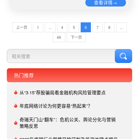
查看详情→
包括商讨经济政策、社会改革和其他关键议题。报
间秩序、保障社会稳定的重要举措。同时，也强调
道指出，中国是芬兰重要的贸易伙伴，尽管面临外
了持续加强网络谣言防控机制建设，提升公众媒介
部压力，芬兰政府依旧采取务实态度寻求扩大芬中
素养的重要性。各政法机关可结合本系统工作特性
合作，推动两国关系积极向前迈进。中共二十届三
上一页
1
...
4
5
6
7
8
...
积极开展类似治谣专项行动，积极探索网络谣言的
中全会吸引了全球关注，许多全球南方国家期待中
长效治理机制，增加震慑力度，全面提高造谣传谣
46
下一页
国采取有力的改革措施，在国际局势紧张加剧的背
的法律成本。​三、小结纵观以上案例事件，可以看
景下开辟新的发展机遇。​俄罗斯《莫斯科每日新
到网络热点维权事件的舆情管理需要更加专业化、
闻》7月18日刊发评论文章称，三中全会在中国政
精细化的策略：一方面，相关部门应建立健全舆情
治生活中意义重大，将对中国经济发展产生深远影
监测预警体系，运用大数据、人工智能等先进技术
响。文章围绕中国当前现代化建设面临的主要挑战
手段，实现舆情信息的实时收集、分析与预警，及
热门推荐
分析了本次会议讨论的重点议题方向。俄罗斯资讯
时有效发现、评估舆情风险，为决策提供科学、精
网站“iView”17日发布的报道同样指出，中共二十届
准、有效依据；另一方面，应加强与媒体、公众和
三中全会将为中国确定经济和社会发展的总体方
从“3·15”荐股骗局看金融机构风险管理要点
企业的沟通协作，建立多元化的信息发布和沟通渠
向，具有划时代意义。​新加坡亚洲新闻台7月16日
道，及时回应社会关切，特别是对一些负面网络舆
年底网络讨论为何更容易“热起来”？
报道称，在北京召开的中共二十届三中全会聚焦全
情，要能够做到迅速预警，及时处理，避免事态升
面深化改革与推进中国式现代化。世界银行的数据
级，注重舆情的修复与引导工作，有效引导舆情走
奇瑞天门山“翻车”：危机公关、舆论分化与营销
表明中国已使8亿人口摆脱贫困，占同期全球减贫
向。
策略反思
总量的四分之三，充分彰显中国式现代化“人口规模
巨大”和“全体人民共同富裕”两大特色。报道援引专