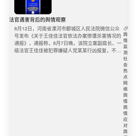
8月3日22时，主流媒体集体转载乒乓女子单打包揽
冠亚军，引发网络巨大关注，且相关话题交替霸
法官遇害背后的舆情观察
榜，并达到监测期内第一波小高峰。​8月4日14时，
人民日报发布评论文章《最好的应援是喝彩而不是
​​8月12日，河南省漯河市郾城区人民法院微信公众
拉踩》引发中央主流媒体广泛转载，澎湃新闻、极
号发布《关于王佳佳法官依法办案惨遭杀害情况的
舆
情
目新闻、顶端新闻、大象新闻等商业媒体参与报
通报》，通报称，8月7日晚，该院立案副庭长、一
监
道，促使舆情声量达到监测期内峰值。 ​2. 新浪微博
级法官王佳佳被犯罪嫌疑人党某某行凶报复，不幸
测
为此次传播主阵地，可能与微博站方公布整顿违规
遇害。事件通报以后，引发舆论广泛关注，央视
社
账号处罚相关 ​​3. 陈梦、孙颖莎、运动员、饭圈、女
网、中国青年网、光明网、中国新闻网、观察者
会
单等相关事件本身热词成为核心传播词​​三、舆情反
网、人民法院报、法治日报等权威媒体围绕通报以
热
点
馈 ​社交平台和网络社区的出现助推体育粉丝追星路
及最高人民法院慰问家属内容展开报道，网民则聚
网
径，但不可否认的是，网络作为一把双刃剑，体育
焦法官人身安全、审判、工作量以及杀人者处罚等
络
粉丝应援一方面提升了运动员的商业价值与大众关
内容。在舆论场各方传播载体推波助澜下，事件热
舆
注度，另一方面，随着体坛“饭圈化”凸显，传播谣
度居高不下，形成多个话题，多次登上微博热搜
情
言、网络暴力、制造舆论压力等“饭圈思维排他性”
榜。​一、 传播情况​截止到8月13日16时，监测到与
舆
情
产物与崇尚公平、尊重、包容的体育精神背道而
“王佳佳法官惨遭杀害”的相关信息共计10673 条，
应
驰。​四、媒体观点 ​正本清源，消解体坛“饭圈文
其中报刊15条，网络846条，微博7763条，论坛19
对
化”，严厉打击体育领域“饭圈”违法犯罪行为 ​人民锐
条，微信1358条，客户端604条，广播4条，视频
舆