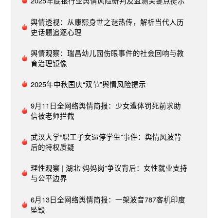
2025年底银行业舆情风险研判及监测关键点提示
家观点指出，中国式现代化反对殖民主义和霸权主
义，将本国五千年的悠久历史文化视为宝藏，结合
舆情透视：从康熙身世之谜热传，解析当代人历
史话题追逐心理
传统推进现代化，发挥政府宏观调控作用，是“独一
无二”的现代化发展模式。​报道以苏州为例具体展示
舆情观察：瑞昌幼儿园伤眼事件的社会回响与教
中国高质量发展成果。报道称，几个世纪以来，苏
育治理镜像
州是中国丝绸的主要产地之一，而如今主打高新产
业的苏州工业园坐落于此，一个以家庭手工业为主
2025年中秋国庆“双节”舆情风险提示
的小镇成功转型为一座高科技中心。苏州的现代化
发展体现出政府在城市规划、创新发展和打造高端
9月11日全网络舆情简报：少女遭体罚死前求助
产业等方面发挥的积极作用。​喀麦隆“Autu
信被老师拦截
Cameroun”网站7月15日报道指出，中共二十届三
武汉大学“职工子女逼停学生”事件：舆情风波背
中全会将为中国进一步全面深化改革、推进中国式
后的特权质疑
现代化谋篇布局。发展新质生产力以形成创新驱动
的经济增长模式是会议讨论的目标与重点之一。​
理性观察 | 湖北“妈妈岗”争议背后：女性就业支持
三、风险提示与建议风险提示：1. 经济政策解读差
与公平边界
异问题：公众对经济政策的解读可能存在差异，导
致对政策效果的预期不一致，可能引发对政策执行
6月13日全网络舆情简报：一架波音787客机印度
效果的质疑和不满。​2. 改革措施的接受度问题：重
坠毁