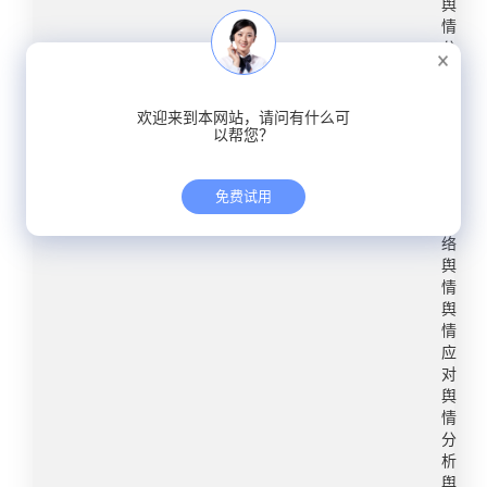
舆
合体”（粉丝量91.1万）: 这些恶意拉踩的账号真是
人身安全。一是质疑法官审结案件数量过高，可能
析，以期为未来类似事件的预防和处置提供参考和
情
太奇葩了，有一些人认为陈梦带了这块翡翠吊坠，
会太草率。一是认为法官工作太饱和，很辛苦。​
建议。 一、事件概述今年暑期以来，国内多所知名
分
是通过某些风水学的神秘力量来操纵改变比赛。要
析
三、研判及建议 此次事件中，法官依法办案却惨遭
高校因师德师风问题成为网络舆论的焦点。其中不
报
是带个吊坠就能操控和改变比赛的话，那么中国男
杀害是引起媒体和网民关注的重要原因。根据通
乏包括中国人民大学、陕西师范大学、山东理工大
告
欢迎来到本网站，请问有什么可
足早进世界杯而且夺冠了。​微博“林布里”（粉丝量
报，公安机关已将犯罪嫌疑人抓获，案件仍在进一
学。这三起事件中的涉事教师均把学术权力当作“私
以帮您？
社
22.4万）：陈梦回应饭圈文化说的好，明明白白。
步侦办中。从舆情热度来看，目前无衰退迹象，传
器”，对受害学员进行性骚扰、强制猥亵、欺骗感情
会
也希望孙颖莎出来引导粉丝。虽然她粉丝说以前有
播力度仍较强。​漯河市郾城区人民法院面临的舆情
等严重违背教师职业道德和社会公德的恶劣行径。​
热
免费试用
发文明观赛，但看了一下基本是转发，或者主要内
点
风险有：1.法官审结案件数量较多，引发公众对法
1、中国人民大学王某某教授性骚扰事件事件曝
网
容是别的带过一下。这种不痛不痒式的，粉丝看了
官工作量超载、审案草率的质疑；2.从电动车事故
光：2024年7月21日，中国人民大学文学院在读博
络
转眼忘。这次实在让诸多国人都无语，甚至担忧起
发生到犯罪嫌疑人提起诉讼，时间跨度达3个月之
士生王某通过微博、小红书、B站等多个社交媒体
舆
国乒的饭圈问题。这时候运动员出来引导是有必
久，引发公众对相关部门不作为、乱作为的猜疑；
平台，发布了一段58分钟的视频，并附上了完整的
情
要，像小胖那样。粉丝再不听，那就是粉丝的事
3.通报中“判决后，犯罪嫌疑人对王佳佳法官未全部
录音及聊天记录作为证据，实名举报其导师王某某
舆
了。但本人要知道与恶臭饭圈文化做切割。尽量少
情
支持其诉讼请求心生不满，未通过法定程序寻求解
教授涉嫌在2022年5月对其进行性骚扰和强制猥
应
惊动到公安，为这种迷惑事情增加工作量。所以，
决”内容，引发公众对犯罪嫌疑人杀人动机的质疑；
亵，并在其拒绝后对其进行打击报复，威胁其不能
对
既然阻止不了粉自己，那引导一下很重要，至少一
4.法院面临法官个人住址等隐私信息泄露、人身安
毕业。学校回应：事件曝光后，中国人民大学迅速
舆
名国家队运动员与恶臭做下切割是有必要的。​六、
全等不到保障的舆论压力；5.涉事单位以及上级部
反应，于当晚即通过官方微博发布声明，表示已第
情
网民观点 ​第一阶段：为陈梦被喝倒彩打抱不平 ​第
门对法官善后处理工作，引发舆论争议。​应对建
一时间成立专门工作组，连夜开展调查核实，并表
分
二阶段：呼吁尊重体育精神，建议整顿饭圈不良风
析
议：​1. 审慎披露数据。通报中涉及到法官审结案件
示学校对师德失范行为“零容忍”，将依法依规严肃
舆