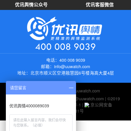
优讯舆情公众号
优讯客服微信
400 008 9039
电话：
400 008 9039
邮箱：
info@uuwatch.com
地址：
北京市顺义区空港融慧园6号楼海高大厦4层
请您留言
友情链接：
https://new.uuwatch.com
电话：400 008 9039
| 邮箱：help@uuwatch.com | ©2019
UUWatch-
京ICP备10045116号-1
|
京公网安备
优讯舆情4000089039
11010802026281号