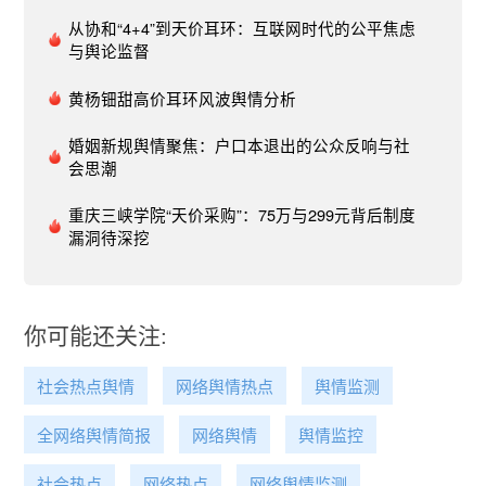
大改革措施可能会触及不同群体的利益，若是沟通
和解释工作不到位，可能会引起部分群体的抵触和
从协和“4+4”到天价耳环：互联网时代的公平焦虑
与舆论监督
反对情绪。​3. 社会稳定问题：会议强调统筹发展和
安全，防范化解重点领域风险。风险防范措施执行
黄杨钿甜高价耳环风波舆情分析
不到位，存在引发社会不稳定因素的风险。​4. 意识
形态风险问题：重点关注涉意识形态的敏感信息，
婚姻新规舆情聚焦：户口本退出的公众反响与社
酌情加强舆论引导，有效防范化解意识形态风险，
会思潮
确保社会思想稳定。​建议：1. 做好政策解读和宣传
工作：确保政策解读的准确性和一致性非常重要。
重庆三峡学院“天价采购”：75万与299元背后制度
相关部门需通过官方渠道发布权威解读，避免信息
漏洞待深挖
不对称或误解导致的舆论波动。媒体和专家也应以
准确、全面的方式解读政策，减少因误读而产生的
社会不满情绪。​2. 提高政策透明度：提高政策制定
你可能还关注:
和执行的透明度是建立公众信任的重要途径。相关
部门应及时公开重要信息，包括政策背景、决策过
社会热点舆情
网络舆情热点
舆情监测
程和实施效果，以减少不实信息和谣言的传播空
间，增强公众对相关部门的信任和支持。​3. 做好风
全网络舆情简报
网络舆情
舆情监控
险评估和应对工作：在改革措施实施前，相关部门
应进行全面的风险评估，预测可能出现的问题，并
社会热点
网络热点
网络舆情监测