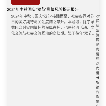
2024年中秋国庆“双节”舆情风险提示报告
​​2024年中秋与国庆“双节”接踵而至，社会各界对节
日的美好期待与关注度随之攀升。本阶段，除了承
舆
情
载民众对家国情怀的深厚寄托，也是经济活动、文
监
化交流与社会交流互动的高峰期。鉴于往年“双节”
测
期间发生的突发事件及舆情波动，本文将分析“双
网
节”期间的潜在舆情风险，并提出宣传建议与舆情风
络
险管理策略，确保“双节”期间的舆论氛围和谐与稳
舆
情
定。一、舆论浪潮，瞬息万变中秋节与国庆节期
热
间，舆论场情况复杂多变，整体呈现高度关注与活
点
跃态势。从历年情况看，民众对节日庆祝活动、旅
舆
游出行、消费市场、文化活动等方面的讨论热度有
情
显著上升，形成多元化舆论场。同时，舆情风险也
分
析
相应增加，如旅游拥堵、消费欺诈、安全事故等问
报
题易成为舆论焦点，引发公众不满。宣传措施：强
告
化正面宣传，利用官方媒体和社交平台积极发布节
舆
日庆典、文化活动、旅游指南等正面信息，营造欢
情