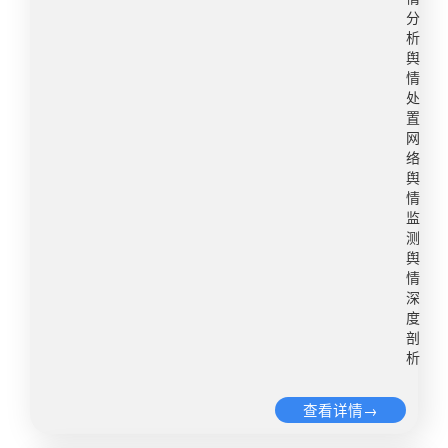
要力量。2. 议题广泛深入：论坛议题覆盖经贸、减
易引发公众批评。宣传措施：重点推广特色文化活
分
贫、卫生、绿色发展、数字创新、能力建设、人文
析
动，提升文化软实力。同时，发布旅游安全提示，
交流等多个领域，展现中非合作的全面性和深入
舆
引导游客文明旅游，保护文化遗产。舆情风险防范
性。各领域专家、学者及政府官员的深入交流，为
情
和处置建议：加强对旅游景区的监管，确保游客安
推动中非合作向更高水平发展提供了有力支撑。3.
处
全和服务质量。针对可能出现的游客拥堵、服务不
置
民间友好情感浓厚：中非民间友好情感在社交媒体
到位等问题，提前制定应急预案，及时发布客流预
网
上广泛传播，民众对峰会的支持与期待情绪高涨。
络
警。对文化活动内容严格把关，避免价值观偏差引
中非友好故事和成功案例的分享，进一步巩固中非
舆
发公众不满。 四、交通出行“双节”期间，民众的出
人民之间的深厚友谊。4. 数字经济成为焦点：随着
情
行需求激增，交通压力增加，交通出行则成为舆情
中非在数字经济领域的合作日益紧密，数字经济成
监
风险的高发领域。交通拥堵、公共交通服务、交通
测
为本次峰会的重要议题之一。中非双方共同探讨数
事故、出行安全等问题成为公众关注的舆论焦点。
舆
字基础设施建设、数字经济发展路径等问题，为中
情
社交媒体上关于交通问题的讨论可能迅速传播，形
非合作注入了新的活力。5. 多元参与，成果丰硕：
深
成负面舆情。宣传措施：发布节日交通出行指南，
峰会不仅吸引了政府层面的广泛参与，还吸引了企
度
提供路况预测、公共交通信息等服务，引导公众合
业、非政府组织、学术界等多方面的关注和参与。
剖
理安排出行时间。同时，宣传交通安全知识，增强
析
各方在峰会期间积极交流，共同探讨合作机会，形
公众安全意识。舆情风险防范和处置建议：对于可
成了多元、开放的合作格局。峰会期间，中非双方
能出现的交通拥堵、事故等问题，建立快速救援和
查看详情→
签署了一系列合作协议，涵盖了贸易、投资、基础
处置机制。及时发布交通信息，减少公众焦虑。
设施建设等多个领域，为中非关系的深入发展奠定