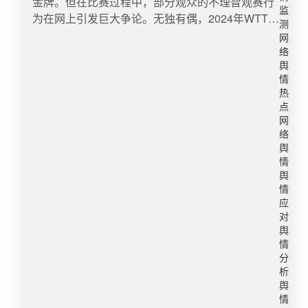
该游戏团队通过明确项目目标和需求分析、SWOT
金牌。但在比赛过程中，部分观众的不理智观赛行
监
分析、高效的团队协作与沟通、先进的项目管理工
为在网上引发巨大争论。无独有偶，2024年WTT仁
测
具、精细化成本控制、灵活的市场应对策略以及全
川冠军赛中，我国乒乓球选手樊振东2-4不敌巴西运
网
面的风险管理体系等措施，展现了出色的风险管理
动员雨果，无缘决赛，当日赛事结束后在网络上引
络
能力。企业可以此为鉴，在项目管理中，通过建立
起轩然大波，不少网友扒出其私生活，斥责樊振东
舆
情
全面的风险管理体系，进行风险评估和防范，制定
不认真备赛，由此进行网络暴力；2023年全国跳水
热
应对预案，未雨绸缪，提升舆情危机应对能力。​
锦标赛10米台决赛中，陈芋汐夺冠，全红婵获得亚
点
八、拓展全球视野《黑神话·悟空》的成功为企业国
军。现场一位粉丝在看台上大吼“裁判不公”，赛后
网
际化提供了重要的参考，它展现了结合本土文化与
网络上仍出现较多质疑“裁判不公”“故意压分”的舆
络
全球视野、推动产品和服务国际化的同时，注重跨
论，甚至出现了对冠军陈芋汐的攻击和谩骂，相关
舆
情
文化沟通与合作的重要性。企业在国际化过程中应
案例不胜枚举。本期，以“陈梦卫冕冠军反遭网暴”
舆
采取本土化策略，同时积极应对海外舆情，通过透
舆情为例，讨论体坛饭圈文化的畸变与归正，基于
情
明运营、植根当地市场、长远发展，以及与利益相
相关舆情发展路径，探究体育饭圈文化乱象舆情疏
应
关方建立密切的沟通渠道和机制，共同寻求解决方
导及社会、政府网络空间治理。​ ​一、事件脉络梳理
对
案。通过这样的方式，企业不仅能够在国际市场上
​8月3日下午，有网友爆料伊利提前庆祝郑钦文获得
舆
情
树立良好的形象，还能够促进品牌全球化发展，实
网球女子单打银牌以及孙颖莎夺冠等未确定比赛结
分
现可持续发展。​九、小结《黑神话·悟空》的舆情危
果的广告物料，引发热议。​8月3日22时11分，人民
析
机管理实践，犹如一盏明灯，为企业提供了一系列
日报官方微博发文“陈梦成功卫冕女单冠军，孙颖莎
舆
宝贵的启示。在当今复杂多变的市场环境中，企业
获得银牌”；22点17分，演员黄晓明发布微博恭喜
情