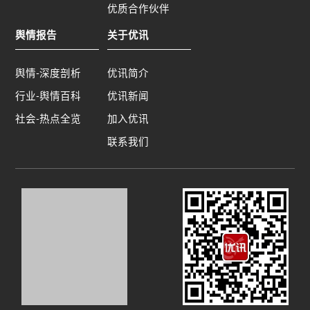
优质合作伙伴
改革的预期是维护社会稳定的关键。相关部门应通
过公开透明的沟通机制，向公众传达真实情况，避
舆情报告
关于优讯
免因过高或不切实际的预期引发社会不满情绪。​9.
做好改革过程中的利益协调工作：改革可能会触及
舆情-深度剖析
优讯简介
不同群体的利益，因此需妥善处理和协调各方利
益。相关部门应建立公正的利益分配机制，确保改
行业-舆情百科
优讯新闻
革成果惠及广大民众，同时关注弱势群体的利益保
社会-热点全览
加入优讯
护，避免因利益分配不均而引发的社会矛盾和社会
联系我们
冲突。​10. 相关部门需提高人员内部的政治思想觉
悟，增强政治敏锐性和鉴别力。通过加强政治理论
学习，深入开展思想政治教育活动，提升队伍的政
治素养和思想觉悟。