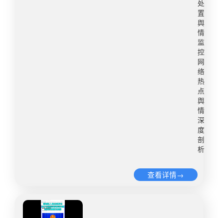
应不断学习和借鉴成功案例，构建起一座科学严
陈梦获得冠军。引发全网热议，其中“陈梦夺冠”多
处
置
谨、系统完备的舆情危机管理“壁垒”。这座“壁垒”，
个话题登上热搜榜单，总阅读量近5亿。​8月4日14
舆
不仅需要根基稳固，能够抵御外部风雨侵袭，更要
时21分，人民日报发布评论文章《最好的应援是喝
情
智慧灵动、因势利导，化解危机于无形。
彩而不是拉踩》并于新浪微博形成 #岂容饭圈暴力
监
搅浑乒坛# #人民网评最好的应援是喝彩而不是拉踩
控
# 等话题，总阅读量超2亿。​8月4日14时31分，微
网
络
博官方发布，根据《微博社区公约》等相关规定，
热
站方对近两日在相关赛事讨论中存在的拉踩引战、
点
恶意攻击等行为共清理违规内容12000余条，300
舆
余个违规账号视程度予以阶段性禁言直至永久禁言
情
处置，相关话题阅读量2352万。​8月6日22时，平
深
度
安北京大兴发布警情通报称，将犯罪嫌疑人贺某捉
剖
拿归案，相关阅读量超3000万。​ ​二、舆情传播​1.
析
相关事件舆情传播呈阶段性特征，并伴随长尾效应
窄幅波动根据优讯舆情大数据监测平台，本次事件
查看详情→
舆情传播走势如下图所示：8月3日下午，网友爆料
伊利提前庆祝郑钦文获得网球女子单打银牌以及孙
颖莎夺冠等未确定比赛结果的广告物料，伊利于小
红书平台发布道歉声明，推动舆论走势逐步攀升。​