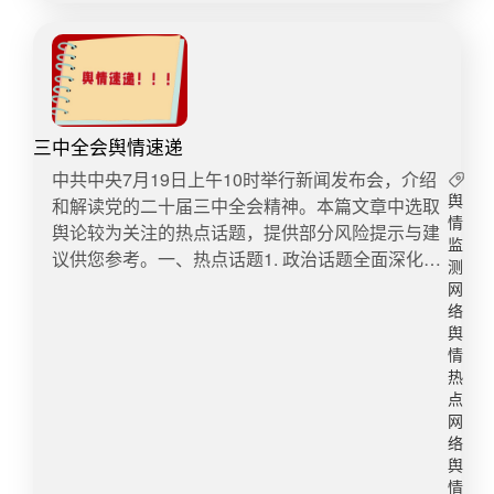
轨的饭圈群体予以教育引导。​2. 全面遏制饭圈乱
影响极其恶劣，严重破坏了高校教师受人敬仰的职
象，强化平台与法律法规约束各部门、各组织继续
业和社会形象，引发舆论高度关注。 二、舆情发展
深入贯彻“清朗行动”要求，严厉打击网络暴力、谣
特点1、舆论爆发迅速，传播范围广泛新媒体加速
言散播等不良网络文化传播，对言论不当行为严
舆论传播：在新媒体时代，信息传播速度极快，这
惩，以起到警示作用。全面清理“饭圈”粉丝互撕谩
些事件在极短时间内就引发了网民的广泛关注。社
骂、干扰舆论、侮辱诽谤、诱导集资等有害信息与
三中全会舆情速递
交媒体、短视频平台等成为舆情发酵的主阵地，形
行为。​八、舆情总结分析 ​本次国乒饭圈乱象舆情引
成强大的舆论场。公众关注度热切：高校性骚扰话
​​中共中央7月19日上午10时举行新闻发布会，介绍
发巨大关注，一方面舆情话题再次涉及“体育领域资
题敏感度高，极易引发公众的关注和讨论。而受害
和解读党的二十届三中全会精神。本篇文章中选取
舆
本倾斜”，与伊利“半路开香槟”抢占商业话题高位趋
情
者的发声往往能迅速引发共鸣，形成舆论热点。
舆论较为关注的热点话题，提供部分风险提示与建
监
同，因而卷入此次饭圈事件，影响品牌效力；二是
2、情绪化显著，舆论压力大负面情绪主导：网络
议供您参考。​一、热点话题1. 政治话题全面深化改
测
奥林匹克乒乓球女子单打项目备受瞩目，从而将饭
舆论中充斥着大量愤怒、不满等负面情绪。公众对
革与推进中国式现代化：发布会介绍了党的二十届
网
圈乱象推上风口浪尖，刺激公众在此次事件中对饭
涉事教师的行为表示强烈谴责，并要求学校及相关
三中全会审议通过的《中共中央关于进一步全面深
络
圈引战导致体育价值缺位的不满；一直被诟病的“体
部门严惩不贷。舆论压力促使高校快速响应：面对
化改革、推进中国式现代化的决定》（下文简称
舆
坛苦饭圈久已”以这样极端丑恶的方式，展现在公众
情
舆论压力，涉事高校均迅速成立专班进行调查，并
《决定》）。该《决定》共15个部分、60条，分为
热
面前。舆情应对方面，伊利前期在小红书发布道歉
在较短时间内公布处理结果，以回应社会关切。
总论、分论和加强党对改革的领导三大板块，提出
点
声明，被认为在处理公关危机时不够陈恳和及时，
3、多方参与，形成多元化舆论场受害者及亲友发
300多项重要改革举措，涉及体制、机制、制度层
网
后续再次道歉补救为时已晚，舆论态度对伊利提前
声：受害者的勇敢发声成为舆论的起点，他们通过
面的内容。强调继续完善和发展中国特色社会主义
络
公布获胜消息的行为深感不满。后续在微博平台、
社交媒体、短视频平台等渠道揭露事实真相，引发
制度，推进国家治理体系和治理能力现代化，为到
舆
主流媒体与执法部门三方协同，才基本平息了此次
情
社会高度关注。媒体跟进报道：传统媒体和新媒体