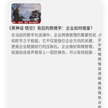
五、节假日安全节假日人流密集、活动众多，突发
了坚实基础。 三、宣传建议与风险提示（一）增强
事件概率增加，舆情风险尤为突出，例如台风、暴
宣传意识官方权威发布：及时、准确、全面地发布
雨等自然灾害，消防安全、游乐设备、森林防火等
峰会相关新闻、动态及成果，确保信息的权威性和
安全事故，一旦发生以上突发事件，将迅速引起公
公信力。通过官方渠道引领正面舆论，增强公众对
众的广泛关注，对涉事单位和地区造成一定的负面
中非合作的认知和支持。同时，注重发布形式的创
《黑神话·悟空》背后的舆情学：企业如何借鉴？
影响。宣传措施：提前发布节假日安全指南，包括
新，如采用图文结合、视频直播等方式，提高信息
​​在当前的数字化浪潮中，企业舆情管理的重要性犹
自然灾害防范措施、消防安全知识以及游乐设备和
的可读性和传播效果。多元化传播手段：结合多种
如舵手之于航船，它不仅是指引企业方向的关键，
企
森林防火注意事项等，增强公众自我保护能力。同
传播手段，如社交媒体、新闻网站、移动应用等，
业
更是企业稳健前行的压舱石。企业做好舆情管理，
时，利用多种渠道广泛宣传，提高公众对突发事件
扩大峰会的传播范围和影响力。针对不同受众群
舆
就是给自身声誉穿上一层防弹衣，可以有效抵御那
的认知和应对能力。舆情风险防范和处置建议：首
情
体，制定个性化的传播策略，提高宣传的针对性和
些突如其来的舆论风波。近日，国产3A巨制《黑神
先，健全突发事件应急响应机制，一旦发生灾情或
舆
有效性。故事化传播策略：深入挖掘中非合作中的
话·悟空》的震撼上线，在无形中为企业界上了一堂
事故，能够迅速启动预案，高效组织救援。其次，
情
感人故事和成功案例，以故事化的方式呈现中非合
生动的舆情危机管理课。​一、洞察先机，防患未然
监
加强与气象、卫生、消防等相关部门的协作，实现
作的真实面貌和深远意义。通过情感共鸣激发公众
测
《黑神话·悟空》的上线，伴随着激烈的市场反响和
信息共享和联动处置。及时通过官方渠道发布权威
兴趣，增强宣传效果。 （二）舆情风险提示在峰会
网
舆论关注。企业应借鉴其经验，实施全方位的舆情
信息，透明公开事件进展，避免谣言传播，有效引
络
举办期间，舆情风险同样不容忽视。相关单位需具
监控策略，利用大数据和人工智能技术，实时捕捉
导舆情，减轻突发事件带来的负面影响。 综上所
舆
备高度的舆情风险意识，可以从以下方面做应对准
和分析舆情动态，洞察潜在危机，在危机萌芽阶段
述，节假日期间的舆情风险管理需要多方协力配
情
备：舆情监测预警：建立健全舆情监测预警机制，
便有效应对，从而做到防患于未然。​二、快速响
热
合。通过风险评估、有效应对，有效降低舆情风
及时发现并跟踪分析负面舆情。对可能引发争议或
点
应，把握黄金时间在面对舆情危机时，企业需要快
险。相关部门在双节期间，需高度重视舆情风险管
误解的议题保持高度敏感，提前制定应对预案。同
舆