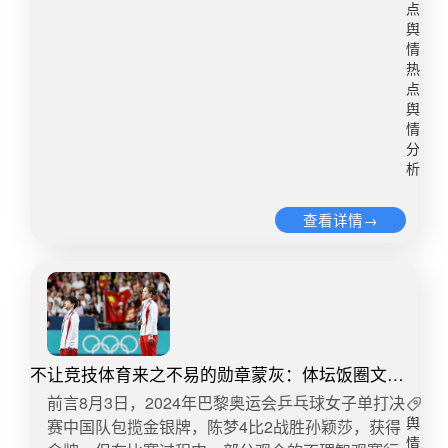
立健全舆情监测预警和快速响应机制，提高舆情监
点
来的负面影响，赢得更广泛的公众支持与信赖。​
测的准确性和时效性。加强舆情分析研判能力，为
舆
五、团队建设，激发创新思维可以说，《黑神话·悟
情
决策提供有力支撑。持续推进人才培养和队伍建设
空》这款游戏之所以能够火爆全网，赢得公众的广
热
工作，提高工作人员的专业素养和应对能力。加强
泛好评，离不开其背后多元化团队的贡献。据悉，
点
顶层设计与统筹协调：制定全面的宣传计划和舆情
这支团队汇聚了背景、专业各异的精英，他们内部
舆
应对预案，明确职责分工和协作机制。加强与其他
情
的合作能够为企业激发持续的创新思维，增强企业
相关单位的沟通协调，形成工作合力。同时，注重
分
应对复杂难题的能力。因此，企业应深刻意识到团
析
与国际社会的沟通与对接，共同推动中非合作的深
队建设的重要性。特别是在舆情危机管理中，这样
入发展。创新宣传方式与手段：充分利用新媒体平
的团队能够以更加开阔的视野和创新的思维审视问
查看详情→
台和技术手段，创新宣传方式和手段。注重故事化
题，提出新颖且有效的解决方案，更加灵活高效地
传播和情感共鸣，提高宣传的针对性和有效性。同
应对各种挑战，确保企业在复杂多变的舆论环境中
时，加强与国际媒体的合作与交流，共同讲述中非
稳健前行。​六、精准定位与灵活应对《黑神话·悟
合作的故事。深化中非合作，共创美好未来：中非
空》的成功案例体现了精准市场定位与灵活策略调
合作论坛是中非关系发展的重要平台。需持续深化
整的重要性。企业在舆情危机管理中，应深入市场
中非合作，拓展合作领域，创新合作方式，共同推
调研，精准把握用户需求，以此为基础制定有效的
动中非关系不断迈上新台阶。同时，也应积极回应
不让竞技体育来之不易的勋章蒙灰：体坛饭圈文化
应对策略，同时保持灵活，密切关注市场动态，确
国际社会的关切和质疑，加强与国际社会的沟通与
侵袭事件舆情分析
保在环境变化时能够迅速调整应对策略。​七、健全
​​前言8月3日，2024年巴黎奥运会乒乓球女子单打决
对接，共同推动构建人类命运共同体。​​​​
体系，未雨绸缪在《黑神话·悟空》的开发过程中，
赛中国队包揽金银牌，陈梦4比2战胜孙颖莎，获得
舆
情