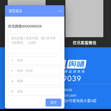
请您留言
优讯舆情4000089039
优讯舆情公众号
优讯客服微信
400 008 9039
电话：
400 008 9039
邮箱：
info@uuwatch.com
地址：
北京市顺义区空港融慧园6号楼海高大厦4层
提交