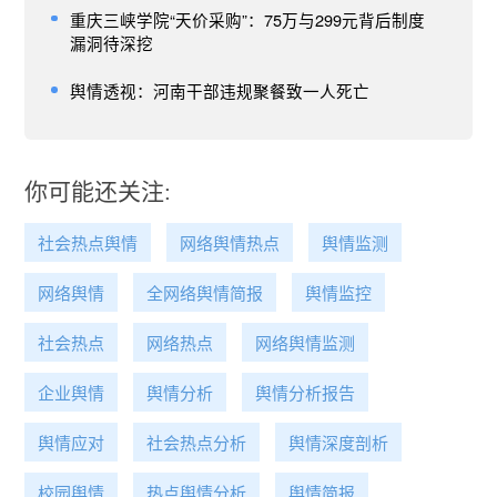
重庆三峡学院“天价采购”：75万与299元背后制度
漏洞待深挖
舆情透视：河南干部违规聚餐致一人死亡
你可能还关注:
社会热点舆情
网络舆情热点
舆情监测
网络舆情
全网络舆情简报
舆情监控
社会热点
网络热点
网络舆情监测
企业舆情
舆情分析
舆情分析报告
舆情应对
社会热点分析
舆情深度剖析
校园舆情
热点舆情分析
舆情简报