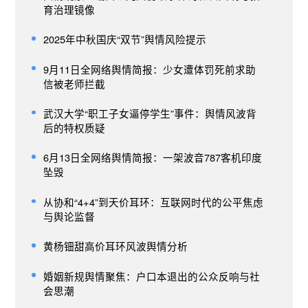
育治理镜像
2025年中秋国庆“双节”舆情风险提示
9月11日全网络舆情简报：少女遭体罚死前求助
信被老师拦截
武汉大学“职工子女逼停学生”事件：舆情风波背
后的特权质疑
6月13日全网络舆情简报：一架波音787客机印度
坠毁
从协和“4+4”到天价耳环：互联网时代的公平焦虑
与舆论监督
黄杨钿甜高价耳环风波舆情分析
婚姻新规舆情聚焦：户口本退出的公众反响与社
会思潮