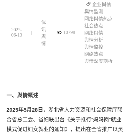
企业舆情
舆情监测
网络舆情热点
优
社会热点
讯
2025-
|
10798
网络舆情
06-13
舆
舆情分析
情
舆情监控
网络热点
舆情深度剖析
一、舆情概述
2025年5月28日
，湖北省人力资源和社会保障厅联
合省总工会、省妇联出台《关于推行“妈妈岗”就业
模式促进妇女就业的通知》，提出在全省推广以灵