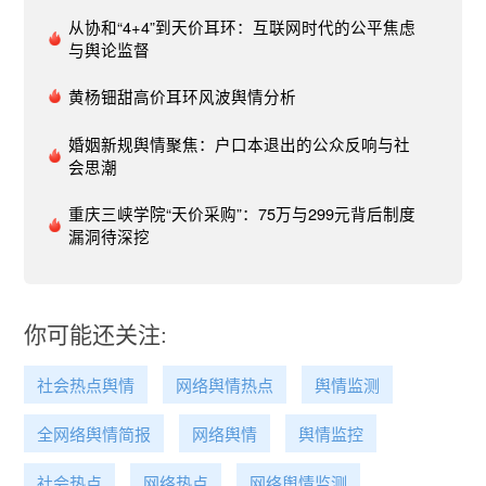
民生消费7月高温环境极易催生食品安全类负面舆
yxyq@uuwatch.com或私信后台
从协和“4+4”到天价耳环：互联网时代的公平焦虑
情。高温下熟食、冷饮、生鲜、预制菜、网红速食
与舆论监督
等品类极易发生霉变变质，若商家存在以次充好行
为，一经曝光将快速引发舆论危机；餐饮后厨卫生
黄杨钿甜高价耳环风波舆情分析
不达标、冷链运输断层、路边三无小摊是食品安全
舆情高发重点领域。食品问题贴近群众日常生活，
婚姻新规舆情聚焦：户口本退出的公众反响与社
消费者实拍变质食材、就餐后身体不适的视频传播
会思潮
扩散速度快，若涉事品牌召回、致歉处置滞后，会
严重损耗消费者信任；网红零食、直播带货食品抽
重庆三峡学院“天价采购”：75万与299元背后制度
漏洞待深挖
检不合格等情况，也极易登上网络热搜引发广泛讨
论。民生领域方面，医保改革、养老保障、电动车
治理、物业收费等往期热点问题，在夏季容易再度
发酵翻炒；老旧小区改造、物业费涨价、停水停电
你可能还关注:
通知解读不清晰等事项，极易诱发小区业主集中投
诉，形成群体性舆情。（五）安全生产与企业经营
社会热点舆情
网络舆情热点
舆情监测
高温下，工地、矿山、化工企业设备故障率升高，
有限空间、高空作业防护不足易出现伤亡事件，继
全网络舆情简报
网络舆情
舆情监控
而触发舆情风险；此外，正值暑期，学生实习密集
期，国企、大型工矿一旦发生学生实习或参观类伤
社会热点
网络热点
网络舆情监测