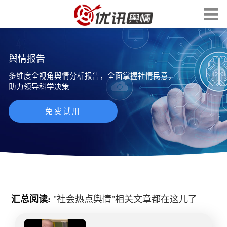
舆情报告
多维度全视角舆情分析报告，全面掌握社情民意，
助力领导科学决策
免费试用
汇总阅读:
"
社会热点舆情
"相关文章都在这儿了