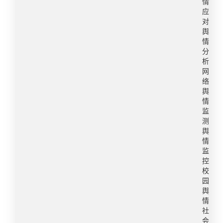
情
旦大学坚持实事求是，没有因为遭受外部压力就随
检到采购、使用的全链条防线；二是完善家校沟通
应
随便便处分老师，无疑难能可贵。” 极目新闻：举
机制，及时通报涉及学生切身利益的重要事项，持
对
报机制设立的初衷，是为了规范教育行为、监督违
续营造家校互信、协作共育的良好氛围。2.成都师
舆
情
规乱象、畅通合理维权渠道，是维护家校双方合法
范附属小学慧源校区“强制教师参与年会表演”1月，
分
权益的纽带，绝非宣泄个人情绪、打击报复老师、
一名老师在问政四川平台投诉称：成都师范附属小
析
制造家校对立的工具，更不能沦为“谁闹谁有理、谁
学慧源校区被投诉强制要求全体教师必须参加年末
网
横谁获益”的博弈。 湖北日报：沈教授的身边的人
年会节目表演，投诉人疑似为该校老师。启示：因
络
劝她：认个怂算了，把视频删了，息事宁人。但她
属于特殊群体，教育系统年会节点，教师被要求穿
舆
情
看完评论区上千条留言，决定硬刚到底。沈奕斐选
奇装异服、强制表演节目的舆情一旦被爆料便容易
监
择硬刚到底，不是为自己，而是为那些只能默默咽
引起关注，需做好以下防范：一是在安排教育教学
测
下委屈的一线教师。举报制度的初衷是加强群众监
活动中充分听取教师的意见和建议，尊重个人意
舆
督、维护公平正义，然而“零成本举报”泛滥，正在
愿，避免强制安排；二是在年会等活动筹备过程
情
破坏这一制度的公共价值。基层教师不该被恶意举
中，明确表明“表演节目以自愿为原则”，禁止将参
监
控
报绑架、消耗，查无实据的举报，是否该付出相应
与情况与绩效考核、评优挂钩；三是提前公示年会
校
成本？恶意举报只会严重破坏教育生态，那位已出
方案，开放反馈渠道，对有异议的教师进行解释沟
园
现抑郁倾向的孩子，正是这场闹剧最大的受害者。
通。3.福建两名初中生扶摔倒女子遭索赔22万 2
舆
（2）网民观点网民观点则呈现明显分化。一部分
月，福建，一女子骑自行车在拐弯处摔倒。当时，
情
网民支持沈奕斐及学校的处理方式，认为教师和专
两名初中女生正骑电动车侧向驶来，在女子摔倒
社
会