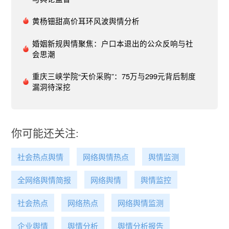
情预警机制：“危机意识和预案准备是基石”。中国
人民大学在舆情发酵的24小时之内，完成了从事实
黄杨钿甜高价耳环风波舆情分析
核查、责任处置到情况通报的一系列工作。处置效
率不仅得益于举报材料的清晰性和完整性，更得益
婚姻新规舆情聚焦：户口本退出的公众反响与社
会思潮
于学校宣传网信部门的舆情预警、风险评估的专业
处置以及与各职能部门间的高效协同。因此，日常
重庆三峡学院“天价采购”：75万与299元背后制度
的机制保障、模拟演练、人员培训至关重要。各高
漏洞待深挖
校应建立健全网络舆情预警、处置机制，及时发
现、快速响应、妥善处理潜在的网络舆情危机。
2、多方协同，强化机制建设：此类舆情事件敲响
了师德师风建设的警钟。教师性骚扰不仅仅触及了
你可能还关注:
教育的职业底线、公众的道德底线，更可能涉及社
会的法治问题。高校作为教育体系中的一个组成部
社会热点舆情
网络舆情热点
舆情监测
分，并不直接承担上级行政机构或法律机构的监督
职责。因此，在面临舆论监督时，高校应积极构建
全网络舆情简报
网络舆情
舆情监控
一个多方参与的治理机制，以应对教师性骚扰等不
当行为。一方面，通过合理界定责任，降低因过度
社会热点
网络热点
网络舆情监测
承担责任而引发的舆情风险；另一方面，通过系统
化的方法教育和引导公众，形成对此类事件处理和
企业舆情
舆情分析
舆情分析报告