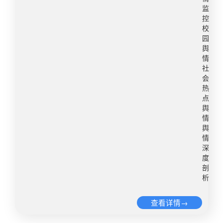
如果事件真相与网络传言存在出入，则应迅速澄清
步发酵。舆论纷纷质疑相关制度存在漏洞，甚至猜
实，并决定给予王某某开除党籍处分，撤销教授职
监
事实，消除舆论误解，粉碎不实传言。​针对学校食
测背后可能存在利益输送等内幕，并强烈呼吁官方
称、研究生指导教师资格等，同时报请上级教育行
控
品安全这一特定领域，提议相关部门应进一步强化
彻查责任人。​面对当前汹涌的舆情态势，涉事学校
政部门撤销其教师资格，并将问题线索依法反映给
校
食品安全管理，建立健全食品安全管理制度，明确
园
需积极应对。及时公开信息，回应公众关切：迅速
有关机关。 2、陕西师范大学王某某副教授性骚扰
各环节的责任人和具体职责。同时，应严格落实校
舆
公开事件处理意见，对涉事人员和单位进行严肃处
事件事件曝光：2024年7月22日，在陕西师范大学
情
长陪餐制度，以便及时发现并解决潜在的食品安全
理，并将处理结果向社会通报，以彰显学校正视问
新传学院的一个毕业生微信群中，有毕业生举报该
社
问题，从而在源头上杜绝负面舆情事件的冲击。
题、解决问题的决心；明确整改措施，完善采购制
校副教授王某某涉嫌对曾指导过的女毕业生进行性
会
度；构建供应商信用评价体系，对资质不符的企业
骚扰，并发送不雅照片。此事迅速在社交媒体上发
热
点
坚决实行“一票否决”，从源头上保障采购质量；建
酵，引发公众关注。学校回应：校方在事件曝光后
舆
立评审专家考核机制，对连续出现重大失误的评审
迅速回应，表示已了解此事，并正在严肃地进行调
情
专家实行“一票否决”，并依法追究其法律责任，确
查核实，承诺将依法依规严肃处理，并适时向社会
舆
保评标过程公平公正；建立专业产品数据库，明确
公布调查处理结果。 3、山东理工大学曹某婚内出
情
各类产品的核心参数阈值，避免出现类似“路由器充
轨事件事件曝光：近期，山东理工大学某教师曹某
深
度
防火墙”的荒唐闹剧。同时，清晰界定监管责任，对
被举报婚内出轨，具体细节未详细披露，但事件本
剖
违规行为进行严厉问责，形成强大的震慑效应，确
身已引起学生和网民的广泛关注。学校回应：校方
析
保采购工作规范有序进行。​​声明：本篇为优讯舆情
针对此事件同样迅速介入，表示将进行严肃调查，
原创文章，转载请注明来源。
并根据调查结果依法依规处理。 这些事件的曝光揭
查看详情→
露了涉师风师德、学生权益保护等严肃社会问题，
影响极其恶劣，严重破坏了高校教师受人敬仰的职