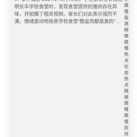
相关部门核实。记者联系上蜜雪冰城总部所在地郑
切，依法依规处理，并亡羊补牢，改进工作，才是
明长丰学校食堂时，发现食堂提供的猪肉存在异
舆
州市金水区市场监督管理局丰庆路街道市场监督管
可取做法。只有这样，才能让政府采购顺利开展，
情
味，并拍摄了相关视频。家长们对此表示强烈不
理所。工作人员表示，会将此情况记录并反馈给相
起到应有的作用，并维护市场公平和政府公信力。
监
满，情绪激动地指责学校食堂“整盆肉都是臭的”，
关部门进行调查核实。微博舆情热度：阅读量
新京报：虽然校方已经紧急终止采购，但仍有必要
测
并要求学校给出解释。当日，家长们向警方报案，
338.1万 讨论量485​5、55万宝马摩托疑被恶意推倒
反思如此离谱的招标何以出炉？这一事件看似荒
网
并聚集在学校门口讨说法。事件具体脉络如下：10
车损10万价值55万的宝马摩托车停在了机动车泊位
络
诞，实则暴露出政府采购中更深层的漏洞——技术
月16日20:07昆明一中学食堂肉制品有异味被家长
舆
内，可等车主取车时却意外发现，摩托车被人推倒
标准形同虚设、监管流程流于形式、供应商资质审
情
现场“抓包”：整盆肉都是臭的10月16日21:47官方介
了。“只换不修，从排气、定风翼到侧板，再算算车
查沦为走过场。当一所高校连路由器和防火墙都分
热
入调查，教育局：已取样送检10月17日20:04家长
损折旧估计要10万。”7月7日，北京的车主李先生
不清，公众质疑的已不仅是“天价采购”，而是公共
点
在校外等待调查结果，有人给孩子点外卖送饭10月
（化名）在接受@扬子晚报 记者采访时表示，目前
资金究竟被谁“劫持”。 红网：值得庆幸的是，重庆
社
19日14:16家长见面会，董事长无视最后问题插兜
已经到警方报案，正在等待进一步调查处理。“事发
会
三峡学院已终止采购，这是一个及时的止损行为，
离席10月19日22:37官方通报学校食堂肉品变质变
热
地处于公共监控盲区，我已经悬赏1万元，全网征
但远远不够。相关部门必须深入调查，彻查事件背
点
臭事件，校长被免职10月20日10:18云南省委常
集能提供有效证据锁定肇事者的线索。”​……微博舆
后是否存在利益输送、围标串标等违法违规行为，
网
委、昆明市委书记刘洪建主持召开专题会议10月20
情热度：阅读量166.9万 讨论量152​​6、客服回应小
必须对责任人依法严惩，给公众一个交代。同时，
络
日18:30昆明官渡区委书记表态：从血的教训中反
米路由器偷偷减配近日，有博主拆解小米BE6500
高校及所有政府采购部门都应以此为戒，完善采购
舆
思 02 舆情分布 舆情走势​ ​媒体分布​ ​舆论热词​03 观
Pro款路由器发现，新版较老版存在减配情况，像
情
流程，加强监管力度，引入专业的技术评估和第三
点分析 媒体方面 新京报：因为有刚性用户，因为
舆
功放芯片、内存、闪存、散热片等关键零部件均被
方审计，让采购过程在阳光下进行。如此招标采购
情
属于垄断经营，学校食堂如今已经成了企业竞逐的
更换。该消息引发热议，不少网友称被“背刺”。针
天价设备，侮辱的不仅仅是公众、学术、市场和学
应
热门生意。这两年，多地中学小卖部动辄就能拍出
对此事，截止发稿前，小米官方暂无回应。小米客
校自身，更是对公平、公正、公开原则的公然挑
对