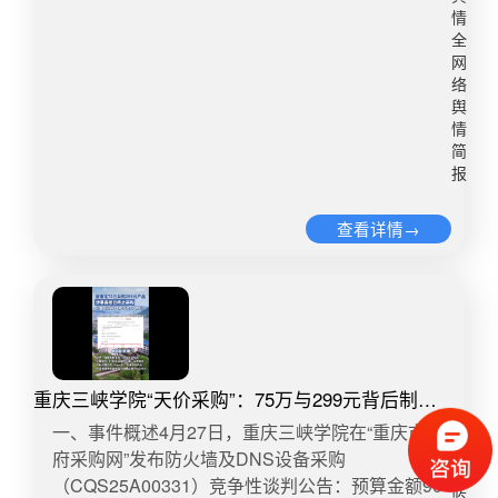
组成的联合医疗救治专家组开展医疗救治工
场化，公权力如何在“放”与“管”之间找到平衡，在保
情
作。 目前，公安机关以涉嫌生产有毒、有害食
障多元供给的同时守住儿童安全的底线。学前教育
全
品罪，将朱某琳、李某芳等8人依法刑事拘留，对
作为社会公共服务体系的重要组成部分，其治理模
网
另外两人依法采取取保候审强制措施。纪检监察机
式正在经历转型。过去的行政监管多强调“事后问
络
关已启动调查程序，对监管失职、渎职的人员，将
舆
责”，可能忽视“前置预防”与“能力培养”。在家长层
依规依纪依法严肃追责问责。微博舆情热度：阅读
情
面，社会信任逐渐依附于“视频监控”“群内通报”等外
简
量6762.1万 讨论量2.5万​2、4.9分外卖店用草酸洗
部机制；在园所层面，安全工作常流于形式；而在
报
虾多日不换水南京有一家网红店“兄弟龙虾仙鹤门
社会层面，对学前教育质量的讨论被经济与资源问
店”，这家外卖店在平台上的评分达到4.9分，月售
题所掩盖。事件暴露出舆情治理与信息公开之间张
查看详情→
1000+，而据知情人透露，这家生意不错的龙虾店
力。教育部门在通报中采取相对克制的表述，强调
在使用俗称“洗虾粉”的草酸清洗小龙虾。记者暗访
程序合规与事实陈述，但未能满足公众对过程透明
发现，该店在走廊使用散发酸臭的溶液清洗龙虾，
和情感共鸣的需求。过度技术化的回应容易被理解
旁边摆放着“草酸AR分析纯”粉末，员工承认日清洗
为冷漠，进而引发次生情绪。面对涉及未成年人的
量超百斤。国家规定明确禁止将草酸单独作为食品
突发事件，信息公开既需依法依规，也需考虑舆论
消毒剂或清洁剂使用。专业人士表示草酸会结合钙
心理。如何在“保护隐私”与“回应关切”之间找到平
重庆三峡学院“天价采购”：75万与299元背后制度
形成沉淀，增加肾负担甚至导致肾结石，存在健康
衡，是每一次社会事件对治理体系的再考题。从舆
漏洞待深挖
隐患。记者经过连续多日观察发现，该店既未更换
一、事件概述4月27日，重庆三峡学院在“重庆市政
情观察角度而言，这起事件的长期影响将超出教育
清洗溶液，也未添加新的草酸，而是反复使用同一
府采购网”发布防火墙及DNS设备采购
舆
领域本身。定义公众对“民办”“合规”“监管”的认知边
池液体，浸泡的龙虾以及溶液散发出浓烈的酸臭
情
（CQS25A00331）竞争性谈判公告：预算金额90
界，也提醒社会在多元治理格局中，不应让弱势群