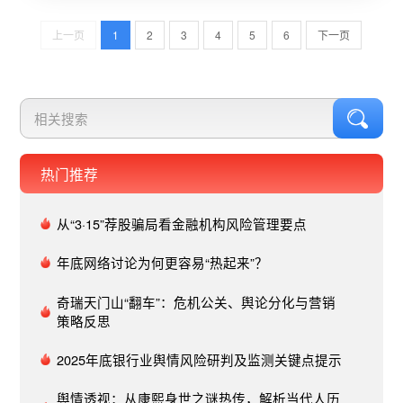
业和社会形象，引发舆论高度关注。 二、舆情发展
上一页
1
2
3
4
5
6
下一页
特点1、舆论爆发迅速，传播范围广泛新媒体加速
舆论传播：在新媒体时代，信息传播速度极快，这
些事件在极短时间内就引发了网民的广泛关注。社
交媒体、短视频平台等成为舆情发酵的主阵地，形
成强大的舆论场。公众关注度热切：高校性骚扰话
题敏感度高，极易引发公众的关注和讨论。而受害
者的发声往往能迅速引发共鸣，形成舆论热点。
热门推荐
2、情绪化显著，舆论压力大负面情绪主导：网络
舆论中充斥着大量愤怒、不满等负面情绪。公众对
从“3·15”荐股骗局看金融机构风险管理要点
涉事教师的行为表示强烈谴责，并要求学校及相关
部门严惩不贷。舆论压力促使高校快速响应：面对
年底网络讨论为何更容易“热起来”？
舆论压力，涉事高校均迅速成立专班进行调查，并
在较短时间内公布处理结果，以回应社会关切。
奇瑞天门山“翻车”：危机公关、舆论分化与营销
策略反思
3、多方参与，形成多元化舆论场受害者及亲友发
声：受害者的勇敢发声成为舆论的起点，他们通过
2025年底银行业舆情风险研判及监测关键点提示
社交媒体、短视频平台等渠道揭露事实真相，引发
社会高度关注。媒体跟进报道：传统媒体和新媒体
舆情透视：从康熙身世之谜热传，解析当代人历