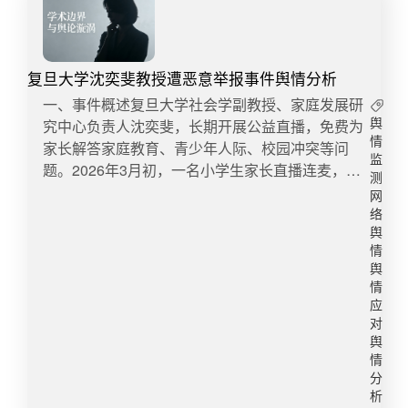
复旦大学沈奕斐教授遭恶意举报事件舆情分析
一、事件概述复旦大学社会学副教授、家庭发展研
究中心负责人沈奕斐，长期开展公益直播，免费为
舆
情
家长解答家庭教育、青少年人际、校园冲突等问
监
题。2026年3月初，一名小学生家长直播连麦，称
测
女儿遭遇严重校园霸凌，并举证提及两大要点：孩
网
子分享零食未得到回馈、同学拌嘴互相轻微推搡。
络
沈奕斐判定，上述两点均属于儿童普通社交摩擦，
舆
情
并非霸凌。家长不认同沈奕斐教授结论，遂持续对
舆
其展开举报：先是向直播平台投诉“侵犯隐私”，无
情
果后转而向复旦大学校内多部门反复投递举报材
应
料，提及沈奕斐教授“直播不务正业、影响教学、师
对
德失职、误导家长”等。伴随着舆论持续发酵，有声
舆
情
音建议沈奕斐下架视频妥协，但被其拒绝。5月22
分
日，复旦大学发布调查公告：沈教授直播点评专业
析