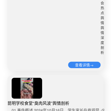
小区内租用了一年以上的长期车位，有权申请在其
会
中标75万路由器公司#（阅读量468.2万，讨论量
热
租用的车位安装充电桩。最终，法院支持了张某的
3194）#75万采购路由器中标方参保人数0#（阅读
点
诉讼请求。（零距离）微博舆情热度：阅读量
量1995.8万，讨论量3930）#高校通报75万采购市
舆
338.2万 讨论量355​4、蜜雪冰城用脚关水桶员工道
价299元产品#（阅读量4446.7万，讨论量1.3万）#
情
歉7月7日，一名自称在蜜雪冰城工作过的网友发布
高校回应网传花75万采购售价299产品#（阅读量
舆
的视频引发关注，视频显示，一名身着工作服的男
情
1030.2万，讨论量2595）#花75万采购299元产品
深
子在操作间内用脚踢踹直饮水桶的水龙头试图关
高校已终止采购#（阅读量2657万，讨论量4029）
度
闭，下方量桶盛有液体，操作间及设备均带有蜜雪
#高校75万采购299元产品项目违法违规#（阅读量
剖
冰城标识。该视频配文：突然翻到以前在小雪打工
368.6万，讨论量1327）#律师称高校75万买299元
析
干的事情，笑死我了。目前，上述视频已经删除，
路由器或涉串标#（阅读量11.1万，讨论量56）#官
该网友也将账号内视频全部清空。记者注意到，7
方调查高校75万买299元路由器#（阅读量11.2万，
查看详情→
月7日21点05分，该网友发文致歉，称他是视频中
讨论量56）等热点话题。 二、舆情分布1.舆情走势
的店员，视频拍摄于2024年7月25日，事发时仅17
2.媒体分布3.舆论热词三、观点分析（一）媒体方
岁。当天晚上下班时，他按照公司要求废弃保温桶
面第一财经：对于这次“天价采购路由器”事件，当
里的茶汤，为了图好玩，就拍了视频，不是想故意
事采购人已经确认存在“影响采购公正的违法、违规
破坏，现已认识到行为不当。7月8日，记者尝试联
行为”。同时，外界也有许多关于存在何种“猫腻”的
系该网友，对方尚未回应。蜜雪冰城客服人员表
猜测。那么，仅仅发个公告终止采购，再重新组织
昆明学校食堂“臭肉风波”舆情剖析
示，已经将反映的情况记录下来，会反馈到公司的
采购，显然是不够的。还原事件真相，回应公众关
​​01 事件概述 2024年10月16日，学生家长在参观昆