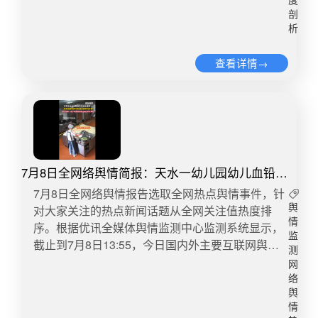
度
己在四年前花了283万元，购买了近30块“翡翠原
疑。其三是教师资质与从业能力问题。持证上岗并
治制度。（四）1.广东一幼儿园小孩耳朵被老师捏
剖
石”。到货后发现是假的，她想找“商家”协商退款，
不等于专业胜任，部分民办园教师流动频繁、培训
裂近日，有网友在社交媒体上爆料称，揭阳美伦乐
析
对方却玩起了“拖”字诀。她和丈夫甚至亲赴云南当
薄弱、安全意识淡薄，在面对儿童伤害时缺乏科学
贝幼儿园出现老师打孩子事件。根据相关家长聊天
地追讨，但这283万元始终未能要回。无奈之下，
判断。其四是行政调解与司法救济之间的衔接不
查看详情→
记录，该幼儿园小班的老师把孩子耳朵捏到裂，对
她只能报警求助。镇海公安介入调查，发现这一直
畅。事件处置依赖多轮协调，却未能建立透明、可
全班都动过手，整个班级的家长都前往学校讨说
播间里的所谓“原石”，其实都是主播自己的。所谓
核查的救济渠道，导致公众感知“调解代替问责”，
法，并已报警。启示：近年来，关于幼儿园老师虐
从边境过来的缅甸人，其实只是他们从街上随机拉
削弱公信力。这起事件并非孤例，而是当前学前教
待学生的舆情时有发生，个别造成身体损伤，引发
来的“群众演员”。至于直播间里出现过的所谓“边境
育体系中多个长期积累问题的集中显影。我国学前
舆论强烈谴责，需做好以下防范：一是定期开展师
铁丝网”，也仅仅是在云南当地的水库或山头上选取
教育发展在数量扩张的同时，质量与安全治理滞
风师德教育和法治教育，明确虐待学生等行为的后
的普通景观。另外，直播间里有“好多人下单”，其
后。民办园在缓解入园压力方面发挥重要作用，但
果，提升教师行为意识；二是加强日常监督，在教
7月8日全网络舆情简报：天水一幼儿园幼儿血铅异
实是主播雇来的水军营造出来的假象。10月13日，
同时也成为监管薄弱的环节。尤其在县域和城乡结
室、活动区、休息区等关键场所设立监控，保证教
常8人被刑拘
​​​​7月8日全网络舆情报告选取全网热点舆情事件，针
专案组民警们远赴云南瑞丽，在当地警方配合下，
合部，教育部门人力有限，检查频率低，安全责任
学透明；三是畅通沟通渠道，主动收集家长意见，
对大家关注的热点新闻话题从全网关注值热度排
舆
将283万元全部追回。目前，案件还在进一步侦办
落实存在真空。加之家长群体维权渠道有限、取证
减少信息不对称；四是定期对教职工进行舆情和沟
情
序。根据优讯全媒体舆情监测中心监测系统显示，
中。（宁波晚报）​​转自：新浪热点微博舆情热度：
困难、法律援助覆盖不足，形成了典型的“风险上
通技巧培训，树立科学育儿观。2.女老师授意低分
监
截止到7月8日13:55，今日国内外主要互联网舆情
阅读量83.8万 讨论量125​​【声明】本账号每日发布
移、责任下沉”格局。03值得注意的是，舆论反应的
学生考试作弊提分 南京一中学女老师课堂上发表侮
测
快报数据如下：​1、天水一幼儿园幼儿血铅异常8人
的《全网络舆情简报》内容均来源于公开报道，旨
强度并非源于信息量的多少，而在于事件触发公共
网
辱贬低学生的言论，授意低分学生考试作弊提分：
被刑拘新华社兰州7月8日电 8日上午，甘肃省天
在传递信息。内容版权归属原作者，如有侵权或有
络
价值的底线共识。幼儿园是社会最基础的教育与托
“平时考10分20分的同学抄成七八十，给班级做贡
水市联合调查组公布了当地幼儿血铅异常事件的调
舆
异议请联系删除。本声明对既往发布内容一并生
育单位，其信任基础建立在“安全可托付”之上。当
献。我很记仇，我要是你们班主任要把你们折磨到
情
查结果。经公安机关侦查，褐石培心幼儿园园长、
效。
园方在应急处置中表现出草率与无知，当监控成为