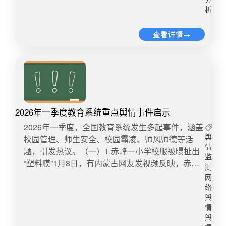
蚀，让一些同向同行的教育伙伴，沦为互相提防的
析
对立双方。而治理者不能退到幕后“和稀泥”，而要
敢于站到中间依法弥合分歧，既要旗帜鲜明保障权
查看详情→
益，也要理直气壮整治失范，这样才能构建既有清
晰责任边界、又有充分信任包容的社会环境。具体
到构建良性家校关系，则需要学校和教育部门把解
决问题过程变成治理完善的过程。 《新京报》：滥
用举报伤害的不只是老师，更会扭曲孩子的价值
观。家长遇事不辨是非、不顺心就举报施压，传递
2026年一季度教育系统重点舆情事件启示
给孩子的不是理性维权，而是“以闹取胜”的错误思
维。举报权不可滥用，监督更不能任性。保护家长
​​2026年一季度，全国教育系统发生多起事件，涵盖
合理维权的权利固然重要，但同时也不容有人把举
校园管理、师生安全、校园霸凌、师风师德等话
舆
情
报当成私器，随意消耗公共资源、诋毁教师名誉。
题，引发热议。（一）1.赤峰一小学校服被曝扯出
监
澎湃新闻：投诉应该基于事实，上级单位的调查处
“塑料膜”1月8日，有内蒙古网友发视频反映，赤峰
测
理也要实事求是。有问题就处理问题，如果调查后
市喀喇沁旗锦山第三小学的校服夹层竟然是塑料薄
网
发现没有问题，就应该尽可能减少对教师的干扰，
膜。启示：盘点以往案例，新学期，因校服费用、
络
坚决维护他们的正当权益，别让他们寒心。“为遭受
材质、采购等引发纠纷和质疑的舆情时有发生，需
舆
情
不实投诉的教师撑腰，才能让他们卸下包袱、消除
做好以下防范：一是加强校服质量监管，严格落实
舆
顾虑，把更多热情和精力投入到教育工作中去。复
校服质量常态化抽检和公示制度，筑牢从生产、质