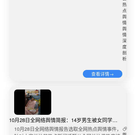
家基于专业经验进行公开分析，不应因“不符合家长
后，帮忙扶起。事后，这起无接触事故，初中女生
热
期待”而遭到持续举报，如类似事件长期发生，会进
被交警定次责。启示：从表面看，本次事件中两名
点
一步加重教育从业者“多说多错”的顾虑，导致教师
初中生扶摔倒女子遭索赔22万属于“扶人被讹”的又
舆
减少公开发言和教育干预。 另有少部分网民则认
一案例，被交警认定为次责之后，迅速引发舆论关
情
为，校园欺凌具有隐蔽性，不能因反对情绪化举
注，网友对此表示不解。事发后，一段监控显示，
舆
情
报，就忽视儿童长期排挤、精神伤害等问题，学校
两名学生骑电动车因未按照交通规则行驶，导致迎
深
仍需建立更专业、更透明的校园欺凌认定机制。此
面而来的老人为避让采取紧急转弯，然后摔倒，解
度
外，还有部分讨论聚焦高校教师从事自媒体传播带
开了交警追责之谜。事件属于学生违反交通规则被
剖
来的风险问题，认为高校教师兼具“学者”与“公众内
追责的典型案例，需做好以下防范：一是将安全骑
析
容创作者”双重身份，其直播、短视频等公开表达更
行课纳入正常教育体系，并结合真实案例讲解违规
容易被片段化传播，一旦涉及教育、家庭、未成年
行为可能承担的责任，提高学生警惕性；二是在校
查看详情→
人等高敏感议题，相关言论极易脱离原始语境，引
园周边十字路口实施监控覆盖，防止家长及学生上
发舆情放大。同时，自媒体流量传播也会放大教师
下学骑行自行车、电动车时发生类似事故，做到有
在内容引用、案例使用、表达尺度等方面的风险，
迹可寻；三是对因特殊救助行为遭受心理创伤的学
对个人声誉和学校形象均可能产生影响。三、舆情
生提供心理疏导，防止产生心理阴影。4.在职教师
分析从传播走势来看，该事件起初处于低位运行，
报考其他单位被开除 2月，海南三亚中学一名老师
热度可控。随后，当事人沈奕斐教授通过短视频自
被曝因参加其他单位招考遭校方开除，此事引发关
10月28日全网络舆情简报：14岁男生被女同学击
述引爆舆论，推动舆情上扬，热度持续攀升。在此
注。启示：此次事件本质是由教师违背“禁考条款”
中左胸后瘫痪
​​10月28日全网络舆情报告选取全网热点舆情事件，
期间，媒体不断跟进评论，进一步助推舆情升温。
被开除导致学校被推上风口浪尖的案例，为防止出
舆