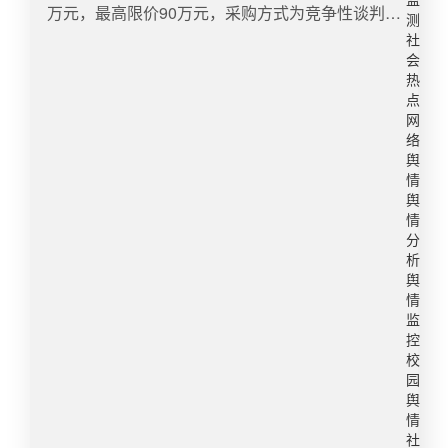
监
味。尽管该店大堂正处于装修状态，但其后厨作业
万元，最高限价90万元，采购方式为竞争性谈判。
体成为制度缝隙的代价承担者。安全不是抽象的口
测
却未受影响，所有加工完成的龙虾均通过外卖平台
5月9日，“重庆市政府采购网”发布重庆三峡学院防
号，而是由一系列可执行、可验证、可问责的行动
社
持续对外销售。在属地多部门联合检查中，面对记
火墙及DNS设备采购（CQS25A00331）中标（成
构成。​​​​作者：优讯舆情分析师本文由作者独立撰
会
者提供的证据和现场发现的草酸空瓶，店员坚称使
交）结果公告：成交供应商丰都县洪正商贸有限公
热
写，参考内容均源自公开报道，分析内容仅供信息
用的是自来水清洗。执法人员认定后厨卫生问题严
点
司，中标（成交）金额85万元。其中，主要标的信
参考，转载请注明来源。如对本内容有异议或投
网
重，责令停业整改，店家自行销毁了100多斤问题
息标注了一台品牌规格型号为“普联TL-R473G”的单
诉，请联系yxyq@uuwatch.com或私信后台
络
龙虾。目前，市场监管部门还在对此案做进一步调
价为75万元，但其市场价仅为299元，成交价格高
舆
查，并通报外卖平台要求对该店进行下架处理。
于市场价2500倍。 5月10日，“重庆市政府采购网”
情
（零距离）微博舆情热度：阅读量340.9万 讨论量
发布采购终止公告，更正信息一栏中显示，“接采购
舆
400​3、租车位不给装充电桩男子起诉物业江苏的张
情
人通知，原成交供应商丰都县洪正商贸有限公司所
分
某是某小区的业主，他在该小区里租了2年的固定
投的主要标的‘出口防火墙’产品型号为某路由器产
析
停车位后，购买了一辆新能源汽车。之后，他准备
品型号，已确定不满足谈判文件要求，本项目出现
舆
在其租赁的车位上安装充电桩，于是物业公司提出
影响采购公正的违法、违规行为。采购人根据《政
情
申请，却被拒绝提供证明材料，张某又向业主委员
府采购非招标采购方式管理办法》第三十七条规
监
会提出申请，也同样遭到拒绝。无奈之下，张某将
控
定，决定本项目采购终止，重新开展采购活动。”
校
物业公司和业委会告上法庭。法院审理后认为，国
该事件引发舆论广泛关注，诸多媒体参与报道转发
园
家支持居民区电动汽车充电基础设备建设，并出台
评论，在百度、抖音、今日头条等多个平台形成热
舆
相应通知、意见要求物业服务企业或者业主委员会
搜，并在微博形成#75万买299元路由器公共资金谁
情
予以协助、配合。本案中，张某作为小区业主，在
劫持了#（阅读量90.6万，讨论量324）#记者调查
社