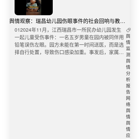
随即遭对向车道一辆未能及时避让的车辆二次碾
消费者权益行为。​​转自：九派新闻 微博舆情热度：
压。启示：近年来，校门、十字路口、斑马线等周
阅读量1621.2万 讨论量2449​4、管理局回应昆明滇
边交通事故时刻提醒相关部门保障校园安全不容置
舆情观察：瑞昌幼儿园伤眼事件的社会回响与教育
池部分水域变绿近日，有网友发视频反映，云南昆
疑，需做好以下防范：一是将交通安全教育提级，
治理镜像
明滇池有水域变为深绿色，且闻起来有异味。网友
012024年11月，江西瑞昌市一所民办幼儿园发生
纳入正常教育体系，并结合真实案例讲解违规过马
发布的视频中，滇池部分水域颜色是深绿色，水体
一起儿童受伤事件：一名五岁男童在园内被同伴用
舆
路、穿越斑马线可能产生的后果，提高学生警惕
呈浓稠状。10月26日，一名发布视频的网友告诉极
情
铅笔误伤左眼。园方未能在第一时间送医，而是选
性；二是在校园周边或十字路口实施监控覆盖，防
监
目新闻记者，拍摄视频的地点位于昆明市官渡区福
择自行处置，导致伤口感染加重。事发后，家属反
止学生上下学穿越斑马线发生类似事故，做到有迹
测
保社区西侧的滇池。25日他注意到，在风平浪静时
映教师以涂抹“猪油消肿”方式进行初步处理，延误
可寻；三是对因特殊事件遭受心理创伤的学生提供
舆
水面上会堆起一大层藻类，闻起来非常臭，有风和
最佳救治时机，造成孩子左眼严重受损。2025年10
心理疏导，防止产生心理阴影；四是联合交管部
情
浪时情况会缓解。26日，记者联系到福保社区。工
月11日，瑞昌市教育局发布情况说明，称园方具备
分
门，推动校园周边交通设施改善，如增设警示牌、
作人员称，有同事也已注意到了相关情况，详情需
析
合法办学资质，事件发生后当地已多次组织调解，
减速带等。3.学生2死11伤事故肇事司机已被控制3
报
向滇池管理局咨询。27日，昆明市滇池管理局方面
园方先期支付二十七万余元用于治疗，后续赔付争
月23日早上7时许，贵州省毕节市赫章县发生一起
告
回应极目新闻记者称，已关注到网友反映的相关情
议建议通过司法途径解决。教育部门同时披露，考
交通事故，驾驶人驾驶自有五菱小型客车违法超
网
况。据了解，24日，滇池部分水域因特定气温及静
虑到园内仍有一百五十名幼儿，为避免教学中断，
员，初步确认已致车上2名学生死亡，11名学生受
络
风天气影响出现轻度水华现象，经过全力调集设备
将延期至2025年学期结束后正式关停。孩子目前仍
舆
伤，其中2名学生重伤。启示：事件属于黑校车违
进行处理，藻情得到控制，25日，水华状况已得到
情
在康复中，矫正视力为0.4+。这一官方表述虽在程
法超载导致学生伤亡的案例，引发针对农村学生乘
舆
明显缓解。该局工作人员介绍称，24日滇池风力非
序上形成初步闭环，但舆论并未因此止息。事件经
车上学的集体反思，相关部门需做好以下防范：一
情
常弱，局部水域出现水华，面积占15%左右，这是
媒体报道后迅速引发广泛关注。与以往校园伤害事
是加强校车安全管理，确保每日出车前安全检查，
应