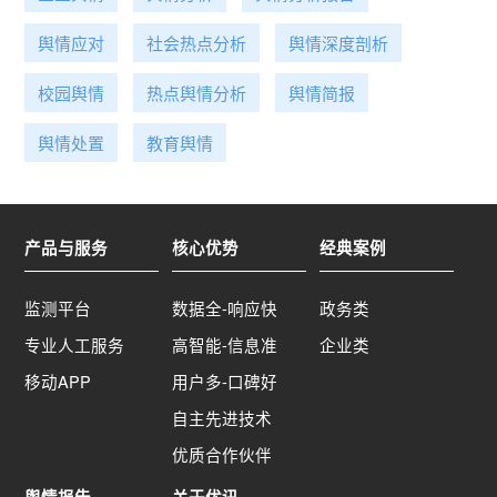
治理的合理预期，从而提升整体治理效能。 3、完
舆情应对
社会热点分析
舆情深度剖析
善投诉举报机制：尽管“互联网伸冤”为部分个体提
供了寻求公正的途径，但相较于广泛的受困群体，
校园舆情
热点舆情分析
舆情简报
其影响力仍显有限。对于那些未能进入公众视野，
或因媒介素养不足而难以在网络空间发声的群体，
舆情处置
教育舆情
他们的需求和困境更应成为我们关注的重点。因
此，有关单位需要建立健全畅通的投诉举报渠道，
确保更多的受困群体能够方便、快捷地反映问题，
并得到及时有效地处理和帮助。 4、公开透明化处
产品与服务
核心优势
经典案例
理：及时响应固然重要，但公开透明是涉事单位赢
得公众信任的基础。高校应以公正、透明、严肃的
监测平台
数据全-响应快
政务类
态度处理类似事件，保护受害者权益，维护学校声
誉，正确引导社会舆论。 四、总结“网络舆情突发
专业人工服务
高智能-信息准
企业类
事件的发生正如一颗石子沉入湖面，激起的涟漪则
移动APP
用户多-口碑好
是暂时封存却并未消散的互联网记忆”。教育领域是
自主先进技术
社会正义的体现和标杆，性骚扰事件的发生不仅严
重破坏教育工作者的职业声誉，也对教育行业的整
优质合作伙伴
体形象造成负面影响。教育行业性骚扰问题的根源