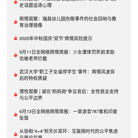
纷纷跟进报道，特别是自媒体在舆情传播中发挥了
史话题追逐心理
重要作用，大量自媒体账号对事件进行报道和评
论，形成多元化舆论场。部分自媒体还通过深入挖
舆情观察：瑞昌幼儿园伤眼事件的社会回响与教
掘事件背景、分析舆情走向等方式，为公众提供了
育治理镜像
更全面的信息。专家学者及公众人物评论：教育界
2025年中秋国庆“双节”舆情风险提示
专家、学者及公众人物等通过发表专业评论和深入
分析，对这些事件进行了全面的审视和反思。 4、
9月11日全网络舆情简报：少女遭体罚死前求助
舆情影响深远，推动制度完善高校形象与公信力受
信被老师拦截
损：师德师风问题直接影响高校的社会声誉和形
象，这系列事件对招生、就业及国际合作等多方面
武汉大学“职工子女逼停学生”事件：舆情风波背
均产生不利影响。推动师德师风建设：此类舆情事
后的特权质疑
件成为加快高校师德师风建设的重要催化剂，不仅
引发了高校内部及社会各界的广泛关注，更促使了
理性观察 | 湖北“妈妈岗”争议背后：女性就业支持
相关制度的不断完善和执行力度的增强。可以说，
与公平边界
舆情在此起着关键的推动作用。公众意识与监督能
6月13日全网络舆情简报：一架波音787客机印度
力提高：此类事件还极大地提高了公众对师德师风
坠毁
问题的关注度和监督意识。公众的眼睛成为高校行
为的一面镜子，促使教育环境向着更加健康、透明
从协和“4+4”到天价耳环：互联网时代的公平焦虑
的方向转变。 三、舆情应对及建议1、建立健全舆
与舆论监督