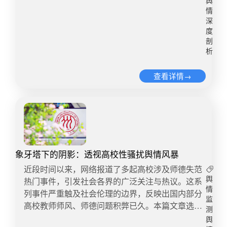
舆
更是重中之重。尽管因为校园环境封闭的特殊性，
贵，要分钱的人太多，根本不够分的。@ 于健
情
造成了对学校食品安全监督的难度增加，可这显然
Jeremy：你不拿我不拿，侯专员怎么拿@ 翡言翡
深
不能构成学校、教育、食药监等职能部门不作为、
度
语半唠叨：你不拿我怎么拿 怎么共同进步@ 确实
慢作为或作为不力的借口。毕竟，不是每个食堂都
剖
有点离谱了：之前不有个机构采购老古董电脑，一
析
时刻有学生家长监督，校园食品安全问题也不能仅
两千的玩意需要三十多万@ 羽生画扇：不然财政预
靠家长“突然造访”的抓包。 潇湘晚报：事关孩子饮
算怎么花花不到明年转移支付就没那么多啦 二是部
查看详情→
食健康，多重视都不过分。面对“食堂腐败”，只有
分网民分享自身采购经历。@ 内省博士红韭菜：我
做到“伸手必抓”，才能确保学生吃饱吃好，才能让
跟事业单位采购打过交道，12年前后，淘宝6000的
家长安心放心，才能给公众一个满意的答复。 网民
相机报价12000，这么看很良心了@ Vin-Yeoma ：
方面 网民对学校食品安全问题关注度较高，三成网
别说大单位了，小公司月薪三四千的采购每月油水
民吐槽学校食堂极端利益化，“一切向钱看”，监管
都上万 三是部分网民表示震惊。@ i-Peace:我还是
力度缺失，招标就是遮护皮，呼吁相关部门严惩，
孤陋寡闻了。@ 神也偏爱9527:这操作有点6…@
并持续关注教育贪腐问题；两成网民控诉涉事食堂
象牙塔下的阴影：透视高校性骚扰舆情风暴
蜂王大人素素:中国版的史密斯专员@ 齿痕Z留:触目
缺德；两成网民感同身受，谈及自身以往食堂用餐
惊心…！！！！！ 四是部分网民嘲讽教育和医疗系
​​近段时间以来，网络报道了多起高校涉及师德失范
不卫生或者食材不健康经历；两成网民控诉学校态
统腐败乱象。@ 不舍爱与自由:国内的教育和医疗
热门事件，引发社会各界的广泛关注与热议。这系
舆
度傲慢；一成网民呼吁学校招募在校生家长负责采
情
抓紧上市得了，买卖做的这么好@ Melo·Chan:kk园
列事件严重触及社会伦理的边界，反映出国内部分
购和后厨监督；一成网民关注并追问处罚细节，不
监
区都觉得黑@ SHENHUA_DB9:贪起来肆无忌惮@
高校教师师风、师德问题积弊已久。本篇文章选取
测
满只是罚款；一成网民称赞该事件调查处理速度
请叫我大班长wy:数不胜数@ 厚者l:每个国企都会这
近期舆论较为关注的热门事件，对其进行深入探
舆
快；一成网民发表其他观点，如爆料校方在群里威