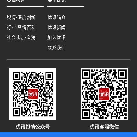
舆情报告
关于优讯
是多维度的，涵盖了监督机制的缺失、师德师风建
设的不足、教育工作者个体品质的多样性、性教育
的匮乏以及学生权益保护机制的不完善等方面。一
舆情-深度剖析
优讯简介
些教育工作者缺乏必要的职业道德和职业操守，将
行业-舆情百科
优讯新闻
个人私欲置于学生权益之上，甚至利用职务之便实
社会-热点全览
加入优讯
施性骚扰行为。与此同时，学生在遭遇性骚扰时往
往处于弱势地位，缺乏必要的维权意识和能力，难
联系我们
以有效维护自身的合法权益，这为不当行为提供了
可乘之机。综上所述，近期曝光的这三起高校性骚
扰事件，仅仅是教育领域师德师风问题沉疴积弊的
冰山一角，制度和法律的完善才是彻底根绝此类现
象的“灵丹妙药”...
优讯舆情公众号
优讯客服微信