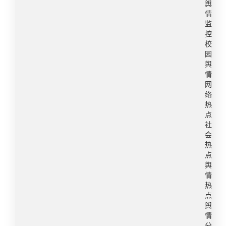
客观、未触碰合规红线；直播活动未干扰日常教
舆
学；不存在隐私侵权、师德失范、履职失职等问
情
题，全部举报内容不实，不予任何处分。相关舆情
监
控
引发广泛关注，诸多媒体转载点评，并在微博平台
校
形成#沈奕斐硬刚举报为何获全网力挺#（阅读量
园
497.8万，讨论量1233）#学校要为遭不实投诉教师
舆
正名撑腰#（阅读量797.8万，讨论量3116）#媒体
情
评教师被投诉围困#（阅读量336.7万，讨论量
网
络
973）等热点话题。并在微博形成热搜“复旦教授沈
热
奕斐遭举报背后”“白岩松谈沈奕斐被小学家长举报”
点
“人民日报谈沈奕斐被家长疯狂举报”；头条热榜“人
社
民日报评沈奕斐被家长疯狂举报”等。二、舆论观点
会
（1）媒体层面媒体评论主要集中在“反对情绪化举
热
点
报”和“不能忽视真实校园欺凌问题”两个方面。讨论
舆
重点未仅限于该事件本身，而是延伸至教师权益保
情
护、举报机制边界、校园欺凌认定以及高校教师开
热
展自媒体传播的风险等方面。人民日报：这起事件
点
引发强烈共鸣，暴露了当下教育生态的一个病灶：
舆
情
家校合作的良性协作关系，部分被“对手思维”侵
分