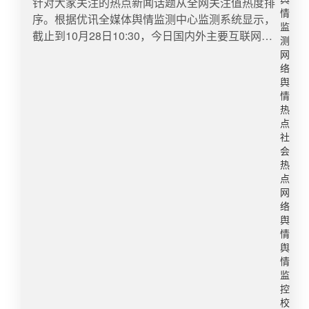
针对大家关注的热点新闻话题从全网关注值热度排
在整个事件发展过程中，复旦大学的舆情处置可圈
现类似事件，相关部门需做好以下防范：一是在合
情
序。根据优讯全媒体舆情监测中心监测系统显示，
可点，获得舆论肯定。校方完整公示调查逻辑与核
同中明确服务期规定，如报考其他单位要上报学校
监
截止到10月28日10:30，今日国内外主要互联网舆
查结论，通报措辞清晰，直接否定全部举报、明确
批准，若违反相关规定，注明违约后果，避免“突然
测
情快报数据如下：​1、14岁男生被女同学击中左胸
无处分，公开为教师背书，传递出“实事求是、保护
离职”导致教学无法有序衔接，产生家校矛盾。二是
网
后瘫痪一场晚自习课间，14岁的男生小杨开玩笑称
络
理性专业表达”的导向。同时，校方态度中立客观，
明确教师发展路径，细化教师支持政策，尤其是职
呼女同学为“大力女侠”，女同学用左拳击打他左胸
舆
不公开指责举报家长，仅陈述核查事实，避免激化
称晋升、教学奖励等，为教师提供发展、成长空
情
部位。事后，女同学说，自己没有生气，两人之间
私人对立，守住高校公信力底线。当事人沈奕斐教
间。三是定期与教师进行沟通，了解其真实诉求以
热
经常开玩笑打打闹闹。然而，这一击后，小杨栽倒
授亦现身说法，直接澄清并回溯事件全过程，关键
及报考原因，加强人文关怀，及时解决问题。5.小
点
在地。小杨被送往医院时已呼吸心跳骤停。一年多
证据（脱敏视频、举报材料、调查流程）完整可追
学生校门口买小火龙后中毒3月20日，陕西省西安
社
后的今天，他仍然四肢瘫痪、言语障碍。经法院判
会
溯，全程未滋生AI造谣、断章取义等次生负面舆
市一市民反映其朋友孩子在校门口购买小火龙，玩
决，对于这场事故，学校承担70%责任，女同学一
热
情。此类事件具备外溢风险，需谨慎关注。一方
耍后导致中毒呕吐。启示：学校周边不良商贩引发
点
方承担20%责任，小杨本人承担10%责任。小杨家
面，个别情绪极端家长可能模仿“意见不合就举报”
的舆情近年来已经引起有关部门关注，需做好以下
网
属却遇到了新问题，他告诉记者：“虽然赢了判决，
的模式，扩大教师群体承压范围；另一方面，部分
防范：一是联合市场监管部门，持续加强校园周边
络
却得不到钱继续治疗我的孩子。”“女同学父母都是
高校教师因忌惮举报风险，主动缩减公益直播、线
巡查监管，共同维护校园周边环境；二是对校园周
舆
残疾人，她那边将近13万是我们出的。借了很多亲
情
上答疑，导致优质家庭教育公共科普供给收缩。对
边商店、商贩开展专项巡查，并现场告知不得向小
戚朋友的钱都没还上。”小杨家属解释，由于后续还
舆
此，建议高校建立教师自媒体行为规范与兜底保护
学生有毒活体动物。三是家校合力，加强对孩子的
情
要治疗，预估费用较高，就新产生的医疗费用，需
机制，明确公益科普、学术直播的合规边界；设立
安全教育与提醒，引导孩子不购买、不私自饲养此
监
要家属先行付款、后续索赔，但家中已凑不够钱付
教师舆情帮扶专员，在遭遇恶意投诉时同步介入，
类活体动物，远离安全隐患。（二）1.女教师校内
控
款，希望能由学校先行垫付部分费用，“因为没钱
协助举证与沟通。同时，优化举报内部甄别流程，
宿舍病亡两天后被发现1月24日，安徽亳州的黄先
校