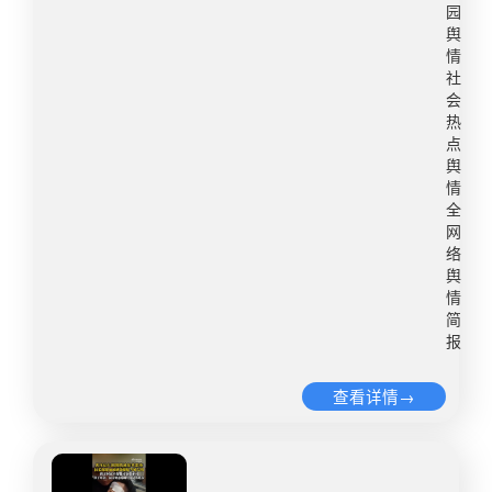
了，所以孩子9月回家，现在一直在家。我们今年
园
设立初筛环节，对重复、无实质证据、报复性举报
生向媒体反映，他25岁的女儿在合肥一所技工学校
都是保守治疗，花销大、作用好的治疗手段一直没
舆
快速标记，减少无意义调查消耗。声明：本文由舆
当老师，元旦前带病工作，元旦后带病返岗，在校
情
做。”​转自：红星新闻微博舆情热度：阅读量7332.8
情分析师独立撰写，仅代表个人观点，参考内容均
内宿舍死亡两天才被发现。他认为，“学校没有尽到
社
万 讨论量7719​2、店员提醒别摸蛋糕遭妈妈发视频
源自公开报道，分析内容仅供信息参考，转载请注
注意义务，应该为此负责”。启示：案例中教师带病
会
避雷10月27日（报道），江西。孩子用手触摸蛋
明来源。如对本内容有异议或投诉，请联系
工作以及带病返岗后死亡折射出教师身心健康与教
热
糕，店家好心提醒，孩子妈妈称店家态度差吼孩
点
yxyq@uuwatch.com或私信后台
学承压的矛盾困境，也揭示出涉事校园在教职工健
子，女子出门五分钟后连发多条视频称：孩子吃坏
舆
康管理和宿舍安全监管方面存在短板。相关部门需
情
肚子，让网友避雷。店家发监控证明，女子称监控
做好以下防范：一是强化教职工健康管理，将教师
全
伪造。目前店家已收集证据维权，女子主页视频已
健康状况纳入日常关怀，通过制度优化和人文关怀
网
删除。（中安在线）​​转自：大象新闻微博舆情热
减轻教师负担，实现教学质量与教师健康的平衡。
络
度：阅读量5480.9万 讨论量1.1万​3、官方通报男子
舆
二是对住校教职工实施“异常状态提醒”制度，结合
酸菜池中抽烟吐痰10月27日，兴城市市场监督管理
情
考勤系统，若相关人员未参与教学或出现在公共区
简
局发布情况通报：针对网友反映我市一酸菜腌渍池
域，相关部门需及时核查。三是制定师生突发事件
报
作业工作人员抽烟并吐痰情况，10月26日当晚，我
应急预案，明确事件发生以后的处置流程，强化应
局连夜开展调查执法，该批次酸菜已被全部扣押，
急管理和快速响应能力。2.高中生斑马线过马路被
查看详情→
未流入市场，并将按照相关操作规程销毁。相关涉
撞飞身亡3月16日清晨，南充市南部县商贸大道发
事企业正在接受调查。对于违法企业和相关责任
生一起交通事故，一名16岁高中生不幸身亡。事发
人，将依法严惩、绝不姑息。感谢网友对食品安全
时，该学生正在过马路，被一辆车撞至对向车道，
的关注与监督，我局将坚决依法从严查处各类侵害