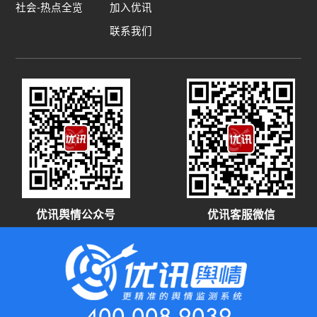
社会-热点全览
加入优讯
联系我们
优讯舆情公众号
优讯客服微信
400 008 9039