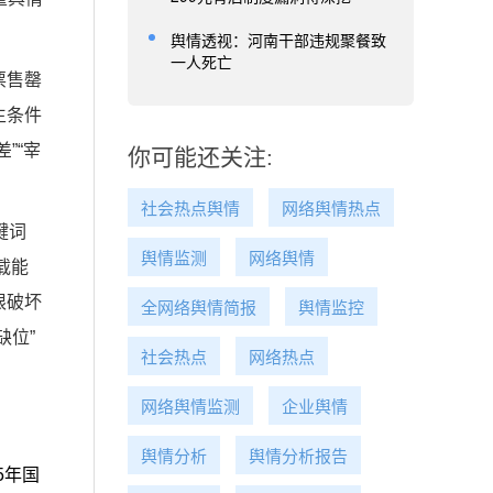
舆情透视：河南干部违规聚餐致
一人死亡
票售罄
生条件
”“宰
你可能还关注:
社会热点舆情
网络舆情热点
键词
舆情监测
网络舆情
载能
限破坏
全网络舆情简报
舆情监控
缺位”
社会热点
网络热点
网络舆情监测
企业舆情
舆情分析
舆情分析报告
25年国