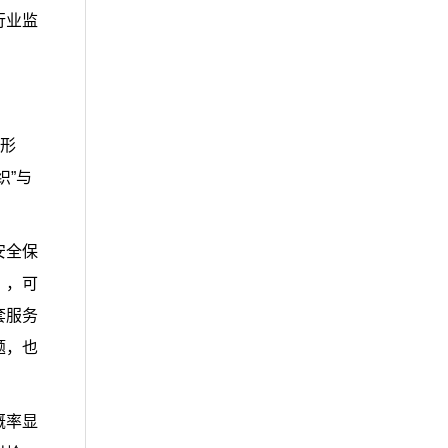
行业监
种形
织”与
安全保
），可
套服务
题，也
概率显