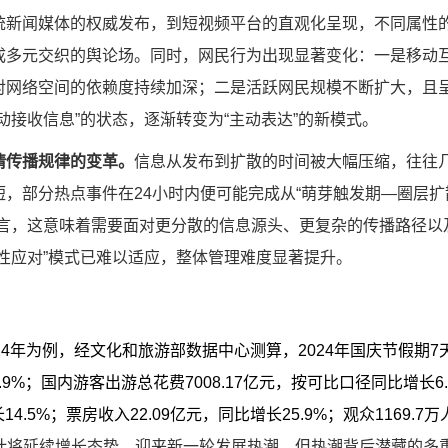
统新闻媒体的权威发布，到短视频平台的直观化呈现，不同属性
成多元交织的舆论场。同时，网民行为出现显著变化：一是移动
对网络空间的依赖度持续加深；二是活跃网民规模不断扩大，且
动接收信息”的状态，逐渐转变为“主动表达”的新模式。
情传播规律的变革。
信息从发布到扩散的时间被大幅压缩，往往
，部分热点事件在24小时内便可能完成从“萌芽触发期—圈层扩
而言，这意味着需要面对更分散的信息源头、更复杂的传播路径以
性应对”模式已难以适应，整体管理难度显著提升。
4年为例，经文化和旅游部数据中心测算，2024年国庆节假期7
9%；国内游客出游总花费7008.17亿元，按可比口径同比增长6.
.5%；票房收入22.09亿元，同比增长25.9%；观众1169.7万
预计将延续增长态势，迎来新一轮发展热潮，但热潮背后潜藏的多