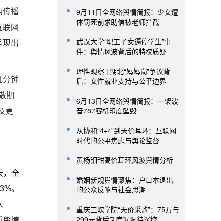
9月11日全网络舆情简报：少女遭
的传播
体罚死前求助信被老师拦截
互联网
武汉大学“职工子女逼停学生”事
呈现出
件：舆情风波背后的特权质疑
理性观察 | 湖北“妈妈岗”争议背
几分钟
后：女性就业支持与公平边界
散期
6月13日全网络舆情简报：一架波
音787客机印度坠毁
及更
从协和“4+4”到天价耳环：互联网
时代的公平焦虑与舆论监督
黄杨钿甜高价耳环风波舆情分析
天，全
婚姻新规舆情聚焦：户口本退出
3%。
的公众反响与社会思潮
人
重庆三峡学院“天价采购”：75万与
299元背后制度漏洞待深挖
重舆情