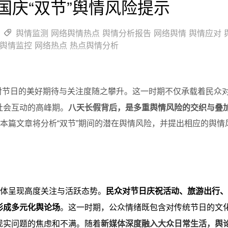
秋国庆“双节”舆情风险提示
舆情监测
网络舆情热点
舆情分析报告
网络舆情
舆情应对
舆情监控
网络热点
热点舆情分析
各界对节日的美好期待与关注度随之攀升。这一时期不仅承载着民众
社会互动的高峰期。
八天长假背后，是多重舆情风险的交织与叠
，本篇文章将分析“双节”期间的潜在舆情风险，并提出相应的舆情
整体呈现高度关注与活跃态势。
民众对节日庆祝活动、旅游出行
形成多元化舆论场
。这一时期，公众情绪既包含对传统节日的文
现实问题的焦虑和不满。随着
新媒体深度融入大众日常生活，舆