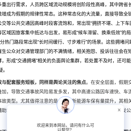
多重出行需求，人员跨区域流动规模将创阶段性高峰，其中跨省
激增成为假期的规律性常态。这种常态化的大流量，直接导致全
交等公共交通因高峰时段客流饱和，常出现“拥挤不堪、上下车
区域因旅客集中抵达与出发，易形成“候车滞留、换乘低效”的
部分热门路段常出现“长时间缓行、寸步难行”的场景。这些拥堵问
催生公众对交通管理部门的不满情绪，相关抱怨、投诉往往会在
，形成“交通拥堵”相关的负面舆论集群，若处置不及时，还可
疑。
故与配套服务短板，同样是舆论关注的焦点
。在安全层面，假期
叠加，导致交通事故风险易发多发，其中高速公路因车速快、车
事故类型。尤其值得注意的是，随着新能源车保有量提升，其相
助驾驶功能失效等问题，往往会突破“单一事故”的范畴，引发
欢迎来到本网站，请问有什么可
以帮您？