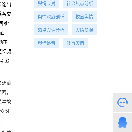
舆情应对
社会热点分析
长途出
链条交
舆情深度剖析
校园舆情
困难”
热点舆情分析
舆情简报
局面；
题不
舆情处置
教育舆情
短视频
能引发
交通流
流密，
关事故
公众对