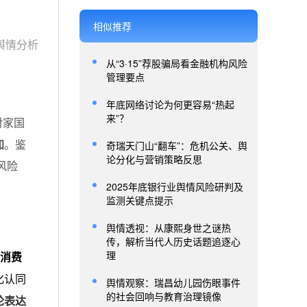
相似推荐
舆情分析
从“3·15”荐股骗局看金融机构风险
管理要点
年底网络讨论为何更容易“热起
来”？
对家国
奇瑞天门山“翻车”：危机公关、舆
加
。鉴
论分化与营销策略反思
风险
2025年底银行业舆情风险研判及
监测关键点提示
舆情透视：从康熙身世之谜热
传，解析当代人历史话题追逐心
理
、消费
化认同
舆情观察：瑞昌幼儿园伤眼事件
的社会回响与教育治理镜像
论表达