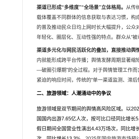
渠道已形成“多维度”“全场景”立体格局。
从传
载体覆盖不同群体的信息获取与表达习惯，构
的普及推动民众日均上网时长大幅提升，公众
年轻化、圈层化、互动性强的特点。群众从“被
渠道多元化与网民活跃化的叠加，直接推动舆
内就能形成跨平台传播；舆情发酵周期显著缩短
—破圈引爆期”的全过程。对于舆情管理工作
紧迫的响应时间，传统的“单一渠道监测、滞后
二、旅游领域：人潮涌动中的争议
旅游领域是双节期间的舆情高风险区域。以202
国国内出游7.65亿人次，按可比口径同比增长5.
假日期间全国营业性演出4.43万场次，同比增长14
次，同比增长13.3%。
2025年国内旅游市场