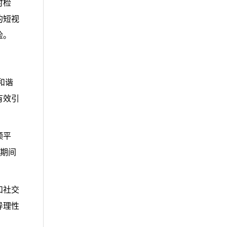
时检
的短视
险。
和谐
有效引
频平
”期间
和社交
导理性