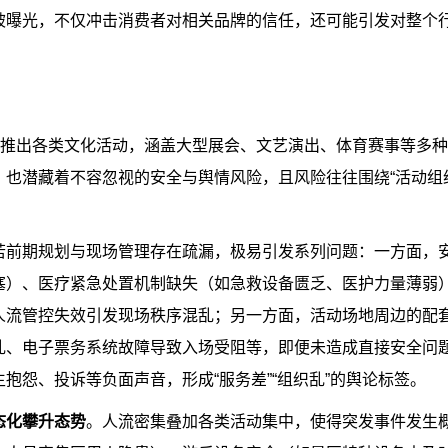
被曝光，不仅冲击消费者对相关品牌的信任，还可能引发对整个
集推出各类文化活动，涵盖大型展会、文艺演出、体育赛事等多
也潜藏着不容忽视的安全与舆情风险，且风险往往围绕“活动组
若前期规划与现场管理存在疏漏，极易引发系列问题：一方面，
塞）、医疗紧急处置机制缺失（如急救设备匮乏、医护力量薄弱
人流管控失效引发现场秩序混乱；另一方面，活动场地周边的配
乱、电子票务系统故障导致入场受阻等，即便未造成直接安全问
抱怨、投诉等负面声音，形成“服务差”“组织乱”的舆论标签。
态化攀升态势
。人流密集叠加各类活动集中，使得突发事件发生