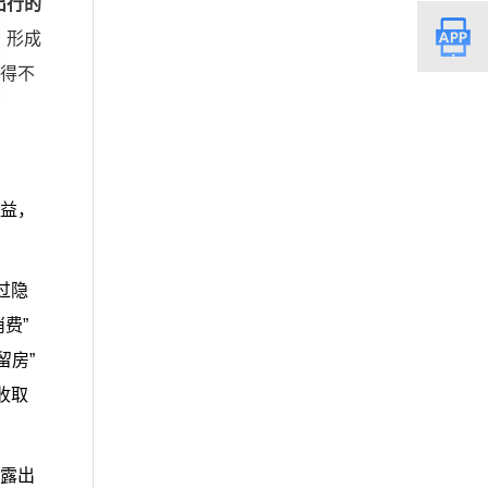
出行的
，形成
期得不
权益，
过隐
费”
留房”
收取
暴露出