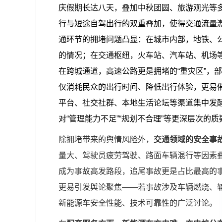
庆假期长达八天，叠加中秋团圆、旅游观光等
行与短途自驾出行的双重叠加，使得交通流量
通环节的拥堵问题凸显：在城市内部，地铁、公
的情况；在交通枢纽，火车站、汽车站、机场等
在跨城通道，高速公路更是拥堵的“重灾区”，
仅消耗民众的出行时间、降低出行体验，更易
平台、社交社群、本地生活论坛等渠道集中发酵
对“管理能力不足”“规划不合理”等更深层次的质
除拥堵带来的舆情风险外，
交通领域的安全事
量大、驾驶员疲劳驾驶、路面车辆混行等因素
成为事故高发路段，追尾事故更是占比最高的
更易引发舆论聚焦——若事故涉及车辆燃烧、辅
新能源车安全性能、技术可靠性的广泛讨论。