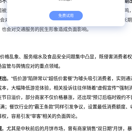
布不均、高速服务区充电排队时间过长等问题，也逐渐成为假期
阻被迫滞留，相关经历经网络分享后，极易引发其他车主的共鸣
免费试用
社会对新能源车配套服务保障体系的关注与讨论，这些问题若长
，也会对交通服务的民生形象造成负面影响。
的价格乱象、服务缩水及食品安全问题集中凸显，既侵害消费者
场监管与舆情应对的重点领域。
突出
。“低价游”陷阱常以“超低价套餐”为噱头吸引消费者，实则通
本，大幅降低游览体验，相关投诉往往伴随着“虚假宣传”“强制消
节日溢价，部分商家不仅价格暴涨，还出现“预订后临时毁约不
不满；餐饮行业的“霸王条款”同样引发争议，设置最低消费额度、
权，容易引发“宰客”相关的负面舆论。
视
。尤其是中秋前后的月饼市场，曾有商家销售“双日期”月饼，