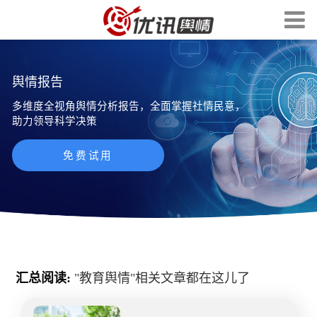
舆情报告
多维度全视角舆情分析报告，全面掌握社情民意，
助力领导科学决策
免费试用
汇总阅读:
"
教育舆情
"相关文章都在这儿了