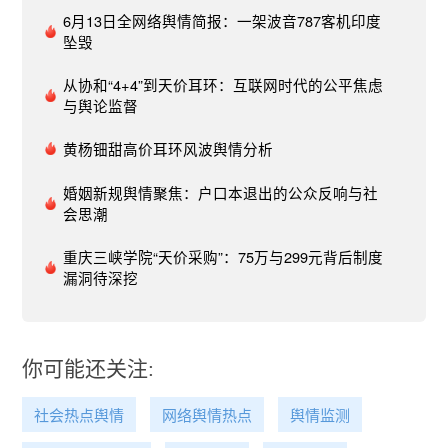
续加大落实力度，杜绝重形式轻实效的表面化监
6月13日全网络舆情简报：一架波音787客机印度
管，从源头防范负面舆情滋生。（四）食品健康与
坠毁
民生消费7月高温环境极易催生食品安全类负面舆
从协和“4+4”到天价耳环：互联网时代的公平焦虑
情。高温下熟食、冷饮、生鲜、预制菜、网红速食
与舆论监督
等品类极易发生霉变变质，若商家存在以次充好行
为，一经曝光将快速引发舆论危机；餐饮后厨卫生
黄杨钿甜高价耳环风波舆情分析
不达标、冷链运输断层、路边三无小摊是食品安全
舆情高发重点领域。食品问题贴近群众日常生活，
婚姻新规舆情聚焦：户口本退出的公众反响与社
消费者实拍变质食材、就餐后身体不适的视频传播
会思潮
扩散速度快，若涉事品牌召回、致歉处置滞后，会
严重损耗消费者信任；网红零食、直播带货食品抽
重庆三峡学院“天价采购”：75万与299元背后制度
漏洞待深挖
检不合格等情况，也极易登上网络热搜引发广泛讨
论。民生领域方面，医保改革、养老保障、电动车
治理、物业收费等往期热点问题，在夏季容易再度
发酵翻炒；老旧小区改造、物业费涨价、停水停电
你可能还关注:
通知解读不清晰等事项，极易诱发小区业主集中投
诉，形成群体性舆情。（五）安全生产与企业经营
社会热点舆情
网络舆情热点
舆情监测
高温下，工地、矿山、化工企业设备故障率升高，