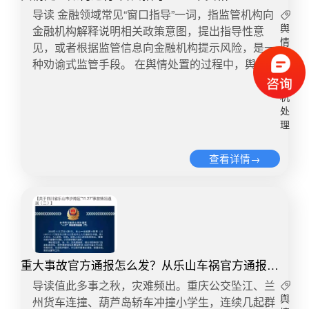
实解决舆情反映出的真实问题，或引导处置工作未
消防、@水润京华、@平安北京、@交通北京与16
中的刻板印象以及未加探明事件真相的简单化归
等刑事案件适用法律若干问题的意见》，从顶层制
行对比筛选，代入此前建立的数学模型，让数据说
导读 金融领域常见“窗口指导”一词，指监管机构向
按约如期进行，让公众对政府的公信力失去信心，
区县政务微博持续不断发送雨情信息、救援详情
因，但是两者存在较大差别。标签化产生于认识的
度建设高度，进一步统一法律标准及执法尺度，为
话。4、画好时间树——数据画像服务决策在诸多
金融机构解释说明相关政策意图，提出指导性意
舆
此时的舆情仍可能死灰复燃。切忌不打造处置闭
等，深度介入舆论场，在舆论引导中占得先机。又
偏差，舆论暴力又使其认识更加偏差化；污名化则
惩治电信网络诈骗犯罪明确了准绳。02启示舆情“搭
情
舆情事件中，我们不难发现，用户之间的社交网络
见，或者根据监管信息向金融机构提示风险，是一
环。舆情反映的问题多具有典型性和代表性，处置
如，2014年12月31日晚发生的上海踩踏事故中，
源于受众或用户在无形中与无意中对被标签者进行
车”现象愈发普遍，同类共性舆情事件时常且易于引
处
才是推动整个事件不断发展的重要因素。数据画像
种劝谕式监管手段。 在舆情处置的过程中，舆情服
闭环必然包括解决类似问题和隐患。如果引导处置
@上海发布、@健康上海12320、@警民直通车-上
置
负面化的理解，并在主动传播的过程中掩盖事实真
发社会关注。舆情应对治理过程中，必须坚持从全
确立了事件演变中各要素间的数据关系，能够有效
务机构类似“窗口指导”的策略和方法也不少，其共
工作仅限于头痛医头，脚痛医脚，未根除隐患，可
海、@上海黄埔、@上海安监、@乐游上海等政务
危
相，放大问题和矛盾。舆情事件中的污名化，特指
局谋划一域、以一域服务全局中找方法、找路径。
地判断事件的传播范围和可能波及的边界，科学高
同点在于：一是权威平台背书，充分利用舆情服务
机
能产生聚焦效应，最终再次引发舆情。来源：网络
微博按照各自部门职责联动发布事件的各方面情
网民对涉事个人、单位、组织的网络形象进行先入
具体讲，各地应跳出“一域”谋“全局”，充分探究“一
效化解舆情危机。画好时间树，主要路径有：一是
平台的地位与声望；二是形式灵活多样，包括但不
处
传播杂志
况，合力形成综合的权威信息发布矩阵，争取了舆
为主的主观臆断传播行为。舆情个案的“污名化”主
域”的个体蕴含的典型性，做到因地制宜、因情施
理
及时掌握个体的社交能力数据，通过对个体在舆情
限于口头或书面的形式；三是重点在研判通报传播
论的理解与支持。必要时，政务新媒体还需加强与
要有四大特点：一是网民抛弃客观中立的传播行
策，为同类舆情“全局”治理树立典型样本，同步推
事件演变中的影响因素及其作用分析规避偶发风
态势，防范化解舆情风险；四是出具对策建议，劝
其他主体之间的纵向联动，尤其是与机构、媒体官
为，以情绪化发声代替事实和交流；二是事件往往
动“顶层设计”的制定出台。二、把握线上和线下的
查看详情→
险；二是通过对不同时间点传播文本中敏感句式和
其采取某些相应措施，避免事态升级。 舆情处置中
微的沟通与互动。 在一些政务新媒体具体运营中，
被置于道德审判席上，网民居高临下进行审视，事
关系：“舆情管理”和“社会治理”舆情是社会的皮肤，
词语的高频传播进行文本、数据、概率分析，对舆
及时进行“窗口指导”，可以及时矫正失误决策，规
存在个人化、情绪化、官僚化，人力不足、管理混
件难以妥处；三是社交媒体通过议程设置和报道框
是社会时势的晴雨表。媒体对同类舆情的集中曝光
情事件观点信息充分挖掘和掌握；三是采用发酵、
避决策风险，修复受损形象。其主要途径有： 1、
乱等问题，在突发公共事件情境下，往往出现“添乱
架的选择，加剧污名化过程；四是舆情处置翘尾现
指向的是这些典型个案背后的现实社会问题。每一
异化和演化模型实现观点演化，及时发现、了解可
在线预警：广谱监测与重点筛选结合 鉴于信息工作
不帮忙”的情况。因此，以下两点也需要特别注意：
象严重，同类事件的网络钩沉会再次加剧固化事件
起舆情事件的背后，都有一个现实社会问题的归
能引发舆情激化的敏感信息，客观评估舆情态势。
有较强的目的性和指向性，在舆情处置中，专业的
重视民意诉求，做好互动解释避免自说自话 在突发
负面形象。由于网络传播行为在某种程度上属于一
因，特别是被媒体纵向深度报道和横向对比挖掘的
在舆情实践中，围绕具体事件衍生的信息场，社会
舆情机构能够从广度和深度入手，利用舆情大数据
事件发生后，一些政务微博微信习惯性向公众传达
种虚拟的集合行为，要想避免“污名化”干扰舆情处
同类舆情，必然凸显了某一现实问题的严重性和普
管理者和舆情工作者往往陷入海量的冗余信息中，
系统不断进行更大范围和更深层次的集纳整理，确
重大事故官方通报怎么发？从乐山车祸官方通报你
诸如领导挂帅、高度重视、处置果断、情绪稳定等
置，可以采取以下路径：一是突出问题导向，坚持
遍性。同类案例2016年“返乡体”文章的盛行，实际
而现有工作方法主要是基于内容的文本挖掘技术来
保舆情信息“高保真”定向呈报。 具体到某项工作或
能学到这些
官话套话，却未回应百姓最为关注的实质性问题。
导读值此多事之秋，灾难频出。重庆公交坠江、兰
立行立改，做到即知即改、真改实改、全面整改，
上揭示了人民日益增长的美好生活需要和不平衡不
发现舆情热点事件，这往往导致我们在舆情研判中
事件中，舆情“窗口指导”应遵循“广谱监测，重点筛
例如，2015年哈尔滨火灾发生后，@平安哈尔滨发
州货车连撞、葫芦岛轿车冲撞小学生，连续几起群
舆
无论何种类型的舆情事件，归根结底都要落到实体
充分的发展之间的矛盾。“乐清顺风车司机杀人案”