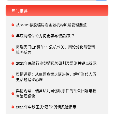
感以及网络态势感知。舆情事件的娱乐化表达，主
题得到有效解决, 进而推动党和政府执政能力及社
策建议：一般分析与专业研判结合 舆情专报所提出
事件的定性，如果是故意的，肯定是刑事犯罪，但
要有四个特点：一是恶意人身攻击的极致化状态甚
会治理水平的不断提高。三、准确把握源头和末端
的对策源于理性专业的研判，通过对最早信源、关
热门推荐
有可能是以危险方法危害公共安全罪，有可能是交
至踩上法律底线；二是网民将此类恶搞当作时尚，
的关系：“源头预防”和“末端治理”同类网络舆情应对
键拐点、传播路径、覆盖受众、影响指数等数据集
通肇事罪；如果是意外，比如突然发病、突然昏迷
甚至自封为“网络亚文化”表达；三是各类自媒体平
治理不仅要治已病的“末端治理”，也要治未病的“源
成处理的基础上把握态势，预测走势，是进行“窗口
等，则属于意外事件，这些都需要后续的调查或侦
从“3·15”荐股骗局看金融机构风险管理要点
台、圈群传播成为舆情事件娱乐化传播的重灾区；
头防治”，必须将“源头防治”与“末端治理”相结合，
指导”的主要形式。 舆情专报通过分析问题产生的
查，此时明显是不能仓促定性的，所以通报中用了
四是网络传播的匿名性导致维权困难，助长了舆论
由重治理向重防治转变、标本兼治，才能将矛盾消
深层次原因及其未来的发展趋势，对当前存在问题
年底网络讨论为何更容易“热起来”？
“冲撞”这个动词，完全符合当时场景，而“肇事”这个
场的不良习气。在舆情处置过程中，建议采取以下
解于未然，将风险化解于无形。 同类案例2018
或发展趋势提出的合理化建议。相比一般分析，专
动词也用得无可厚非，“肇事”的意思就是“引起事故”
举措规避娱乐化炒作风险：一是依靠网络空间法治
年，重庆万州公交车坠江事件引发舆论广泛关注。
报重在整理研究，提出对策除了注意把握传播过
奇瑞天门山“翻车”：危机公关、舆论分化与营销
之意，我们不能强行地将其与“交通肇事”关联，当
化，严格网络执法,引导网民尊法守法，确保网络传
北京一女乘客因坐过站要求停车被拒，用整箱牛奶
程、参与主体外，还要以实效性和导向性为基础，
策略反思
然，用“涉事”也可以。很明显，沙湾警方充分吸取
播中的不法行为得到相应惩罚；二是加强网民教育
砸公交车司机。浙江温州一乘客指责司机开车慢与
契合公众核心关切，对舆情进行定性定量分析，提
了葫芦岛轿车冲撞小学生事件中宣传部乱用“交通肇
引导，塑造网络价值秩序，积极抵御网络舆情“泛娱
司机起冲突。01后续进展事发后，各地及时出台措
2025年底银行业舆情风险研判及监测关键点提示
出务实可行的对策建议。 4、现场处置：线下处置
事”给案件错误定性被批评的教训。要说不足，唯一
乐化”思潮对主流价值观的消解与冲击；三是落实各
施要求公交车全面安装驾驶区隔离设施，最高法
与舆论引导结合 如果在处置过程中出现“高烧不退”
可以改进的就是字号太小，不方便阅读，还有就是
类自媒体所依托的网络平台的监督管理责任，强化
舆情透视：从康熙身世之谜热传，解析当代人历
院、最高人民检察院、公安部联合出台《关于依法
甚至升级蔓延的局面，“窗口指导”需要关口前移，
通报的背景色与全国通用的不太一样，颜色偏深，
史话题追逐心理
网络综合治理，加强网络社交平台、各类公众账号
惩治妨害公共交通工具安全驾驶违法犯罪行为的指
其原因是：到达现场可以减少信息传递的中间环
观感上有点不习惯。宣传部门如期添乱不是与宣传
等管理；四是网络舆情监督的主体是网民,其思想素
导意见》，确保从源头上预防和治理公共安全风
节，分析师可以及时掌握原生态的信息，避免信息
舆情观察：瑞昌幼儿园伤眼事件的社会回响与教
部门过不去，确实是最近几起重大舆情中，宣传部
质、文化素质和道德素质,会影响网络舆情监督的效
险。02启示要从源头和根本上用力着力。在具体工
过滤、转手带来误判。 舆情服务“窗口指导”前置的
育治理镜像
门的表现过于让人失望。重庆公交坠江事件中，有
果，可以通过提高网民各方面素养推动网络舆论良
作中，要更深一层、更前一步，提前介入重要会
主要方法有：分析师到达现场有助于与当地职能部
几家媒体报道说是女司机逆行，公交车为了避让小
性发展。网络技 术已经深刻地影响着人们的社会生
议、重要活动、重要改革等舆情导控，提前预判预
2025年中秋国庆“双节”舆情风险提示
门面对面沟通，必要的情况下可以参与舆情会商，
轿车坠入江中，正是因为这个报道，让女司机成为
活,传统的政治生态也因互联网的发展而有所改变。
警敏感节点、敏感群体、敏感领域风险，提前防治
便于全面准确地掌握舆情动态，推动领导做出及时