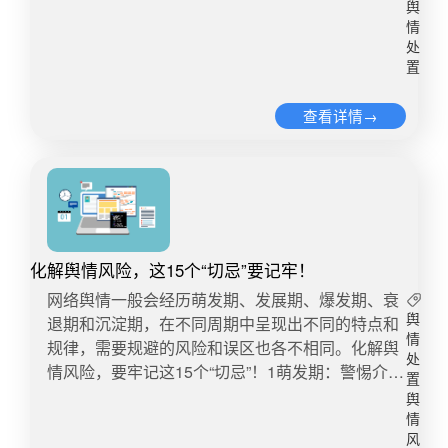
道自己错在哪”。 1月8日下午 @Purcotton全棉时代
舆
于新浪微博再次发布致歉信。 微博截图 1月10日
情
@Purcotton全棉时代 再发道歉表白，全文以“对不
处
置
起，我们错了”开头，尔后则大片介绍企业发展历
程，包括介绍公司创立初衷、专利技术、质量把
查看详情→
控、原料选材、公益活动等。被网友称为是“表扬
信”，再次招致舆论批评。 微博截图 1月12日 全棉
时代母公司稳健医疗证券部相关负责人接受中新经
纬客户端采访时表示，全棉时代上述致歉信其董事
长亲自看过，是想把公司目前的价值观呈现给大
家，公司会尽快公布调查结果。 截止1月14日14:00
时，微博话题#全棉时代回应反转广告##全棉时代
化解舆情风险，这15个“切忌”要记牢！
的道歉##全棉时代道歉信被指全篇自夸##全棉时代
网络舆情一般会经历萌发期、发展期、爆发期、衰
母公司回应广告式道歉#等阅读7.7亿+，讨论4.6万
退期和沉淀期，在不同周期中呈现出不同的特点和
舆
+。 网络截图 优讯全媒体舆情监测系统监测数据显
情
规律，需要规避的风险和误区也各不相同。化解舆
示，自1月7日00:00至1月14日14:00时，相关数据
处
情风险，要牢记这15个“切忌”！1萌发期：警惕介入
置
量达1.9万+。 从舆情发展走势图可看出，全面时代
不当萌发期的网络舆情通常呈现为线索式内容，如
舆
对于该事件的三次回应后，均引起较大舆论影响，
星星之火，还未被网友普遍关注。如果此时介入得
情
呈现三个舆论峰值，其中第二个“广告式”道歉信反
当，往往能将其快速平息；如果介入不当，就会适
风