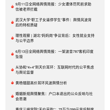
万夫所指，蒙受了莫大冤屈，相关媒体也跟着被
舆情处置的“名场面”，时刻提醒着各级领导干部积
同类舆情暴露出的问题隐患，抓早抓小、防微杜
9月11日全网络舆情简报：少女遭体罚死前求助
有效的决策。成熟的舆情分析师到达现场，还有助
批，而事后有媒体反映他们是从万州宣传部门得到
极适应新媒体、善用新媒体，将其作为提高执政能
渐，从源头和苗头上消除和化解风险。对于已然发
信被老师拦截
于整合服务资源，统筹网上网下两个“战场”，打通
的这个消息。葫芦岛轿车冲撞小学生事件中，当地
力的重要抓手。面对互联网这个社会舆论放大器，
生的网络舆情要做好末端治理，按照实体处置进
前方后方两个“指挥部”，对事件妥处极有必要和帮
宣传部门提供给媒体的稿件，草率地将事件定性为
武汉大学“职工子女逼停学生”事件：舆情风波背
各级领导干部一方面要加快更迭新媒体认知，尊重
展，根据舆情态势和关注焦点，把握舆论节奏和频
助。 目前，网络舆情的主体多元、内容丰富、传播
“交通肇事”，而公安机关的调查结论却是以危险方
后的特权质疑
受众的参与权，重视其背后的民意表达及利益诉
度，坚持通过一个口子，注意有节奏、有节点、有
迅捷等特点，正在重塑传统危机公关的信息生态。
法危害公共安全。乐山车祸，宣传部门再次扮了猪
求；另一方面要充分认识网络舆情的深刻影响，把
技巧，准确有序、及时主动地发布权威信息，有效
在具体的舆情实践中，社会管理者依托专业的舆情
理性观察 | 湖北“妈妈岗”争议背后：女性就业支持
队友的角色。据新京报报道，记者于事发后不久的
握网络舆情的发展趋势，通过充分的探讨和具体的
回应舆论关切，牢牢掌握舆论引导主动权、主导
“窗口指导”，不仅能及时、大容量和长时效地进行
与公平边界
11时45分向沙湾宣传部了解，工作人员向记者确认
分析来纾解舆论情绪、凝聚社会共识。这就要求各
权。来源-网络传播杂志 作者-陶秋胜
事件跟踪，还可以通过扎实的数理统计技能进行深
死亡人数为9人，其中有孕妇。网络截图正是基于
级领导干部牢固树立底线思维，多花精力解疑释
6月13日全网络舆情简报：一架波音787客机印度
度调研和精准剖析，推动基层社会治理向好转化，
新京报采访到的“权威”信息，后续报道中许多媒体
惑，多花功夫活血化瘀，改进对公共事件的舆情处
坠毁
这对社会管理者采纳民意修正决策具有较强的现实
纷纷将死亡人数调整为9人。对于信息来源问题，
置方式，才能最大限度规避舆情“名场面”的出现。
意义。 来源：舆情観察 作者-颜陈
虽然新京报在一些突发事件中经常弄错死伤人数，
从协和“4+4”到天价耳环：互联网时代的公平焦虑
（本文载于人民网内参《网络舆情》2020年第73-
但这次我们有足够的理由相信这个死亡9人的数据
与舆论监督
74期）作者：颜陈
就是来自于当地宣传部，借一百个胆子，新京报也
黄杨钿甜高价耳环风波舆情分析
不敢用宣传部的牌子来抢新闻。那么这就尴尬了，
两家官方的权威信息发生打架，到底谁才最权威？
婚姻新规舆情聚焦：户口本退出的公众反响与社
网民应该信谁的。但有一点是不可回避的，就是宣
会思潮
传部和公安局的沟通不到位、信息不畅通，导致了
信息出口不统一。这个教训很深刻。按说宣传部门
重庆三峡学院“天价采购”：75万与299元背后制度