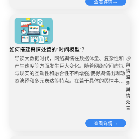
的舆情进入爆发期的风险较高，如果相关部门采取
查看详情→
景，都会引发网民高度关注，涉事单位、个人稍有
观层面出了问题，那在道歉信里夹带广告私货，试
消极被动举措，任由其发展，甚至到必须处置时才
不慎就会在喧嚣的网络语境中定格固化，进而成为
图将热点流量转化为宣传的小心机，不仅让其道歉
被动采取举措，这样不仅容易错过重要机遇期，而
网络钩沉和众人讥讽的“名场面”，甚至在一定程度
毫无诚意可言，更给人以消费舆论的即视感。“加戏
且违背推进政府政务公开的相关要求。切忌未掌握
上影响了相关的舆论环境，也损害了地方党政机关
反被戏多误”，如此公关足以入选失败经典案例。
事实就凭主观判断进行回应和辟谣。在未掌握基本
的形象和公信力。舆情处置如何规避“名场面”风
而其教训也应该指向企业价值观层面：第一时间致
事实或者初步调查结果的情况下，仅凭主观判断进
险？主要思路是：1、避免套路化：依法处置驱疑
歉，公开相关信息，澄清事实真相，拿出解决方案
行回应和辟谣，就会出现“不管你信不信，反正我信
云新媒体时代，舆论场新旧议题更迭频仍，新闻保
如何搭建舆情处置的“时间模型”？
等平息舆论，已成不少公司陷入危机后常见的公关
了”的情况。这样不仅无法做好信息发布工作，而且
鲜期很短，言论呈现速食化、碎片化倾向。在舆情
流程。可公关需要技巧，更需要真正认识到错误，
导读大数据时代，网络舆情在数据体量、复杂性和
还会引发次生舆情，甚至让舆论质疑相关部门的诚
事件中，受刻板印象及定势思维的影响，网民很容
拾起对消费者的尊重——而这本质上就连着价值观
产生速度等方面发生巨大变化。随着网络空间虚拟
舆
意和态度。切忌线下问题处理不当激化线上舆情。
易将正常的公关手法视作套路，“还是传统的配方，
情
层面的问题。 ——《新京报》-道歉信变自我表扬
与现实的互动性和融合性不断增强,使得舆情出现动
舆情发展期出现的线上线下频繁联动的现象，对引
还是熟悉的味道”往往伴随舆情处置始终。无论是个
监
稿，全棉时代＂戏太多＂ 化妆也好，卸妆也罢，女
态演绎和多元表达等特点。在若干具体的舆情事件
导处置工作提出诉求，就是必须着手解决线下存在
测
人或组织机构，或者是一类群体，某个地域、事
性对自身容颜的修饰，是个人选择也是群体爱好，
中，我们不难发现，“时间”是舆情信息价值衰减的
的实际问题。线下问题处置不当，就会激化相关矛
舆
件、现象等，一旦被归入“套路化”评价，往往意味
不应该成为幽默故事的“包袱”。广告虽为宣传产品
重要影响因素。如何借助“时间模型”设计理论与方
情
盾，进一步刺激线上舆情发酵，扩大线上负面舆情
着舆情处置过程的失真和偏颇。这些观点看法经过
的创意视频，但以女性的安危为故事主线，本来就
法，更快速、准确、科学地掌握舆情信息, 不仅可
处
的影响。3爆发期：总策略以疏导为主爆发期的网
更多网民的互动传播引发情感共鸣，影响着人们的
置
是以身犯险。看上去卸妆变脸机智脱险是个黑色幽
以为有效引导和管理舆情创造良好的条件，还能显
络舆情热度高，议题较多元，诉求相对明确，能量
态度、情绪或行为，进而对舆论环境产生影响。舆
默，但这个创意既不高级也不善意。这个品牌自以
著提升舆情信息服务大局、服务决策、服务基层的
亟待释放。此时的总体策略应以疏为主，切不可盲
论场关于“套路化”的指斥，实际上是猜疑空间的极
查看详情→
为幽默的广告片，其实伤害最大的也是自己的目标
重要作用。1、找准时间点——精准梳理事件节点
目进行堵截。切忌采取强对冲措施。爆发期的舆情
化。在实际处置过程中，避免因简单粗暴的行政管
受众，遭到潮水般的舆论围攻并不奇怪。 幽默和
在早期的舆情实践中，信息监测存在较多局限性，
就像高速运动的物体一样，已具备一定惯性。如果
控而激发网民“此事必有蹊跷”的怀疑，最大限度压