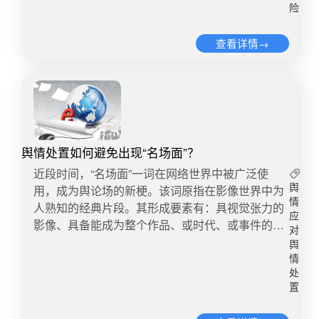
响最大，相关数据量达监测期峰值。 优讯全媒体舆
险
得其反，使其快速进入舆情发展期。切忌盲目控
情监测平台-舆情走势图 微博为此次舆情发酵的主
评。遇到相关的负面信息，盲目控评的思维不仅无
要平台，相关数据占总体数据的83.57%。 优讯全
查看详情→
法取得预期效果，还会招致舆论反感、激化矛盾。
媒体舆情监测平台-舆情分布图 媒体评论 事关女性
在实践中，更具实效的举措是引导奠定舆论的总体
安全，如此严肃的恶性事件，却被商家轻飘飘地以
基调。切忌重承诺轻执行。如果因为萌发期舆情反
所谓的‘创意’为说辞，美化犯罪者、丑化受害者，
映出的问题影响力较小而不解决，或解决问题速度
充满了偏见、恶意、无知。女人是消费者不是消费
滞后于舆情发展态势，就会造成小事拖大，甚至给
品，侮辱女性的‘创意’广告遭到舆论指责，是必然
公众留下相关部门慢作为、不作为的印象，影响政
的。被冒犯的广大女性消费者会用脚投票，不会为
府公信力。如果确实存在执行困难，也需做好信息
舆情处置如何避免出现“名场面”？
侮辱性‘创意’买单。 ——《中国妇女报》-创意不是
公开，获得公众的理解和支持。切忌无视舆论真实
近段时间，“名场面”一词在网络世界中被广泛使
开脱责任的挡箭牌 态度端正比“辩解”更有效。有错
诉求。舆情多是现实问题在线上的延伸，在引导处
用，成为舆论场的新梗。该词原指在影像世界中为
舆
之后，反而强调自己一直做得如何好，你是来撮火
置时只是重视舆情引导处置的形式，而忽略舆论背
情
人熟知的经典片段。其形成要素有：具视觉张力的
的吗？此时的“解释”就是“掩饰”，“真辩解”就是“假认
后的网民关切和舆论诉求，不但无法很好地解决实
应
影像、具备能成为整个作品、或时代、或事件的精
错”，除了引起“二次舆情”，别无他用。 消费者有若
对
际问题，而且会给公众留下相关部门形式主义的印
华的特质。如果将“名场面”引申到舆情事件中，我
干方式表达自己的意愿，最厉害的一招儿，就是一
舆
象。2发展期：进行快速有效回应发展期的网络舆
们可以将之理解为“形象坏点”。随着社会利益格局
情
“不”到位——不再为你掏腰包。因为没有人愿意从
情迫切要求相关部门快速有效回应，并开展实际处
深刻调整，民众思想观念发生深刻变化，更加倾向
处
自己不喜欢的商家那里购买商品或服务。 ——《中
置工作，但在这个过程中容易陷入回不回应、如何
置
于通过网络渠道表达观点和诉求。舆情处置中的一
华工商时报》-一“布”到位也能一“不”到位 如果说，
回应的困惑。切忌消极被动引导处置舆情。发展期
句话、一个动作、一张图片、一段视频以及一个场
全棉时代宣扬受害者原罪论的产品广告，已是价值