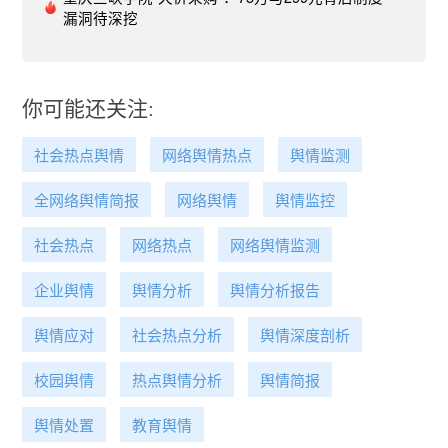
的主业就是搞新闻宣传和舆论工作，在一个地方，
漏洞待深挖
所有党政部门的舆论工作都要在宣传部的领导下开
展，他们才应该是最专业的，但遗憾的是不少地方
的宣传部门特别是县一级宣传部门，其业务水平真
你可能还关注:
不敢恭维。官方第二次回应27日下午15:18分，沙
湾公安第二次发布通报，距第一次通报时隔3小时
10分，第二次通报比第一次要稍微详细，用了上标
社会热点舆情
网络舆情热点
舆情监测
题《关于四川省乐山市沙湾区“11.27”事故情况通
全网络舆情简报
网络舆情
舆情监控
报》，第一段内容与第一次通报完全致，第二段讲
了领导重视、相关部门迅速反应的情况。微博截图
社会热点
网络热点
网络舆情监测
分析第二次通报，从发布的时效来看，时间节点是
恰当的，这种重大突发灾难，采取短平快滚动式信
企业舆情
舆情分析
舆情分析报告
息发布，最有利于缓解社会恐慌、挤压谣言空间、
增加网民信心；但“度”和“效”则完全没达到预期。特
舆情应对
社会热点分析
舆情深度剖析
别是与第一次通报比，水平就差太多了。主要有几
点问题：1.第一段全文引用第一次通报，明显就是
校园舆情
热点舆情分析
舆情简报
鸡肋，应付差事。2.没有回应网民的核心关切，比
如为什么开车撞人？因为网上有说是夫妻吵架赌气
舆情处置
教育舆情
开车撞人的，有说是为躲避行人失控冲上公交站台