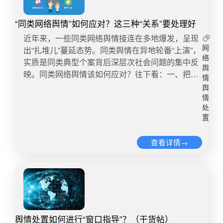
系列衍生舆情,形成一条环环相扣的灾害链，抬升了
应现代社会性别平等要求的企业文化和市场能力；
点区域、重点行业、重点人员社交关系网络进行量
联更为密切，线上舆情引导处置不当或线下舆情引
定义者”，消息发布不滞后，敏感事件不失声，是政
处置成本。经过近年来多起公共事件的磨练，网民
企业要真正做大做强，没有对消费者心理的准确把
化的传播能力分析；二是重点关注防范网络宣泄心
导处置不当，都会改变舆情发展的向好趋势。切忌
务新媒体面对突发公共事件时必须坚持的原则。
“同类网络舆情”如何应对？这三种“关系”要处理好
对各级各地党委政府应对舆情的能力期待甚殷，如
握，没有引领和改造消费习惯的强大价值观，恐怕
理、非理性诉求、社会反向情绪、曲解政府决策等
缺乏动态追踪评估。总体上看，衰退期的舆情热度
02-权威准确，持续发布 真实是速度的基础，政府
果涉事主体处置中不能精准把握舆情的各组变量及
近年来，一些同类网络舆情接连在多地爆发，呈现
一切都无从谈起。 ——《南方都市报》-＂卸妆变
信息“群涌”，谨防在特殊的时间节点与特定的言论
趋于下降，但不排除下降幅度较小、短期内居于中
官方微博更要懂得在及时发声和“发对声”之间稳妥
相互关系，将难以撕掉自身的负面标签。网上舆论
出“扎堆儿”蔓延态势。同类舆情在异地轮番“上演”，
网
脸＂广告引众怒，企业需顺应性别平等价值观 网友
不当耦合，进而搅动民众情绪，发酵成为舆情事
高位等情况。为此，必须进行动态的观察和评估，
拿捏。对于较为敏感的信息如事故伤亡人数、事件
络
引导的成效直接影响实体处置的效果，随着标签的
实质是同类典型个案背后深层次社会问题的集中反
评论微博截图 舆情小评 全棉时代因广告内容不尊
件。3、展开时间轴——围绕主题展开比对采用“时
防止舆情的良好发展态势发生反向逆转。5沉淀
发生原因等更需斟酌查证后再进行通报。 2015年
舆
正面性质急剧萎缩，其负面性质则被无限地放大。
映。同类网络舆情该如何应对？往下看：一、把握
重女性被质疑，而一连串的道歉又被指抖机灵“加广
间轴”研判舆情，在清晰直观、条理规范、全面及
情
期：举一反三跟进工作进入沉淀期的舆情一般处于
深圳“12·20”光明新区重大滑坡事故中，深圳市政府
故此，我们在处置舆情时要重视对网络标签的管
全局和一域的关系：“顶层设计”与“基层治理”相结合
告”，多次登上新浪热搜。 全棉时代多次道歉均未
时、凸显重点等方面均优于传统经验干预方式。利
舆
稳定低热度状态，风险系数较低。但是，如果前期
各大政务新媒体的应对可圈可点。监测显示，事故
理，使事件的性质限定于其本身，不做泛化解读，
全媒体时代，由于互联网强大的传播力和舆论影响
情
取得网友谅解，或许并非企业没有危机公关常识，
用大数据舆情系统，我们可以对舆情事件时间轴进
问题并未得到解决 , 举一反三等工作未跟进，后续
发生后一周，他们在新浪微博平台共推送251条微
其主要做法有：一是厘清基本事实，搞清楚“是什
力，任何一个小事件都可能演变为全国性、全局性
处
其关键在于企业并未真正尊重用户，是企业价值观
行“细精度”的语义刻画，并与第三方舆情智库单位
仍存在死灰复燃的可能性。舆情沉淀期需警惕缺少
博，微信平台“深圳发布”也发布了40个整合专题。
置
么”，避免堕入“对错”争辩圈套，造成“站队”评论联
大舆情，网络舆情治理必须理清“一域”的个体和“全
出了问题。只有真正尊重每一个群体，积极倡导传
的专业知识相结合，具有高度专业化服务价值。具
闭环环节。切忌惯性思维不分差异。沉淀期前偶发
各政务新媒体主动发布及转载的内容包括救援进
想；二是聚焦善后举措，说到位“怎么办”，避免落
局”的整体关系。同类案例山东徐玉玉电信诈骗案。
播积极的价值观，才能赢得广大消费者的认同，最
体展开思路是：一是延伸舆情监测触角，结合专业
性的舆情反弹，大都由新的敏感议题或相近的议题
展、群众安置、善后工作等方方面面，持续不断且
查看详情→
入“原因”评论误区，触发追溯既往心思；三是注重
电信诈骗犯冒充公检法骗走清华大学老师1760万。
终行稳致远。
分析工具，通过感知数据、运营数据获知特定群体
引发，换言之舆情的焦点已发生变化。此时，如果
丰富透明的信息供应，满足了公众的知情权。 03-
沟通实效，弄明白“怎么看”，避免“极化”口气语态刺
深圳独居老人被骗1156万。媒体的密集报道促使
情绪、态度、日常行动的变化，预测具体事件舆情
仍沿用前期的舆情防控思维来引导处置后续次生的
团队作战，形成矩阵 面对汹涌的舆论，单凭某一个
激网民情绪，反向添加引导变量；四是代入情感视
“电信网络诈骗”成为2016年广大舆论最受关注的焦
的传播趋势和走向；二是在核查信源的基础上，通
新舆情，忽略次生舆情背后潜藏的新问题，就会陷
或几个政务微博微信有时难以化解危机，必须协同
角，人同此心、心同此理，要将自己的身份及时摆
点之一，其背后实际上是全社会对个人信息泄露、
过比对敏感词、点击量、转发量、跟评量等指标进
入牛头不对马嘴的窘境，无法取得良好效果。切忌
联动，形成矩阵效应，依托各级政务新媒体，传递
正摆低，释放专业声音、官方态度，从情理法角度
网络传销组织等现实问题亟待治理的普遍关注。01
行文本对比和语义分析，对舆情可发酵和传播程度
不修复公信力。沉淀期的舆情就像完全喷发后的火
主流声音，满足社会各界对事件的信息需求。 如北
结合事实协助网民正确认识事件实质。3、避免污
后续进展2016年12月20日，最高法院、最高人民
进行把握与分析；三是通过相互比较和补充，对事
山，发生次生舆情的风险较小。但是，如果未能切
京“7·21”暴雨灾害发生后，@北京新闻办、@北京
名化：诚心整改塑形象标签化与污名化都源于认知
检察院、公安部联合发布《关于办理电信网络诈骗
舆情处置如何进行“窗口指导”？（干货帖）
件的话题热度、互动程度、网民情绪指数等信息进