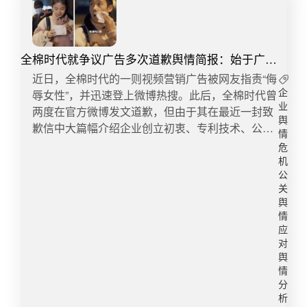
全棉时代就争议广告多次道歉舆情简报：始于广
告，道歉三次，终于……广告？
近日，全棉时代的一则视频营销广告被网友指责“侮
辱女性”，并迅速登上微博热搜。此后，全棉时代曾
企
业
两度在官方微博发文道歉，但由于其在最近一封致
舆
歉信中大篇幅介绍企业创立初衷、专利技术、公益
情
活动等内容，被网友质疑没有诚意，道歉信都在“打
危
广告”。 舆情概述 1月7日 全棉时代在社交媒体发布
机
了一条标题为《防身术》的反转广告：“一名年轻女
公
关
子深夜被一男子尾随跟踪，该女子急中生智，用全
舆
棉时代湿巾卸妆，卸妆后‘变丑’吓跑歹徒。”对此，
情
有网民称，该广告涉嫌侮辱女性，暗示女生妆前妆
应
后差距大，素颜丑。 网络截图 1月8日上午
对
@Purcotton全棉时代 在微博评论中回应称“视频为
舆
情
广告创意，仅作为突出商品的清洁功能”。 微博截
分
图 这样的解释并未获得网友谅解，被解读为“不知
析