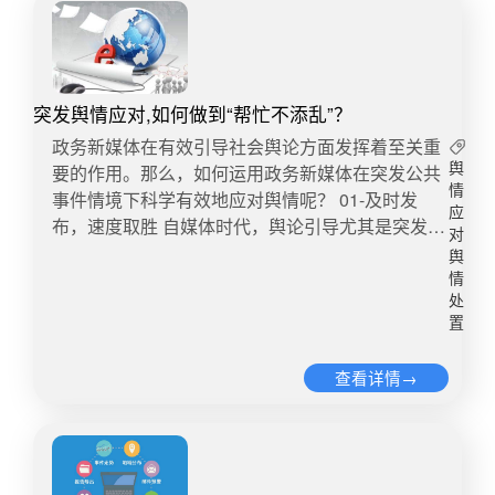
低俗只有一线之隔，因此在表达的时候需要慎之又
具体表现为：将监测的事件简化为独立的信息元，
对其采取强对冲举措，不但无法化解其强大的动
缩非理性的遐想空间是重中之重，主要做法有：一
慎，否则很容易踩踏边界。幽默可以自嘲、自黑，
欠缺分析舆情主客体之间的联系能力和预测能力。
能，反而会产生较大的反作用力，这种反作用力可
是依法依规处置，通过持续的正向信息剥离事件所
可以讽刺社会上的不良现象、恶俗的风气。但幽默
舆情节点单一片面，表明“刻舟求剑式”信息梳理已
能会改变舆情发展态势，甚至会波及舆情引导主
具有的时效性、重要性、趣味性等传播要素，引导
的底线应是善意、友好的，不能伤害他人，不能以
经弱化且无法适应大数据时代新的舆论环境。找准
体。切忌过度的封堵举措。爆发期的舆情已经积蓄
受众关注度逐步下降；二是合情合理规避处置过程
挖苦他人为乐，更不能把快乐建立在他人的痛苦
时间点，大数据的分析判断作用尤为重要。首先通
突发舆情应对,如何做到“帮忙不添乱”？
诸多能量，恰如爆发中的火山。此刻采取封堵举
情节化、悬疑化，通过口径库管理、逐级授权等举
上，不论背后的群体是大是小。低俗常常伴随着投
过信息源头、逻辑自洽、尊重常识、事实检验等方
措，不仅无法取得良好效果，反而会浪费大量的人
政务新媒体在有效引导社会舆论方面发挥着至关重
措削弱事件的戏剧性和围观热度；三是审慎考量该
机性质的，借以某些特殊的展示形式，来吸引关注
法，判断舆情信息是否属实。其次，结合舆情基本
力、物力和财力，甚至激起更多质疑。切忌形式化
要的作用。那么，如何运用政务新媒体在突发公共
舆
议题后期的新增变量，避免偶发因素推升舆情热
或互动，是不合时宜的“抖机灵”。 ——《北京商
传播情况，根据专业舆情监测系统呈现的传播态势
情
或情绪化的信息发布。爆发期的舆情格外关注客观
事件情境下科学有效地应对舆情呢？ 01-及时发
度；四是营造诚意解决问题的信息场景，避免个案
报》-全棉时代忘了本陶凤 一条歧视明显、漏洞百
动态监测，可以实时判断事件传播所处范围的敏感
应
事实。如果忽略舆论关切，发布一些形式化或情绪
布，速度取胜 自媒体时代，舆论引导尤其是突发事
在舆论场弥漫偏见与非理性。2、避免标签化：舆
对
出的广告，竟然通过了企业内部一道道审批程序，
性和严重度。再次，根据不同节点衍生的相关信
化的信息，可能会引发次生舆情。4衰退期：防范
件处置的关键，往往在于谁先第一时间发声。政府
论引导正视听所谓标签化，是指一种自发的认识归
舆
这说明广告背后，是企业规章制度、决策过程乃至
息，可以预判舆情传播中可能隐藏的演绎风险，以
新焦点产生进入衰退期的舆情随着热源因子的持续
信息发布时间的早晚直接影响着民众对政府处理事
情
类方式，将某一个事件或者某个人物自发地归为一
企业文化中性别平等意识的缺失，广告出街事后补
此对舆情信息的层级、类别以及烈度进行解剖。
释放，热度会慢慢消退并趋于稳定。但如果疏于防
件的态度和信心。更为严重的是，真相缺位造成的
处
类事件或一类人物，而不是将其视为一个独立的个
镬，只是其内部治理缺乏性别维度的一系列决策、
2、摊匀时间饼——重点突出关口前移当前舆论场
置
范，导致新的焦点议题再次产生，也会造成舆情热
“真空地带”可能被各种谣言填补。 例如，天津港
体。在舆情实践中，标签化因具体语境而带有主观
把关失误的结果而已。 假如企业有心反思，首先要
喧嚣一片，各类冗余、虚假、片面、无效信息占有
度反弹。切忌盲目乐观思维导致掉以轻心。衰退期
“8·12”特别重大火灾爆炸事故后，各种版本的图文
色彩，“贴标签”和“撕标签”经常演绎为舆论场互相攻
看看公司内部员工性别比是多少，招聘时有没有对
相当比例，形成巨大的负面噪声，给舆情甄别带来
查看详情→
的舆情具有一定的隐蔽性，就像冰山一角，冰上风
和视频消息在微博微信传得漫天飞，不实消息横
讦的舆论暴力，尤其是公众比较敏感的公平公正等
女性设置门槛，更重要的是，企业的关键岗位有没
较大难度。摊匀时间饼，主要指以事件为中心倒查
平浪静，冰下暗流涌动，充满不确定性和迷惑性，
行，恐慌情绪蔓延，但直到事故发生5小时后，@
问题。客观来看，网民源源不断地参与“刷标签”，
有女性的负责人，还有，这些关键岗位的女性有没
风险，其重点主要是两个方面：一是充分认识到互
容易让人掉以轻心、盲目乐观，放松风险防范。切
天津发布才发布了与此事相关的第一条微博。官方
虽然推动了事实真相的澄清和底层民意的彰显，诠
有影响决策的能力和表达真实意愿的环境……假如
联网舆情的话题发现、WEB舆情的热点发现、舆情
忌线上线下联动引发次生舆情。经历发展期、爆发
声音的姗姗来迟，不仅加剧了民众的不安全感，也
释出“围观也是一种力量”的现实逻辑，但也引发一
这些重要因素没有得到重新审视，就无以创造出适
观点挖掘等是舆情风险的重要推动因素，提前对重
期之后，线上舆情和线下舆情的双向沟通与相互关
令当地在舆情处置中陷于被动。做突发事件的“第一