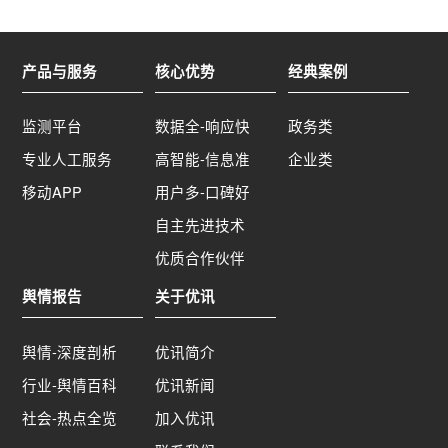
的，还有人说是两口子吵架开赌气开车，开得飞
快，为了躲避一个老年人，猛打方向盘冲上公交站
台的，甚至有人说是报复社会的；比如司机撞人后
产品与服务
核心优势
经典案例
是清醒的还是昏迷的，因为有人说司机停车后有用
水果刀捅向自己准备自杀，后被民警制止的，有人
监测平台
数据全-响应快
政务类
又说司机撞人后就昏迷了的。3.标题中的“事故”还是
专业人工服务
高智能-信息准
企业类
显得模棱两可，到底是意外事件还是责任事故？实
际操作中，一般不是太复杂的案件或事件，第二次
移动APP
用户多-口碑好
回应就应该讲下定性问题了，如果实在拿不准，可
自主先进技术
表述为“本次冲撞行为初步定性为XXX，相关情况
优质合作伙伴
请继续关注官方信息。”4.没有交待伤者情况，重大
群死群伤事件，官方通报要体现温度和人文关怀，
舆情报告
关于优讯
在做好隐私保密前提前，尽可能公布一些伤情、抢
救、治疗、恢复等情况，让网民不要过于担心。5.
舆情-深度剖析
优讯简介
没有交待涉事司机情况，第二次通报，应该简单说
一下涉事司机的基本情况，比如姓名、年龄、职
行业-舆情百科
优讯新闻
业，如果鉴定结果出来，还应公布是否涉嫌酒驾、
社会-热点全览
加入优讯
毒驾等。本次事件，仍然有许多未知的信息，希望