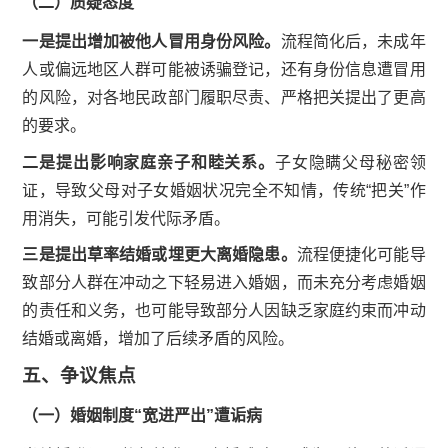
（二）质疑态度
一是提出增加被他人冒用身份风险。
流程简化后，未成年
人或偏远地区人群可能被诱骗登记，还有身份信息遭冒用
的风险，对各地民政部门履职尽责、严格把关提出了更高
的要求。
二是提出影响家庭亲子和睦关系。
子女隐瞒父母秘密领
证，导致父母对子女婚姻状况完全不知情，传统“把关”作
用消失，可能引发代际矛盾。
三是提出草率结婚或埋更大离婚隐患。
流程便捷化可能导
致部分人群在冲动之下轻易进入婚姻，而未充分考虑婚姻
的责任和义务，也可能导致部分人因缺乏家庭约束而冲动
结婚或离婚，增加了后续矛盾的风险。
五、争议焦点
（一）婚姻制度“宽进严出”遭诟病