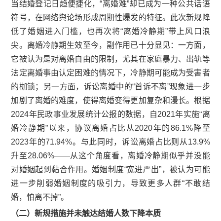
当结婚登记日趋便捷化，“离婚难”却已成为一种公共话语
符号，在网络舆论场形成周期性爆发的特征。此次新规降
低了婚姻进入门槛，也再次将“离婚冷静期”带上风口浪
尖。离婚冷静期生效至今，副作用已十分显见：一方面，
它被认为是对离婚自由的限制，尤其在家庭暴力、出轨等
法定离婚事由认定困难的情况下，冷静期可能成为受害者
的枷锁；另一方面，诉讼离婚中的“首诉不离”现象进一步
加剧了离婚的难度，使得离婚变得更加复杂和漫长。根据
2024年民政事业发展统计公报的数据，自2021年实施“离
婚冷静期”以来，协议离婚占比从2020年的86.1%降至
2023年的71.94%。与此同时，诉讼离婚占比则从13.9%
升至28.06%——从这个角度看，离婚冷静期似乎并没能
对婚姻起到黏合作用。婚姻制度“宽进严出”，被认为可能
进一步削弱婚姻制度的吸引力，导致更多人群“不敢结
婚，怕离不掉”。
（二）新规措施并未触达结婚人数下降本质