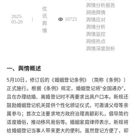
舆情分析报告
优
网络舆情
讯
2025-
|
10723
舆情应对
05-20
舆
舆情分析
情
舆情监控
网络热点
舆情深度剖析
一、舆情概述
5月10日，修订后的《婚姻登记条例》（简称《条例》）
正式施行。根据《条例》规定，婚姻登记将“全国通办”，
且在办理结婚、离婚登记时不再要求出具户口本。新规还
鼓励婚姻登记机关提供个性化颁证仪式，可邀请父母等亲
属参与；首次立法要求地方政府治理高额彩礼，倡导简约
适度婚俗，推动移风易俗等。婚姻家庭律师表示，新规将
给婚姻登记当事人带来更大的便利。虽然登记方便了，却