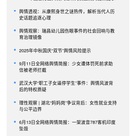
舆情透视：从康熙身世之谜热传，解析当代人历
史话题追逐心理
舆情观察：瑞昌幼儿园伤眼事件的社会回响与教
育治理镜像
2025年中秋国庆“双节”舆情风险提示
9月11日全网络舆情简报：少女遭体罚死前求助
信被老师拦截
武汉大学“职工子女逼停学生”事件：舆情风波背
后的特权质疑
理性观察 | 湖北“妈妈岗”争议背后：女性就业支持
与公平边界
6月13日全网络舆情简报：一架波音787客机印度
坠毁