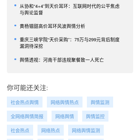
从协和“4+4”到天价耳环：互联网时代的公平焦虑
与舆论监督
黄杨钿甜高价耳环风波舆情分析
重庆三峡学院“天价采购”：75万与299元背后制度
漏洞待深挖
舆情透视：河南干部违规聚餐致一人死亡
你可能还关注:
社会热点舆情
网络舆情热点
舆情监测
全网络舆情简报
网络舆情
舆情监控
社会热点
网络热点
网络舆情监测