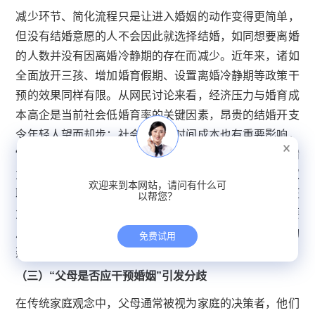
减少环节、简化流程只是让进入婚姻的动作变得更简单，
但没有结婚意愿的人不会因此就选择结婚，如同想要离婚
的人数并没有因离婚冷静期的存在而减少。近年来，诸如
全面放开三孩、增加婚育假期、设置离婚冷静期等政策干
预的效果同样有限。从网民讨论来看，经济压力与婚育成
本高企是当前社会低婚育率的关键因素，昂贵的结婚开支
令年轻人望而却步；社会竞争与时间成本也有重要影响，
“996”工作制和高强度职场竞争挤压了年轻人的时间和精
力，许多人疲于应对生存压力，无暇顾及婚育，尤其是双
欢迎来到本网站，请问有什么可
职工家庭面临沉重的育儿负担。新规措施并未触及经济压
以帮您？
力等深层次问题，要有效应对结婚人数下降的挑战，需要
从经济支持、观念引导、社会文化包容等多方面入手，构
免费试用
建系统性的解决方案。
（三）“父母是否应干预婚姻”引发分歧
在传统家庭观念中，父母通常被视为家庭的决策者，他们