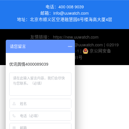
电话：
400 008 9039
邮箱：
info@uuwatch.com
地址：
北京市顺义区空港融慧园6号楼海高大厦4层
友情链接：
https://new.uuwatch.com
电话：010-82895510 | 邮箱：help@uuwatch.com | ©2019
请您留言
UUWatch-
京ICP备10045116号-1
|
京公网安备
11010802026281号
优讯舆情4000089039