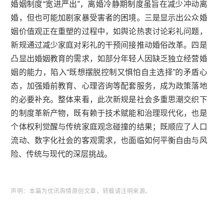
婚姻制度“宽进严出”，离婚冷静期制度虽旨在减少冲动离
婚，但也可能加剧家暴受害者的困境。三是显示出公众婚
姻价值观正在重塑的过程中，如舆论热衷讨论彩礼问题，
新规通过减少家庭对彩礼的干预间接推动婚俗改革。四是
凸显出婚姻教育的需求，如部分年轻人因缺乏独立经营婚
姻的能力，陷入“既想摆脱控制又惧怕自主选择”的矛盾心
态，加强婚前教育、心理咨询等配套服务，成为政策落地
的必要补充。整体来看，此次新规是社会多重思潮交织下
的制度革新产物，既有赖于技术赋能和治理现代化，也是
个体权利觉醒与传统家庭观念碰撞的结果；既顺应了人口
流动、数字化社会的客观需求，也面临如何平衡自由与风
险、传统与现代的深层挑战。
声明：本篇为优讯舆情原创文章，转载请注明来源
。