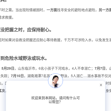
不时之需。当出现险情被困时，
一方面
找寻安全的避险地点避险，
另一方
请求救援。
救没把握之时，应保持耐心。
这时如果对自救没把握还应耐心等待救援，千万不可涉险入水，以免发生
子到危险水域野泳或玩水。
，
5月29日
，山东临沂市，6名小孩子下河戏水，4人不幸溺亡；
7月7日
，
人失踪；
7月10日
，湖南湘潭7名孩子外出野泳，5人溺亡....溺水事故不仅
失。因此，加强暑期安全教育刻不容缓。
家长应履行好监护人的职责
，时
其次
，对孩子加强安全教育，传授安全常识和自救技巧，让其保护好自身
欢迎来到本网站，请问有什么可
以帮您？