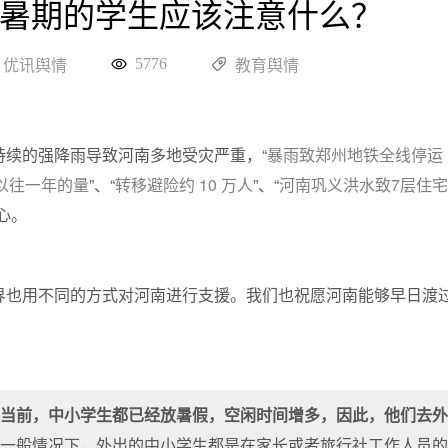
暑期的学生应该注意什么？
5776
优讯舆情
教育舆情
持续的强降雨导致河南多地受灾严重，“
暴雨致郑州地铁全线停运 
以往一年的量
”、“
转移避险约 10 万人
”、“
河南巩义洪水致7层住
心。
界也用不同的方式对河南进行支援。我们也祝愿河南能够早日渡
。
当前，中小学生都已经放暑假，空闲时间增多，因此，他们去
。一般情况下，外出的中小学生都是在家长或者旅行社工作人员