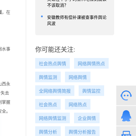
不该取消？
面
，在
安徽教师有偿补课被查事件舆论
风波
溺水事
你可能还关注:
社会热点舆情
网络舆情热点
舆情监测
网络舆情
山西永
全网络舆情简报
舆情监控
对失去
刻掌握
社会热点
网络热点
安全。
网络舆情监测
企业舆情
舆情分析
舆情分析报告