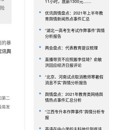
11小时，底薪1300元……
现险
优讯舆情盘点：2021年上半年教
育舆情新闻热点事件汇总
“湖北一高考生考试作弊事件”舆情
分析报告
南的暴
两会盘点：代表教育提议梳理
优讯舆
直播带货不应照搬李佳琦？俞敏
洪回应经济日报评论
“北京、河南试点取消教师寒暑假
消息不实”舆情分析报告
舆情盘点：2021年教育类网络舆
如第二
情热点事件汇总分析
极易发
“江西专升本作弊事件”舆情分析专
报
英语在中小学的主科地位到底该