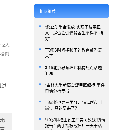
相似推荐
“终止助学金发放”实现了结果正
义，是否会倒逼贫困生不得不“扮
穷”
12人
下班没时间接孩子？教育部答复
宅楼倒
来了
3.15北京教育培训机构热点话题
汇总
“吉林大学新宿舍疑甲醛超标”事件
过洪
舆情分析专报
当家长也要考学分，“父母持证上
岗”，真的要来了？
“19岁职校生到工厂实习致残”舆情
外地
报告：两手指被截掉！一天干活
的带