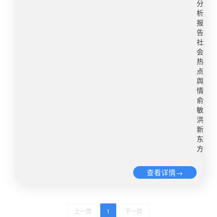
洪回应了直播带货这一颇有争议的行为。在直播间
分
称注意到了《新东方不应照搬李佳琦》文章和网友
析
评论。还表示，新东方如果直播带货，会向李佳琦
报
告
或者薇娅取经。对于新东方跨界到原本并不熟悉的
社
农货直播领域，给了一个非常善意的提示。最后，
会
还表示将不负期望，努力前行。舆情传播 据优讯全
热
媒体舆情监测系统对该热点话题监测发现，“俞敏洪
点
将直播带货农产品”舆情走势呈现“山峰状”。自7日
舆
情
晚宣布退组1500个教学点，课桌椅捐赠到偏远农村
俞
地区，将直播带货农产品，经过两日积累发酵，“俞
敏
敏洪将带百名老师直播带货卖农产品”话题曾冲上热
洪
搜，并于9日到达舆论顶峰。之后舆情有所回落。
新
但11月13日，经济日报就此事刊发评论文章《新东
东
方
方不应照搬李佳琦》再次引发热议，并在微博形成
#俞敏洪回应经济日报文章#（（截止11月15日
查看详情→
16:00，下同）阅读3510.7万 讨论1215）、#经济
日报评新东方农货直播#（阅读2779.5万 讨论
3718）、#经济日报称新东方不应照搬李佳琦#（阅
读863.3万 讨论3879）等多个热点话题。优讯全媒
上一页
1
下一页