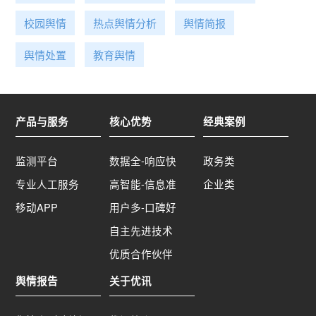
是极端化见解。@华闻精选：经济日报批评新东方
从一个挣快钱行业转到另一个赚快钱行业，俞洪敏
校园舆情
热点舆情分析
舆情简报
回应哪个行业都不容易，感谢关心。这种互动挺好
舆情处置
教育舆情
的，媒体当然可以质疑，企业当然正面回应。只有
辩，才可以明。就怕媒体不质疑，只闷声发大财，
就怕企业不回应，要么一意孤行。@鬼才三通：新
东方真不容易！政策一刀切，生意直接没得做。做
产品与服务
核心优势
经典案例
研学哪有那么容易？生存都活不下去，这才另辟蹊
径。这位记者对局势没有考虑全。@断肠人在湖
南：对新东方这种能妥善解决家长培训费及职工薪
监测平台
数据全-响应快
政务类
资的培训机构，人家在想办法自谋生路，请多些善
专业人工服务
高智能-信息准
企业类
意，多些鼓励。 @风沙风暴：捐课桌 十分好评。
移动APP
用户多-口碑好
@云兮归何处：卖农产品挺好的，希望多挖掘些落
后地区的农产品，很有意义。@咪兔蕾：老俞是文
自主先进技术
化人，回复周到且心态积极。利用好你的巨大粉丝
优质合作伙伴
群，加油老俞！ @tcyccujvkv：有多少人看了那篇
文章，为什么我感觉被带了波节奏呢。那篇文章并
舆情报告
关于优讯
没有说不让他卖，只是说不是照搬李佳琦的模式，
而是要结合自己的优势，走的更好。相反我感觉这