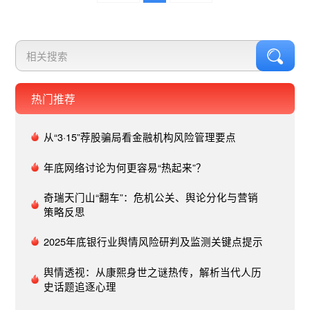
体舆情监测平台-舆情热度走势图 据优讯全媒体舆
情监测系统对该热点话题监测发现，新浪微博是“俞
敏洪将直播带货农产品”舆情传播的主阵地，共
6860条，占比55.31%；网络位居其次，共2712
条，占比21.87%；客户端、广播、视频等共2830
条，占比22.82%。优讯全媒体舆情监测平台-媒体
热门推荐
分布图 据优讯全媒体舆情监测系统中的词云分布图
发现，与该事件相关的热词主要为“新东方”“俞敏洪”
从“3·15”荐股骗局看金融机构风险管理要点
“经济日报”“直播”“带货”“农产品”“文章”等，且该热词
与舆情关键词较为一致。优讯全媒体舆情监测平台-
年底网络讨论为何更容易“热起来”？
关键词云舆论反馈媒体方面自俞敏洪宣布将直播带
货农产品之日起，便引发各方媒体报道评论，其
奇瑞天门山“翻车”：危机公关、舆论分化与营销
中，《经济日报》发布的评论文章存在诸多争议，
策略反思
引发热议。11月13日，《经济日报》以“新东方不
应照搬李佳琦”为题评论称：好家伙，新东方要学李
2025年底银行业舆情风险研判及监测关键点提示
佳琦了！作为校外教育培训行业的龙头企业之一，
舆情透视：从康熙身世之谜热传，解析当代人历
新东方转型具有风向标意义。如果只是从一个挣快
史话题追逐心理
钱的行业跳到另一个挣快钱的行业，恐怕不是最佳
示范。据说俞敏洪本人一直梦想像斯坦福一样建一