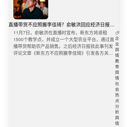
直播带货不应照搬李佳琦？俞敏洪回应经济日报评
论
11月7日，俞敏洪在直播时宣布，新东方将退租
1500个教学点，并成立一个大型农业平台，通过直
企
业
播带货帮助农产品销售。之后经济日报就此事刊发
舆
评论文章《新东方不应照搬李佳琦》引发各方关注
情
和热议。事件梳理11月7日晚9时俞敏洪在直播时表
教
示，新东方将停止义务教育阶段校外培训的K-9服
育
务，捐赠近8万套崭新的课桌椅到偏远农村地区。
舆
情
还表示，新东方未来计划成立一个大型的农业平
社
台，他将和几百位老师通过直播带货，帮助农产品
会
销售，支持乡村振兴事业。11月11日俞敏洪在直播
热
中表示，新东方不会关停，只是关闭了义务教育阶
点
段的培训业务，新东方起家的国际业务和大学业务
分
析
都还在持续发展中。11月13日经济日报刊发评论
舆
《新东方不应照搬李佳琦》一文。11月14日晚俞敏
情