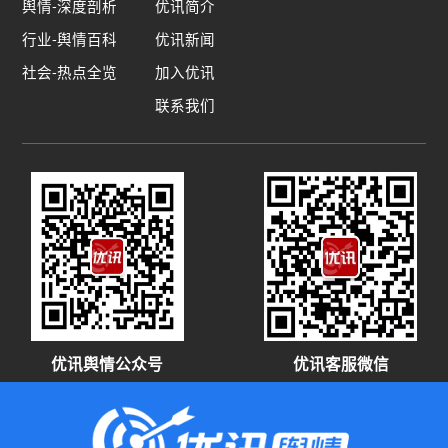
舆情-深度剖析
优讯简介
篇文章为新东方有很大的期待，而且希望它成为“职
行业-舆情百科
优讯新闻
业新农人的摇篮”。 @数码小哥哥：我觉得俞敏洪
的回应没毛病，作为企业首先得想办法存活下去。
社会-热点全览
加入优讯
做直播带货也没啥的，李佳琦能做为啥俞敏洪就不
联系我们
能做？我觉得这样要求有点不妥，更像是站在道德
的制高点的说教。而且俞敏洪说的带货是带农产
品，如果能真能把这个做好我觉得也挺好的，至少
可以帮助农民增加收入。我觉得这种文章存粹是有
点博眼球，有些功夫还不如多发一些农产品滞销的
报道，实际的帮帮农民。@夏草季节：政策之下自
谋活路也要管，管的真宽。记者先检讨一下自己的
文章有没有价值在说别人的谋生之道吧！
@sunforjune：这心让某报这名记者操的。或许出
发点是好的，但落脚点真的有点过了。多少有点指
手画脚之嫌疑，有点道德绑架之嫌疑，有点高高在
优讯舆情公众号
优讯客服微信
上之嫌疑，有点闭门造车之嫌疑。试问，如果我有
一天提醒贵报，应该如何如何，无论善意还是其
他，我都感觉自己在指导别人的人生。市场的东西