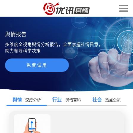
舆情报告
多维度全视角舆情分析报告，全面掌握社情民意，
助力领导科学决策
免费试用
舆情
行业
社会
深度分析
舆情百科
热点全览