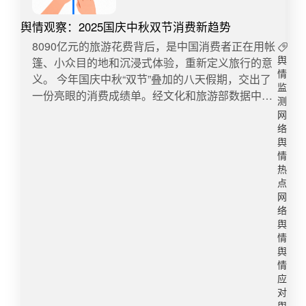
舆情观察：2025国庆中秋双节消费新趋势
​​8090亿元的旅游花费背后，是中国消费者正在用帐
篷、小众目的地和沉浸式体验，重新定义旅行的意
舆
情
义。 今年国庆中秋“双节”叠加的八天假期，交出了
监
一份亮眼的消费成绩单。经文化和旅游部数据中心
测
测算，假日期间全国国内出游8.88亿人次，国内出
网
游总花费达8090.06亿元。与往年相比，今年的消
络
费市场呈现出规模与韧性并存、热情与理性共舞的
舆
情
特点。在出行人数刷新历史同期峰值的同时，消费
热
“成色”却引发关注——商务部监测显示，假期全国
点
重点零售和餐饮企业销售额同比增速仅为2.7%，低
网
于“五一”假期。这看似矛盾的数据背后，实则预示
络
着中国消费市场正在经历一场深刻的结构性变革。
舆
情
01 消费理性化：从“奢华体验”到“意义投资”与往年
舆
相比，2025年国庆中秋假期最显著的变化是消费者
情
对“价值”的重新定义：人们开始拒绝为过度服务付
应
费，转而为场景与体验买单。具体来说，情绪价值
对