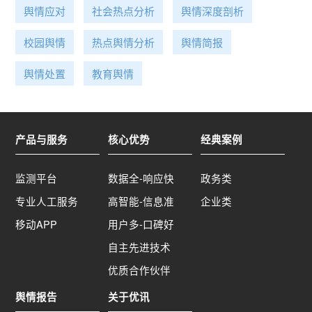
而非“性别分工”有观点认为，与其通过设立“妈妈岗”
签，知乎进行深度分析，抖音通过可视化内容扩
舆情应对
社会热点分析
舆情深度剖析
来解决育儿女性的就业问题，不如从更深层次推动
散，形成跨平台传播链条，推动事件从圈层讨论走
制度性改革，建立更加全面、普惠的育儿支持体
向全民热议。​（三）从网民关注到当事人回应再到
校园舆情
热点舆情分析
舆情简报
系。也有网民指出，应加快推进托育服务体系建
官方介入​两起事件的初始舆情发生后，涉事人员或
设，普及普惠性幼儿照护资源，减轻家庭育儿负
机构的矛盾回应均未能使网民信服，从而激发网民
舆情处置
教育舆情
担，从根本上释放女性劳动力。同时，应推动企业
不断追问，进一步推动事件发酵，最终官方介入，
落实育儿友好政策，如弹性工作制、父母共享育儿
形成“爆料→初步回应→质疑→调查”的舆情互动过
假、育儿期岗位保障等，避免将育儿责任“性别
程。总结认为，这一过程揭示了互联网时代舆情发
产品与服务
核心优势
经典案例
化”。只有当照顾子女成为全社会共同承担的责任，
酵的典型路径：个体行为触发公众敏感点→多平台
女性才能在职场中不因生育而受到结构性障碍，实
协同挖掘线索→矛盾点升级为社会议题→官方介
现就业与家庭自由选择，而非在“妈妈岗”和“职场退
入。​四、监督手段​（一）深挖信息举证​在协和“4+4”
监测平台
数据全-响应快
政务类
出”之间被动二选一​（五）提醒警惕“妈妈岗”概念被
事件中，网民一是深挖董袭莹的学历背景，质疑其
专业人工服务
高智能-信息准
企业类
资本利用，沦为廉价女性劳动力的包装部分评论指
规培时间缩短至1年违反常规医学教育规律；二是
移动APP
出，虽然“妈妈岗”表面上体现对女性关怀和灵活就
用户多-口碑好
利用知网、万方等论文数据库，发现董袭莹的博士
业支持，但也需要警惕这一概念在实践中被资本利
论文存在抄袭行为；三是对比《手术质量安全提升
自主先进技术
用、异化的风险。有声音批评，一些企业以“妈妈
行动方案（2023-2025年）》，指出肖飞术中离场
优质合作伙伴
岗”之名行低成本用工之实，通过塑造温情叙事吸引
40分钟违反“手术医师全程在场”的规定。​在天价耳
女性进入低薪、无保障、替代性强的岗位，实质上
环事件中，网民一是通过天眼查、企查查等工具，
舆情报告
关于优讯
是对女性劳动价值的压低与剥削。一些岗位甚至缺
发现黄杨钿甜父亲杨某在雅安公务员任职期间以亲