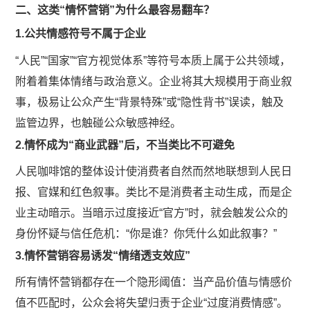
二、这类“情怀营销”为什么最容易翻车？
1.公共情感符号不属于企业
“人民”“国家”“官方视觉体系”等符号本质上属于公共领域，
附着着集体情绪与政治意义。企业将其大规模用于商业叙
事，极易让公众产生“背景特殊”或“隐性背书”误读，触及
监管边界，也触碰公众敏感神经。
2.情怀成为“商业武器”后，不当类比不可避免
人民咖啡馆的整体设计使消费者自然而然地联想到人民日
报、官媒和红色叙事。类比不是消费者主动生成，而是企
业主动暗示。当暗示过度接近“官方”时，就会触发公众的
身份怀疑与信任危机：“你是谁？你凭什么如此叙事？”
3.情怀营销容易诱发“情绪透支效应”
所有情怀营销都存在一个隐形阈值：当产品价值与情感价
值不匹配时，公众会将失望归责于企业“过度消费情感”。