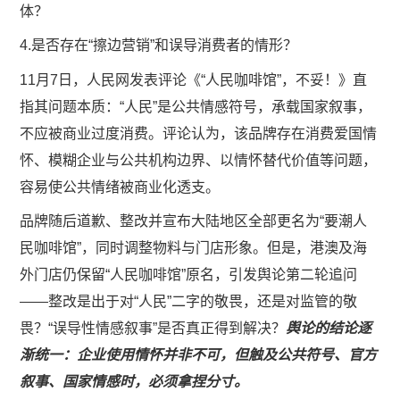
体？
4.是否存在“擦边营销”和误导消费者的情形？
11月7日，人民网发表评论《“人民咖啡馆”，不妥！》直
指其问题本质：“人民”是公共情感符号，承载国家叙事，
不应被商业过度消费。评论认为，该品牌存在消费爱国情
怀、模糊企业与公共机构边界、以情怀替代价值等问题，
容易使公共情绪被商业化透支。
品牌随后道歉、整改并宣布大陆地区全部更名为“要潮人
民咖啡馆”，同时调整物料与门店形象。但是，港澳及海
外门店仍保留“人民咖啡馆”原名，引发舆论第二轮追问
——整改是出于对“人民”二字的敬畏，还是对监管的敬
畏？“误导性情感叙事”是否真正得到解决？
舆论的结论逐
渐统一：企业使用情怀并非不可，但触及公共符号、官方
叙事、国家情感时，必须拿捏分寸。