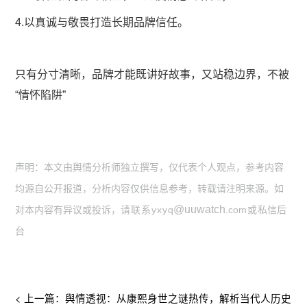
4.以真诚与敬畏打造长期品牌信任。
只有分寸清晰，品牌才能既讲好故事，又站稳边界，不被
“情怀陷阱”
声明：本文由舆情分析师独立撰写，仅代表个人观点，参考内容
均源自公开报道，分析内容仅供信息参考，转载请注明来源。如
@uuwatch
对本内容有异议或投诉，
请联系yxy
q
.co
m或
私信后
台
< 上一篇：舆情透视：从康熙身世之谜热传，解析当代人历史