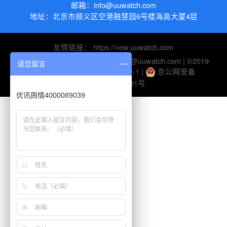
邮箱：
info@uuwatch.com
地址：
北京市顺义区空港融慧园6号楼海高大厦4层
友情链接：
https://new.uuwatch.com
电话：010-82895510 | 邮箱：help@uuwatch.com | ©2019
请您留言
UUWatch-
京ICP备10045116号-1
|
京公网安备
11010802026281号
优讯舆情4000089039