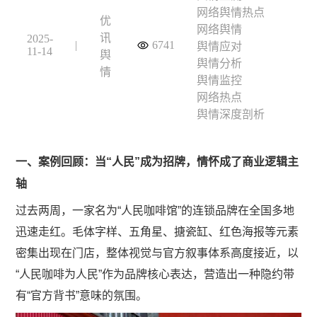
网络舆情热点
优
网络舆情
讯
2025-
|
6741
舆情应对
11-14
舆
舆情分析
情
舆情监控
网络热点
舆情深度剖析
一、案例回顾：当“人民”成为招牌，情怀成了商业逻辑主
轴
过去两周，一家名为“人民咖啡馆”的连锁品牌在全国多地
迅速走红。毛体字样、五角星、搪瓷缸、红色海报等元素
密集出现在门店，整体视觉与官方叙事体系高度接近，以
“人民咖啡为人民”作为品牌核心表达，营造出一种隐约带
有“官方背书”意味的氛围。