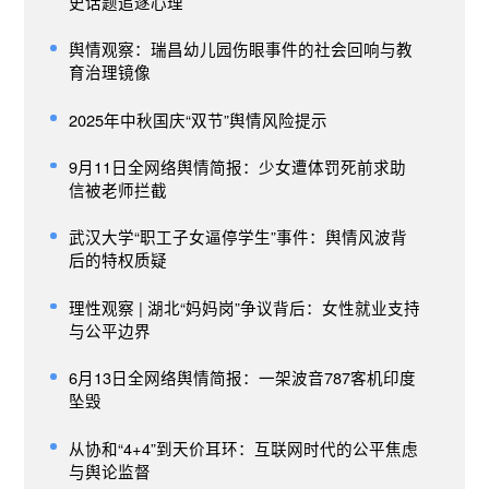
史话题追逐心理
舆情观察：瑞昌幼儿园伤眼事件的社会回响与教
育治理镜像
2025年中秋国庆“双节”舆情风险提示
9月11日全网络舆情简报：少女遭体罚死前求助
信被老师拦截
武汉大学“职工子女逼停学生”事件：舆情风波背
后的特权质疑
理性观察 | 湖北“妈妈岗”争议背后：女性就业支持
与公平边界
6月13日全网络舆情简报：一架波音787客机印度
坠毁
从协和“4+4”到天价耳环：互联网时代的公平焦虑
与舆论监督