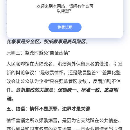
3.外界会不会因为视觉表达而产生不当的“类比认知”？
欢迎来到本网站，请问有什么可
以帮您？
原则二：给情怀降维，把情感从“权威”变为“文化”
企业可以表达文化、非遗、工艺、美学，也可以讲情绪、
免费试用
生活方式，但尽量避免触碰具有政治含义的符号区间。
文
化叙事是安全区，权威叙事是高风险区。
原则三：整改时避免“自证虚情”
人民咖啡馆在大陆改名、港澳海外保留原名的做法，引发
新的舆论争议：“是敬畏情怀，还是敬畏监管？”差异化整
改会让公众认为企业“只在强监管区收敛”，反而加剧不信
任。
危机整改的关键是：逻辑统一、标准一致、态度明
确。
五、结语：情怀不是原罪，边界才是关键
情怀营销之所以频繁爆雷，是因为它天然踩在公共情感、
商业利益和国家叙事的交叉地带。一旦企业把情怀当成流