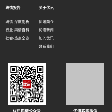
放心。所以不难看出来，问题出在管理体系和幼儿
舆情报告
关于优讯
园老师的素质上。因此，幼儿园并不单单只是道歉
这么简单，还要把内部监管措施落实到位，相关部
门也要加大监管力度，同时，继续强化教师行为规
舆情-深度剖析
优讯简介
范和师风师德建设，对家长、孩子以及自己都要负
行业-舆情百科
优讯新闻
起相关责任。点击查看该事件舆情简报全文：一幼
社会-热点全览
加入优讯
师晒男童闻脚照，红黄蓝又上热搜！07滴滴司机因
未帮乘客拿行李被取消订单事件舆情概述4月13
联系我们
日，深圳一网约车司机因没帮乘客拿行李被取消订
单，称自己驱车40公里接乘客，还等了半小时。15
日，滴滴出行回应，乘客迟到后取消订单立即支付
给司机21元赔偿，平台也将为张师傅发放相关补
贴。此外，平台收到乘客对司机的举报，后续将对
其进行相应的宣教和处罚。之后，“滴滴回应司机不
帮拿行李订单被取消”这一话题登上微博热搜，引发
网友热议。舆情简析近年来，滴滴司机和乘客发生
冲突事件不断出现，例如“因行李脏两人发生冲突
大学生称被滴滴司机打至眼眶骨折”、“男子因订单
问题与滴滴司机发生口角被司机撞击致死”、“滴滴
优讯舆情公众号
优讯客服微信