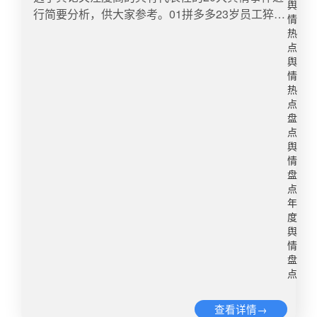
舆
行简要分析，供大家参考。01拼多多23岁员工猝死
情
舆情概述1月初，“拼多多 23 岁员工深夜 1 点半下
热
班途中猝死”的消息在网络上持续发酵。舆情简析网
点
友对该事件的关注，一方面是对年轻生命逝去的惋
舆
情
惜，另一方面是对互联网公司加班文化的抵触。而
热
在近来资本压榨话题分外敏感的大环境下，拼多多
点
对自家知乎号发布资本家冷血言论引发了后续的舆
盘
论震荡。再看拼多多的两次回应，多处漏洞无异于
点
引火烧身，让舆情愈演愈烈。第一次回应，网传截
舆
情
图的 “拼多多回应”系谣言，迅速被知乎打脸，第二
盘
次回应，则将信息发布人“推”给第三方运营人员，
点
被网友戏称果然“流水的危机公关，铁打的临时
年
工”。点击查看该事件舆情简报全文：拼多多23岁员
度
工猝死舆情简报：“用命换钱”引热议02婴儿霜“大头
舆
情
娃娃”事件舆情概述1月7日，有微博博主曝光了一起
盘
疑似“大头娃娃”事件，有家长从市面上购买“嗳婴树”
点
品牌的“益芙灵多效特护抑菌霜”，给5个月大的孩子
使用后出现“大头娃娃”现象：发育迟缓、多毛、脸
查看详情→