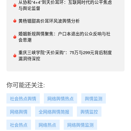
从协和“4+4”到天价耳环：互联网时代的公平焦虑
点击查看该事件舆情简报全文：李宁回应天价鞋事
与舆论监督
件舆情专报05“三亚海胆”事件舆情概述4月10日，有
游客反映三亚某餐厅售卖的海胆蒸蛋没有海胆、龙
黄杨钿甜高价耳环风波舆情分析
虾被调包及价格过高等问题，引发热议。消费者当
事人张先生称，自己提出公布商家的监控视频和录
婚姻新规舆情聚焦：户口本退出的公众反响与社
会思潮
音的要求，曝光这件事是为了维护自己的正当权
益。涉事餐厅负责人则表示张先生曾提出“打对折”
重庆三峡学院“天价采购”：75万与299元背后制度
等无理要求，还声称要把店搞垮，因此有95%的可
漏洞待深挖
能会对他进行起诉。此事件持续发酵，登上微博热
搜。舆情简析“三亚海胆蒸蛋”事件在网上引起了大
量关注，讨论声沸沸扬扬。游客、官方、餐厅都发
表了自己的说法，三方各执一词。不少网友纷纷来
你可能还关注:
评论，大多是对商家态度的不满。4月13日，该事
件似乎出现反转，涉事餐厅回应称曾经被威胁，将
社会热点舆情
网络舆情热点
舆情监测
起诉消费者。从而也推动网友对本事件高度关注，
渴望真相，也关注官方的回应及态度。涉及旅游消
网络舆情
全网络舆情简报
舆情监控
费的负面舆情，对以旅游为生的海南来说，影响不
小。此前，青岛高价海鲜、雪乡15元一根烤肠都曾
社会热点
网络热点
网络舆情监测