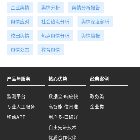
引发热议，直接影响到游客的体验，关系到景区的
口碑。对于此次事件，更应该理性看待，等待进一
企业舆情
舆情分析
舆情分析报告
步调查结果。点击查看该事件舆情简报全文：“三亚
舆情应对
社会热点分析
舆情深度剖析
海胆”事件舆情简报：涉事店家称将起诉消费者，事
件再度反转？06红黄蓝一幼师晒男童闻脚照事件舆
校园舆情
热点舆情分析
舆情简报
情概述4月12日，有微博网友爆料称，一男子在朋
友圈发布了三张男童闻成人脚掌的照片，引发网民
舆情处置
教育舆情
关注。经了解，该男子是江西瑞金红黄蓝幼儿园的
一名幼师。目前，该教师已停职接受调查。对此，
当事男孩的母亲红黄蓝受害幼儿家属也进行了回
应。但舆论争议仍然存在。舆情简析众所周知，红
产品与服务
核心优势
经典案例
黄蓝幼儿园出事已经不是第一次了。2017年，老师
虐待学生引发众怒。2019年，被曝出外教猥亵女
监测平台
数据全-响应快
政务类
童。如今，又有男童闻臭脚事件，多次负面风波不
禁令人担忧。这样的恶性事件是否一直在发生？如
专业人工服务
高智能-信息准
企业类
果园方未能及时发现并制止惩处，是不是会产生更
移动APP
用户多-口碑好
严重的后果。幼儿园是孩子学习成长的地方，如果
自主先进技术
幼师师德有问题，而且问题暴露比较缓慢隐蔽，那
孩子将成为被欺凌侮辱的对象，家长更是难以真正
优质合作伙伴