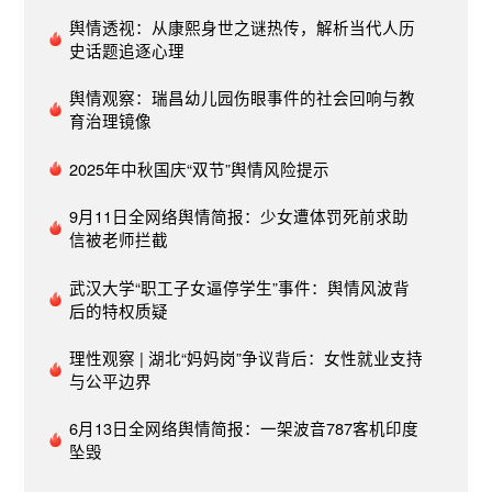
并非企业没有危机公关常识，其关键在于企业并未
舆情透视：从康熙身世之谜热传，解析当代人历
真正尊重用户，是企业价值观出了问题。只有真正
史话题追逐心理
尊重每一个群体，积极倡导传播积极的价值观，才
能赢得广大消费者的认同，最终行稳致远。点击查
舆情观察：瑞昌幼儿园伤眼事件的社会回响与教
看该事件舆情简报全文：全棉时代就争议广告多次
育治理镜像
道歉舆情简报：始于广告，道歉三次，终于……广
2025年中秋国庆“双节”舆情风险提示
告？04李宁回应天价鞋事件舆情概述4月中旬，李
宁韦德之道4全明星银白款在得物App上的售价已高
9月11日全网络舆情简报：少女遭体罚死前求助
达48889元，而其参考售价为1499元，涨幅达31
信被老师拦截
倍。此事引发广泛关注，一时间，李宁“天价鞋”、
炒鞋团等话题成为热点，其中更有人将矛头指向品
武汉大学“职工子女逼停学生”事件：舆情风波背
牌商。4月15日，李宁就“天价鞋”事件作出回应，并
后的特权质疑
迅速登上热搜，引发舆论关注。舆情简析从三月下
旬开始，随着“新疆棉事件”、签约肖战为代言人、
理性观察 | 湖北“妈妈岗”争议背后：女性就业支持
中国李宁21秋冬新品发布等多个话题被热议，李宁
与公平边界
也多次登上热搜。“天价鞋”事件把李宁拉下神坛，
6月13日全网络舆情简报：一架波音787客机印度
短短时间，就从新疆棉花的“国货之光”、河南走秀
坠毁
的出圈代表，演变到离谱炒作、官方点名批评的地
步，而“天价鞋”背后的炒鞋利益链再次引发关注。