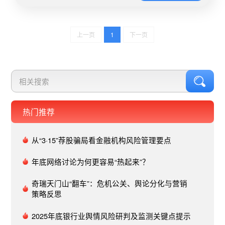
肿大等。舆情简析此次涉事产品并非“消”字号母婴
市场首次曝出问题。“消”字号所谓治疗湿疹的软膏
和霜，享受着“低门槛”监管，却违规添加激素，成
上一页
1
下一页
为违规添加激素的重灾区。如含强效激素，在不知
情的情况下长期大面积使用会引起皮肤甚至全身不
良反应。针对该事件折射的“消”字号母婴市场种种
乱象，当前除需尽快查清真相外，也需要针对性的
做好监管和提高市场准入门槛，以确保相关产品的
安全性。点击查看该事件舆情简报全文：婴儿霜“大
头娃娃”事件舆情简报：“消”字号多少隐患待消03全
热门推荐
棉时代就争议广告事件舆情概述1月7日，全棉时代
的一则视频营销广告被网友指责“侮辱女性”，并迅
从“3·15”荐股骗局看金融机构风险管理要点
速登上微博热搜。此后，全棉时代曾两度在官方微
博发文道歉，但由于其在最近一封致歉信中大篇幅
年底网络讨论为何更容易“热起来”？
介绍企业创立初衷、专利技术、公益活动等内容，
被网友质疑没有诚意，道歉信都在“打广告”。舆情
奇瑞天门山“翻车”：危机公关、舆论分化与营销
策略反思
简析全棉时代因广告内容不尊重女性被质疑，而一
连串的道歉又被指抖机灵“加广告”，多次登上新浪
2025年底银行业舆情风险研判及监测关键点提示
热搜。全棉时代多次道歉均未取得网友谅解，或许