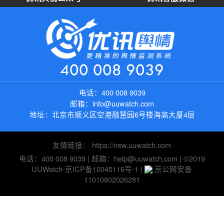
司机和乘客发生争执 司机挥拳打乘客”等。这样类
似的事件还有不少，也得到了社会各界的广泛关
注。要想改善这种状况，其实是需要平台、司机和
乘客三方之间的努力，平台应该不断提升规则的公
平合理性，完善内部机制，司乘之间多一些理解和
400 008 9039
包容，乘客需要帮助，当这个帮忙不在自己的工作
范围内时，司机也是需要去帮助的。而乘客也可以
电话：
400 008 9039
通过提前告知的方法去寻求合情合理的帮助。点击
邮箱：
info@uuwatch.com
查看该事件舆情简报全文：“滴滴司机因未帮乘客拿
地址：
北京市顺义区空港融慧园6号楼海高大厦4层
行李被取消订单”舆情简报：未帮拿行李被投诉该不
该被处罚？08特斯拉女车主再上车顶维权事件舆情
概述自4月19日特斯拉女车主上海车展维权事件发
友情链接：
https://new.uuwatch.com
生以后，舆情持续发酵，目前，特斯拉官方已经公
电话：400 008 9039
| 邮箱：help@uuwatch.com | ©2019
布了行车数据，但是当事人一方却并不认同，事件
UUWatch-
京ICP备10045116号-1
|
京公网安备
的发展似乎进入了关键时期。舆情简析在强大的网
11010802026281
络舆论压力之下，特斯拉终于低下了“高傲”的头
颅，同意公布行车数据，这为下一步开展权威检
测，维护车主权益、圆满解决此次争端提供了有利