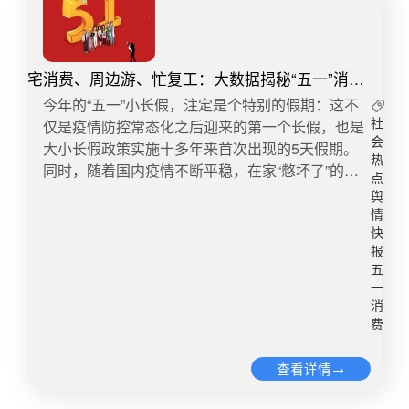
宅消费、周边游、忙复工：大数据揭秘“五一”消费
出行3大趋势
今年的“五一”小长假，注定是个特别的假期：这不
仅是疫情防控常态化之后迎来的第一个长假，也是
社
会
大小长假政策实施十多年来首次出现的5天假期。
热
同时，随着国内疫情不断平稳，在家“憋坏了”的人
点
们，按捺不住出游的冲动，买买买的热情也被点
舆
燃，掀起了疫后消费的小高潮。从优讯全媒体舆情
情
监测平台（优讯，10余年专注舆情监测，可申请免
快
报
费试用）监测数据看，近一周关于#五一消费#话题
五
讨论高达16万+，随着五一结束，各大平台总结五
一
一消费特点趋势等，5月6号，该话题讨论达到峰
消
值。优讯全媒体舆情监测-舆情走势图阿里巴巴5日
费
发布《阿里巴巴2020“五一”假期消费出行趋势报
告》，报告显示疫情后的第一个小长假呈现三大趋
查看详情→
势：“宅”消费驱动经济回暖、周边游成为主力、物