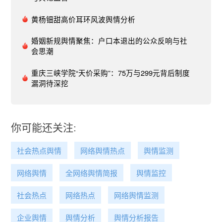
成，复工商户数环比增长超3成。
黄杨钿甜高价耳环风波舆情分析
婚姻新规舆情聚焦：户口本退出的公众反响与社
会思潮
重庆三峡学院“天价采购”：75万与299元背后制度
漏洞待深挖
你可能还关注:
社会热点舆情
网络舆情热点
舆情监测
网络舆情
全网络舆情简报
舆情监控
社会热点
网络热点
网络舆情监测
企业舆情
舆情分析
舆情分析报告