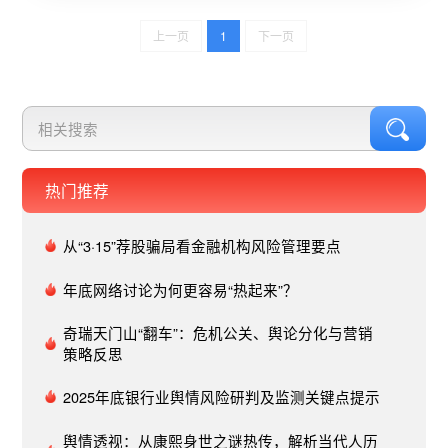
流等行业开始回暖。“宅”消费火热，网上买遍全球
很多人选择在假日充电学习。天猫图书五一前三天
上一页
1
下一页
销售同比增长24%，经济类图书更是大涨45%。线
上办公学习趋势还令淘宝天猫的手机销量同比增长
70%、笔记本翻了1倍、平板电脑翻了2.5倍。来自
夸克的数据还显示，热门AI学习工具前五名分别
为：拍照搜题、外语查询、拍照翻译、作文搜索、
文档扫描。五一前三天，天猫国际进口商品销售同
热门推荐
比增长41%，其中数码家电增长381%，美妆增长
42.5%。日本、韩国、美国、澳大利亚、泰国的商
品最受欢迎。五一假期前三天，盒马销售额同比增
从“3·15”荐股骗局看金融机构风险管理要点
长近4成，小龙虾成为最受欢迎的商品之一，活鲜
年底网络讨论为何更容易“热起来”？
小龙虾销售额同比增长近6成。在小龙虾口味上，
北京最爱麻辣、上海最爱十三香、南京是蒜香、武
奇瑞天门山“翻车”：危机公关、舆论分化与营销
汉是油焖，成都和长沙还推出榴莲和冬阴功口味。
策略反思
旅游新趋势，周边游成为主力来自夸克的数据显
示，今年五一出游的整体搜索量较去年同比减少，
2025年底银行业舆情风险研判及监测关键点提示
但周边游搜索量增长120%。来自飞猪的数据显
示，和去年3月22日通知放假后旅游产品搜索周同
舆情透视：从康熙身世之谜热传，解析当代人历