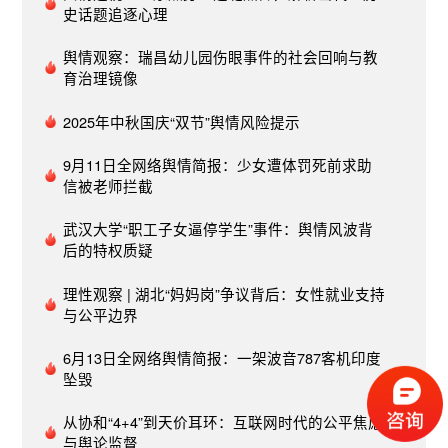
比暴涨1100%不同，今年的搜索热度直到4月9日才
史话题追逐心理
开始走高，但周增幅仍达90%，游客更趋谨慎但依
舆情观察：瑞昌幼儿园伤眼事件的社会回响与教
然满怀出游希望。来自飞猪的数据显示，全国游客
育治理镜像
热门出发地和目的地城市高度重合，上海、杭州和
成都，既是最热门出发地，也是最热门目的地，这
2025年中秋国庆“双节”舆情风险提示
意味着周边游是今年假期的绝对主流。这也令高速
拥堵压力减小，来自高德的数据显示，5月1日高速
9月11日全网络舆情简报：少女遭体罚死前求助
拥堵里程占比同比下降11.6%，2日和3日高速路况
信被老师拦截
整体较好。劳动节忙复工，物流业回暖物流是抗疫
的生命线，也是经济回暖的生命线。菜鸟网络数据
武汉大学“职工子女逼停学生”事件：舆情风波背
显示，五月前三天，全国剁手党产生的物流订单量
后的特权质疑
同比增加45%。最后一批恢复的线下门店迎来大客
理性观察 | 湖北“妈妈岗”争议背后：女性就业支持
流：银泰百货最后一批复工的湖北门店逐步恢复，
与公平边界
五一前三天，武汉银泰创意城、仙桃商厦两店客流
分别是清明假期的4倍和8倍。来自支付宝的数据显
6月13日全网络舆情简报：一架波音787客机印度
示，五一期间夜经济已恢复90%，五一前三天已超
坠毁
清明假期3成，并且支付宝消费劵成拉动夜经济复
苏重要力量。阿里本地生活数据也显示，4月30日
从协和“4+4”到天价耳环：互联网时代的公平焦虑
至5月1日，上海小店饿了么订单量环比增长超4
与舆论监督