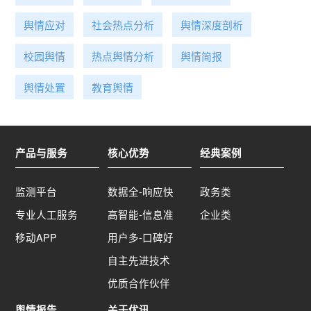
舆情应对
社会热点分析
舆情深度剖析
校园舆情
热点舆情分析
舆情简报
舆情处置
教育舆情
产品与服务
核心优势
经典案例
监测平台
数据全-响应快
政务类
专业人工服务
高智能-信息准
企业类
移动APP
用户多-口碑好
自主先进技术
优质合作伙伴
舆情报告
关于优讯