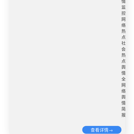
情
交警现场认定“已非普通事故，涉嫌危险驾驶”未开
（澎湃新闻）​​转自：中国新闻周刊微博舆情热度：
监
具交通事故责任认定书，但后续却以“犯罪事实显著
阅读量842.8万 讨论量668​5、铁路通报女子月经弄
控
轻微不需要追究刑事责任”为由不予立案。交警称多
脏卧铺事件3月20日，@兰州客运段 发布情况说
网
次向辖区派出所及法制大队移交案件，均未被接
明：近日，针对网上传播的“女子火车上突然来月经
络
受。当事人自行报案后派出所立为行政案件，2月3
热
弄脏卧铺床单，列车员要求清洗或赔偿180元”信
点
日朝阳区分局又以“没有违法事实”为由终止调查。
息，我段组织力量进行了核查。经查看当日列车视
社
吕先生近10万元修车费理赔无门，车辆折旧损失约
频监控录像、售票系统后台数据和列车值乘工作记
会
6万元。@大象新闻 记者联系长春市公安局交警支
录，与当日值乘列车长、列车员谈话询问，全面还
热
队朝阳区大队，民警详细记录了记者反馈的问题后
原了事件经过。相关情况如下 ​​​​：#女子月经弄脏卧
点
表示“将由案件经办民警进行回复”。桂林路派出所
舆
铺床单事件详情#2025年10月9日21时39分，涉事
情
称需向分局报备却“没有分局联系方式”。3月3日剧
旅客张某乘坐兰州客运段担当的K228次列车从兰州
全
情反转：长春市公安局法制支队通知吕先生，刑事
上车，次日15时06分到达郑州下车。10月10日中
网
复议认定“原不予立案决定事实不清、证据不足”，
午，列车运行至河南省巩义市附近，6号车厢列车
络
撤销原决定，责令重新调查。目前案件已重启，结
员清理卫生时，看到一名女性旅客站在车厢靠洗脸
舆
果预计一个月内出炉。维权路一波三折，最终能否
情
间的位置，裤子和衣服有大片血迹，随即询问旅客
简
还车主公道？​​转自：大象新闻微博舆情热度：阅读
身体状况。该旅客告知车厢列车员，本人处在生理
报
量834.6万 讨论量1734​3、胖东来小方糖戒指被炒
期。该列车员通过该旅客提供的身份证查到旅客的
到249元​​​​近日，胖东来169元小方糖戒指重新上架的
铺位在6车1号上铺，单独乘车无陪同人。列车员查
查看详情→
消息引发关注，不少顾客排队选购，目前在售这款
看该铺位，发现床单、得毯均有血迹污染后，告知