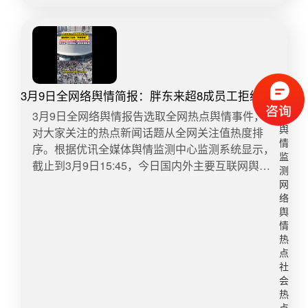
戒指的多个门店已售罄，处于断货状态。在二手交
该旅客，污染列车卧具需要自行清洗或者按床单、
易平台上，这款原价169元的戒指代购价格已被涨
褥毯定价赔偿180元，该旅客向车厢列车员表示没
到了249元。有消费者表示，自己曾在3月17日以
钱赔偿，愿意自行清洗。考虑到该旅客正处于生理
189元的价格在二手平台上下单小方糖戒指代购，
期，该车厢列车员用桶接了温水，协助该旅客将污
但产品迟迟未发货。19日联系代购方面，对方表示
染的床单放入桶内浸泡和清洗。清洗后，床单依然
3月9日全网络舆情简报：胖东来超8成员工拒绝降
目前戒指已全面断货，要求消费者退款，“这两天方
留有血迹，该旅客在洗脸间水池进行再次清洗。列
薪增假
糖戒指溢价特别高，不着急建议等等再买。”这名代
车长到达6号车厢后，询问了事发过程。该旅客自
​​3月9日全网络舆情报告选取全网热点舆情事件，针
购表示，之前他已经发出了上百单，再去采购时发
述：其9日夜间入眠后，突然来月经，造成列车床
对大家关注的热点新闻话题从全网关注值热度排
舆
现已经断货了，其余订单只能退款处理。目前他替
情
单污染。随即，列车长要求其他工作人员帮助寻找
序。根据优讯全媒体舆情监测中心监测系统显示，
监
客户收货也需要加价55元，现在这款戒指的代购价
卫生巾，经寻找未找到，就给旅客提供了卫生纸。
截止到3月9日15:45，今日国内外主要互联网舆情
测
格为249元，“如果有人真的想要，那我就收。”对于
随后，列车长主动提出，水温较低，旅客正处于生
快报数据如下：​1、胖东来超8成员工拒绝降薪增假
网
这款戒指在代购市场被炒到高价的情况，许昌一家
理期，建议旅客不要洗了，交由列车工作人员进行
在“规范工作时长”“保障带薪休假”成为今年全国两会
络
胖东来的工作人员表示，不建议消费者通过代购渠
处理。该旅客要求自己清洗，车厢列车员主动接
热议话题的背景下，河南本土零售企业胖东来于3
舆
道进行购买，一是商品无法进行售后，二是产品真
情
手，使用消毒粉、洗涤剂进行了清洗。在列车员接
月8日公布的一份内部民主调研结果，引发了社会
热
伪无法确定，门店也遇到过伪造购物小票的情况。​​
手帮助清洗过程中，该旅客自行到6号车厢一空余
广泛关注。调研显示，在“降薪换取更多假期”和“维
点
转自：梨视频 微博舆情热度：阅读量612.2万 讨论
下铺就坐。车厢列车员清洗完毕寻找到该旅客后，
持现状”之间，超八成的胖东来员工选择了后者。​转
社
量861​4、女子体检医院出具三份不同CT报告3月16
发现该旅客又将此下铺床单污染。该车厢列车员再
自：大河报微博舆情热度：阅读量4907.4万 讨论量
会
日，广州的李小燕(以下均为化名)向@大象新闻 求
次对第二条被污染床单进行了清洗。清洗过程中，
85922、黄金品牌涨价50克金手镯贵了5万元今天
热