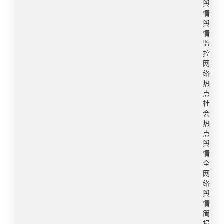
方式太粗暴近日，湖南长沙。市民盛先生将自己刚
舆
买的一辆奔驰车停在长沙县润泽路与龙塘路交汇
情
处，因急事未规范停放，当返回后他发现主驾驶车
舆
情
窗上被贴上了一张 “违法停车告知单”，而出具这张
监
单据的并非交警或城管部门，是当地龙塘小区居民
控
自治委员会。令他郁闷的是，居委会使用强力不干
网
胶贴纸张贴告知单，难以清除，在玻璃上留下了一
络
些痕迹。​​转自：长沙政法频道微博舆情热度：阅读
热
点
量902.3万 讨论量1240​3、6岁儿童拿走豆腐失主坚
社
持要曝光​​​​3月26日报道，湖北武汉。一块放在楼道
会
里的豆腐，几分钟后不翼而飞，失主想要通过监控
热
揪出肇事者并公开曝光，却被物业以“侵犯隐私”为
点
由叫停。事情发生在3月14日中午。业主占女士在
舆
情
小区3栋经营一家团购店，当天她将一块豆腐临时
全
放在楼道一箱矿泉水上，转身几分钟后，装有豆腐
网
的塑料袋竟消失不见。她循迹查找，发现豆腐已被
络
摔在相邻楼栋门口的便道上。“一定要查监控，把这
舆
个‘小偷’曝光出去！”占女士随即在业主群内发声，
情
简
要求物业调取监控录像并公开嫌疑人画面。然而，
报