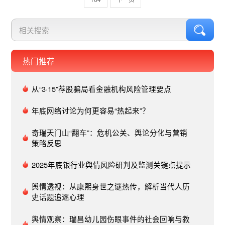
公布。（海报新闻）​​转自：新浪热点 微博舆情热
度：阅读量1171.8万 讨论量1749​4、北京银行回应
积存金显示1.6元1克据某社交平台网友分享，北京
银行当天上午积存金价格的实时买入价显示为1.6
元/克，实时卖出价则为1173.40元/克。其中，有网
热门推荐
友表示自己已成功以1.6元/克买入，另有网友称，
购买时系统弹出购买失败的提示。对此，金融一线
从“3·15”荐股骗局看金融机构风险管理要点
咨询了北京银行客服，客服人员表示：“该问题已反
馈相关业务部门。”另外，倘若如上述网友所言，已
年底网络讨论为何更容易“热起来”？
经有人成功以1.6元/克买入，应当如何处理？对
此，该客服人员表示：“目前还未接到相关通知。”3
奇瑞天门山“翻车”：危机公关、舆论分化与营销
月3日上午，金融一线再次咨询了该行官方客服，
策略反思
对方表示 “昨日异常交易发生的原因为我行获得的
2025年底银行业舆情风险研判及监测关键点提示
数据源报价异常，导致终端展示报价严重偏离真实
市场价格。”​​转自：新浪银行微博舆情热度：阅读量
舆情透视：从康熙身世之谜热传，解析当代人历
412.2万 讨论量160​5、宝妈抱娃被玩具车撞倒已立
史话题追逐心理
案据媒体报道，3月1日，云南一宝妈怀抱五个月大
婴儿站在扶梯上，身后一女子带小孩时将玩具车放
舆情观察：瑞昌幼儿园伤眼事件的社会回响与教