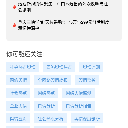
于位置的新就业形态以中高收入为主，在10001元
婚姻新规舆情聚焦：户口本退出的公众反响与社
—15000元月薪区间的占比高达43.1%。基于云端
会思潮
的新就业形态，学历和经验门槛相对更高，高收入
重庆三峡学院“天价采购”：75万与299元背后制度
潜力也更突出。如在线医疗岗位，超三成的职位平
漏洞待深挖
均招聘月薪在15000元以上。​​转自：时代周报微博
舆情热度：阅读量75.6万 讨论量128​​【声明】本账
号每日发布的《全网络舆情简报》内容均来源于公
开报道，旨在传递信息。内容版权归属原作者，如
你可能还关注:
有侵权或有异议请联系删除。本声明对既往发布内
容一并生效。
社会热点舆情
网络舆情热点
舆情监测
网络舆情
全网络舆情简报
舆情监控
社会热点
网络热点
网络舆情监测
企业舆情
舆情分析
舆情分析报告
舆情应对
社会热点分析
舆情深度剖析