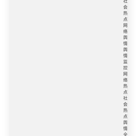
社
开展专项巩固行动，持续规范基础教育办学行为。
已闭店。由于包身无特定编码与小票一一对应，记
会
《通知》提出了20条负面清单，围绕影响政治安
者暂无法直接核实包是否出自该专柜。记者陪同徐
热
全、影响教育公平、影响学生身心健康、造成课业
点
女士前往华润万象城LV专柜，试图通过芯片查询相
网
负担过重、师德失范、侵害群众利益等六类问题，
关信息，遭到柜员拒绝。柜员表示门店不提供鉴定
络
明确禁止行为。其中提到，严禁幼儿园采用小学化
服务，坚称售出商品均为正品，销售记录需由相关
舆
的教育方式，提前教授小学阶段的课程内容，或通
部门依法调取。​转自：第一帮帮团微博舆情热度：
情
过直接测查幼儿能力和发展水平的方式评估幼儿园
阅读量3785.1万 讨论量3835​2、贞洁是女孩最高贵
舆
保育教育质量。​​转自：红星新闻微博舆情热度：阅
情
的嫁妆被印公交上“贞洁是女孩最高贵的嫁妆，是最
监
读量384.3万 讨论量286​5、万岁山武侠城致歉说明
高贵的聘礼。”这样的文字，被当做广告印到了公交
控
3月27日，万岁山武侠城发布关于拍摄服务管理相
车上。最近四川井研县有市民在等公交车时，注意
网
关情况的致歉与说明：此前，景区内存在摄影服务
到车身上印着这样几行字：堕胎是断祖先血脉，是
络
收费不透明、标准不一、强制消费、野拍漫天要价
万事不顺的根源。旁边还写着：早恋是险道，同居
热
等问题，多次接到游客投诉，严重影响了游客体
点
是陷阱。细看才发现，这竟然是一家奶粉企业投放
社
验。为根治这一乱象，2026年2月10日，景区已发
的广告。当地交通运输局回应，广告在词语表达上
会
布相关官方摄影师招募公告，并推出摄影服务平
确实不妥，只印在一辆公交车上而且没有报备，已
热
台。旨在统一管理，给游客提供更加优质及平价的
经要求整改拆除，接下来会加强审核。​​转自：齐鲁
点
拍摄服务，官方摄影平台开始运营之后已获得大量
晚报微博舆情热度：阅读量2050.7万 讨论量4605​
舆
游客的积极反馈。景区在此说明，本次管理主要针
情
3、中园石化加油站被立案调查​​​​这两天，河北石家
全