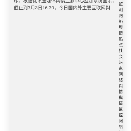
序。根据优讯全媒体舆情监测中心监测系统显示，
沙滩五分之一大小，不影响游客的正常游览。目前
监
和传统AI助手相比，Xiaomi miclaw拥有系统底层能
截止到3月3日16:30，今日国内外主要互联网舆情
测
录制已结束，游客可正常游玩。（原创记者：杜倩
力、个人上下文理解、生态互联和自进化四个层次
快报数据如下：​1、男子下高速显示费用8万多震惊
网
雯）​​转自：大河报微博舆情热度：阅读量265.4万
能力。Xiaomi miclaw是我们探索Agent的一小步，
收费员3月2日（发布时间），男子下高速显示高速
络
讨论量99​​【声明】本账号每日发布的《全网络舆情
本次封测不公开招募，采用邀请制，首批支持小米
费83990元，收费员震惊：“你有没有绕路？”，最后
舆
简报》内容均来源于公开报道，旨在传递信息。内
17系列机型。 ” ​​转自：知氪科技微博舆情热度：阅
情
人工帮忙处理。（星沙时报）​转自：潇湘晨报微博
容版权归属原作者，如有侵权或有异议请联系删
热
读量862万 讨论量1409​5、男子吃火锅花113元发票
舆情热度：阅读量2999.5万 讨论量33892、带火刘
点
除。本声明对既往发布内容一并生效。
抽奖中了10万近日，山西一消费者在参与“发票抽
文祥的紫薯精30天涨粉421万谁能想到，开工第一
社
奖”活动时，幸运斩获10万元现金大奖。据了解，该
周最忙的，竟是刘文祥麻辣烫。#刘文祥麻辣烫# 能
会
消费者中奖发票为火锅店就餐时开具，金额仅113
让这家东北连锁麻辣烫突然爆单的，不是什么促销
热
元。记者注意到，不少用户在社交平台分享购买三
点
活动，而是一个在包房里天天被扣钱的寒假工——
网
八节节日礼物后发票中奖的经历。有用户抽中百元
“紫薯精”。这一角色，出自剧情博主“周小闹”一人分
络
试用钻石，凭相关发票参与抽奖后再次中得800元
饰多角的《饭店的寒假工》系列视频。由于常身穿
舆
奖励#38节有人中百元钻石开发票再中800元#。据
紫色旗袍，日常事多还爱作妖，该角色被网友叫做
情
悉，“发票抽奖”活动将在首批50个城市陆续开展，
“紫薯精”。就连紫薯精背后的男人“周小闹”都在评论
舆
涉及餐饮住宿等八大行业，消费者上传消费发票即
情
区回应，称刘文祥没给广告费，有联系合作，但“不
监
有机会获得奖励。 ​​转自：极目新闻微博舆情热度：
想视频变味，也不想刘文祥变味，就让紫薯精在剧
控
阅读量802.1万 讨论量1995​​6、破5亿播放AI短剧成
情里好好爱刘文祥吧”。新榜数据显示，近30天内，
网
本仅3000近日，AI短剧《霍去病》持续刷屏。据了
“周小闹”全网至少涨粉421万，累计粉丝量近5000
络