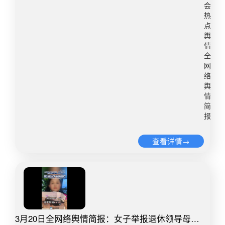
也差不多。​转自：凤凰周刊微博舆情热度：阅读量
会
行为。当天下午上课期间，学校老师发现该女生状
5173万 讨论量4616​2、贵州赫章交通事故致学生2
热
态不佳，向其询问后，该女生陈述被同校学生在校
死11伤记者从贵州省赫章县委宣传部了解到，3月
点
外打骂。根据陈述，学校老师对涉事学生进行了批
23日早上7时许，贵州省毕节市赫章县发生一起交
舆
评教育并责令当场道歉，该女生接受了道歉。事后
情
通事故，初步确认已致2名学生死亡，11名学生受
全
学校未通知涉事学生家长，也未报告主管部门。
伤，其中2名学生重伤。目前，伤者已经全部送往
网
2026年3月23日14时许，该女生家长知晓此事后随
威宁县人民医院救治，2名重伤的学生生命体征暂
络
即报警。公安机关接警后迅速出警处置，相关部门
时平稳。事故发生后，相关部门紧急开展救援及善
舆
同步开展调查处置、安抚慰问、心理疏导等工作。
后工作。目前事故原因正在进一步调查中。​​转自：
情
目前，涉事学生及家长已向该女生及家长诚恳道
简
新华社微博舆情热度：阅读量3250.5万 讨论量
报
歉；学校按照校纪校规对4名涉事学生予以处分；
4560​3、男子拿130万买黄金刚买68万就遇跌​​​​3月22
公安机关依照《中华人民共和国治安管理处罚法》
日（采访时间），山东济南，周先生在社交平台发
查看详情→
（2012修正）对其中1名15岁的涉事学生作出行政
布视频，称自己拿130万现金抄底黄金，刚买68万
处罚，对其余3名未满14周岁的涉事学生责令其监
就遇大跌。周先生告诉@点时新闻，他2024年开始
护人严加管教；同时根据《中华人民共和国预防未
投资黄金，当时金价每克570元，两年陆续买入共
成年人犯罪法》相关规定，已对4名涉事学生按程
4500克。行情最好时盈利160万-200万，按当前金
序送至专门学校接受专门教育。我市已启动对学校
价仍盈利约100万。他见金价回落，特意取130万现
及相关人员的责任追究。事件的发生给该女生及家
金准备分批建仓，已买入68万，不料随即大跌。周
庭带来了极大的伤害，也暴露出在学校日常管理、
3月20日全网络舆情简报：女子举报退休领导母亲
先生表示，短期金价或继续调整，但长期仍看好，