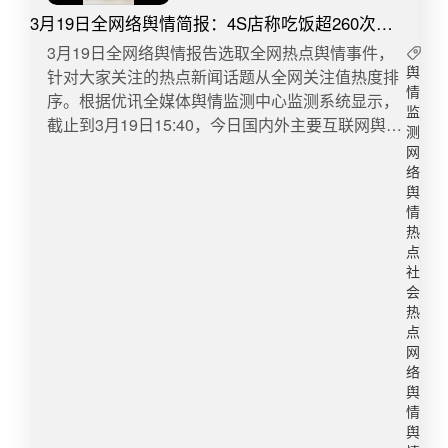
452​​6、校方回应强制学生进厂实习近日，河南信阳
月所下订单，因当时顾客未留下默认地址，导致订
3月19日全网络舆情简报：4S店称吃饭超260次客
菜被农耕机损毁一事，3月25日，@上游新闻（报
科技职业学院的大二学生曝料，学校逼着他们去工
单未能及时发出，我们为顾客保留了订单商品。
户已报警
料邮箱：cnshangyou@163.com）记者了解到，当
厂实习，专业根本不对口，环境又差，还存在男女
​​3月19日全网络舆情报告选取全网热点舆情事件，
2026年3月9日，该顾客重新登陆抽盒机小程序，购
地相关部门已开展全面调查，并启动问责程序。
混住的问题，不去就要被扣50学分，还得签“自愿”
针对大家关注的热点新闻话题从全网关注值热度排
舆
买了其他商品并留下了默认地址，因此3月16日系
#30亩待收油菜被农机损毁后续#据记者了解，3月
情
承诺书。校方回应，这是工学交替，不强制，目前
序。根据优讯全媒体舆情监测中心监测系统显示，
统给予自动发货。” ​​转自：新浪财经微博舆情热
监
20日，赤壁市新店镇土城村六组高标准农田内，两
已经把所有学生都接回了学校，后续再安抚沟通。
截止到3月19日15:40，今日国内外主要互联网舆情
度：阅读量843.2万 讨论量946​4、北大社会学系回
测
辆农耕机进场作业，将约30亩即将成熟的油菜大面
本来“工学交替”是好事，结果变成了流水线苦力，
快报数据如下：​1、4S店称吃饭超260次客户已报
应北大毕业送外卖近日，一位账号名为“北大外卖哥
网
积损毁，引发矛盾纠纷。目前，记者从赤壁市官方
职校实习不能拿学分要挟，更不能把学生当成“廉价
警近日，有自媒体博主在短视频平台中发布两则内
陶文俊”的博主发布视频称，从北大社会学专业毕业
络
了解到，赤壁市纪委监委、公安、农业农村等多部
劳动力”。​​转自：海报新闻微博舆情热度：阅读量
容为“帮粉丝处理吃饭纠纷”的视频，引发关注。该
舆
后没有找到合适工作开始送外卖，引发网络关注。
门正依规依纪依法，对油菜田损毁事件开展全面调
情
215万 讨论量669​​【声明】本账号每日发布的《全
4S店一名相关负责人对红星新闻记者表示，因近日
3月18日晚，美团回应确有同名骑手，无法核实其
热
查，对新店镇、包保联系该村干部、相关分管领
网络舆情简报》内容均来源于公开报道，旨在传递
视频传播量和影响力再持续发酵，客户再次选择报
学历。3月19日，北京大学社会科学学部社会学系
点
导，以及土城村村委会、村党支部书记雷敬安启动
信息。内容版权归属原作者，如有侵权或有异议请
警，其正在配合警方去做相关工作，暂不便沟通。
工作人员回应表示，学校已关注到相关网络信息，
社
调查问责程序。同时，当地已在全市范围内开展专
联系删除。本声明对既往发布内容一并生效。
同日，合肥市公安局经济技术开发区分局一名工作
不了解其身份真假及具体职业状况。此前视频中，
会
项排查，坚决防范类似事件再次发生。​​转自：上游
人员则对红星新闻记者表示，此事正在调查处理
热
该博主称自己于2021年以660分的高考成绩考入北
新闻微博舆情热度：阅读量149.9万 讨论量143​​【声
点
中。​转自：红星新闻微博舆情热度：阅读量3123.1
京大学社会学专业，是当年安徽省前100名。记者
网
明】本账号每日发布的《全网络舆情简报》内容均
万 讨论量8394​2、1分钟被路虎别停8次当事人发声
注意到，2021年7月20日，安徽省安庆市潜山市融
络
来源于公开报道，旨在传递信息。内容版权归属原
2025年12月10日，长春市民吕先生驾车行驶至朝
媒体中心曾发视频介绍，当地野寨中学302班一位
舆
作者，如有侵权或有异议请联系删除。本声明对既
阳区新民广场转盘时，遭一辆黑色路虎在道路畅通
名叫“陶文俊”的学生以文科660分的总分被北京大学
情
往发布内容一并生效。
情况下，一分钟内连续8次急刹别停，最终追尾。
舆
录取。记者多次拨打野寨中学电话，未获接通。