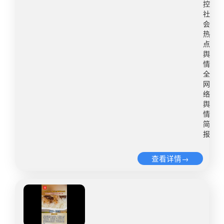
控
划区域，“有地区是私人的就想围起来做生意，游客
业全力做好成品油生产组织调运，保障市场供应，
月送干洗时被判定内部压胶大面积开胶，羽绒成
社
自己拍或许不花钱，也可以去那种没有被围起来的
并配合有关部门加大市场监督检查力度，严厉查处
团，衣服近乎报废。陈女士称，提供购买记录与干
会
地段。”该工作人员还表示，景区是开放式景区可以
不执行国家价格政策等违法违规行为，切实维护市
洗店说明反馈给优衣库客服，对方却以“购买时间较
热
免费进入，“20元背景是远景，不存在绝对的最好角
场秩序，保护消费者利益。​​转自：央视新闻微博舆
点
长”“穿着后脱胶无法核实质量问题”为由，拒绝售
度，那一片沿江其实都可以。”3月24日，兴坪镇政
舆
情热度：阅读量1551.8万 讨论量2879​5、学术期刊
后。对此，记者以消费者身份咨询优衣库官方客
情
府办公室工作人员回复，对于网友提到的当地人占
发表儿童如厕研究引争议福建师范大学学报（哲学
服，询问“羽绒服未洗即开胶是否属于质量问题”
全
据公共场地拍照收费一事，有类似情况可向当地反
社会科学版）一篇题为《身体技术视角下的幼儿园
时，对方仅称正常穿着清洗一般不开胶，需照片核
网
映会去核查，但采访以县宣传部为准。同日，阳朔
如厕实践研究》在网络上引起争议。论文中详细描
实，未明确售后标准。此事并非个例，黑猫投诉等
络
县宣传部工作人员称，他们已知悉网传占场地收费
述了男女童如厕时的具体姿势与过程，引发公众对
舆
平台上，优衣库压胶服饰开胶，结块投诉频发，问
一事，有关部门正在查。当天下午，兴坪镇市场监
情
该研究是否尊重儿童隐私、是否履行知情同意程序
题直指无缝压胶工艺。据悉，该工艺对胶水与压合
简
督管理所工作人员表示，他了解到确实有几处私人
的质疑。上海社科院社会学研究所二级研究员、上
要求高，一旦工艺不稳易脱胶致衣物失效。目前，
报
在公共场合搭设的拍照点位，已经被拆除取缔，具
海市儿童发展研究中心主任杨雄认为，该研究在伦
陈女士已按《消费者权益保护法》发起投诉。（来
体情况不了解，但可协助退款。稍后，记者再次致
理层面存在明显缺失，应该明确在文中体现获得第
源：篝火视频）​​转自：青年说微博舆情热度：阅读
查看详情→
电县宣传部，工作人员称还在开展工作，很快就会
一监护人（父母）的知情同意。“如厕训练研究属于
量849.9万 讨论量794​3、泡泡玛特回应7年前买的
发公告，具体情况电话中三言两语说不清。截至发
应用行为分析或儿童发展学的重要课题。但重点应
盲盒才发货​​​​近日，有消费者称，自己2019年9月29
稿前，记者注意到，该视频被重新上传，视频发布
放在数据、干预防御和伦理对齐上，而非对排泄物
日购买的泡泡玛特HelloKitty45周年系列盲盒2026
者称“被下架了”。​​转自：潇湘晨报微博舆情热度：
或儿童身体反应的过度文学化渲染。”杨雄说。​​转
年3月16日才发货，“以为发错了”。对此，泡泡玛特
阅读量304万 讨论量520​​6、纪委介入调查30亩待收
自：新京报微博舆情热度：阅读量502.8万 讨论量
方面向新浪科技回应称，“该订单为抽盒机2019年9
油菜被毁针对湖北省赤壁市新店镇土城村约30亩油