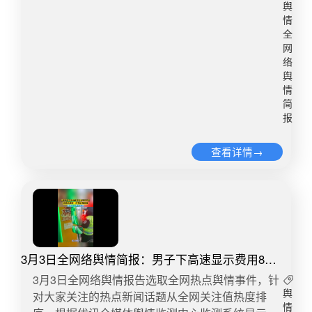
156.9万 讨论量112​​【声明】本账号每日发布的《全
公司。“我个人的收益，其实是负收益。平台发帖已
走，我也没有想好自己下一步具体要做些什么，还
舆
网络舆情简报》内容均来源于公开报道，旨在传递
经花了一两千的推广费，我底下这三个人其实有两
情
是会有对未知的恐惧的。”记者查询发现，月境未来
信息。内容版权归属原作者，如有侵权或有异议请
全
个我是不收他们佣金的，我就直接把单转给他们，
（杭州）科技有限公司于今年2月13日注册成立，
网
联系删除。本声明对既往发布内容一并生效。
然后只有一个是会收100的佣金。”​​转自：潇湘晨报
吕先生为该公司法定代表人。吕先生说，目前，自
络
微博舆情热度：阅读量990.6万 讨论量540​5、女子
己全职经营这家公司，计划开发一些安全方向的新
舆
误拿邻桌凳子被对方倒螺蛳粉汤3月7日报道，餐馆
App。另外两名曾经的“死了么”App团队成员也在这
情
内女子误拿邻桌凳子，对方转身把一勺螺蛳粉汤倒
简
家新公司兼职，主要负责远程协作。之后，公司计
报
在衣帽里。网友：心眼小成针眼了。 ​​转自：北京时
划再多招1至2位主要负责开发的工作人员。​​转自：
间微博舆情热度：阅读量338.9万 讨论量265​​6、景
海报新闻微博舆情热度：阅读量2969.8万 讨论量
查看详情→
区回应游客称因综艺录制被清场3月9日，云南西双
2598​3、日本再次向海洋排放核污染水​​​​据当地媒体
版纳。多名游客在一处景区购票入园后，因明星综
报道，日本东京电力公司于当地时间6日上午10时
艺节目录制被强制清场，此事引发热议。有网友认
许开始向海洋排放福岛第一核电站的核污染水。这
为景区清场行为侵犯游客权益。该游客表示，自己
是该公司第18次核污染水排海。（记者：钱铮）​​转
不仅买了景区大门门票，还在餐厅低消88元才入
自：新华社微博舆情热度：阅读量1417.6万 讨论量
座，却被临时要求清场，且现场工作人员态度强硬
5451​4、小米发布国内第一个手机版龙虾3月6日，
令人不适，如需清场就应该提前告知游客。@大河
3月3日全网络舆情简报：男子下高速显示费用8万
小米发布移动端Agent产品「Xiaomi miclaw」。#
报 记者致电景区，工作人员称录制综艺的地点在景
多震惊收费员
小米称miclaw暂不推荐主力设备升级#@小米技术
3月3日全网络舆情报告选取全网热点舆情事件，针
区最里面的一个棕榈沙滩地，是一个露营帐篷基
发文称：“基于小米MiMo大模型构建的AI交互测试
对大家关注的热点新闻话题从全网关注值热度排
舆
地，平时很少对外开放。录制综艺时，仅占用该处
产品Xiaomi miclaw，今日正式开启小范围封测。
情