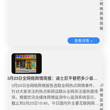
对未经许可的营利性商业拍摄行为，对于游客正常
庄鹿泉区的“中园石化”加油站引发公众关注。这个
网
拍照留念等非商业拍摄，景区无意加以限制，且欢
“中园石化”的“园”是“花园”的“园”，跟“国”字长得很
络
迎游客拍照留念。部分一线工作人员在落实相关管
像。除了“园”字，整个logo都和“中国石化”商标的字
舆
理要求时，沟通方式不够周全，给部分游客带来了
体一致，唯独这个公园的“园”字采用了特殊写法，
情
不好的游览感受，对此，景区深表歉意。​​转自：白
简
看起来就更像“国”字了。不仅是字，这个加油站的
报
鹿视频微博舆情热度：阅读量280.7万 讨论量75​​6、
外观装潢、红底白字的设计，甚至英文字母缩写，
家属质疑医院诊疗不当导致母子双亡近日，湖南省
都与“中国石化”高度相似。对此，涉事加油站回应
查看详情→
道县市民杨先生向齐鲁晚报·齐鲁壹点反映，其妻子
称，他们的油品来源正规，且工商注册名称和营业
江女士在道县人民医院生产后，发生新生儿与产妇
资质都经过合法审批。然而，拥有正规的行政审批
先后离世的悲剧。家属质疑医院在诊疗过程中存在
手续，是否意味着可以在标志上“打擦边球”？这种
多处操作疏漏。该医院相关人士接受采访时表示，
高度模仿的“傍名牌”行为在法律上又该如何界定？
具体情况已向患者家属作出回复，并向县委、县政
引发争议的这家加油站位于石家庄市鹿泉区。针对
府及县卫健委汇报。据杨先生提供的一份《湖南师
网友质疑其为“山寨加油站”，该加油站负责人杨先
范大学司法鉴定中心司法鉴定意见书》显示，杨某
3月23日全网络舆情简报：迪士尼平替把多少县城
生向中国之声表示，加油站拥有正规的营业执照，
死亡原因系新生儿重度窒息致缺血缺氧性脑病，并
父母骗惨了
2010年就进行了工商登记，全名就是“石家庄市鹿
3月23日全网络舆情报告选取全网热点舆情事件，
发支气管肺炎、肺出血，最终多器官功能衰竭死
泉区中园石化百尺杆加油站”。针对涉事加油站涉嫌
针对大家关注的热点新闻话题从全网关注值热度排
舆
亡。2026年3月26日，记者拨打湖南师范大学司法
擅自使用与他人有一定影响的装潢近似标识的行
情
序。根据优讯全媒体舆情监测中心监测系统显示，
鉴定中心电话，其工作人员称，确有此事，但涉及
监
为，鹿泉区市场监管局已立案调查，将根据调查结
截止到3月23日15:45，今日国内外主要互联网舆情
测
个人隐私不便透露。随后，记者联系到道县人民医
果依法依规处理。除了石家庄鹿泉区的这家“中园石
快报数据如下：​1、迪士尼平替把多少县城父母骗
网