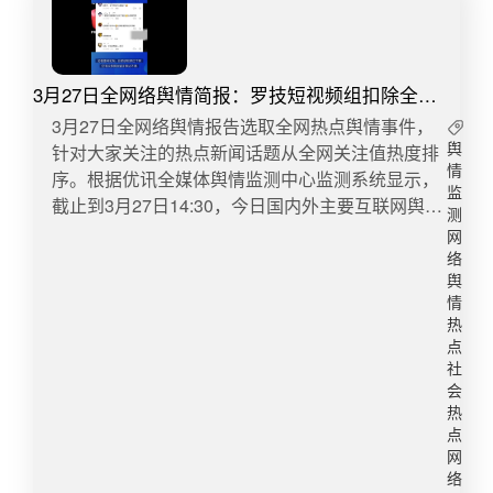
3月27日全网络舆情简报：罗技短视频组扣除全部
绩效
​​3月27日全网络舆情报告选取全网热点舆情事件，
针对大家关注的热点新闻话题从全网关注值热度排
舆
情
序。根据优讯全媒体舆情监测中心监测系统显示，
监
截止到3月27日14:30，今日国内外主要互联网舆情
测
快报数据如下：​1、罗技短视频组扣除全部绩效3月
网
26日，罗技在短视频平台的官方账号发布鼠标推广
络
视频，配文“我一降价，还不是像狗一样跑过来”，
舆
情
引发网友强烈声讨。记者查询发现，目前该视频已
热
下架，而在26日晚该账号的直播间和会员群中，仍
点
有众多网友留言表达不满。罗技旗舰店客服向记者
社
表示，后续将严格加强内容审核，接受所有批评，
会
目前已经给予短视频组同事严厉警告，扣除全部绩
热
点
效处罚。​转自：新浪新闻微博舆情热度：阅读量
网
1494.3万 讨论量2386​2、车主违停被贴不干胶直呼
络