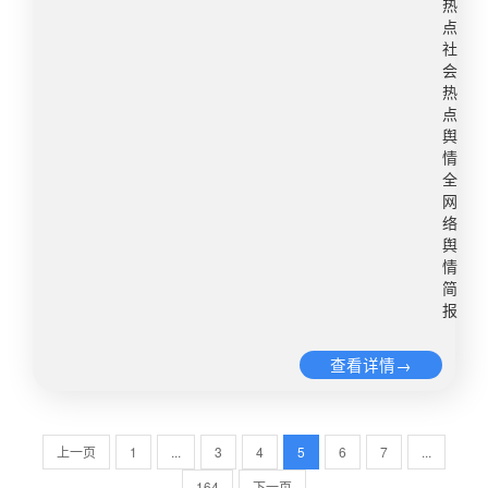
解，该剧由90后创业者杨涵涵导演，以3000元成
万。其中抖音涨粉势头最猛，达272万，成为近期
热
本、3人团队5天产出80集的效率，已斩获超5亿播
点
表现最为亮眼的剧情类博主。​​转自：篝火视频微博
社
放量，特效成本从每秒3000元骤降至3元。同时，
舆情热度：阅读量1357.5万 讨论量1120​3、舅妈冒
会
该作品不仅在国内引发热议，更火到了海外。有行
用去世母亲身份与舅舅结婚近日，有网友在社交平
热
业观察者表示，该作品带来的震撼不仅在于内容本
台发帖称“18岁合法继承母亲遗产时发现只剩空
点
身，更在于其背后的生产效率，当影视制作的门槛
壳”。帖文称，该网友9岁时母亲生病去世，留下大
舆
被AI彻底拉低，普通人的创作梦想也将迎来新机
情
量珠宝、商铺等遗产，但其成年有继承权利后，在
全
遇。​​转自：点时新闻微博舆情热度：阅读量233.9
办理遗产继承时发现母亲名下遗产只剩一间小商
网
万 讨论量2978​​【声明】本账号每日发布的《全网
铺。律师经过调查发现其并不是唯一子女，无法办
络
络舆情简报》内容均来源于公开报道，旨在传递信
理财产继承。该网友称，经调查，在其母亲死亡的
舆
息。内容版权归属原作者，如有侵权或有异议请联
次年，其舅舅觊觎其母亲的财产，遂和妻子商量冒
情
系删除。本声明对既往发布内容一并生效。
简
用其母亲的身份。舅妈以其母亲的信息成功办理身
报
份证并用该身份证和舅舅登记结婚，导致其死去的
母亲在法律上有了配偶及后续子女，大量遗产被侵
查看详情→
吞。3月3日，河南鲁山县联合调查组发布情况通
报：针对网友反映其母亲去世后身份异常及遗产继
承有关问题，鲁山县高度重视，迅速成立由纪委监
委牵头，公安、民政等部门组成的联合调查组，对
上一页
1
...
3
4
5
6
7
...
此事全面调查并依法处理，调查和处理结果将适时
164
下一页