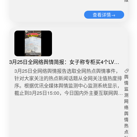
物业方面并未如她所愿。管家回应称，物业并非执
法机关，无权擅自公开监控画面，更不能自行“曝
查看详情→
光”他人，此举涉嫌侵犯个人隐私和名誉权。即便发
现异常行为，也应报警由警方介入调查。面对物业
的做法，占女士难以接受。她表示，此前她家多次
遭遇物品丢失，物业也只是让她查看监控，始终未
做公开曝光。3月20日，记者前往小区物业了解情
况。一名工作人员透露，经调取监控核实，当天拿
3月25日全网络舆情简报：女子称专柜买4个LV包
走豆腐的其实是一名不到6岁的孩子。事后，物业
鉴定为假货
已联系上孩子家长，对方称愿意道歉并赔偿占女士
​​3月25日全网络舆情报告选取全网热点舆情事件，
的损失。然而，这一处理方案被占女士拒绝。占女
针对大家关注的热点新闻话题从全网关注值热度排
舆
士不要赔偿，坚持要曝光。物业方面表示，小区监
情
序。根据优讯全媒体舆情监测中心监测系统显示，
监
控涉及社区安全和个人隐私双重属性，业主可在物
截止到3月25日15:00，今日国内外主要互联网舆情
测
业陪同下查看录像，但不得擅自拷贝或对外传播。​​
快报数据如下：​1、女子称专柜买4个LV包鉴定为假
网
转自：九派新闻微博舆情热度：阅读量839.8万 讨
货福州徐女士将四个LV包送至中国检验认证集团下
络
论量1315​4、严禁幼儿园采用小学化教育方式今天
属机构中检鉴真鉴定，结果显示送检样品均不符合
舆
（27日），教育部发布《关于开展基础教育规范管
情
品牌方已售商品外观细节特征，被认定为非正品。
热
理巩固年行动的通知》，将围绕教育公平、日常管
徐女士介绍，这些包均于2022至2023年在福州大
点
理、办学治校、校园安全、教育生态五大核心方面
洋晶典、华润万象城LV专柜购买，其中大洋晶典店