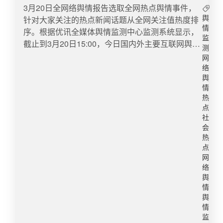
教育引导、风险防控等方面存在的疏漏与不足。对
名下巨额财产
同时提醒大家理性投资。​​转自：点时新闻微博舆情
​​3月20日全网络舆情报告选取全网热点舆情事件，
此，我们深感愧疚，谨向学生、家长及社会各界致
热度：阅读量1892.1万 讨论量1682​4、对国内成品
针对大家关注的热点新闻话题从全网关注值热度排
舆
以诚挚的歉意。我们深刻汲取教训，迅速启动专项
油价格采取临时调控国家发展改革委今天表示，3
情
序。根据优讯全媒体舆情监测中心监测系统显示，
工作，对校园及周边安全风险隐患进行再排查，全
监
月9日国内成品油价格调整以来，受美以伊冲突加
截止到3月20日15:00，今日国内外主要互联网舆情
测
面部署校园安全与学生关爱工作。同时，我们与家
剧影响，国际市场原油价格大幅上涨，特别是中东
快报数据如下：​1、女子举报退休领导母亲名下巨
网
长保持密切沟通，持续关注涉事学生的身心状况。
地区原油价格连创历史新高。为减缓国际油价异常
额财产3月19日（报道），女子因公开重庆市民政
络
保护未成年人身心健康是全社会共同的责任，衷心
上涨带来的冲击，减轻下游用户负担，保障经济平
局一领导退休母亲名下有巨额财产，被判公开道
舆
感谢社会各界的关注、监督与批评。大理市联合调
稳运行和社会民生，在保持现行价格机制框架的基
情
歉。该女子称，其母亲名下3年内多了10处房产，
查组2026年3月24日（大理融媒）​​转自：新华社微
热
础上，对国内成品油价格采取临时调控措施。根据
共计2700余平，总价高达几个亿，以及宾利豪车，
点
博舆情热度：阅读量1405.7万 讨论量1365​5、桂林
现行价格机制计算，自3月23日24时起，国内汽、
与退休工人身份严重不符，对方却称是其母亲经商
社
20元打卡处拍照要交20元近日，有网友发视频，桂
柴油（标准品）最高零售价格每吨分别应上调2205
所得，自己将此事在网上举报后被投诉下架，后被
会
林阳朔20元打卡处被私人占用，游客拍照收费每张
元、2120元，为减轻下游用户负担，国家对成品油
起诉侵犯名誉权，法院要求全网公开赔礼道歉。对
热
20元，且态度很凶一直在赶人，网友称此地本身是
价格采取了临时调控措施，国内汽、柴油每吨实际
点
此，重庆市民政局工作人员回应称，组织已关注到
公共场所如今却需花钱，否则会被撵或各种排队。
网
上调1160元、1115元，少涨1045元、1005元，相
相关问题，但举报女子反映的不是工作问题，其父
络
3月24日，潇湘晨报·晨视频记者尝试联系视频发布
当于全国平均汽、柴油每升少涨0.85元左右。对于
母问题涉及个人隐私。​转自：海报新闻微博舆情热
舆
者未果。同日，记者以消费者身份致电漓江风景名
私家车车主，按油箱50—60升测算，用92号汽油加
度：阅读量3544.4万 讨论量5277​2、优衣库799元
情
胜管理委员会询问此事，工作人员称最好向景区了
满一箱油可少支出40—50元；对于大货车司机，按
羽绒服穿三次报废近日，消费者陈女士反映，去年
舆
解情况。漓江景区工作人员回复码头之外，沿岸不
油箱400—600升测算，加满一箱油可少支出300到
情
11月底她在淘宝优衣库官方旗舰店购买了一件价值
属于他们管辖，但她透露沿途有当地村民可能会私
监
500元。国家发展改革委将指导成品油生产销售企
799元的压胶羽绒服，仅穿着三次从未水洗，今年2