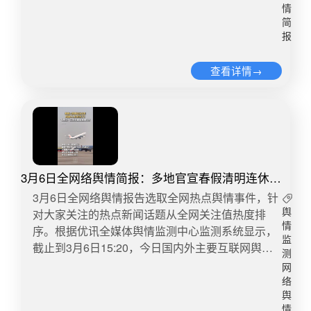
仍在协商，事件后续记者将持续关注。​​转自：大象
线，把营销套路玩进了食品安全领域。产品以刺身
涨35.6%，布伦特原油一周累计涨幅也高达
情
新闻微博舆情热度：阅读量543万 讨论量775 ​5、男
简
包装、冰鲜区陈列、场景化暗示引导生食消费，却
27.88%。据新华社报道，科威特国家石油公司3月
报
孩一个好奇举动家长赔偿超2万元近日，浙江嘉
用不显眼提示规避责任；店员以专业身份给出相悖
7日宣布，受美以伊战事威胁霍尔木兹海峡船只通
兴。9岁男孩因好奇用打火机点燃小区入户厅床垫
承诺，让消费者陷入“信包装还是信店员”的两难。
行安全、运输原油和成品油的船只匮乏等因素影
查看详情→
引发火灾，火星半分钟内蔓延致床垫完全燃烧，消
看似符合标签规范，实则利用信息差与会员信任溢
响，该公司遭遇“不可抗力”，已开始削减原油产量
防及时扑救未酿成大祸。经核算损失约2.1万元，由
价，刻意制造认知混淆，把寄生虫、致病菌感染风
和炼油加工量。市场担忧，国际原油价格或将进一
家长全额赔偿。‌‌经询问得知，该男孩当晚约同学放
险转嫁给普通消费者。更值得警惕的是，该产品曾
步上涨。国际油价大涨直接冲击到国内油价。3月9
烟花，下午独自去买打火机，回来时见到门厅的床
执行可生食标准GB 10136，后因抽检不合格被
日24时，国内成品油将迎来新一轮调价窗口。多家
垫，出于好奇凑近打了一下火，想试试打火机好不
罚，悄然下调标准至GB 2733却未公开说明、未调
机构预计，受国际原油价格大幅走高的影响，本轮
好用。第一次尝试没打着火，他再次尝试，终于打
整售价与陈列，进一步加剧误导。会员制商超的核
国内成品油价上调已无悬念。根据隆众资讯3月9日
上了火，并在床垫上留下丁点火星，男孩见状没有
3月6日全网络舆情简报：多地官宣春假清明连休6
心竞争力，本是品质与信任 。当大品牌开始玩“小
最新预测，预计3月9日24时将上调汽柴油限价，每
任何处置，而是快速逃离，返回了家中。（秦一）​​
天
字免责+口头背书”的双面话术，用营销暗示替代明
吨汽油上调695元、柴油上调670元，折合每升92
​​3月6日全网络舆情报告选取全网热点舆情事件，针
转自：大河报微博舆情热度：阅读量423.7万 讨论
确告知，用最低合规标准收割消费习惯，伤害的不
号汽油涨0.53元、95号汽油涨0.56元、0号柴油上
对大家关注的热点新闻话题从全网关注值热度排
舆
量604 ​​6、门店回应vivo宣布涨价3月16日，vivo发
仅是消费者健康权益，更是长期积累的品牌口碑。
涨0.57元。按照普通私家车油箱50升计算，加满一
情
序。根据优讯全媒体舆情监测中心监测系统显示，
布《关于vivo及iQOO部分产品建议零售价调整的说
监
食品安全无模糊地带，告知义务不能打折扣。商家
箱92号汽油将多花超25元。该机构展望后市认为，
截止到3月6日15:20，今日国内外主要互联网舆情
测
明》称，受全球半导体及存储成本持续大幅上涨的
更不应在标准边缘试探，用小聪明消耗公众信任。
中东地区冲突短期内难以结束，由此带来的霍尔木
快报数据如下：​1、多地官宣春假清明连休6天近
网
影响，经慎重评估，vivo将于2026年3月18日10:00
消费市场需要透明与坦诚，而非话术博弈。唯有摒
兹海峡封闭、产油国减产等供应风险不容小视，在
期，多地相继发布了2026年的中小学春假安排。今
络
起，调整部分产品的建议零售价，具体机型及价格
弃误导性营销，把真实标准与风险清晰告知，才能
地缘局势发酵的背景下，不排除国际油价持续攀高
年成都中小学春假的放假时间，由各区（市）县结
舆
以官方渠道商品详情页展示为准。3月18日，@九
守住食品安全底线，重建与消费者的信任联结。​​转
情