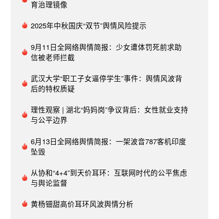
上扶梯，玩具车滑落径直撞向宝妈，致其向后仰
育治理镜像
倒，婴儿摔在扶梯上头部多处受伤。后方目击者迅
速抱起孩子。宝妈称，对方眼看着玩具车滑下却未
2025年中秋国庆“双节”舆情风险提示
出声提醒。目前，当事人已报警，案件已交由法
9月11日全网络舆情简报：少女遭体罚死前求助
院，3月12日开庭审理。（长沙政法频道）​​转自：
信被老师拦截
新浪热点微博舆情热度：阅读量399.9万 讨论量324​​
6、服务业多岗位平均月薪过万《中国统计年鉴
武汉大学“职工子女逼停学生”事件：舆情风波背
2025》的数据显示，2024年末，服务业就业人员
后的特权质疑
达到3.6亿人，占全国就业人员总数的48.8%，较
2018年的46.3%提高了2.5个百分点，就业占比稳居
理性观察 | 湖北“妈妈岗”争议背后：女性就业支持
三次产业首位。如今，不少人主动跳出固有的职业
与公平边界
模式，有人从教师转型成为高级育婴师，有人从外
6月13日全网络舆情简报：一架波音787客机印度
企白领跨界成为宠物美容师，职业边界不断拓宽，
坠毁
就业选择更加多元。新兴服务业的崛起，也带动了
服务业就业质量与水平持续提升。暨南大学经济与
从协和“4+4”到天价耳环：互联网时代的公平焦虑
社会研究院和智联招聘联合发布的《2025中国新就
与舆论监督
业形态报告》显示，2025年新就业形态招聘职位数
同比增长15.1%。这些新就业形态主要分为两大
黄杨钿甜高价耳环风波舆情分析
类：基于位置的就业和基于云端的就业。其中，基