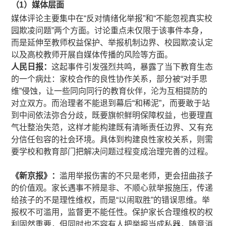
（1）媒体层面
媒体评论主要集中在“反对情绪化举报”和“不能忽视真实校
园欺凌问题”两个方面。讨论重点未仅限于该事件本身，
而是延伸至教师权益保护、举报机制边界、校园欺凌认定
以及高校教师开展自媒体传播的风险等方面。
人民日报：
这起事件引发强烈共鸣，暴露了当下教育生态
的一个病灶：家校合作的良性协作关系，部分被“对手思
维”侵蚀，让一些同向同行的教育伙伴，沦为互相提防的
对立双方。而治理者不能退到幕后“和稀泥”，而要敢于站
到中间依法弥合分歧，既要旗帜鲜明保障权益，也要理直
气壮整治失范，这样才能构建既有清晰责任边界、又有充
分信任包容的社会环境。具体到构建良性家校关系，则需
要学校和教育部门把解决问题过程变成治理完善的过程。
《新京报》：
滥用举报伤害的不只是老师，更会扭曲孩子
的价值观。家长遇事不辨是非、不顺心就举报施压，传递
给孩子的不是理性维权，而是“以闹取胜”的错误思维。举
报权不可滥用，监督更不能任性。保护家长合理维权的权
利固然重要，但同时也不容有人把举报当成私器，随意消