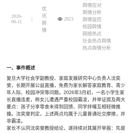
舆情应对
优
舆情分析
讯
2026-
|
2823
舆情监控
06-11
舆
校园舆情
情
网络热点
社会热点舆情
热点舆情分析
一、事件概述
复旦大学社会学副教授、家庭发展研究中心负责人沈奕
斐，长期开展公益直播，免费为家长解答家庭教育、青少
年人际、校园冲突等问题。2026年3月初，一名小学生家
长直播连麦，称女儿遭遇严重校园霸凌，并举证提及两大
要点：孩子分享零食未得到回馈、同学拌嘴互相轻微推
搡。沈奕斐判定，上述两点均属于儿童普通社交摩擦，并
非霸凌。
家长不认同沈奕斐教授结论，遂持续对其展开举报：先是