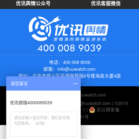
优讯舆情公众号
优讯客服微信
400 008 9039
电话：
400 008 9039
邮箱：
info@uuwatch.com
地址：
北京市顺义区空港融慧园6号楼海高大厦4层
请您留言
友情链接：
https://new.uuwatch.com
电话：010-82895510 | 邮箱：help@uuwatch.com | ©2019
优讯舆情4000089039
UUWatch-
京ICP备10045116号-1
|
京公网安备
11010802026281号