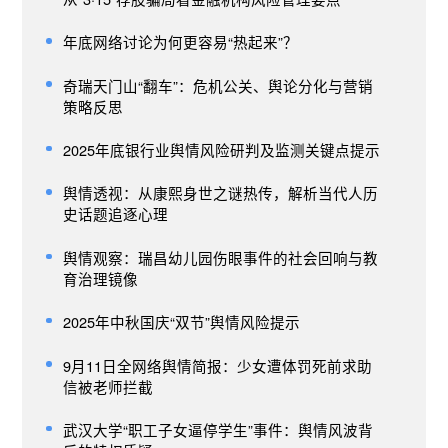
年底网络讨论为何更容易“热起来”？
奇瑞天门山“翻车”：危机公关、舆论分化与营销
策略反思
2025年底银行业舆情风险研判及监测关键点提示
舆情透视：从康熙身世之谜热传，解析当代人历
史话题追逐心理
舆情观察：瑞昌幼儿园伤眼事件的社会回响与教
育治理镜像
2025年中秋国庆“双节”舆情风险提示
9月11日全网络舆情简报：少女遭体罚死前求助
信被老师拦截
武汉大学“职工子女逼停学生”事件：舆情风波背