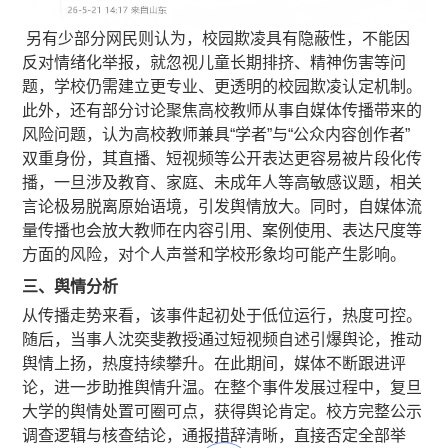
另有少部分网民则认为，校园欺凌具有隐蔽性，不能因
反对情绪化举报，就忽视儿童长期排挤、精神伤害等问
题，学校仍需建立更专业、更透明的校园欺凌认定机制。
此外，还有部分讨论聚焦高校教师从事自媒体传播带来的
风险问题，认为高校教师兼具“学者”与“公众内容创作者”
双重身份，其直播、短视频等公开表达更容易被片段化传
播，一旦涉及教育、家庭、未成年人等高敏感议题，相关
言论极易脱离原始语境，引发舆情放大。同时，自媒体流
量传播也会放大教师在内容引用、案例使用、表达尺度等
方面的风险，对个人声誉和学校形象均可能产生影响。
三、舆情分析
从传播走势来看，该事件起初处于低位运行，热度可控。
随后，当事人沈奕斐教授通过短视频自述引爆舆论，推动
舆情上扬，热度持续攀升。在此期间，媒体不断跟进评
论，进一步助推舆情升温。在整个事件发展过程中，复旦
大学的舆情处置可圈可点，获得舆论肯定。校方完整公示
调查逻辑与核查结论，通报措辞清晰，直接否定全部举