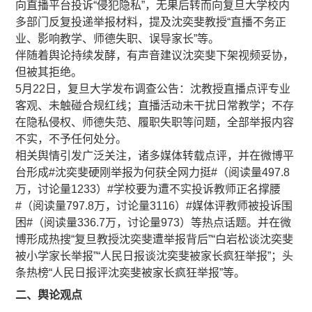
向直播平台投诉“侵犯隐私”，无果后转而向复旦大学校内
多部门反复投递举报材料，提及沈奕斐教授“直播不务正
业、影响教学、师德失职、误导家长”等。
伴随着舆论持续发酵，有声音建议沈奕斐下架视频妥协，
但被其拒绝。
5月22日，复旦大学发布调查公告：沈教授直播点评专业
客观、未触碰合规红线；直播活动未干扰日常教学；不存
在隐私侵权、师德失范、履职失职等问题，全部举报内容
不实，不予任何处分。
相关舆情引发广泛关注，诸多媒体转载点评，并在微博平
台形成#沈奕斐硬刚举报为何获全网力挺#（阅读量497.8
万，讨论量1233）#学校要为遭不实投诉教师正名撑腰
#（阅读量797.8万，讨论量3116）#媒体评教师被投诉围
困#（阅读量336.7万，讨论量973）等热点话题。并在微
博形成热搜“复旦教授沈奕斐遭举报背后”“白岩松谈沈奕斐
被小学家长举报”“人民日报谈沈奕斐被家长疯狂举报”；头
条热榜“人民日报评沈奕斐被家长疯狂举报”等。
二、舆论观点