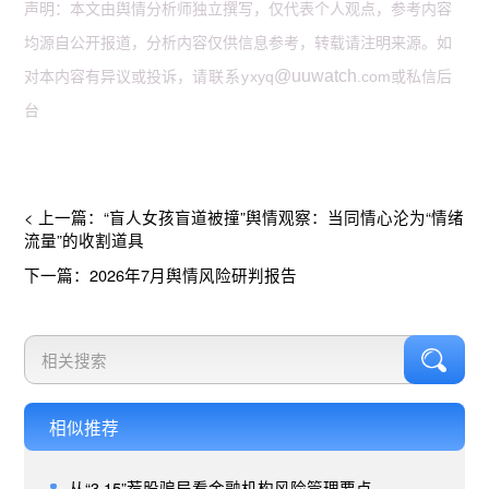
声明：本文由舆情分析师独立撰写，仅代表个人观点，参考内容
均源自公开报道，分析内容仅供信息参考，转载请注明来源。如
@uuwatch
对本内容有异议或投诉，
请联系y
xyq
.com或私信后
台
< 上一篇：“盲人女孩盲道被撞”舆情观察：当同情心沦为“情绪
流量”的收割道具
下一篇：2026年7月舆情风险研判报告
相似推荐
从“3·15”荐股骗局看金融机构风险管理要点