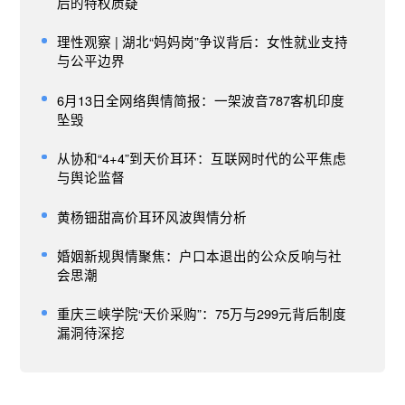
后的特权质疑
理性观察 | 湖北“妈妈岗”争议背后：女性就业支持
与公平边界
6月13日全网络舆情简报：一架波音787客机印度
坠毁
从协和“4+4”到天价耳环：互联网时代的公平焦虑
与舆论监督
黄杨钿甜高价耳环风波舆情分析
婚姻新规舆情聚焦：户口本退出的公众反响与社
会思潮
重庆三峡学院“天价采购”：75万与299元背后制度
漏洞待深挖