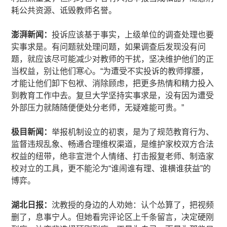
耗公共资源、诋毁教师名誉。
澎湃新闻：
投诉应该基于事实，上级单位的调查处理也要
实事求是。有问题就处理问题，如果调查后发现没有问
题，就应该尽可能减少对教师的干扰，坚决维护他们的正
当权益，别让他们寒心。“为遭受不实投诉的教师撑腰，
才能让他们卸下包袱、消除顾虑，把更多热情和精力投入
到教育工作中去。复旦大学坚持实事求是，没有因为遭受
外部压力就随随便便处分老师，无疑难能可贵。”
极目新闻：
举报机制设立的初衷，是为了规范教育行为、
监督违规乱象、畅通合理维权渠道，是维护家校双方合法
权益的纽带，绝非宣泄个人情绪、打击报复老师、制造家
校对立的工具，更不能沦为“谁闹谁有理、谁横谁获益”的
博弈。
湖北日报：
沈教授的身边的人劝她：认个怂算了，把视频
删了，息事宁人。但她看完评论区上千条留言，决定硬刚