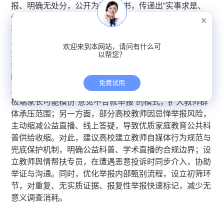
报、明确无处分，公开为教师背书，传递出“实事求是、
保护理性专业表达”的导向。同时，校方态度中立客观，
不公开指责举报家长，仅陈述核查事实，避免激化私人对
立，守住高校公信力底线。当事人沈奕斐教授亦现身说
欢迎来到本网站，请问有什么可
法，直接澄清并回溯事件全过程，关键证据（脱敏视频、
以帮您？
举报材料、调查流程）完整可追溯，全程未滋生AI造谣、
断章取义等次生负面舆情。
免费试用
此类事件具备外溢风险，需谨慎关注。一方面，个别情绪
极端家长可能模仿“意见不合就举报”的模式，扩大教师群
体承压范围；另一方面，部分高校教师因忌惮举报风险，
主动缩减公益直播、线上答疑，导致优质家庭教育公共科
普供给收缩。对此，建议高校建立教师自媒体行为规范与
兜底保护机制，明确公益科普、学术直播的合规边界；设
立教师舆情帮扶专员，在遭遇恶意投诉时同步介入，协助
举证与沟通。同时，优化举报内部甄别流程，设立初筛环
节，对重复、无实质证据、报复性举报快速标记，减少无
意义调查消耗。