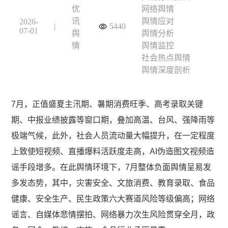
优
网络舆情
讯
舆情应对
2026-
|
5440
07-01
舆
舆情分析
情
舆情监控
社会热点舆情
舆情深度剖析
7月，正值盛夏主汛期、暑期消费旺季、高考录取关键
期、中报业绩披露等窗口期，叠加高温、台风、强降雨等
极端气候，此外，社会人员流动量大幅提升，在一定程度
上致使短视频、直播爆料活跃度走高，AI伪造图文视频造
谣手段增多。在此舆情环境下，7月整体负面舆情呈易发
多发态势，其中，灾害安全、文旅消费、教育录取、食品
健康、安全生产、民生政策六大赛道风险等级偏高；网络
谣言、自媒体悲情摆拍、网络暴力次生风险贯穿全月，政