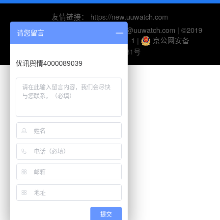
友情链接：
https://new.uuwatch.com
电话：010-82895510 | 邮箱：help@uuwatch.com | ©2019
请您留言
UUWatch-
京ICP备10045116号-1
|
京公网安备
11010802026281号
优讯舆情4000089039
提交