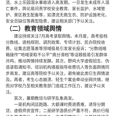
流、水上乐园溺水事故进入高发期。一旦发生未成年人溺
亡事件，舆论易问责学校安全教育、家长监护、水域管
护、景区救生配备等，如漂流无救生衣、防护设施老化、
安全员缺位等典型隐患，建议相关部门予以关注。
（二）教育领域舆情
建议持续关注7月高考录取舆情。本月度，高考投档
分数线、退档规则、调剂政策、专项计划、民办院校收
费、征集志愿落差等领域极易引发家长投诉；“分数线暗
箱操作”“地域录取不公平”“高分滑档”等话题极易引发群体
共鸣，推动舆情持续发酵。其次，野鸡大学虚假招生、伪
造录取通知书、培训机构填报指导收费坑人等负面舆情同
步高发，建议高等院校予以关注，避免被此类衍生舆情波
及。再者，考生心态崩溃、轻生个案会牵动全网共情，继
而对学校乃至相关教育部门造成工作压力，建议予以关
注。
其次，暑期教培与研学乱象高发。
一是机构闭店跑路、大额课时费退费难、诱导分期
贷、虚假师资宣传；二是研学游质价严重不符，高价行程