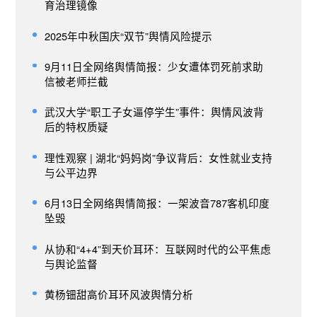
育治理镜像
2025年中秋国庆“双节”舆情风险提示
9月11日全网络舆情简报：少女遭体罚死前求助
信被老师拦截
武汉大学“职工子女逼停学生”事件：舆情风波背
后的特权质疑
理性观察 | 湖北“妈妈岗”争议背后：女性就业支持
与公平边界
6月13日全网络舆情简报：一架波音787客机印度
坠毁
从协和“4+4”到天价耳环：互联网时代的公平焦虑
与舆论监督
黄杨钿甜高价耳环风波舆情分析