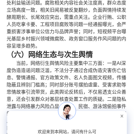
处利益输送问题。腐败相关内容社会关注度高，群众态度
立场高度一致，相关旧闻易被反复翻炒，负面舆情持续发
酵周期长、长尾效应突出，需重点关注。企业行贿、公职
人员吃拿卡要、工程项目腐败等问题一经通报曝光，会严
重损害涉事单位公信力与品牌声誉；同时，短视频平台曝
光基层乡村振兴领域微腐败、政务窗口服务作风问题的内
容呈增多趋势。
（六）网络生态与次生舆情
当前，网络衍生舆情风险主要集中三方面：一是AI深
度伪造造谣问题泛滥，不法分子通过合成伪造灾害伤亡信
息、警情通报、官方政策文件、名人负面图文视频，传播
隐蔽且辨别门槛高；同时部分账号摆拍虐童、受害求助等
悲情故事引流带货，此类舆论反转后，不仅易透支公众善
意，还会引发群众对基层核查处置工作的质疑。二是隐私
泄露与网络暴力风险凸显，KTV、民宿、游泳馆偷拍事件
频发，赛事、景区直播时常泄露游客个人信息，学生、商
户、公职人员极易因琐事遭“人肉开盒”与网暴，若平台未
能及时管控、清理违规内容，将进一步放大舆情负面影
欢迎来到本网站，请问有什么可