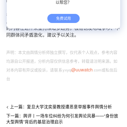
响，波及多个涉事主体，给舆情处置工作带来压力。三是
以帮您？
自媒体逐利流量乱象突出，不少博主借灾害、安全事故、
考生不幸事件博取流量，依靠断章取义剪辑视频制造矛
免费试用
盾；此外，宣扬地域歧视、抹黑特定行业、刻意煽动对立
的内容在近件来呈持续增多趋势，极易诱发地域争吵、不
同群体间矛盾激化，建议予以关注。
声明：本文由舆情分析师独立撰写，仅代表个人观点，参考内容
均源自公开报道，分析内容仅供信息参考，转载请注明来源。如
@uuwatch
对本内容有异议或投诉，
请联系y
xyq
.com或私信后
台
< 上一篇：复旦大学沈奕斐教授遭恶意举报事件舆情分析
下一篇：舆评丨一场车位纠纷为何引发舆论风暴——“身份放
大型舆情”背后的基层治理启示