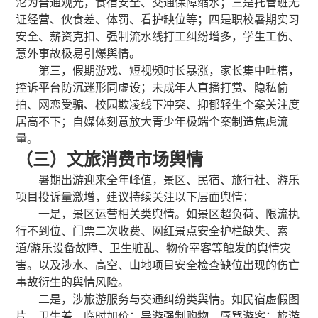
沦为普通观光，食宿安全、交通保障缩水；三是托管班无
证经营、伙食差、体罚、看护缺位等；四是职校暑期实习
安全、薪资克扣、强制流水线打工纠纷增多，学生工伤、
意外事故极易引爆舆情。
第三，假期游戏、短视频时长暴涨，家长集中吐槽，
控诉平台防沉迷形同虚设；未成年人直播打赏、隐私偷
拍、网恋受骗、校园欺凌线下冲突、抑郁轻生个案关注度
居高不下；自媒体刻意放大青少年极端个案制造焦虑流
量。
（三）文旅消费市场舆情
暑期出游迎来全年峰值，景区、民宿、旅行社、游乐
项目投诉量激增，建议持续关注以下层面舆情：
一是，景区运营相关类舆情。如景区超负荷、限流执
行不到位、门票二次收费、网红景点安全护栏缺失、索
道/游乐设备故障、卫生脏乱、物价宰客等触发的舆情灾
害。以及涉水、高空、山地项目安全检查缺位出现的伤亡
事故衍生的舆情风险。
二是，涉旅游服务与交通纠纷类舆情。如民宿虚假图
片、卫生差、临时加价；导游强制购物、辱骂游客；旅游