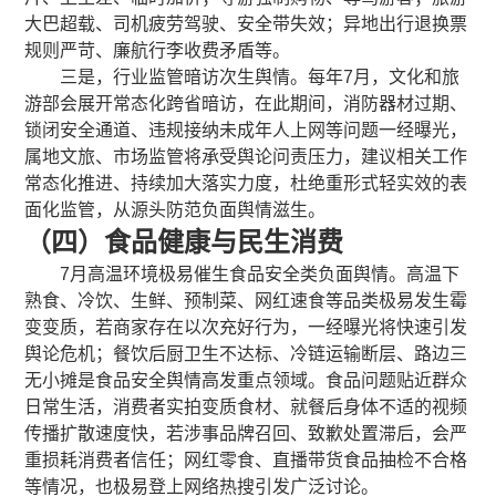
大巴超载、司机疲劳驾驶、安全带失效；异地出行退换票
规则严苛、廉航行李收费矛盾等。
三是，行业监管暗访次生舆情。每年7月，文化和旅
游部会展开常态化跨省暗访，在此期间，消防器材过期、
锁闭安全通道、违规接纳未成年人上网等问题一经曝光，
属地文旅、市场监管将承受舆论问责压力，建议相关工作
常态化推进、持续加大落实力度，杜绝重形式轻实效的表
面化监管，从源头防范负面舆情滋生。
（四）食品健康与民生消费
7月高温环境极易催生食品安全类负面舆情。高温下
熟食、冷饮、生鲜、预制菜、网红速食等品类极易发生霉
变变质，若商家存在以次充好行为，一经曝光将快速引发
舆论危机；餐饮后厨卫生不达标、冷链运输断层、路边三
无小摊是食品安全舆情高发重点领域。食品问题贴近群众
日常生活，消费者实拍变质食材、就餐后身体不适的视频
传播扩散速度快，若涉事品牌召回、致歉处置滞后，会严
重损耗消费者信任；网红零食、直播带货食品抽检不合格
等情况，也极易登上网络热搜引发广泛讨论。