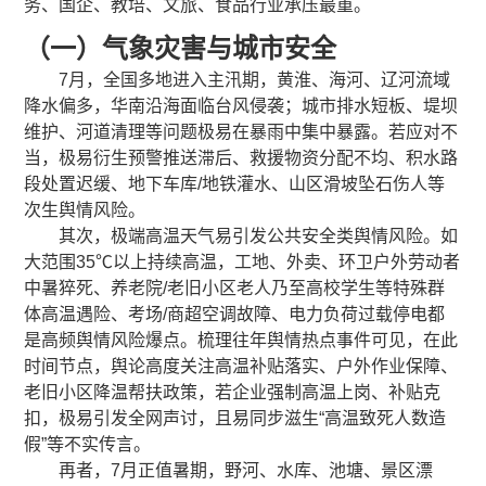
务、国企、教培、文旅、食品行业承压最重。
（一）气象灾害与城市安全
7月，全国多地进入主汛期，黄淮、海河、辽河流域
降水偏多，华南沿海面临台风侵袭；城市排水短板、堤坝
维护、河道清理等问题极易在暴雨中集中暴露。若应对不
当，极易衍生预警推送滞后、救援物资分配不均、积水路
段处置迟缓、地下车库/地铁灌水、山区滑坡坠石伤人等
次生舆情风险。
其次，极端高温天气易引发公共安全类舆情风险。如
大范围35℃以上持续高温，工地、外卖、环卫户外劳动者
中暑猝死、养老院/老旧小区老人乃至高校学生等特殊群
体高温遇险、考场/商超空调故障、电力负荷过载停电都
是高频舆情风险爆点。梳理往年舆情热点事件可见，在此
时间节点，舆论高度关注高温补贴落实、户外作业保障、
老旧小区降温帮扶政策，若企业强制高温上岗、补贴克
扣，极易引发全网声讨，且易同步滋生“高温致死人数造
假”等不实传言。
再者，7月正值暑期，野河、水库、池塘、景区漂