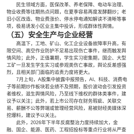
民生领域方面，医保改革、养老保障、电动车治理、
物业收费等往期热点问题，在夏季容易再度发酵翻炒；老
旧小区改造、物业费涨价、停水停电通知解读不清晰等事
项，极易诱发小区业主集中投诉，形成群体性舆情。
（五）安全生产与企业经营
高温下，工地、矿山、化工企业设备故障率升高，有
限空间、高空作业防护不足易出现伤亡事件，继而触发舆
情风险；此外，正值暑期，学生实习密集期，国企、大型
工矿一旦发生学生实习或参观类伤亡事故，舆论反差感强
烈，且相关部门面临的追责力度将更大。
7月上旬，A股集中披露中报预告，AI、科技、消费电
子等前期炒作板块若业绩不及预期，股价波动会引发投资
者维权，滋生舆情风险，乃至线下维权的群体类事件，建
议予以关注；此外，若上市公司存在财务瑕疵、关联交
易、薪酬不公等弊端或管理经营风险，易被财经类媒体深
挖爆料，建议予以关注。
此外，2026年下半年反腐整治力度持续加大，金
融、国企、能源、医药、工程招投标等重点行业将从严查