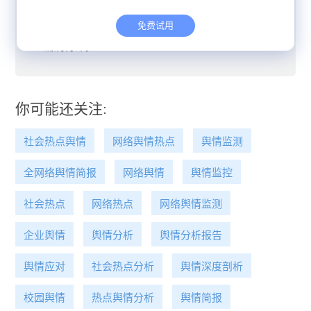
会思潮
免费试用
重庆三峡学院“天价采购”：75万与299元背后制度
漏洞待深挖
你可能还关注:
社会热点舆情
网络舆情热点
舆情监测
全网络舆情简报
网络舆情
舆情监控
社会热点
网络热点
网络舆情监测
企业舆情
舆情分析
舆情分析报告
舆情应对
社会热点分析
舆情深度剖析
校园舆情
热点舆情分析
舆情简报