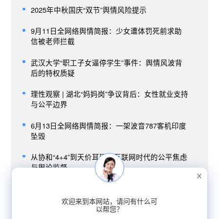
2025年中秋国庆“双节”舆情风险提示
9月11日全网络舆情简报：少女遭体罚死前求助
信被老师拦截
武汉大学“职工子女逼停学生”事件：舆情风波背
后的特权质疑
理性观察 | 湖北“妈妈岗”争议背后：女性就业支持
与公平边界
6月13日全网络舆情简报：一架波音787客机印度
坠毁
从协和“4+4”到天价耳环：互联网时代的公平焦虑
与舆论监督
黄杨钿甜高价耳环风波舆情分析
欢迎来到本网站，请问有什么可
婚姻新规舆情聚焦：户口本退出的公众反响与社
以帮您？