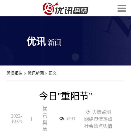
优讯
新闻
舆情报告
>
优讯新闻
> 正文
今日"重阳节”
优
舆情监测
讯
2022-
|
5293
网络舆情热点
10-04
舆
社会热点舆情
情