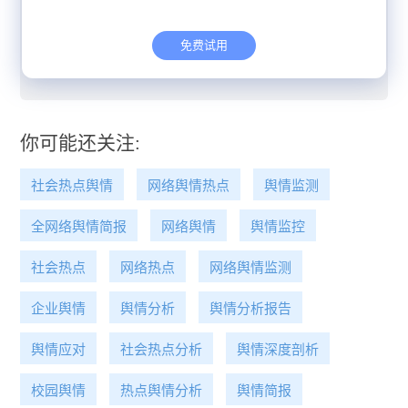
会思潮
重庆三峡学院“天价采购”：75万与299元背后制度
免费试用
漏洞待深挖
你可能还关注:
社会热点舆情
网络舆情热点
舆情监测
全网络舆情简报
网络舆情
舆情监控
社会热点
网络热点
网络舆情监测
企业舆情
舆情分析
舆情分析报告
舆情应对
社会热点分析
舆情深度剖析
校园舆情
热点舆情分析
舆情简报