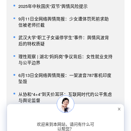
2025年中秋国庆“双节”舆情风险提示
9月11日全网络舆情简报：少女遭体罚死前求助
信被老师拦截
武汉大学“职工子女逼停学生”事件：舆情风波背
后的特权质疑
理性观察 | 湖北“妈妈岗”争议背后：女性就业支持
与公平边界
6月13日全网络舆情简报：一架波音787客机印度
坠毁
从协和“4+4”到天价耳环：互联网时代的公平焦虑
与舆论监督
黄杨钿甜高价耳环风波舆情分析
欢迎来到本网站，请问有什么可
婚姻新规舆情聚焦：户口本退出的公众反响与社
以帮您？