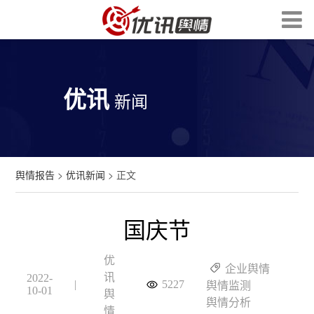
优讯
新闻
舆情报告
>
优讯新闻
> 正文
国庆节
优
企业舆情
讯
2022-
|
5227
舆情监测
10-01
舆
舆情分析
情