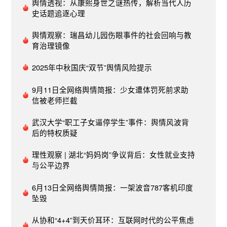
舆情透视：从康熙身世之谜热传，解析当代人历
家长同意”的班费，仍刺痛了不少人的神经。公众的
史话题追逐心理
疑问并未消散：为什么在义务教育全面普及、国家
三令五申严禁乱收费的今天，家长们的钱包依然捂
舆情观察：瑞昌幼儿园伤眼事件的社会回响与教
育治理镜像
不住？​​转自：南风窗微博舆情热度：阅读量857.5
万 讨论量1366​4、官方回应奔驰豪车被当陪葬品4
2025年中秋国庆“双节”舆情风险提示
月9日，辽宁辽阳一场疑似“奔驰S450L陪葬”的葬礼
视频在社交平台引发热议。网友发布的视频显示，
9月11日全网络舆情简报：少女遭体罚死前求助
一座刚修好的墓碑旁边，有一辆挖掘机正吊起一辆
信被老师拦截
黑色汽车，众人合力将汽车推入挖好的墓坑。随
后，车辆被埋入土中，疑似作为陪葬品下葬。从另
武汉大学“职工子女逼停学生”事件：舆情风波背
一则视频中可以看到，该车是一辆黑色奔驰
后的特权质疑
S450L，车牌号为辽*8888*，车辆顶部盖着红布。
理性观察 | 湖北“妈妈岗”争议背后：女性就业支持
答谢宴中，疑似一位男性家属发言向众人表示感
与公平边界
谢，并称为现场每位帮忙者送上500元的红包。4月
10日，辽阳市民政局一名工作人员告诉新黄河记
6月13日全网络舆情简报：一架波音787客机印度
者，已了解此事，具体情况还在核实中。（@新黄
坠毁
河 记者：李巧妹 剪辑：张成霖）​​转自：新黄河微
博舆情热度：阅读量775.8万 讨论量1509​5、男子
从协和“4+4”到天价耳环：互联网时代的公平焦虑