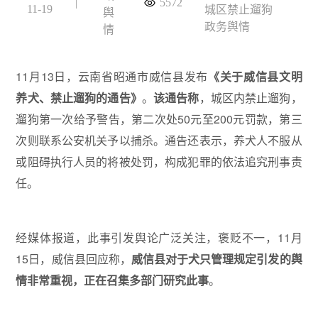
|
5572
11-19
城区禁止遛狗
舆
政务舆情
情
11月13日，云南省昭通市威信县发布
《关于威信县文明
养犬、禁止遛狗的通告》
。
该通告称
，城区内禁止遛狗，
遛狗第一次给予警告，第二次处50元至200元罚款，第三
次则联系公安机关予以捕杀。通告还表示，养犬人不服从
或阻碍执行人员的将被处罚，构成犯罪的依法追究刑事责
任。
经媒体报道，此事引发舆论广泛关注，褒贬不一，11月
15日，威信县回应称，
威信县对于犬只管理规定引发的舆
情非常重视，正在召集多部门研究此事
。