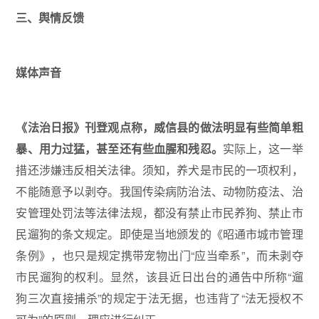
三、舆情反馈
媒体声音
《法治日报》刊登观点称，威信县的做法明显有些简单粗
暴、用力过猛，甚至还有些血腥和残忍
。
实际上，这一举
措还涉嫌违反相关法律。须知，养犬是市民的一项权利，
不能随意予以剥夺。我国传染病防治法、动物防疫法、治
安管理处罚法等法律法规，都没有禁止市民养狗、禁止市
民遛狗的条文规定。即使是当地颁发的《昭通市城市管理
条例》，也只是规定携带宠物出门“应当牵系”，而未剥夺
市民遛狗的权利。显然，该县近日出台的通告中所称“遛
狗三次直接捕杀”的规定于法无据，也违背了“法无授权不