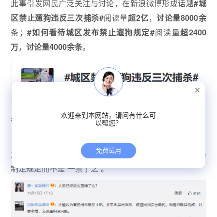
此事引发网民广泛关注与讨论，在新浪微博形成话题
#城
区禁止遛狗违反三次捕杀#
阅读量
超2亿
，
讨论量8000余
条；
#如何看待城区发布禁止遛狗规定#
阅读量
超2400
万
，
讨论量4000余条
。
欢迎来到本网站，请问有什么可
微博截图
以帮您？
免费试用
大多数网民认为此举不妥，是“一刀切”的懒政，应该严格
制定规定而不是“一禁了之”。