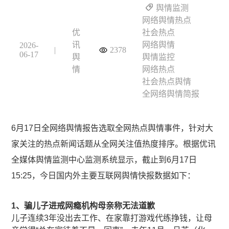
舆情监测
网络舆情热点
优
社会热点
讯
网络舆情
2026-
|
2378
06-17
舆
舆情监控
情
网络热点
社会热点舆情
全网络舆情简报
6月17日全网络舆情报告选取全网热点舆情事件，针对大
家关注的热点新闻话题从全网关注值热度排序。根据优讯
全媒体舆情监测中心监测系统显示，截止到6月17日
15:25，今日国内外主要互联网舆情快报数据如下：
1、
骗儿子进戒网瘾机构母亲称无法道歉
儿子连续3年没出去工作、在家靠打游戏代练挣钱，让母