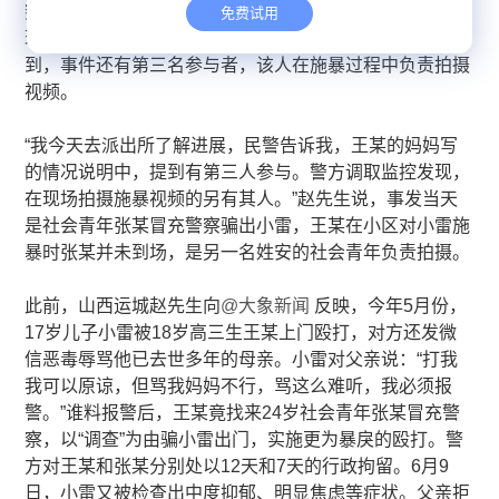
察骗出家门殴打引发广泛关注。#17岁男生被打监控还原
免费试用
现场发现第三人# 15日，伤者家属赵先生从派出所了解
到，事件还有第三名参与者，该人在施暴过程中负责拍摄
视频。
“我今天去派出所了解进展，民警告诉我，王某的妈妈写
的情况说明中，提到有第三人参与。警方调取监控发现，
在现场拍摄施暴视频的另有其人。”赵先生说，事发当天
是社会青年张某冒充警察骗出小雷，王某在小区对小雷施
暴时张某并未到场，是另一名姓安的社会青年负责拍摄。
此前，山西运城赵先生向
@大象新闻
反映，今年5月份，
17岁儿子小雷被18岁高三生王某上门殴打，对方还发微
信恶毒辱骂他已去世多年的母亲。小雷对父亲说：“打我
我可以原谅，但骂我妈妈不行，骂这么难听，我必须报
警。”谁料报警后，王某竟找来24岁社会青年张某冒充警
察，以“调查”为由骗小雷出门，实施更为暴戾的殴打。警
方对王某和张某分别处以12天和7天的行政拘留。6月9
日，小雷又被检查出中度抑郁、明显焦虑等症状。父亲拒