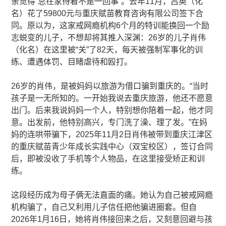
亲觉得“总在家待着不是一回事”。去年11月，吕英（化
名）花了59800元与重庆赋苗教育咨询有限公司签下合
同。原以为，这家戒网瘾机构6个月的特训能换回一个励
志蜕变的儿子，不想却将其推入深渊：26岁的儿子肖伟
（化名）在这里被“关”了82天，每天被强制军事化的训
练、遭遇体罚、目睹虐待和殴打。
26岁的肖伟，是被妈妈以旅游为借口骗到重庆的。“当时
孩子是一无所知的。一开始我说去重庆旅游，他还不愿意
出门。后来我说妈妈一个人，特别想你陪着一起，他才同
意。出发前，他特别高兴，专门洗了澡、理了发。”在妈
妈的连哄带骗下，2025年11月2日肖伟被带到重庆江津区
的重庆赋苗青少年成长实践中心（双宝校区），签订合同
后，即被没收了手机等个人物品，在这里接受矫正和训
练。
这段经历成为母子俩无法直面的痛。她认为自己被戒网瘾
机构骗了，自己又利用儿子信任把他骗进圈套。但自
2026年1月16日，她将肖伟接回来之后，又刻意回避与孩