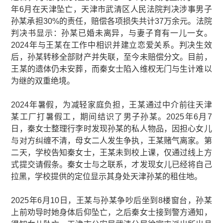
年6月在天津坠亡，天津市武清区人民法院判决涉事男子
孙某承担30%的责任，赔偿各项损失共计37万余元。法院
判决书显示：孙某已婚未离异，与妻子育有一儿一女。
2024年与王某在工作中相识并建立恋爱关系。判决生效
后，孙某转移全部财产并失联，至今未赔偿分文。目前，
王某的遗体仍未安葬，而秦女士陷入维权无门与生计难以
为继的双重绝境。
2024年暑假，为减轻家庭负担，王某通过中介前往天津
某工厂打暑假工，期间结识了男子孙某。2025年6月7
日，秦女士整理行李时发现孙某的私人物品，因担心女儿
与对方纠缠不清，母女二人发生争执，王某赌气离家。第
二天，学校告知秦女士，王某未到校上课，仅通过线上方
式提交请假条。秦女士与之联系，才发现女儿已经将自己
拉黑，学校提供的定位显示其身处天津孙某的租住地。
2025年6月10日，王某与孙某争吵后坐到8楼窗台，孙某
上前劝导时她身体后仰坠亡，之后秦女士接到警方通知，