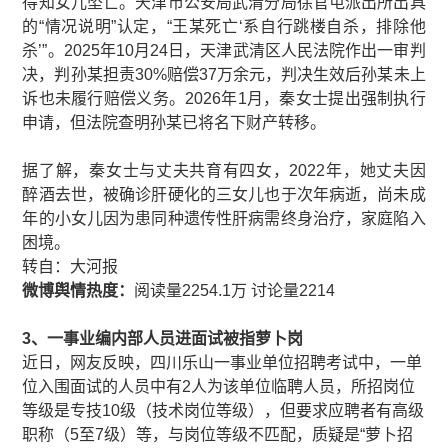
得知女儿坠亡。天津市公安局武清分局徐官屯派出所出具
的“情况说明”认定，“王某死亡‘系自行跳楼自杀，排除他
杀’”。2025年10月24日，天津武清区人民法院作出一审判
决，判孙某担责30%赔偿37万余元，判决生效后孙某未上
诉也未履行赔偿义务。2026年1月，秦女士提出强制执行
申请，但法院查明孙某已将名下财产转移。
据了解，秦女士与丈夫共育有四女，2022年，她丈夫因
醉酒去世，被确诊肝硬化的三女儿也于次年病逝，尚未成
年的小女儿因为患同种遗传性肝病需终身治疗，家庭陷入
困境。
​​转自：大河报
微博舆情热度：
阅读量2254.1万 讨论量2214
3、一事业编内部人员进面试被指萝卜岗
近日，网友反映，四川乐山一事业单位招聘考试中，一单
位入围面试的人员中有2人为该单位临聘人员，所招岗位
等级是专技10级（技术岗位等级），但要求应聘者有高级
职称（5至7级）等，与岗位等级不匹配，质疑是“萝卜招