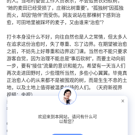
的人。当地村委会工作人员表示，不会追责农妇砍树，
“她的麦田已经受损了，庄稼比树重要”。“孤独树”因孤独
而火，却因“陪伴”而受伤。网友说站在那棵树下感到治
愈，可田地里被踩坏的麦子，又由谁来“治愈”？
打卡本身没什么不好，向往自然也是人之常情，但太多人
在追求这份治愈时，失了尊重、忘了边界。在期望被治愈
之前，不妨先上好尊重和边界这门课。当然也不能只要求
游客自觉，因为治理不能总是“事后砍树”，而要主动向前
一步，要有“接住”流量的意识和能力。希望有一天当人们
再次走进田野时，少些理所当然，多些小心翼翼。毕竟真
正治愈人心的从来都不是被围观的树，而是生生不息的土
地，以及土地上值得被温柔以待的人们。（天府新视界
视频：央视）
​​转自：封面新闻
微博舆情热度：
阅读量311.6万 讨论量223
欢迎来到本网站，请问有什么可
以帮您？
​6、17岁男生被打施暴现场第三人身份曝光
6月17日报道，山西运城一名17岁高中生小雷被人冒充警