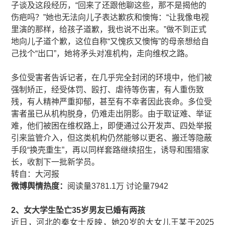
子谈及这段经历，“回来了还跟他聊这些，那不是揭他的
伤疤吗？”她也无法向儿子表达歉疚和懊悔：“让我像电视
里演的那样，给孩子道歉，我也说不出来。”做不到正式
地向儿子道个歉，这位自称“又愧疚又懊悔”的母亲想给自
己找个“出口”，她将矛头对准机构，走向维权之路。
多位受害者告诉记者，在几乎完全封闭的环境中，他们被
强制矫正，经受体罚、殴打、虐待等伤害，有人重伤致
残，有人精神严重抑郁，甚至有不幸者因此丧命。多位受
害者虽已从机构脱身，仍难走出阴影。由于取证难、举证
难，他们被困在维权路上，即便通过公开发声、四处举报
引来监管介入，但这类机构仍然能够以更名、搬迁等隐蔽
手段“换壳重生”，再以同样套路继续招生，诱导和围猎家
长，收割下一批新学员。
​转自：大河报
微博舆情热度：
阅读量3781.1万 讨论量7942
2、女大学生坠亡35岁男友已婚有两孩
近日，河北的秦女士反映，她20岁的大女儿王某于2025