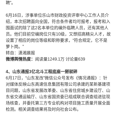
聘”。
6月16日，涉事单位乐山市财政投资评审中心工作人员介
绍，本次招聘面向全国，符合条件者均可报考，报考和入
围面试的除了这2名本单位的编外临聘人员，还有其他人
员。他们目前空编岗位只有10级，又想招高精尖人才，故
设置了相应的岗位等级和职称要求，“符合规定，它不是
萝卜岗。”
​​转自：潇湘晨报
微博舆情热度：
阅读量1249.1万 讨论量639
4、山东通报3亿北斗工程底座一掰就碎
6月17日，“山东发改”微信公众号发布《情况通报》：针
对媒体反映山东高速信息集团有限公司承建的某新基建项
目问题，山东省发展改革委、山东省住房城乡建设厅、山
东省交通运输厅、山东省国资委已组成联合调查组进驻现
场核查，并委托第三方专业机构对项目施工质量开展全面
检测。相关调查结果将及时向社会公布。