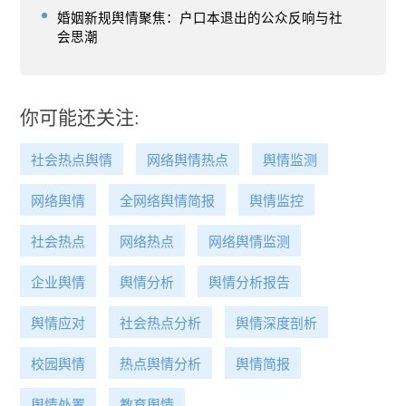
婚姻新规舆情聚焦：户口本退出的公众反响与社
会思潮
你可能还关注:
社会热点舆情
网络舆情热点
舆情监测
网络舆情
全网络舆情简报
舆情监控
社会热点
网络热点
网络舆情监测
企业舆情
舆情分析
舆情分析报告
舆情应对
社会热点分析
舆情深度剖析
校园舆情
热点舆情分析
舆情简报
舆情处置
教育舆情