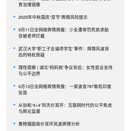
育治理镜像
2025年中秋国庆“双节”舆情风险提示
9月11日全网络舆情简报：少女遭体罚死前求助
信被老师拦截
武汉大学“职工子女逼停学生”事件：舆情风波背
后的特权质疑
理性观察 | 湖北“妈妈岗”争议背后：女性就业支持
与公平边界
6月13日全网络舆情简报：一架波音787客机印度
坠毁
从协和“4+4”到天价耳环：互联网时代的公平焦虑
与舆论监督
黄杨钿甜高价耳环风波舆情分析