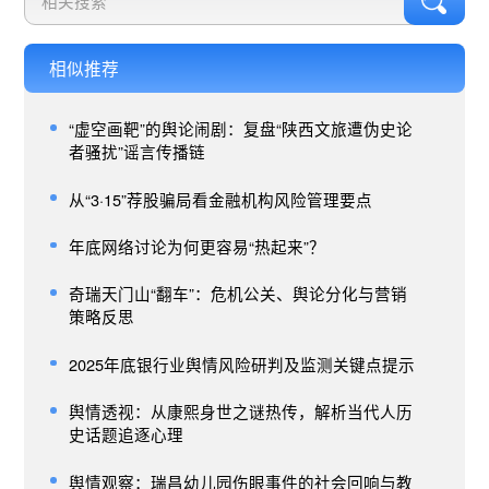
相似推荐
“虚空画靶”的舆论闹剧：复盘“陕西文旅遭伪史论
者骚扰”谣言传播链
从“3·15”荐股骗局看金融机构风险管理要点
年底网络讨论为何更容易“热起来”？
奇瑞天门山“翻车”：危机公关、舆论分化与营销
策略反思
2025年底银行业舆情风险研判及监测关键点提示
舆情透视：从康熙身世之谜热传，解析当代人历
史话题追逐心理
舆情观察：瑞昌幼儿园伤眼事件的社会回响与教