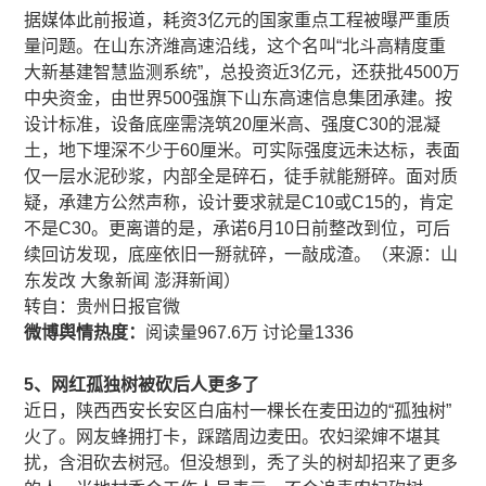
据媒体此前报道，耗资3亿元的国家重点工程被曝严重质
量问题。在山东济潍高速沿线，这个名叫“北斗高精度重
大新基建智慧监测系统”，总投资近3亿元，还获批4500万
中央资金，由世界500强旗下山东高速信息集团承建。按
设计标准，设备底座需浇筑20厘米高、强度C30的混凝
土，地下埋深不少于60厘米。可实际强度远未达标，表面
仅一层水泥砂浆，内部全是碎石，徒手就能掰碎。面对质
疑，承建方公然声称，设计要求就是C10或C15的，肯定
不是C30。更离谱的是，承诺6月10日前整改到位，可后
续回访发现，底座依旧一掰就碎，一敲成渣。（来源：山
东发改 大象新闻 澎湃新闻）
​​转自：贵州日报官微
微博舆情热度：
阅读量967.6万 讨论量1336
5、网红孤独树被砍后人更多了
近日，陕西西安长安区白庙村一棵长在麦田边的“孤独树”
火了。网友蜂拥打卡，踩踏周边麦田。农妇梁婶不堪其
扰，含泪砍去树冠。但没想到，秃了头的树却招来了更多