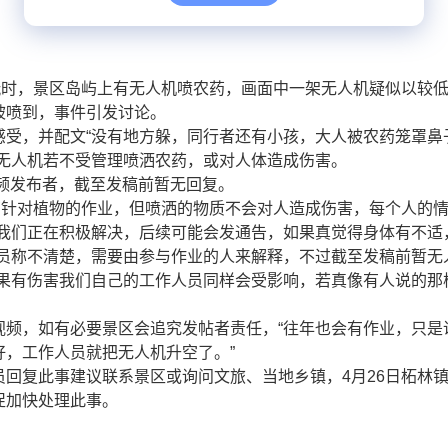
玩时，景区岛屿上有无人机喷农药，画面中一架无人机疑似以较
被喷到，事件引发讨论。
感受，并配文“没有地方躲，同行者还有小孩，大人被农药笼罩鼻
称无人机若不受管理喷洒农药，或对人体造成伤害。
频发布者，截至发稿前暂无回复。
有针对植物的作业，但喷洒的物质不会对人造成伤害，每个人的
，我们正在积极解决，后续可能会发通告，如果真觉得身体有不适
人员称不清楚，需要由参与作业的人来解释，不过截至发稿前暂无
如果有伤害我们自己的工作人员同样会受影响，若真像有人说的那
视频，如有必要景区会追究发帖者责任，“往年也会有作业，只是
，工作人员就把无人机升空了。”
回复此事建议联系景区或询问文旅、当地乡镇，4月26日柘林
促加快处理此事。