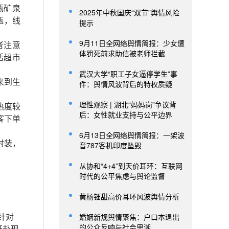
瓶矿泉
2025年中秋国庆“双节”舆情风险
瓶，线
提示
9月11日全网络舆情简报：少女遭
者注意
体罚死前求助信被老师拦截
活超市
武汉大学“职工子女逼停学生”事
来到生
件：舆情风波背后的特权质疑
理性观察 | 湖北“妈妈岗”争议背
热度较
后：女性就业支持与公平边界
客下单
6月13日全网络舆情简报：一架波
封装，
音787客机印度坠毁
从协和“4+4”到天价耳环：互联网
时代的公平焦虑与舆论监督
黄杨钿甜高价耳环风波舆情分析
婚姻新规舆情聚焦：户口本退出
针对
的公众反响与社会思潮