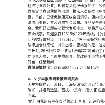
网传反映我辖区“矮萝卜·江西菜馆（分店）”
场进行调查处置，现将有关情况通报如下：经查
食品安全意识薄弱等问题。执法人员依据《中
查。目前，已督促该店完成全面消杀。店内相
法作出处理，并及时向社会公布。食品安全是
息。我所已立即启动餐饮专项排查，以最严标准
安全线索，欢迎拨打12315或12345热线，
此前据媒体报道，4月25日，广东一家餐馆后
续添加食材烹饪，对外出餐。更离谱的是，这
店长4月26日回应说，该厨师辩解是“嘴里溅
罚涉事人员，全面更换厨具，整改后厨环境卫
​​转自：红星新闻
微博舆情热度：
阅读量884.6万 讨论量1574
4、女子举报虐猫者被造谣卖淫
因举报虐猫者，近日，上海反虐猫志愿者“芝麻
曝光，并遭到造谣、骚扰。“芝麻”向警方报案
立案。
“他们用我的名字在卖淫频道上注册，还诬陷我有