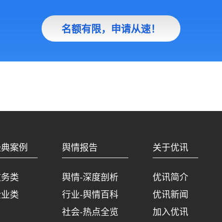
名额有限，申请从速！
经典案例
舆情报告
关于优讯
政务类
舆情-深度剖析
优讯简介
企业类
行业-舆情百科
优讯新闻
社会-热点全览
加入优讯