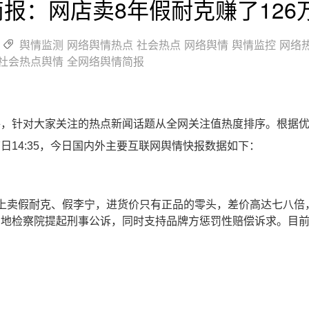
简报：网店卖8年假耐克赚了126
舆情监测
网络舆情热点
社会热点
网络舆情
舆情监控
网络
社会热点舆情
全网络舆情简报
件，针对大家关注的热点新闻话题从全网关注值热度排序。根据
日14:35，今日国内外主要互联网舆情快报数据如下：
网上卖假耐克、假李宁，进货价只有正品的零头，差价高达七八倍
当地检察院提起刑事公诉，同时支持品牌方惩罚性赔偿诉求。目