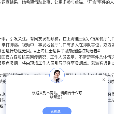
调查结果，她希望借助此事，让更多参与虐猫、“开盒”事件的
一事，引发关注。有网友发视频称，在上海迪士尼小镇某餐厅门
、拳打脚踢。视频中，事发地餐厅门口有多人在排队等位，双方
图进行劝阻无果。#上海迪士尼男子被劝烟殴打劝烟者#
假区官方客服核实网传情况，工作人员表示，不清楚事件具体情
吸烟点吸烟，将由现场工作人员引导游客至吸烟点。若游客遇到
对面赔钱和解了”。对此，
@中国新闻周刊
从上海市公安局浦东
法的，我们在处理中”，其他事宜不便告知。如遇类似情况请及
欢迎来到本网站，请问有什么可
客服工作人员回应称，目前园区没有接到禁烟通知，如果游客有
以帮您？
假区官方账号在“常见问题”中曾答复称：“游客仅可在上海迪士
，或向演职人员寻求帮助。”
免费试用