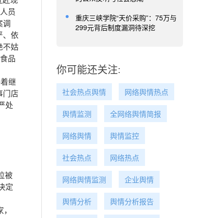
赶赴现
业人员
重庆三峡学院“天价采购”：75万与
案调
299元背后制度漏洞待深挖
严、依
绝不姑
现食品
你可能还关注:
接着继
社会热点舆情
网络舆情热点
事门店
严处
舆情监测
全网络舆情简报
网络舆情
舆情监控
社会热点
网络热点
位被
网络舆情监测
企业舆情
决定
舆情分析
舆情分析报告
家，