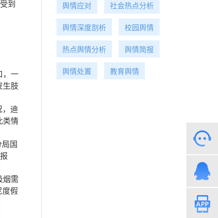
人受到
舆情应对
社会热点分析
舆情深度剖析
校园舆情
热点舆情分析
舆情简报
舆情处置
教育舆情
口，一
发生肢
况，迪
此类情
分局国
时报
吸烟需
尼度假