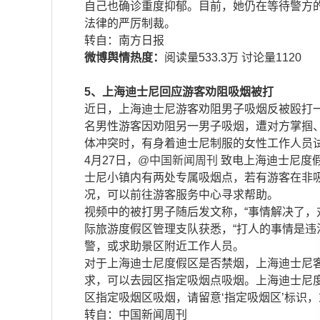
自己也确诊重度抑郁。目前，她仍在等待警方的
法律的严厉制裁。
​​转自：南方日报
微博舆情热度：
阅读量533.3万 讨论量1120
5、上海迪士尼回应游客劝阻吸烟被打
近日，上海迪士尼游客劝阻男子吸烟反被殴打
名男性游客因劝阻另一男子吸烟，遭对方掌掴
体冲突时，有身着迪士尼制服的女性工作人员试
4月27日，
@中国新闻周刊
致电上海迪士尼度
士尼小镇内有两处专属吸烟点，若有游客在非
况，可以前往游客服务中心寻求帮助。
视频中的被打男子随后发文称，“事情解决了，
际旅游度假区管理支队获悉，“打人的事情是违
警，或求助景区附近工作人员。
对于上海迪士尼度假区是否禁烟，上海迪士尼
求，可以去园区指定吸烟点吸烟。上海迪士尼度
区指定吸烟区吸烟，请留意‘指定吸烟区’标识
​​转自：中国新闻周刊