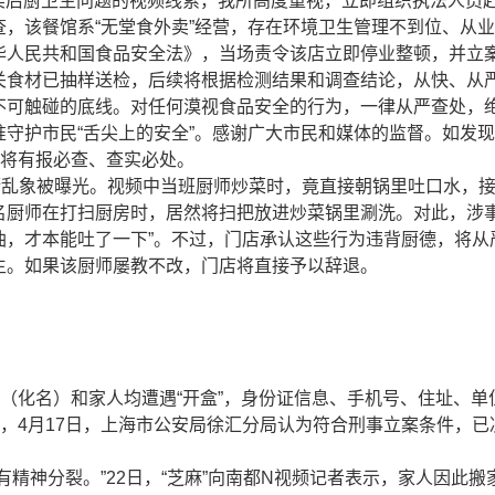
外卖后厨卫生问题的视频线索，我所高度重视，立即组织执法人员
，该餐馆系“无堂食外卖”经营，存在环境卫生管理不到位、从
华人民共和国食品安全法》，当场责令该店立即停业整顿，并立
关食材已抽样送检，后续将根据检测结果和调查结论，从快、从
不可触碰的底线。对任何漠视食品安全的行为，一律从严查处，
守护市民“舌尖上的安全”。感谢广大市民和媒体的监督。如发
我们将有报必查、查实必处。
厨乱象被曝光。视频中当班厨师炒菜时，竟直接朝锅里吐口水，
名厨师在打扫厨房时，居然将扫把放进炒菜锅里涮洗。对此，涉
了油，才本能吐了一下”。不过，门店承认这些行为违背厨德，将从
生。如果该厨师屡教不改，门店将直接予以辞退。
”（化名）和家人均遭遇“开盒”，身份证信息、手机号、住址、单
后，4月17日，上海市公安局徐汇分局认为符合刑事立案条件，已
精神分裂。”22日，“芝麻”向南都N视频记者表示，家人因此搬