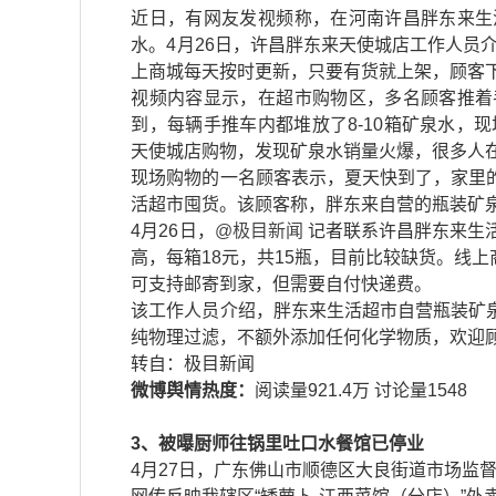
近日，有网友发视频称，在河南许昌胖东来生
水。4月26日，许昌胖东来天使城店工作人员
上商城每天按时更新，只要有货就上架，顾客
视频内容显示，在超市购物区，多名顾客推着
到，每辆手推车内都堆放了8-10箱矿泉水，
天使城店购物，发现矿泉水销量火爆，很多人
现场购物的一名顾客表示，夏天快到了，家里
活超市囤货。该顾客称，胖东来自营的瓶装矿
4月26日，
@极目新闻
记者联系许昌胖东来生
高，每箱18元，共15瓶，目前比较缺货。线上
可支持邮寄到家，但需要自付快递费。
该工作人员介绍，胖东来生活超市自营瓶装矿
纯物理过滤，不额外添加任何化学物质，欢迎顾
​​转自：极目新闻
微博舆情热度：
阅读量921.4万 讨论量1548
3、被曝厨师往锅里吐口水餐馆已停业
4月27日，广东佛山市顺德区大良街道市场监