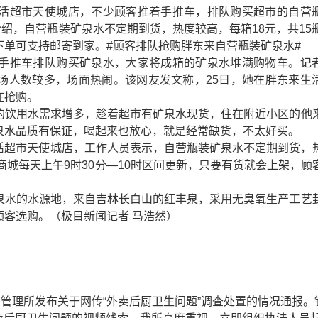
活超市天使城店，不少顾客推着手推车，排队购买超市的自营
介绍，自营瓶装矿泉水不定期到货，热度较高，每箱18元，共15
下单可支持邮寄到家。#顾客排队抢购胖东来自营瓶装矿泉水#
手推车排队购买矿泉水，大家将成箱的矿泉水堆满购物车。记
现场人数较多，场面热闹。该网友发文称，25日，她在胖东来生
在抢购。
的饮用水需求增多，趁着超市有矿泉水现货，住在附近小区的他
泉水品质有保证，喝起来也放心，就是经常缺货，不太好买。
活超市天使城店，工作人员表示，自营瓶装矿泉水不定期到货，
商城每天上午9时30分—10时区间更新，只要有货就会上架，顾
泉水的水源地，来自吉林长白山的红丰泉，采用无臭氧生产工艺
客选购。（极目新闻记者 马浩然）
督管理所发布关于网传“外卖后厨卫生问题”调查处置的情况通报。