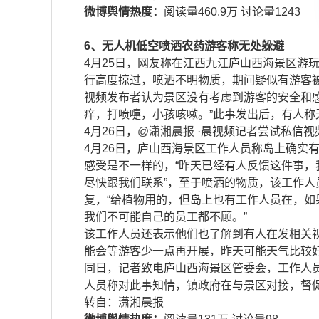
微博舆情热度：
阅读量460.9万 讨论量1243
​6、无人机低空喷洒农药游客称无处躲避
4月25日，网友称在江西九江庐山西海景区游
行高度掠过，喷洒不明物质，期间疑似有游客
视频发布者认为景区没有考虑到游客的安全和
痒，打喷嚏，小孩咳嗽。”此事发出后，有人
4月26日，
@潇湘晨报
·晨视频记者尝试私信视
4月26日，庐山西海景区工作人员称岛上确实
感受是不一样的，“昨天已经有人反馈这件事
尽快跟我们联系”，至于喷洒的物质，该工作
复，“给植物用的，但岛上也有工作人员在，
我们不可能自己的员工都不顾。”
该工作人员还表示他们也了解到有人在发相关
能会等游客少一点再开展，昨天可能天气比较好
同日，记者致电庐山西海景区管委会，工作人员
人员称对此事知情，镇政府在与景区对接，督
​​转自：潇湘晨报