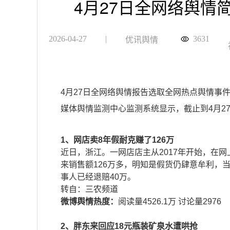
4月27日全网络舆情
2026-04-27
|
3631
优讯舆情
4月27日全网络舆情报告选取全网热点舆情事
媒体舆情监测中心监测系统显示，截止到4月27
1、网店卖8年假耐克赚了126万
近日，浙江。一网店店主从2017年开始，在
来销售额126万多，明知是假货仍肆意牟利，
事人已经退赔40万。
​转自：三农频道
微博舆情热度：
阅读量4526.1万 讨论量2976
2、胖东来回应18元瓶装矿泉水遭哄抢