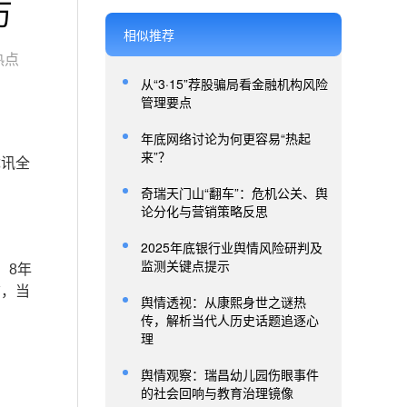
万
相似推荐
热点
从“3·15”荐股骗局看金融机构风险
管理要点
年底网络讨论为何更容易“热起
来”？
优讯全
奇瑞天门山“翻车”：危机公关、舆
论分化与营销策略反思
2025年底银行业舆情风险研判及
监测关键点提示
，8年
前，当
舆情透视：从康熙身世之谜热
传，解析当代人历史话题追逐心
理
舆情观察：瑞昌幼儿园伤眼事件
的社会回响与教育治理镜像