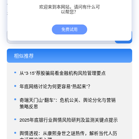
下一篇：3月28日全网络舆情简报：自刷差评淄博烧烤店谈爆
欢迎来到本网站，请问有什么可
火1年现状
以帮您？
免费试用
相似推荐
从“3·15”荐股骗局看金融机构风险管理要点
年底网络讨论为何更容易“热起来”？
奇瑞天门山“翻车”：危机公关、舆论分化与营销
策略反思
2025年底银行业舆情风险研判及监测关键点提示
舆情透视：从康熙身世之谜热传，解析当代人历