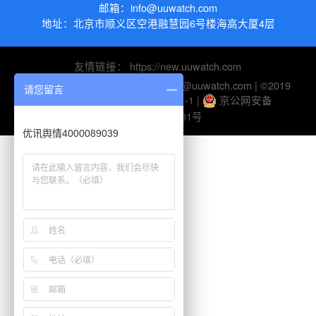
邮箱：
info@uuwatch.com
地址：
北京市顺义区空港融慧园6号楼海高大厦4层
友情链接：
https://new.uuwatch.com
电话：010-82895510 | 邮箱：help@uuwatch.com | ©2019
请您留言
UUWatch-
京ICP备10045116号-1
|
京公网安备
11010802026281号
优讯舆情4000089039