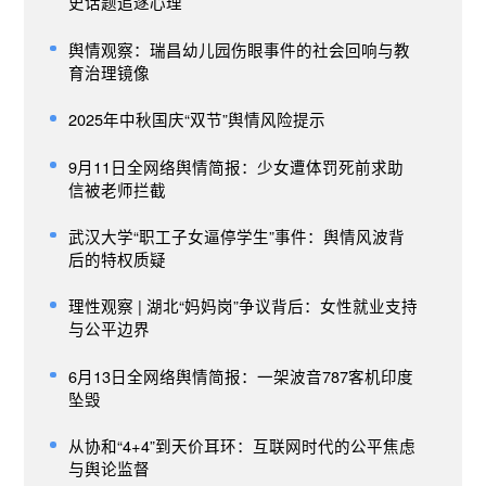
史话题追逐心理
舆情观察：瑞昌幼儿园伤眼事件的社会回响与教
育治理镜像
2025年中秋国庆“双节”舆情风险提示
9月11日全网络舆情简报：少女遭体罚死前求助
信被老师拦截
武汉大学“职工子女逼停学生”事件：舆情风波背
后的特权质疑
理性观察 | 湖北“妈妈岗”争议背后：女性就业支持
与公平边界
6月13日全网络舆情简报：一架波音787客机印度
坠毁
从协和“4+4”到天价耳环：互联网时代的公平焦虑
与舆论监督