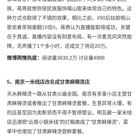
族，蒋燕就想到穿民族服饰唱山歌来体现自己的特色。这
种方式也取得了不错的效果，相比之前，
#90后姑娘唱山
歌卖春茶销量翻10倍#
。蒋燕认为直播能取得成功，关键
在于真诚，直播内容没有刻意布局，有一次麦克风突然故
障，无声播了1个多小时，还成交了将近20万。
微博舆情热度：
阅读量3630.2万 讨论量4988
​​​5、南京一米线店改名成甘肃麻辣烫店
天水麻辣烫一路从甘肃火遍全国。南京有多家小店主营甘
肃麻辣烫或者推出了甘肃麻辣烫套餐，生意异常火爆，有
的店甚至因为卖断货而不得不暂停营业。明瓦廊一家米线
店迅速把“云南小锅米线”的灯箱换成了“甘肃麻辣烫”，菜
单中也增加了甘肃麻辣烫尝鲜套餐。