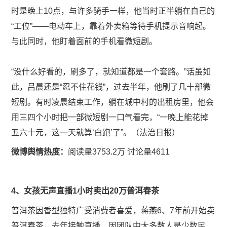
时是晚上10点，与许多骑手一样，他当时正半躺在自己的
“工位”——电动车上，靠着外卖箱等待手机提示音响起。
与此同时，他盯着面前的手机看微短剧。
“没什么好看的，刷多了，就知道都是一个套路。”话虽如
此，吕晨还是“忍不住花钱”，过去半年，他刷了几十部微
短剧。有时凌晨结束工作，躺在城中村的出租房里，他会
用三四个小时把一部微短剧一口气看完，“一晚上能花掉
五六十元，这一天就算‘白跑’了”。（法治日报）
微博舆情热度：
阅读量3753.2万 讨论量4611
​​4、女孩无声直播1小时卖出20万普洱春茶
普洱茶因香型独特广受消费者喜爱，蒋燕6、7年前开始卖
普洱春茶，去年接触直播，因团队中大多数人是少数民