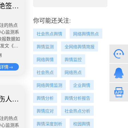
，有网民爆
污水井一
绝签字
，该文章刊登
巨大空洞。
的痕迹，污
”栏目。6
空洞，空洞
另一头污水
友称给杨幂
你可能还关注:
辆和人员在
现象。微
关注的热点
中午，@中
坍塌的是成
现76例学生
中心监测系
目前正商
有造成人员
社会热点舆情
网络舆情热点
卫生服务中
快报数据如
微博舆情
置了围
例筛查异
友发文《一
轻人短效孟婆
舆情监测
全网络舆情简报
，路面坍
9年证明高考
疾病，治愈
中悄然兴
舆情热
测
，成绩刚过
了解到，由
网络舆情
舆情监控
，诸多做广
元Manner
大学的电子
读量1.1
详情→
不少人的心
基本约在
第四“逆
星新闻 近
社会热点
网络热点
在才明白
外薪水奖
究生，毕
缴费后仍
少打工人
班时长也是
孩子送入了
网络舆情监测
企业舆情
放弃而进
个网络流
21年左右
县城考到
管涉事地区
力的事物或
咖啡师，
伤人嫌
舆情分析
舆情分析报告
，想对学弟
536.2
实，它扮
了个500
能性。”
清华刑法学
成为了人们
新闻说
舆情应对
社会热点分析
假工男生高
自己没兴
，重新参与
博舆情热
关注的热点
烧烤店兼
默是一种好
归？微博舆
300元早上
舆情深度剖析
校园舆情
中心监测系
男生学的是
生命的美好