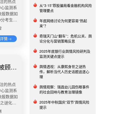
关注的热点
从“3·15”荐股骗局看金融机构风险
中心监测系
管理要点
快报数据如
0分考生@
年底网络讨论为何更容易“热起
布，徐孟南
来”？
控
大。“特别
奇瑞天门山“翻车”：危机公关、舆
目不打算
详情→
论分化与营销策略反思
辅导相关工
上985如今
2025年底银行业舆情风险研判及
，在车间流
监测关键点提示
7年前他参
被顾客
舆情透视：从康熙身世之谜热
分，那年
传，解析当代人历史话题追逐心
专业。进
理
学分大学肄
关注的热点
也试过在游
舆情观察：瑞昌幼儿园伤眼事件
中心监测系
的社会回响与教育治理镜像
来宾创业开
快报数据如
欠债六七十
2025年中秋国庆“双节”舆情风险
蓝之谜化妆
万存款。
提示
重新培训上
现了一半
测