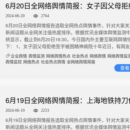
讨论量1万​​2、成都地铁13号线一在建站点坍塌6月21日早晨
粪池仅一米远的地方，就是一口政府修建的污水井。但打开
6月20日全网络舆情简报：女子因父母拒
剧&lt;哈尔滨一九四四&gt;为例》的文章，作者为演员杨幂
料称成都市地铁13号线一在建站点发生坍塌，露出地面下的
看，这个本应连接化粪池的管道口干干净净，丝毫没有排污
在《中国广播电视学刊》（中广学刊）2024年第6期“交流之窗
被困精神病院十年
在视频和图片中@大皖新闻 记者看到，一条马路上出现巨大
2024-06-20
2764
水井里只有少量的存水。一头是村民家的化粪池快要溢出，
月25日，#杨幂论文查重率#登上微博热搜，引发争议，有网
周边已设置围挡，马路两边还有不少居民楼，现场有工程车
井内连接化粪池的管道却“滴水不进”，这也是刘家社区的普遍
​​6月20日全网络舆情报告选取全网热点舆情事件，针对大家
的论文查重发现查重率低，质疑其是否达到发刊标准。25日
工作。随后，@大皖新闻 记者从成都市政府处了解到，发生
博舆情热度：阅读量5447.5万 讨论量4875​4、1个校区就发
新闻话题从全网关注值热度排序。根据优讯全媒体舆情监测
国新闻周刊 从中广联合会学术部获悉，已关注到网友质疑，
都地铁13号线一在建站点的路面，“今天凌晨3点多塌的，没
脊柱侧弯据潮新闻·钱报健康小站、杭州上城区笕桥街道社区
统显示，截止到6月20日16:30，今日国内外主要互联网舆情
议，“因为是一个热点问题，中广联合会会有一个统一意见”。
伤亡。”工作人员表示，坍塌发生后，应急人员立刻在周围设
心体检中心主任陈苏兰表示，杭州天成学校浜河校区就有76
下： 1、女子因父母拒绝签字被困精神病院十年近日，有网
热度：阅读量1334.5万 讨论量1602​​​5、广播体操为何成年
挡，“目前初步判断，不会对周围楼栋造成安全隐患。”据介绍
常。微博舆情热度：阅读量4798.7万 讨论量4019​​​5、我用1
个女孩被关厦门仙岳医院超10年》，讲述一名女生曾患精神
汤时下，一股怀旧而又新颖的健康潮流正在城市的年轻人群
塌原因还在进一步调查中。（@大皖新闻 记者 龚润泽）微博
企业舆情
舆情监测
网络舆情热点
社会热点
网络舆情
网络舆情监
不能决定人生四川，成都。张敬2005年参加高考，发挥失利
后因父母拒绝签字，多年来无法出院。澎湃新闻在当地采访
起，不少人在社交媒体上分享做广播体操的视频，与此同时
度：阅读量3702.2万 讨论量4838​​3、Manner员工月薪约5000
舆情监控
网络热点
社会热点舆情
全网络舆情简报
二本线，因不想读三本也不想复读，张敬选择填报电子科技
于多方努力，当事人已于6月12日办理出院。微博舆情热度：阅
查看
播体操的视频也获得颇为惊人的播放量。网友的观点代表了
受访咖啡师透露，即便是一线城市，Manner的咖啡师月薪也
商务专科。进入专科后，张敬成绩不佳，但在努力下，从倒数
亿 讨论量1万​​2、因停机错过考编递补考生已考上公务员据红
声：“小时候在校园做广播体操，当时只觉得是例行公事，现
5000元，例外情况是员工疯狂加班、舍弃双休，才能拿到额
袭”至全系前三，后来顺利专升本还考上了电子科技大学的研
日，一则“黑龙江一男生考编电话停机，人社局局长为其电话
那是一天中最轻松愉快的时刻，是真正的身心放松。”也有不
励。同时员工需要随时听从公司派遣去往任意门店工作，排
业后留在成都工作。如今，张敬住入了宽敞的房子里，还将
错过递补”的消息引发热议。据了解，一名考生由于其他考生
将做广播体操视为缓解压力、重拾活力的“短效孟婆汤”——这
公司掌握绝对主导权。目前，咖啡师行业整体薪资水平相较20
心仪的幼儿园。回忆19年前高考的情形，张敬说道，“我从小
入递补的行列，需要在6月17日17点之前进行资格审查，尽
行语用以指代种种让人短暂忘记烦恼、放松心情或转移注意
的高峰，还出现了倒退的情况。“最好的时候基本上新入职的
6月19日全网络舆情简报：上海地铁持刀
了大城市，如今在成都安家、娶妻生子。我高考考得不算好
的人社局局长为其充话费后仍未联系上。微博舆情热度：阅读量3
活动。在怀旧意义上，广播体操这个“短效孟婆汤”更加名副其
税前八九千是没问题的，到手大概就是五六千，现在差不多跌
学妹们说，高考很重要，但高考不能定终生，未来仍有很多可
犯被抓获
万 讨论量1486​​3、清华刑法学教授谈姜萍遭质疑6月20日，
演连接过去与现在、个人与集体、身体与心灵的桥梁角色，
2024-06-19
2253
到1000吧。”上海啡越投资管理有限公司董事长王振东对界面
微博舆情热度：阅读量4718万 讨论量9172​6、店主得知暑
教授劳东燕在个人微博账号@劳东燕2004 再次谈及姜萍，称
寻求精神慰藉和情感共鸣的重要途径。对于许多上班族而言
道。招聘平台5月数据显示，咖啡师平均月薪为4236元。微
​​6月19日全网络舆情报告选取全网热点舆情事件，针对大家
考543分要奖5006月22日，内蒙古乌兰察布。男生高考后在
趣与人进行争辩，只是担心女孩的处境，所以不认为保持沉
广播体操，既是一场身体的锻炼，又何尝不是一次心灵的回
度：阅读量3513.8万 讨论量3954​4、跑网约车16小时净收入
新闻话题从全网关注值热度排序。根据优讯全媒体舆情监测
职，高考查分543被店员围住道喜。烧烤店老板李先生称，
的选择。6月15日，劳东燕在个人账号称赞姜萍“活成了自由