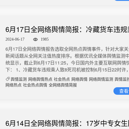
量1318​​​5、Manner回应店员泼顾客咖啡粉6月17日，上海
微博舆情热度：阅读量1.3亿 讨论量3.3万​​2、斯坦福大学博
站厅内客流拥挤状况。（央视）微博舆情热度：阅读量435.8
息区、扩大烘焙区；员工工资从2500元/月提升至4500元/月
内，疑顾客与店员起争执，一名女店员突然泼顾客一脸咖啡
乡镇公务员据澎湃新闻报道：一名斯坦福大学的博士有望成功“
394
平均每日不超过8个小时，增加年休假，满一年即可享受10
“你投诉啊”。视频显示，女店员情绪失控，不顾其他顾客和同
徽乡镇公务员。6月16日晚，安徽省宿州市公务员局通过宿
微博舆情热度：阅读量5074.1万 讨论量2790​4、晚一天送
继泼洒顾客咖啡粉后，还拍打桌面高分贝嘶叫。品牌方工作
布了宿州市2024年度考试录用公务员拟录用人员公示（第二
断崖下跌博主滤镜粉碎机测评四大电商平台销售前列24份荔枝
6月17日全网络舆情简报：冷藏货车违规
示，针对该女店员的表现，已经做了处理，肯定是被辞退了
新闻（www.thepaper.cn）注意到，公示名单中拥有博士学
斤荔枝，80%以上出现烂果。有的荔枝物流配送超过60小时
热度：阅读量695.8万 讨论量203​6、中山公园地铁站发生捅
8死司机被控制
朕来自世界顶尖学府斯坦福大学，其报考的是宿州市下辖的
2024-06-17
1985
率约20%。此外，我们还遇到了用便宜品种冒充较贵品种，
传网传“中山公园地铁站发生捅人事件”系谣传。经核实，现场
机关基层事务管理职位。招考信息显示，代码为040167的职
荔枝口味酸涩，短斤缺两三分之一以上……微博舆情热度：
​​6月17日全网络舆情报告选取全网热点舆情事件，针对大家
某超市门口抓捕一名涉嫌盗窃的违法犯罪人员，无持刀伤人
人，灵璧县下辖的韦集镇和向阳镇各招录一名，录用后考生
1718.9万 讨论量2573​​​5、瓜摊老板西瓜被砸倒赔500元被
新闻话题从全网关注值热度排序。根据优讯全媒体舆情监测
舆情热度：阅读量360.1万 讨论量31
名选择岗位，将从事公共服务、乡风文明建设、乡村振兴等
自述事情经过：路过一个重庆工贸职业技术学院门口，停下
统显示，截止到6月17日11:25，今日国内外主要互联网舆情
理工作。澎湃新闻记者注意到，报考要求中明确该岗位面向
会儿西瓜，恰好学校门口不远处有一个水果摊子，据说夫妻
下： 1、冷藏货车违规乘人致8死司机被控制6月15日22时许
员，录用后需签订5年不得流出本乡镇的协议。此前宿州市公
见我在卖西瓜，可能觉得我抢了他的生意不让我卖赶我走，
号为豫DJ103F的轻型厢式冷藏货车违规乘人，行驶至河南
布的考试成绩表显示，报考该职位的6名考生中，苏朕的笔试
舆情监测
网络舆情热点
社会热点
网络舆情
网络舆情监测
舆情监
钱没收到等了一会儿，他们占我称不让我走，我推了他们一
叶县洪庄杨镇境内（兰南高速平顶山站出站口西500米加油
总分成绩均位列第一。值得注意的是，宿州市公务员局6月6
网络热点
社会热点舆情
全网络舆情简报
了这些事…最终处理结果是扫给对方监护人500元！微博舆
机发现车厢内8人窒息昏迷，迅疾拨打120进行紧急抢救。经
查看
2024年度考试录用公务员拟录用人员公示名单（第一批）共1
读量1317.3万 讨论量1604​6、快递保鲜费引争议随着夏季
截至16日3时，8人不幸遇难。目前，货车司机和相关责任人
月16日公布的第二批名单有330人。这两批共计434人涵盖
季水果集中上市，快递保鲜费该不该收再次引发争议。据媒
善后工作已经展开，具体原因正在调查中。（叶县融媒）微
级、县级、乡镇机关以及行政执法等不同类型的公务员职位
鲜费并非冰袋等冷媒包装，而是指专属标识、优先中转、优
度：阅读量4038万 讨论量4658​​2、南方医科大南方医院称
中唯一的博士。微博舆情热度：阅读量6524.9万 讨论量8096​​
后等服务，有快递公司按照寄递距离收取3-5元增值服务费。
最轻档6月16日，#南方医科大 教师因救人上课迟到被罚#登
40岁男性人口比女性多1752万人据长期追踪结婚登记数据的
6月14日全网络舆情简报：17岁中专女
投诉称，所谓优先服务是怎么优先，究竟能快多少并不明确
天中午，南方医科大学发布回应：学校正在向相关单位了解
家何亚福分析，2024年一季度结婚登记数据下滑的原因，首