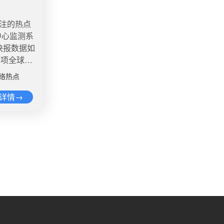
鲜平价寄，
医科大学南
口分别为
鲜服务是为
中，目前的
40岁男性
关注的热点
博舆情热
此处理结果
决定了中国
中心监测系
在医院，俞
初婚年龄推
快报数据如
发情况，可
年龄男性为
一项全球数
、20元乳
38岁，女
晋级。排在
买的乳胶
络热点
观念的改
进决赛的中
人员坦言，
多人结婚的
剑桥大学、
详情→
供旅游景区
经济承受能
友#媒体采
，而实际上
婚。（界
学专业选
工厂生产的
I伪造学生
死了，我
，“就是被
司的技术
舆情热
、记者卧底
每张1.5元
120杯柠
品。近日，
白某某已被
点120杯
士享肉类食
、教育部提醒
小哥还送了
放在地上，
”志愿填
柠檬水也差
还有工人将
各类志愿填
度：阅读量
4.6万
济损失和
日本东京电
者暗访调查