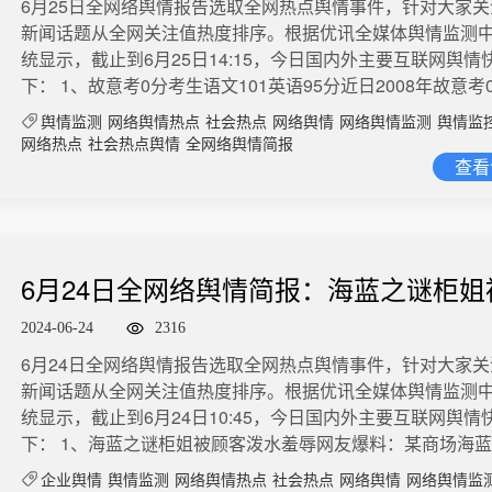
​​6月25日全网络舆情报告选取全网热点舆情事件，针对大家
新闻话题从全网关注值热度排序。根据优讯全媒体舆情监测
统显示，截止到6月25日14:15，今日国内外主要互联网舆情
下： 1、故意考0分考生语文101英语95分近日2008年故意考
徐孟南 重上考场引发热议。6月25日，2024安徽高考成绩发
舆情监测
网络舆情热点
社会热点
网络舆情
网络舆情监测
舆情监
语文成绩为101分，英语成绩为95分。他表示跟预期差距有点
网络热点
社会热点舆情
全网络舆情简报
是英语，准备的时间比较多，有点难过。”徐孟南表示其余科
查看
公布了，也不准备填报志愿。自己在准备从事高考志愿填报
作。微博舆情热度：阅读量3322万 讨论量1852​​2、17年前考
在工厂拧螺丝今年36岁的李辰在广西来宾一家工厂做维修工
水线拧松动螺丝或抢修机械臂，月薪五千多、黑白两班倒。1
6月24日全网络舆情简报：海蓝之谜柜姐
加湖南高考，已经忘了自己的高考成绩是570多分还是580多
泼水羞辱
湖南理科重点线是535分，他上了一所沿海985高校市场营销
2024-06-24
2316
入大学后，他却陷入了对网络游戏的痴迷，只修够了80%的
​​6月24日全网络舆情报告选取全网热点舆情事件，针对大家
业。离开大学后，他辗转广州、杭州、长沙等地，进过工厂
新闻话题从全网关注值热度排序。根据优讯全媒体舆情监测
戏相关的领域创业，结果都以失败告终。2016年，他在广西
统显示，截止到6月24日10:45，今日国内外主要互联网舆情
母婴店，从创业成功、成家、买车、买房到2023年关店，他
下： 1、海蓝之谜柜姐被顾客泼水羞辱网友爆料：某商场海
万。“高中时大家聊各自的理想，我说我的理想是30岁时有百
品柜台，该顾客此前就曾投诉过该柜姐，投诉后柜台小姐姐
30岁那年大家聚会，我没去，他们打电话问我，我说理想实
企业舆情
舆情监测
网络舆情热点
社会热点
网络舆情
网络舆情监