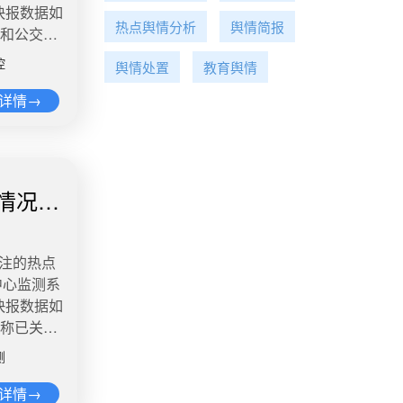
给业主分红6
小时在路
快报数据如
监控画面截
燕再次发文
入中分出三
，自己感觉
热点舆情分析
舆情简报
道和公交总
左右的奖
劳东燕回
钱，连发5
车，挣到的
线合川路站
及教育问
控
物业费不用
舆情处置
教育舆情
约车司机，
人员送医
弊的言论涉
00元至
案件正在进
详情→
可靠证据
为，这种现
京警方通报
还是针对一
缺。对此，
广泰东路十
个热爱知识
别是在当下
在一国际组
人的，难道
，确认劳动
8岁，就职
违规的确凿
情况说
的现实意
，违反停车
适吗？把传
​​5、韩国
，并辱骂他
解，就不要
国政府将新
情况，公安
079​4、
关注的热点
。政府还
饲养犬只的
道，麦当劳
中心监测系
儿假工资、
某存在的治
们不得不暂
快报数据如
​6、多地
舆情热度：
布的，声明
，称已关注
闸机口过？
月19日，
提供炸薯
在向相关单
点地铁闸
，开业不到
测
承诺会尽
医科院校及
据介绍，
的一封信》
3万 讨论
理念。”
详情→
早晚高峰
新增顾客休