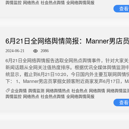
岗。女顾客来到柜台消费，发现重新工作的小姐姐，再次进
——负债百万。” 下一步，他计划去香港送外卖，听说一天收
舆情监控
网络热点
社会热点舆情
全网络舆情简报
这种人我真是来一次就想羞辱一次！随后朝对方泼了一脸水
查看
多。“人生就是这样的，低谷后再起来，这样才精彩。真的起
更激烈冲突。微博舆情热度：阅读量1.3亿 讨论量1.2万​​2、男
无所谓了。先把债还清，等老了以后就每天钓鱼。”（半岛全
母亲酒店养老遭集体拉黑近日，69岁的上海市民周先生向《
牛晓芳）微博舆情热度：阅读量2219.9万 讨论量1919​​3、
反映，他和96岁的母亲周老太从去年12月起租住在嘉定区安
不想去韩国旅游了中国2023年8月解除赴韩团体游禁令，韩
店，每月租金一万元。今年5月中旬，周老太在酒店房间的卫
准备迎接中国游客。韩国旅游业发生了多姿多彩的改变。济
6月21日全网络舆情简报：Manner男店
倒，送到安亭医院抢救至今。 雪上加霜的是，R酒店单方面
合度假酒店招聘400名新员工。还有酒店在其所有餐厅和咖
女顾客附近商家发声
生解约，让他在奔波照顾母亲的同时还要去找其他酒店入住
2024-06-21
2086
文点餐系统。首尔一些酒店配备了中国员工，一些零售店雇
示，安亭镇的酒店都不愿意接待他，他目前不得不租住在离安
的员工，不少餐馆增加了中文菜单。人参和电饭煲制造商也
​​6月21日全网络舆情报告选取全网热点舆情事件，针对大家
公里之外的江苏省昆山市的某酒店。周先生感叹，自己2007
中国消费者的产品……但9个月过去了，中国游客访韩仍未恢
新闻话题从全网关注值热度排序。根据优讯全媒体舆情监测
受伤而丧失劳动力提前病退，老母亲也在2017年一次摔跤后
前。中国游客的旅游需求目前主要针对日本。最近一两年，
统显示，截止到6月21日10:20，今日国内外主要互联网舆情
他们母子二人算是高龄残疾，却被嘉定安亭镇的酒店集体“拉黑
积极在北京和上海开展旅游推广活动，韩国政府通过部分免
下： 1、Manner男店员掌掴女顾客附近商家发声6月17日，Ma
民周刊）微博舆情热度：阅读量8195.9万 讨论量4236​​3、
扩大免税范围、增加航班等方式来吸引中国游客，可以说真
上海一门店发生男店员与女顾客冲突事件。视频显示，双方
生活污水治理假工程在青岛市城阳区上马街道刘家社区，村民
企业舆情
舆情监测
网络舆情热点
社会热点
网络舆情
网络舆情监
民合作。这一系列努力虽然有一定起色，但并没有持续吸引
等待时间问题起口角争执，随后升级为肢体冲突。事发门店
台财经调查#记者，村子里的生活污水治理工程只是一个“样子
舆情监控
网络热点
社会热点舆情
全网络舆情简报
客前往韩国旅游。微博舆情热度：阅读量1998.4万 讨论量169
红星新闻记者证实，当日冲突持续了约半小时，警务人员赶
查看
屋后的化粪池和排污管道根本就没有连通，现在平均每两个
方回应杨幂论文查重率争议近日，演员杨幂在学术期刊发表
带走。商家还表示，该店铺今天正常营业，不过涉事男店员
费找吸粪车来清理这些污水。不然自家和周边的邻居都无法
发关注。据报道，国家广电总局主管、中国广播电视社会组
没有见到来上班。据媒体报道，浦东官方部门透露，双方已
而且只要一下大雨，家家户户化粪池内的污水就会外溢到街
办的学术期刊《中国广播电视学刊》(CSSCI扩展版、北大中
主持下调解，男店员向女顾客道歉。微博舆情热度：阅读量568
脏臭弥漫着整个街道，村民们非常闹心。记者发现，距离一
2024年第六期发表了一篇名为《浅谈影视剧中演员创作习惯