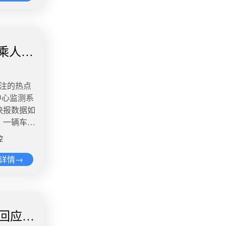
一连锁咖啡店
士拟被录用
万 讨论量
，工作时间
粉，并大喊
上岸”安
天年休假。
事劝解，
州先锋网发
到的荔枝质量
人员事后表
批）。澎湃
将近100
乘人致
。微博舆情
位的考生苏
，荔枝腐烂
人事件系谣
灵璧县乡镇
抢采未成熟
系警方在
位共招聘2
阅读量
关注的热点
情况。微博
按总成绩排
砸西瓜摊老板
中心监测系
基层综合管
来卖了一小
快报数据如
本市户籍人
都不正常，
，一辆车牌
务员局公
我有一个瓜
省平顶山市
、面试、
控
把，就发生
站）时，司
日公布的
情热度：阅
全力抢救，
详情→
04人，6
到来，大量应
已被控制，
了宿州市
体报道，保
博舆情热
，苏朕是其
先派送和售
处理结果为
3、20至
但消费者
上热搜。当
人口学专
生回应和
，保鲜费支
核实情况，
先是年轻人