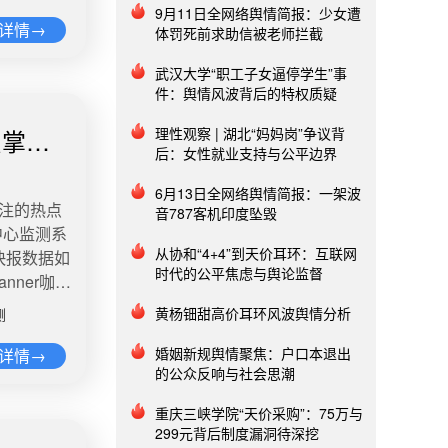
行羞辱：你
入一千
9月11日全网络舆情简报：少女遭
，双方爆发
详情→
体罚死前求助信被老师拦截
不来了也
子带96岁
媒体记者
武汉大学“职工子女逼停学生”事
新民周刊》
中国游客为啥
件：舆情风波背后的特权质疑
亭镇的R酒
国官民并举
生间跌
州岛上的综
员掌掴
理性观察 | 湖北“妈妈岗”争议背
提前与周先
后：女性就业支持与公平边界
啡厅引入中
。周先生表
了会说中文
6月13日全网络舆情简报：一架波
亭医院2
增加了针对
关注的热点
音787客机印度坠毁
年因为摔跤
复到从
中心监测系
双目失明。
韩国旅行社
从协和“4+4”到天价耳环：互联网
快报数据如
”。（新
时代的公平焦虑与舆论监督
除签证费、
nner咖啡
央视曝光农村
正做到了官
因咖啡制作
黄杨钿甜高价耳环风波舆情分析
告诉#总
测
大量中国游
附近商家向
货”，房前
0​4、主办
到后将两人
婚姻新规舆情聚焦：户口本退出
详情→
月，就要自
文章一事引
的公众反响与社会思潮
在事发后，
正常生活。
织联合会主
在相关部门
巷上，污秽
重庆三峡学院“天价采购”：75万与
文核心)在
9.1万
299元背后制度漏洞待深挖
位村民家化
——以电视