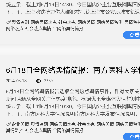
情热度：阅读量558.2万 讨论量252​6、郑州一小区挣300万
6点多出车，晚上11点收车，除去三顿饭，一天大约有16个
统显示，截止到6月19日14:30，今日国内外主要互联网舆情
理科，自己知道他543分的成绩后替他感到开心，将查分的
样子”，愿意为热爱的东西不计所得地付出。6月19日，劳东
月24日，河南郑州。郑州一小区业主委员会，从小区公共收
上。开网约车的司机郑师傅告诉记者，每天这么长时间工作
下： 1、上海地铁持刀伤人嫌犯被抓获上海市公安局城市轨
出来给他留作纪念，打算最后结算工资时，给他多发500元
评价网上对姜萍的猜疑舆论。面对网友质疑自己不懂数学，
百多万给业主分红。每平方米13元，按照房本面积给业主发
特别累，回到家就想直接躺下。一般人认为，像这样拼命开
队@轨交幺幺零 通报：2024年6月19日8时28分，轨交9号
金。微博舆情热度：阅读量1148.1万 讨论量282
应，自己发的两条博文，“一篇是谈对知识无功利的热爱，涉
舆情监测
网络舆情热点
社会热点
网络舆情
网络舆情监测
舆情监
天。业主大姐领到钱开心地竖起大拇指，她说最起码两年的
钱自然也会多，但事实并非如此。综合记者采访的数十名网
内发生一起持刀伤人案件。民警接报后迅速到场，将3名受伤
题，一篇是谈在没有信服力的证据时就传播怀疑某人考试作
网络热点
社会热点舆情
全网络舆情简报
交了。微博舆情热度：阅读量167.1万 讨论量68
扣除租车费、房租、充电费等成本后，司机的普遍月收入在60
治疗。目前，犯罪嫌疑人沈某（男，54岁）已被警方抓获，
查看
嫌诽谤，涉及法律问题。”对于姜萍被质疑，她表示：“在没有
8000元之间，换算下来跑一公里挣不到1.5元。受访专家认
一步侦办中。微博舆情热度：阅读量1.3亿 讨论量2万​​2、北
的情况下随意怀疑别人考试作弊，并在公共领域加以传播，
象折射出平台劳动者在现有劳动基准法保护体系下的制度空
夫妇开车违停挡路近日，一外交号牌车辆在朝阳区广信街与
个17岁的孩子，不知道这种不负责任的言论，可能会毁掉一
当下最重要的是要通过立法拓展劳动基准法的保护对象，特
字路口处因停车引发纠纷。经警方初步调查，涉事车辆登记
的孩子的人生吗？公共领域的发言，尤其是针对特定未成年
平台劳动者与平台关系大范围突破了劳动关系属性的背景下
织名下，6月16日上午，徐某某（男，61岁）与余某（女，5
不应该保持起码的善意吗？退一万步说，就算真有涉嫌考试
6月18日全网络舆情简报：南方医科大学
基准的权利保障属性，拓宽劳动基准法的适用范围具有重要
于该国际组织）夫妇驱车至该地点，将车停靠在机动车道上
证据，在网上对一名未成年人展开大鸣大放式的批判，这合
义。（法治日报）微博舆情热度：阅读量1663.5万 讨论量1145​
明
管理规定，影响过往车辆通行，后在他人提醒时仍拒绝挪车
2024-06-18
2359
播这种扑风捉影的怀疑当作个人权利，那是你一厢情愿的理
政府出招提升生育率引韩网民争议环球网据韩联社报道，韩
人、发表不当言论，造成不良社会影响。对于上述交通违法
再玷污权利的概念了。微博舆情热度：阅读量1140.5万 讨论量2
​​6月18日全网络舆情报告选取全网热点舆情事件，针对大家
设“婚姻登记特别税额减免”制度，以减轻国民结婚的经济负担
交管部门依法作出罚款处罚。对工作中发现的余某夫妇违规
韩国麦当劳暂时停止销售炸薯条据中华网2024年6月20日报
新闻话题从全网关注值热度排序。根据优讯全媒体舆情监测
计划推出一系列支持措施，包括子女养育税额减免、提高育
违法行为，属地公安机关依照法定程序作出相应处理。对余
韩国分公司于周四宣布，因遭遇供应链方面的突发状况，他
统显示，截止到6月18日10:30，今日国内外主要互联网舆情
延长男性育儿假等。微博舆情热度：阅读量571.5万 讨论量413
安违法行为，属地公安机关已立为行政案件开展工作。微博
时停止炸薯条的供应。这一消息是通过其官网的一份声明发
下： 1、南方医科大学情况说明南方医科大学发布情况说明
试点地铁闸门常开模式早晚高峰进出地铁站，你是否被堵在
阅读量6887万 讨论量1万​​3、胖东来调改永辉超市重新开业6
中提到：“由于供应链发生未预见的问题，我们当前无法继续
到有关该校第一临床医学院教师被通报的网络信息，学校正
刷卡或者刷码进地铁，你是否被闸机夹到过？近日，#多地试
河南郑州，#胖东来调改永辉超市重新开业#，现场人山人海
企业舆情
舆情监测
网络舆情热点
社会热点
网络舆情
网络舆情监
条服务。”公司对此造成的不便向顾客表达了诚挚的歉意，并
位了解核实情况，后续将跟进处理。 ​​​说明中还指出：“作为
门常开模式#，乘客入闸无需等待闸门动作，即可快速通过。
20分钟超市就采取限流措施。​此前，永辉超市发布《致顾客
舆情监控
社会热点舆情
全网络舆情简报
快解决以恢复炸薯条的正常销售。微博舆情热度：阅读量732.
其附属医院，生命至上、救死扶伤优先是我们始终坚持的价值
查看
“闸门常开”模式在一定程度上提高通行效率，特别是可以缓解
中提到，调改后商品结构达到胖东来商品结构的90%以上；