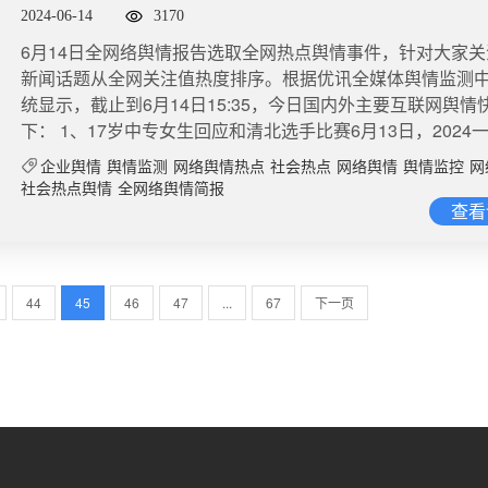
付得不明不白。刚刚入局生鲜寄递的菜鸟速递则宣布推出生
清北选手比赛
后续将跟进处理。当天下午，@现代快报 记者联系上了南方
2024-06-14
3170
数量下降。七普数据显示，中国80后、90后、00后的存活人
提供保鲜服务但免收保鲜服务费，相关负责人更是回应称保
方医院宣传处一名工作人员，对方表示，事情还在调查了解
2.15亿、1.78亿、1.55亿。其次是适婚人口性别比失衡，20-
​​6月14日全网络舆情报告选取全网热点舆情事件，针对大家
了确保在时效内送达的基础服务，不应该额外收取费用。微
处理结果被认定为教学差错，属于最轻的一档。俞莉老师对
人口比女性多了1752万人。这些结构性问题，在很大程度上
新闻话题从全网关注值热度排序。根据优讯全媒体舆情监测
度：阅读量771.9万 讨论量1284
应该是比较认可的。该工作人员还表示，这名患者本身就住
未来人口形势的发展。#不结婚的年轻人重伤糖果业#此外，
统显示，截止到6月14日15:35，今日国内外主要互联网舆情
莉老师在不在，患者的救治都是能够得到保障的。即便有突
迟也是重要原因。根据人口普查数据，2010年中国平均初婚
下： 1、17岁中专女生回应和清北选手比赛6月13日，2024
以打电话报备下。微博舆情热度：阅读量3817万 讨论量1万​​3
25.75岁，女性为24岁；2020年平均初婚年龄男性上升到29.
学竞赛公布决赛名单。来自全球各地的801名数学高手成功
胶枕加个枕套敢卖1000元#总台财经调查#曝光，有消费者购
企业舆情
舆情监测
网络舆情热点
社会热点
网络舆情
舆情监控
网
性上升到27.95岁。结婚成本过高，经济压力过大，以及婚育
第12位的姜萍显得有些特别：姜萍是该比赛举办以来首位闯
床垫，使用不到20天就粉化。温州一家乳胶制品公司的工作
社会热点舆情
全网络舆情简报
变，也在影响人们的婚育行为。当今社会，买房已经成为很
专在读生。排在她前面的选手均来自北京大学、清华大学、
查看
厂房里堆放的紫色、棕色、黑色的乳胶床垫、枕头，就是专
必备条件之一，部分大城市的房价早已超出普通工薪阶层的
麻省理工学院、普林斯顿大学等名校。#姜萍称数学就像我朋
购物店的，可以利用石墨烯、薰衣草等附加品去增加售卖点
力。在部分农村地区，天价彩礼导致很多年轻男青年结不起
访姜萍时问道：“你知道和你一起比赛的有很多清华、北大数
就是加了不同颜色的色素而已……有厂家人员还透露，自己
面）微博舆情热度：阅读量4631万 讨论量1.5万​4、男子用A
手吗？”姜萍回答：“我不知道其他是什么人，我感觉他们厉害
20元乳胶枕，被客户加个号称有磁场的枕套，卖了1000多元
44
45
46
47
...
67
下一页
同事近7000张裸照犯罪嫌疑人白某某，原本是一家互联网公
感觉他们很强，我感觉真的好离谱啊。”（中国新闻网）微博
忽悠去了”！微博舆情热度：阅读量3564.4万 讨论量5917​4
员。他用AI“一键去衣”技术，深度伪造淫秽图片近7000张，再
度：阅读量3431.9万 讨论量3478​​2、手机免密支付1岁娃误点
鸭肠鹅肠工厂在火锅餐桌上，鸭肠、鹅肠是顾客们常点的菜
卖出。图片涉及女性人数多，包括学生、教师、同事。目前
檬水近日，山东潍坊。一女子发视频称手机免密支付被1岁娃误
新京报记者先后进入河南清丰县永官食品有限公司、山东雅
提起公诉。微博舆情热度：阅读量4495.9万 讨论量8231​​​5
柠檬水。她表示看到外卖小哥时懵了，甚至因数量太多外卖
品有限公司，在鸭肠、鹅肠生产车间暗访发现，鸭肠随意堆
切勿轻信高价志愿填报指导针对近年来社会上出现的一些“高价
两趟。商家收到大额订单也没打电话来确认称不承担。最终
清洗地面的脏水混在鸭肠中，工人直接用脚踩洗鹅肠，甚至
报指导服务，教育部提醒广大考生和家长谨慎对待市面上的
不多分完了，她提醒大家免密支付不要随便开。微博舆情热
从污水中捞出的死鸭再次送回车间。微博舆情热度：阅读量346
报指导服务，切勿轻信“高价”指导咨询，避免造成不必要的经
3207.1万 讨论量2854​​3、日本福岛第一核电站1名员工死亡
讨论量7799​​​5、工人排水口小便后捞出死鸭送车间近日，记