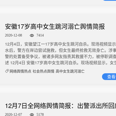
制这类行为，去浮华浮躁、重创作规律。 微博舆情热度：阅读4
受辉瑞疫苗注射的第三期志愿者出现了贝尔氏麻痹症，即面
论2.7万 2、成都新增3例本土确诊 12月8日，0~6时，四川省成都市新
品管理局的报告称，尚无明确证据将疫苗与令人不适的医学
增3例新冠肺炎确诊病例。其中1人为昨日郫都区确诊病例的
来。尽管如此，联邦监管机构还是建议“对贝尔麻痹病例进行
筛查发现，另外2人为太平村居民核酸筛查中发现。 微博舆
向更大的人群中部署疫苗。” 在瑞辉疫苗的临床试验参与者中
安徽17岁高中女生跳河溺亡舆情简报
读8.9亿 讨论5.9万 3、央视评成都确诊女孩信息遭泄露 今天，成都确诊
注射后有63％的试验对象出现疲倦，有55％的人称他们患有
的20岁女孩个人信息遭泄露，引起热议。去除少数恶意成分
32％的参与者表示发冷，24％的人抱怨关节疼痛，14％的人
2020-12-08
7414
或少折射出人们对疫情出现的焦虑感。转发提醒：现在，不
今日俄罗斯RT 微博舆情热度：阅读1.2亿 讨论3801 5、中方将对等制
12月4日，安徽望江一17岁高中女生跳河自杀。现场视频显
过度放在个别病例上的时候，我们应保持平和心态和理性态
裁插手香港事务美方人员 12月9日，针对美国国务院宣布对
水后，警方在岸边尝试施救，但女生最终抢救无效身亡。涉
疫意识不放松！ 微博舆情热度：阅读4.3亿 讨论1.7万 4、石家庄通报女
大常委会副委员长进行制裁，全国人大常委会发言人发表谈
警的处置备受争议，被诸多网友指责其救援不力，被停职调查。 舆
婴坠楼事件 2月8日，河北石家庄。官方通报女婴坠楼：11月
方以香港事务为借口粗暴干涉中国内政的行径极其卑劣，是
述 12月4日 安徽17岁高中女生跳河自杀。现场视频显示，女生跳水
专班后两次带女婴到医院检查治疗均被其父带回。12月7日
霸凌和双重标准，我们予以强烈谴责，表示坚决反对。中方
后，警方在岸边尝试施救，但女生最终抢救无效身亡。 12月4
送医治疗，目前生命体征平稳。 微博舆情热度：阅读1亿 讨论317
权、安全、发展利益的决心坚定不移，贯彻“一国两制”方针的
网络舆情热点
社会热点舆情
高中女生跳河溺亡
江县公安局发布警情通报称涉事民警、辅警已停职接受调查。 网络截
1岁男童打点滴后死亡 12月8日，山西朔州。应县孙女士称，
查看
不移，反对任何外部势力干预香港事务的决心坚定不移。中
12月6日 @金华公安 表示， 首先为消逝的生命深感惋惜。 1
多的儿子琦琦在应县和谐医院打完点滴后身亡。孙女士称，
将对提出和推动涉港议程，插手香港事务，损害中国主权安
不是神，也有职业的局限。不可能承载无限的职能。但既然
一直未出面协商后续问题。随后，@漩涡视频 根据家属提供
关人员实施对等制裁。 微博舆情热度：阅读1.3亿 讨论3661
场，已开展应急救援，可以做得更科学、迅捷高效。但对于
事医生，但电话一直未接通。 微博舆情热度：阅读1.2亿 讨论470
命都不珍惜的人，也无力回天。2.综合部门在下达处置处警
罗永浩又被限制消费 天眼查App显示，近日，北京锤子数码
12月7日全网络舆情简报：出警派出所回
应进一步考虑现场状况，让120、消防应急救援、谈判专家
司新增一则被限制消费信息。该限制消费令案号为(2020)津01
师（医生）同步联动处置。3.现场的人员既然有时间拍视频
跳河自杀
4190号，立案日期为2020年9月7日，被限制消费人员为@罗
2020-12-07
5178