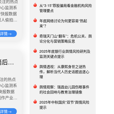
关注的热点
从“3·15”荐股骗局看金融机构风险
中心监测系
管理要点
情快报数据
遭人偷拍并
年底网络讨论为何更容易“热起
不到工作，
来”？
吴女士表
详情→
奇瑞天门山“翻车”：危机公关、舆
。 微博舆
论分化与营销策略反思
内读数低于
2025年底银行业舆情风险研判及
人，并将核
监测关键点提示
滴后死
门磁安装在
舆情透视：从康熙身世之谜热
警。网友：
传，解析当代人历史话题追逐心
理
关注的热点
EO张一鸣
中心监测系
很空闲的
舆情观察：瑞昌幼儿园伤眼事件
快报数据
的社会回响与教育治理镜像
的群里花
制作产业协
群啊”。网
2025年中秋国庆“双节”舆情风险
、轻编剧、
3662
提示
必须坚决抵
称，四位接
详情→