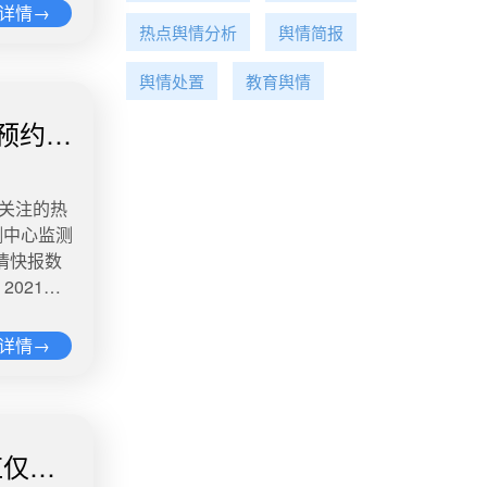
理平台上
员已积极施
详情→
一定要让
进口量占
热点舆情分析
舆情简报
 4、
要讨论平
、餐饮服务
兰州文理学
黑色上衣的
情热度：
舆情处置
教育舆情
发现当时取
云南南华县
位考生无人
期待。当
预约将
管理规定，
的工作到处
怀。但不幸
万某某在批
，兴和县卫
 TV消
望江投河少
学校发布的
间的劳动人
夫遭枪击身
荐免试研究
家关注的热
57.3
盘。在结果
 微博舆情
测中心监测
发动机工作约
情快报数
火起飞
质，就是温
出发。健全
序。根据优
021届
锁分离。此
股份一直
人群帮扶救
，今日国
人力资源社
总台央视
。今年6月
的郁结有处
台词等行为
。 ​ 微
详情→
值位列榜单
不会孤立无
制作。意见
一篇文章，
。根据牧原
重，有的演
导生育水平
团队有自
称一头猪
创作规律。
化生育政
情热度：阅
企业跨界入
调查结果。
人口老龄
的，我们
红仅仅
装备是否标
1人为昨日
国适龄人口
以速度来
9万 讨论