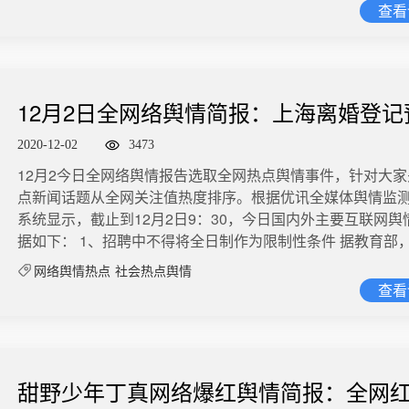
冠病毒输入风险“物防”措施。目前，全国进口冷链食品追溯管
生所站的位置，往前一步就是深水区域。所里出警的工作人
查看
论2.1万+。 微博截图 优讯全媒体舆情监测系统监测数据显示，12月4日
在请愿书的结尾还经常写道：“最后拜托您了，恳切地希望您
线运行。接入全国平台试运行的9个省（市），冷链食品首站
救了，但确实是不会水。 微博舆情热度：阅读9754.6万 讨论4018
至12月8日14:20，相关数据已达2.2万+，其中微博为事件主
我和受害者见面。” 微博舆情热度：阅读1.2亿 讨论1.2万 10、脚踹学生
全国90%以上，基本实现从海关入关到生产加工、批发零售
女孩考场丢手机内含亡父生前资料 甘肃兰州，万同学称她在
台，累计数据19520条，占全部数据的88.54%。 优讯全媒体舆情监测
支教老师被取消推免资格 近日一段网传视频显示，一名身着
的全链条信息化追溯。（总台央视记者李晶晶 王婧） 微博舆
院参加国家公务员考试时，手机在考场存放袋丢失。调监控
系统-媒体分布图 媒体评论 没有成功挽救生命的救援就是失败：人民警
男性在校园内连续踹倒4名身穿红色校服的学生。12月2日，
阅读1.9亿 讨论5535 2、女子23年前分配工作至今未有通知 被分配了工
手机的人较多，分不出是谁拿走的。学校负责人称，同场30
察，前面有着“人民”二字，就是要满足老百姓心里对于民警的
12月2日全网络舆情简报：上海离婚登记
官方通报称，因思源实验学校五年级的几名男学生违反学校
作却一直未通知上班，多年来，包宏芳为“找回”23年前分配
“承认”，已报警。 微博舆情热度：阅读2.8亿 讨论5406 5、摩萨德指挥
然，生命至上，不仅是对被救者的承诺，也是对救人者的关
班主任孙某某和老师万某某先后对几名学生进行批评教育，
奔波，“我要工作”“我要追责”的念头成为她生活的重心。近日
改为申请预约
官疑似在以色列遭枪杀 据俄罗斯卫星通讯社6日援引伊朗Press
的是，这一次奇迹并没有发生。因此在人们心里，没能挽救
2020-12-02
3473
评教育学生过程中行为过激，踢了学生。12月8日，东南大
生健康委员会提出劳动争议仲裁申请，要求解除与包宏芳之
息，当地时间3日晨间，一名45岁男子在以色列首都特拉维
女的生命，就是一次失败的救援！ 没有事实依据的批评，会让救援者感
一份文件显示，该校取消2020届经济管理学院学生万某某推
12月2今日全网络舆情报告选取全网热点舆情事件，针对大
事关系。 微博舆情热度：阅读3.3亿 讨论5863 3、我国在月球首次实现
亡，其身份为以色列摩萨德高级指挥官。 微博舆情热度：阅读92
到心寒：作为关注者，决不能因为一次失败的救援而否定全
生资格。据悉，该生为南华学生被踢事件中的涉事支教教师。
点新闻话题从全网关注值热度排序。根据优讯全媒体舆情监
国旗独立展示 12月3日23时10分，嫦娥五号上升器3000N
万 讨论4541 6、超1000家房企转行养猪 最强猪周期让生猪养殖行业坐
出来之前，贸然的指责只会让曾经奋力救人者伤心。 当他们走上天台、
热度：阅读3532.3万 讨论867 12月9日全网络舆情报告选取全网热点舆
系统显示，截止到12月2日9：30，今日国内外主要互联网舆
6分钟，成功将携带样品的上升器送入到近月点环月轨道。点
上了风口，收获了红利。从市场占有率来看，猪王争霸的实
跨进河流，一切的救援都称不上及时：最好的救援，是从心
情事件，针对大家关注的热点新闻话题从全网关注值热度排
据如下： 1、招聘中不得将全日制作为限制性条件 据教育部，2
前，着上组合体实现月面国旗展开以及上升器、着陆器的解
氏、牧原和新希望三家企业之间的“三国杀”。过去几年，温氏
社会心理服务体系和危机干预机制，有针对性地加强对重点
讯全媒体舆情监测中心监测系统显示，截止到12月9日9：30
高校毕业生总规模预计909万人，同比增加35万。教育部、
次国旗展开是我国在月球表面首次实现国旗的“独立展示”！（
稳坐“猪王”头把交椅。仅一年多，牧原股份股价上涨6倍之多
网络舆情热点
社会热点舆情
助、心理疏导、法律援助，最大限度消解社会戾气。让百姓
内外主要互联网舆情快报数据如下： 1、坚决抵制演员不背
会保障部共同部署做好2021届全国普通高校毕业生就业创业工作
记者崔霞 王世玉） 微博舆情热度：阅读9911.5万 讨论2万 4、澳总理微
查看
发布的福布斯中国富豪榜上，秦英林家族以2416亿元的财富
化解，让百姓的忧愁有处诉说，让人们知道，我们每个人都
日前，中国电视剧制作产业协会发文规范电视剧（网络剧）
博舆情热度：阅读2.7亿 讨论1.6万 2、总和生育率破警戒线 民政部部长
信发文被删 针对澳大利亚总理莫里森称微信删除了他发表的
第5名，超过众多房地产、互联网大佬。这也算是“人凭猪贵”
援，都不会被逼至绝路。 ——中国政法委长安剑-《全网热议：望江女
指出，当前重演员、轻编剧、轻导演、轻制作的现象依然严
李纪恒近日撰文表示，我国人口发展进入关键转折期。要引
外交部发言人华春莹3日在例行记者会上答问时说，微信管理
股份三季报计算，牧原每头猪的利润超过1700元，不少股民
孩溺亡，民警错了么？》 女孩轻生溺亡，民警的处置备受争议。围观者
员甚至不背台词。必须坚决抵制这类行为，去浮华浮躁、重
提升并稳定在适度区间，增加劳动力供给。李纪恒表示，优
己的法规和规则，并有权据此处理涉及微信的业务。 微博舆
=2瓶茅台酒的利润。收益如此可观，也是吸引了大批房地产
下结论总比当事人做决断轻松许多，与其无端指责，不妨等
微博舆情热度：阅读4.4亿 讨论2.7万 2、成都新增3例本土确诊 12月8
策，促进人口长期均衡发展，提高人口素质。这是积极应对
读2.1亿 讨论7446 5、中国量子计算原型机九章问世 我国科学家4日宣
圈。新希望集团董事长刘永好表示：“今天房地产转行做养猪
甜野少年丁真网络爆红舆情简报：全网
基层警情千变万化，民警背后更需有强大的支撑系统。救生
日，0~6时，四川省成都市新增3例新冠肺炎确诊病例。其中
化、持续保持社会活力的治本之策。目前，受多方影响，我
布构建了76个光子（量子比特）的量子计算原型机“九章”。
简单地算了一下全国超过1000家。” 微博舆情热度：阅读157