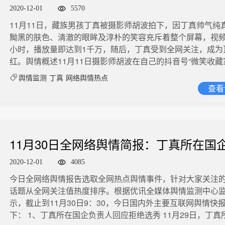
配，是否有技能培训。调查结果不是终点，更希望由此做出改变。
郫都区确诊病例的密切接触者筛查发现，另外2人为太平村居
生育意愿偏低，总和生育率已跌破警戒线，人口发展进入关
靠的颜值？
看，求解数学算法高斯玻色取样的速度只需200秒，而目前
782
2020-12-01
5570
央视主播郭志坚：《挽救一个生命，不能一命换一命》 我们会发现，所
查中发现。 微博舆情热度：阅读8.9亿 讨论5.9万 3、央视评成都确诊女
微博舆情热度：阅读1.7亿 讨论1.4万 3、上海离婚登记预约将改为申请
机要用6亿年。通常认为，50个量子比特是证明量子计算机
有成功的救援工作中都有一个关键词，那就是救生设备。无
11月11日，藏族男孩丁真被摄影师胡波拍下，因丁真帅气纯
孩信息遭泄露 今天，成都确诊的20岁女孩个人信息遭泄露，
预约 12月1日，上海市民政局举行新闻通气会，介绍贯彻落
统计算机的关键门槛。“九章”得名于我国古代一部知名的数学
衣、救生圈还是救生绳，都是警察必备的。因此，不要用“能力
黝黑的肤色、清澈的眼眸及淳朴的笑容充斥着整个屏幕，视频
议。去除少数恶意成分，这也或多或少折射出人们对疫情出
典》相关情况。《民法典》新增了30天“离婚冷静期”制度，
（记者董瑞丰、徐海涛） 微博舆情热度：阅读2810.1万 讨论4488
此次事件中的民警开脱，这并不是能力的问题。在女子纵身
小时，播放量即达到1千万，随后，丁真受到全网关注，成为
感。转发提醒：现在，不是把注意力过度放在个别病例上的
政局专门研发了针对离婚冷静期的操作模块。市民在“一网通办
美发布限制中共党员及家属赴美旅行新规 据美国《纽约时报
后，民警采取的方式是手拉手下水救援。我相信，既然警察
红。舆情概述11月11日摄影师胡波在自己的抖音号“微笑收藏家
应保持平和心态和理性态度，绷紧防疫意识不放松！ 微博舆
离婚登记的预约也将调整为离婚登记申请预约，在30天内任
道，特朗普政府当地时间周三发布新规，限制中国共产党党
的，比起同伴的手，他们更愿意拿的是一个救生圈，或是背
了一条7秒左右的短视频。截止12月1日，该视频点赞数已经达到
读4.3亿 讨论1.7万 4、石家庄通报女婴坠楼事件 2月8日，河北石家庄。
意离婚的，可以向婚姻登记机关撤回离婚登记申请。 微博舆
亲属赴美旅行，此举无疑将进一步加剧两国之间的紧张关系
舆情监测
丁真
网络舆情热点
衣。 分析过往案例可以发现，民警参与水上救援不幸牺牲的情况，主要
万，13.57粉丝转发。抖音截图11月12日微博大V@“灰兔子
官方通报女婴坠楼：11月30日成立专班后两次带女婴到医院
读3亿 讨论2.2万 4、新冠去年12月中就在美国出现 据美国《华尔街日
查看
情人士透露，这项新政将中共党员及其家属的赴美旅行签证
原因是情况偶然，缺乏准备，救援难度过大。女孩所跳的华
310万）微博转发丁真该视频：“woc！藏族康巴汉子也太帅
被其父带回。12月7日再次将女婴送医治疗，目前生命体征平
报》报道，美国疾控中心研究人员11月30日发表的研究显示
限制在单月单次入境，立即生效。报道称，在此之前，中共
枯水期，虽然事发水域最深处有4-5米，但整体流速平缓。在
我可以看一百遍”，话题#藏族的康巴汉子有多帅#，迅速登上
舆情热度：阅读1亿 讨论3177 5、1岁男童打点滴后死亡 12月8日，山
于2019年12月13日至2020年1月17日的全美9个州居民的73
中国公民一样，可以获得最长10年的赴美旅游签证。 微博舆
况中，即使民警不会游泳，但只要穿戴好救援设备，最少是
博截图11月15日随着丁真的走红，丁真家乡理塘也被大家熟
西朔州。应县孙女士称，自己一岁多的儿子琦琦在应县和谐
本检测中，有106个发现了新冠病毒抗体，说明早在去年12
阅读2.2亿 讨论1.2万 7、直播带货三天卖出130万元假口红 最近，江苏
身安全的，绝不是如有些人所推测的“要么不救，要么一起死”。 —
当地旅游，四川甘孜宣布全州所有A级景区门票免费。据百度
滴后身亡。孙女士称，事发后医院一直未出面协商后续问题
冠病毒就已在美国出现，且新冠在美国的传播比检测结果表
南京警方捣毁了一个售假团伙，这个团伙以直播带货的方式，
11月30日全网络舆情简报：丁真所在国
国青年报-《比起同伴的手，警察更愿意拿一个救生圈》 日常民众都习
示，11月15日，理塘县的搜索指数达到一个小高峰。11月1
漩涡视频 根据家属提供号码联系当事医生，但电话一直未接通
泛得多。 微博舆情热度：阅读2.3亿 讨论1.7万 5、住在5元旅店的女人
出了1.5万支冒牌的“大牌”口红。据悉，南京市民陈女士在某
惯于“有困难找警察”，过去也有很多报道提到，有的人遇到鸡
理塘县国资委下属国有公司——理塘文旅正式签约。据《红
人回应拒绝选秀
舆情热度：阅读1.2亿 讨论4701 6、罗永浩又被限制消费 天眼查App显
们 在吉林市，有一家开了24年的女子旅店。以前，花两元便
现，某品牌口红在做直播促销，主播声称货物积压，清仓大
2020-12-01
4085
都找警察，110热线被非警务事项所困扰。这一方面说明民
道，丁真和理塘文旅一共签订了两份合同，一份是劳务合同
示，近日，北京锤子数码科技有限公司新增一则被限制消费
住一晚，现在房费涨到了五元。有人睡了一晚就走；有人把
价300多元的口红只要49.9元。陈女士被优惠的价格打动了
今日全网络舆情报告选取全网热点舆情事件，针对大家关注
门的角色认知还较为模糊，而公安民警可能也存在负担过重
塘和甘孜的旅游出力，每个月3500元，有五险一金；一份是
制消费令案号为(2020)津0103执4190号，立案日期为2020
脚地；还有人在这里“养老”。旅店的老板孙二娘，今年68岁
购买。收到口红后，陈女士发现，口红和平时在商场里买的
话题从全网关注值热度排序。根据优讯全媒体舆情监测中心
此次事件而言，如果报警时选择的是119消防热线，可能会
理塘文旅要代理丁真的著作权、肖像权，去帮他争取一些利
被限制消费人员为@罗永浩 。天眼查App显示，北京锤子数
个子女人性格泼辣。这里的住客最年长的超过70岁，最小的刚
后，办案民警抓获了造假团伙的四名成员。经查犯罪嫌疑人
示，截止到11月30日9：30，今日国内外主要互联网舆情快
果；而110热线目前或许在应对时也缺乏一定的灵活性，如
把关合作机构，但不参与任何的分成。11月21日微博账号@
公司目前关联数十条被限制消费信息。 微博舆情热度：阅读1.
多是被家暴后逃出来的女人…每位住客都是有故事的人。 微
购物平台做美妆生意，但觉得利润微薄，便从其他渠道购买
下： 1、丁真所在国企负责人回应拒绝选秀 11月29日，丁真
警后协调119消防警察做出应对，也可能改变整个事件的走向。 事
（11月18日开通）发布第一条微博，配文：“入职照，我是丁
7860 7、可口可乐第三次被评最大塑料污染者 据《卫报》12月7日报
度：阅读2.6亿 讨论2.7万 6、虞书欣妈妈被限制消费 据天眼查数据显
红，再通过中介找网络主播带货。他们从一些渠道买进大牌