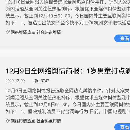
12月10日全网络舆情报告选取全网热点舆情事件，针对大家
新闻话题从全网关注值热度排序。根据优讯全媒体舆情监测
统显示，截止到12月10日9：30，今日国内外主要互联网舆
如下： 1、被造谣出轨女子至今找不到工作 杭州女子取快递
被造谣出轨快递员。当事人吴女士称，自己被社会性死亡找
网络舆情热点
社会热点舆情
而造谣者道歉并无诚意。造谣者却认为，事情只是闹着玩。
查看
示，已请律师提起刑事自诉，“一定要追究他们刑事责任到底”
情热度：阅读3.4亿 讨论2.8万 2、独居老人水表12小时不走自动预警 上
海市长宁区江苏路街道为独居老人安装智能水表，若12小时
0.01立方米会自动报警，居委会干部会第一时间上门探视老
12月9日全网络舆情简报：1岁男童打点
实情况上报街道责任科室。此外，江苏路街道还将新的智能
独居老人家中，一旦超过设定时间未开门，后台就会响起预
亡
2020-12-09
3747
建议全国推广。 微博舆情热度：阅读2.9亿 讨论1.9万 3、张一鸣在游戏
12月9日全网络舆情报告选取全网热点舆情事件，针对大家
群批员工上班时聊游戏 12月8日，网传截图显示，字节跳动C
新闻话题从全网关注值热度排序。根据优讯全媒体舆情监测
批员工在工作时间聊原神游戏：“好奇，这些同学今天工作都
统显示，截止到12月9日9：30，今日国内外主要互联网舆情
吗？”群内有人解释称：“应该看单个成员工作时间在这个闲聊
如下： 1、坚决抵制演员不背台词等行为 日前，中国电视剧
的时间占上班时间的百分比。”也有人@张一鸣 表示：“那你退
会发文规范电视剧（网络剧）制作。意见指出，当前重演员
友爆料称，目前张一鸣已退群。 微博舆情热度：阅读1.6亿 讨论
网络舆情热点
社会热点舆情
轻导演、轻制作的现象依然严重，有的演员甚至不背台词。
4、四名辉瑞疫苗志愿者出现面瘫 本周美国食品药品管理局
查看