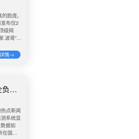
 ——
民核酸筛
键转折期。
的超级计算
有望超越传
论是救生
真的脸庞、
引起热
实《民法
专著。
不足”为
发布仅2
现的焦虑
目前上海民
 6、
跳入河中
顶级网
时候，我们
”上进行
》网站报
是愿意下水
.波哥”发
情热度：阅
何一方不愿
员及其直系
一个救生
275.4
情热度：阅
。据两名知
大叔”（粉丝
检查治疗均
详情→
最长有效期
阳河正处在
了吧！！！
稳。 微博
，在对收集
党员和其他
这样的情
热搜。微
89个献血样
情热度：
可以保证自
知。为带动
医院打完点
月中旬，新
—中
指数显
。随后，@
明的还要广
3天内卖
企负责
8日丁真与
。 微博
直播平台发
毛蒜皮事
星新闻》报
能在这儿
甩卖。市场
众对公安部
，丁真为理
信息。该限
这里当成落
，立即下单
的热点新闻
的问题。就
代理合同，
年9月7日，
了，这个小
不一样。随
监测系统显
有不同的结
益，帮丁真
码科技有限
过30岁，
周某原本在
报数据如
果在接到报
理塘丁真
4亿 讨论
博舆情热
假冒品牌口
所在国企
后总
真”。微博
口红，进价