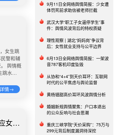
.4亿 讨
瘫。食品药
9月11日全网络舆情简报：少女遭
体罚死前求助信被老师拦截
状况联系起
密切接触者
监视，并
武汉大学“职工子女逼停学生”事
情热度：阅
，在接受
件：舆情风波背后的特权质疑
头痛，
，这也或多
发烧。@
理性观察 | 湖北“妈妈岗”争议背
是把注意力
后：女性就业支持与公平边界
示，女生跳
度，绷紧防
中国全国人
事民警和辅
6月13日全网络舆情简报：一架波
话，强调美
音787客机印度坠毁
情概
30日成立
典型的政治
再次将女婴
维护国家主
从协和“4+4”到天价耳环：互联网
日夜间 望
7 5、
时代的公平焦虑与舆论监督
决心坚定
图
自己一岁
详情→
方有关部门
.警察是人
黄杨钿甜高价耳环风波舆情分析
事发后医院
全的美方相
已抵达现
号码联系当
婚姻新规舆情聚焦：户口本退出
一个自己生
1 6、
的公众反响与社会思潮
的指令时，
科技有限公
应女孩
或心理咨询
重庆三峡学院“天价采购”：75万与
03执
或已发现，
299元背后制度漏洞待深挖
永浩 。天