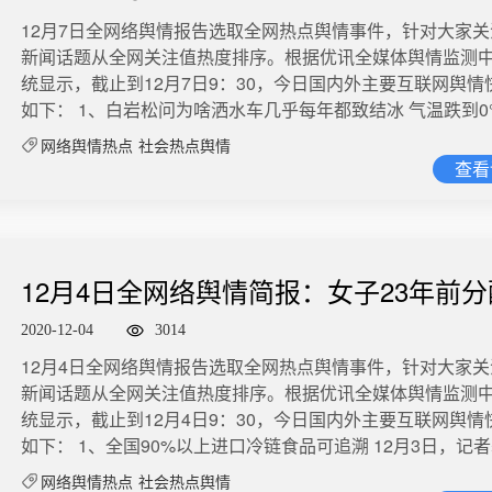
在可能或有条件的情况下，可先期开展应急救助或劝阻，而不是
眼查App显示，北京锤子数码科技有限公司目前关联数十条
12月7日全网络舆情报告选取全网热点舆情事件，针对大家
“冷漠”看着生命消亡。4.当地处警装备应该更齐全，救生圈、
信息。 微博舆情热度：阅读1.4亿 讨论7860 7、可口可乐第三次被评最
新闻话题从全网关注值热度排序。根据优讯全媒体舆情监测
救生绳、急救包成为处警的标配。（浙江处警车上全部都有）
大塑料污染者 据《卫报》12月7日报道，可口可乐、百事可
统显示，截止到12月7日9：30，今日国内外主要互联网舆情
徽当地警方联合调查结果，回应网民期待。6.生命至上，举
连续第三年被评为全球三大塑料污染企业，被指在减少塑料
如下： 1、白岩松问为啥洒水车几乎每年都致结冰 气温跌到
案为戒，提升类似警情的处置能力。 同日，涉事女孩的父亲周先生接受
“零进展”。有环保组织调查了55个国家的30多万件垃圾，其
洒水车继续工作，导致路面结冰行人摔倒。这样的新闻几乎
记者采访。他表示，“当时小孩背对着这些民警，如果速度快
品牌的塑料垃圾最多。 微博舆情热度：阅读2.1亿 讨论5266 8、大连13
网络舆情热点
社会热点舆情
都被谴责，但是今年换个地方继续来……11月29日，山东枣
能给她拉回来。当然了救不救是他的权利，我不好说人家，
查看
岁杀人少年家房屋将变卖 12月8日，大连13岁少年杀人案中
现了-4℃，但之前洒水车洒水导致路面结冰，有人连人带电
警方调查处理吧。”周先生还具体讲述了事发前的细节，事发
行拍卖以用作赔偿的蔡某某父母名下房产两次拍卖失败，即
倒。当地市容环卫服务中心表示歉意将整改。枣庄我们放心
儿提前回到家里，“我说你怎么回来了，身体又不舒服？她也
价14万余元，目前300余人围观，无人报名。淇淇家属代理
它地方呢？ 微博舆情热度：阅读3.8亿 讨论1.1万 2、实施代孕技术或可
就是很平常的样子说了声‘嗯’”。之后女儿查看了月考成绩，
告诉荔枝新闻，变卖为强制执行的最后一步，如若失败，该
构成犯罪 我国明确禁止代孕行为。根据中华人民共和国卫生
步，但父女两人还是满意的。 12月7日 九派新闻记者采访到
封，或将“以房抵债”，但由于该房屋系淇淇遇害地，淇淇家属
12月4日全网络舆情简报：女子23年前
助生殖技术管理办法》，医疗机构和医务人员不得实施任何
亲，父亲表示，没有做到家长应尽的义务，希望女儿是最后
这一抵偿方式，将考虑其他方法尽力完成变卖。 微博舆情热
技术。实施代孕技术的，由省、自治区、直辖市人民政府卫
至今未有通知
杀的人。“警方错在当时救援不力，其他的事，我不怪政府。
2.3亿 讨论3490 9、素媛案主犯希望和受害者见面 韩国“素媛案”主犯赵
2020-12-04
3014
给予警告、3万元以下罚款，并给予有关责任人行政处分；构
是与非，有关部门会介入调查。” 目前，安徽安庆望江县公安局尚未就
斗顺将于本周末出狱。据韩国媒体报道，服刑期间赵斗顺曾
12月4日全网络舆情报告选取全网热点舆情事件，针对大家
的，依法追究刑事责任。 微博舆情热度：阅读3.6亿 讨论3.7万 3、出
事件调查进展做进一步通报，持续关注！ 微博话题#跳河女孩出警派出
书中称自己对于犯罪当时的情况什么都记不起来，素媛案主
新闻话题从全网关注值热度排序。根据优讯全媒体舆情监测
派出所回应女孩跳河自杀 12月4日，安徽望江县一名17岁高
所称警察不是超人##央视主播评安徽女孩轻生溺亡##跳河溺
害者见面。据悉，赵斗顺的请愿书中，曾称罪名太“丢脸”，自
统显示，截止到12月4日9：30，今日国内外主要互联网舆情
溺亡。有网友质疑警方没有及时、正确地施救。警方通报称
回忆事发前细节##安徽溺亡女孩父亲发声##安徽溺亡女孩事
没有向其他犯人透露过。赵斗顺收监后到目前为止提交的请
如下： 1、全国90%以上进口冷链食品可追溯 12月3日，记
辅警已停职接受调查。12月5日，媒体连线了出警救援的雷
##金华公安评警察注视女生溺亡被停职#等多个话题登上热搜
100个，其中最经常出现的内容便是声称自己从头到尾喝醉
场监管总局正全面推进进口冷链食品追溯管理平台建设，进
对方表示，网络谣言歪曲事实，很多人不了解现场情况就妄
视主播评安徽女孩轻生溺亡#截止12月8日14:00，阅读已达2.
网络舆情热点
社会热点舆情
起来的说法;因为喝醉了，所以也觉得自己没有什么罪过。同