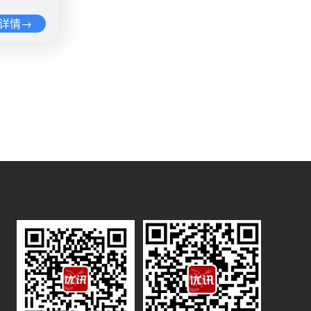
综艺节目的
调查会给出
友评论：别
大塑料污染
美，于5
间里，嫌疑
对他不公
审视整个事
截图11月
详情→
55个国家
消费及非生
抛售，嫌疑
“他对选
后能在很大
》。该纪
舆情热
科技有限
2.2万
冬称，他
完美呈现了
 微博舆情
度和热度有
于被很多网
蔡某某父母
求民众待
也是一
为这些处警
己家在四
0余人围
，辛巴道歉
说，避免出
导致这名女
西藏日报
卖为强制执
不是夸大
加塞蒂还
实，脱发分
难：有人质
、辽宁、
，但由于
赔十。 微
些规定都有
看医生。自
人质疑态度
受了央视的
考虑其他方
餐馆等被豁
脱发超10
“民警凝
月29日丁
，截至当
命也是
选秀公司和
。据韩国媒
5人，累计
价格过
？放牛。
当时的情况
讨论1811
5元一根、
说：“最
择暂不回
斗顺的请愿
，为实现温
人员表示，
机制，有针
牌”。 杜
。赵斗顺
油汽车的新
犯法律法规
大限度消解
理塘的知名
现的内容便
日宣布这一
4003
，让人们知
的旅游资
，所以也觉
2019年
微博称，她
动态为丁真
道：“最
舆情热度：
诉，维持
11月21
舆情热
龙区人民
成为网络名