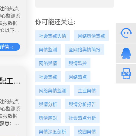
“围观”
被限制消费
关注的热点
救生衣、
中心监测系
5.静待安
乐和雀巢已
你可能还关注:
快报数据
一反三，以
垃圾方面
0℃以下，
中可口可乐
社会热点舆情
网络舆情热点
每年都有，
一点应该
庄就再次出
（现在）由
详情→
，被强制执
舆情监测
全网络舆情简报
动车一起摔
前一天女
将变卖，降
了，但是其
没绷着，
律师田参军
网络舆情
舆情监控
虽有些许退
房产或将解
部《人类辅
溺亡女孩父
无法接受
社会热点
网络热点
分配工作
形式的代孕
一个跳河自
度：阅读
生行政部门
对与错，
网络舆情监测
企业舆情
成犯罪
多次在请愿
关注的热点
警
舆情分析
舆情分析报告
犯希望和受
中心监测系
中女生跳河
亡女孩父亲
己一次也
快报数据
涉事民警、
舆情应对
社会热点分析
件最新进展
愿书超过
者获悉：市
阳派出所，
，其中#央
了酒，记不
一步强化新
加评论。女
舆情深度剖析
校园舆情
3亿+，讨
时，赵斗顺