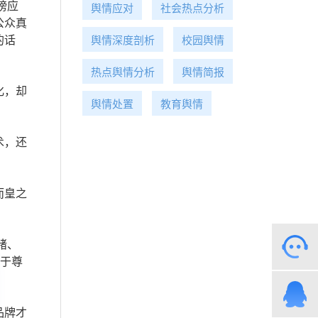
榜应
舆情应对
社会热点分析
公众真
的话
舆情深度剖析
校园舆情
热点舆情分析
舆情简报
化，却
舆情处置
教育舆情
术，还
而皇之
绪、
高于尊
品牌才