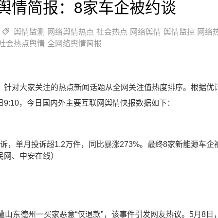
络舆情简报：8家车企被约谈
舆情监测
网络舆情热点
社会热点
网络舆情
舆情监控
网络
社会热点舆情
全网络舆情简报
件，针对大家关注的热点新闻话题从全网关注值热度排序。根据优
9:10，今日国内外主要互联网舆情快报数据如下：
诉，单月投诉超1.2万件，同比暴涨273%。最终8家新能源车企
人民网、中安在线）
遭山东德州一买家恶意“仅退款”，该事件引发网友热议。5月8日