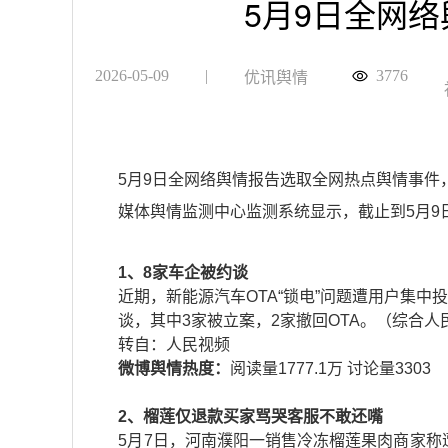
5月9日全网
2026-05-09
|
3776
优讯舆情
5月9日全网络舆情报告选取全网热点舆情事
媒体舆情监测中心监测系统显示，截止到5月9日
1、8家车企被约谈
近期，新能源汽车OTA“锁电”问题遭用户集中投
谈，其中3家被立案，2家撤回OTA。（综合
​转自：人民视频
微博舆情热度：
阅读量1777.1万 讨论量3303
2、榴莲仅退款买家骂哭客服不敢还嘴
5月7日，河南濮阳一销售冷冻榴莲果肉商家称