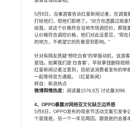
监督管理局重视。
5月8日，当事游客告诉红星新闻记者，在调
打给他们，但他们拒绝了。“对方也透露过商家
给我，说这个价格符合当地市场调控价，那我
认价格符合调控价格，他们对此没意见，“现在
的地方，不希望它的形象受到影响。”
针对有网友质疑“想吃白食”的举报动机，该游
是钱。如果我们是‘白食客’，早就拿钱删除视
红星新闻记者注意到，目前该消费者发布的举
一起等待官方通报。（红星新闻）
​​转自：新浪热点
微博舆情热度：
阅读量1576.9万 讨论量3096
4、OPPO暴露对网络亚文化缺乏边界感
5月8日，OPPO发布的母亲节活动文案引发争
个是我爸，另一个一年见两回。跟我爸约会基