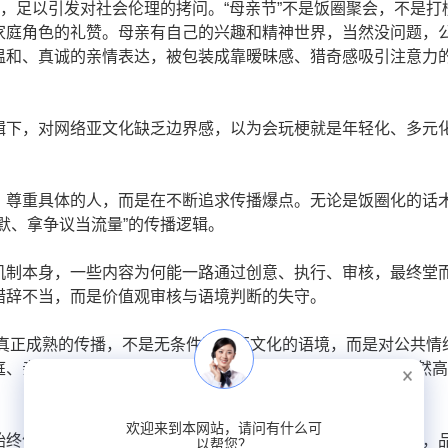
合，足以引发对社会伦理的拷问。“母亲节”不是饭圈聚会，不是打
家庭角色的礼赞。母亲有自己的兴趣和精神世界，当然没问题，
温和、真诚的亲情表达，被包装成靠暧昧感、猎奇感吸引注意力
辑下，对网络亚文化缺乏边界感，以为会玩梗就是年轻化、多元
、尊重具体的人，而是在不断追求传播爆点。无论是饭圈化的话
默、拿争议当流量”的传播逻辑。
机制本身，一些内容为何能一路通过创意、执行、审核，最终堂
措辞不当，而是价值观审核与语境判断的失守。
，但真正成熟的传播，不是无条件迎合亚文化的语境，而是对公共情
、亲情、性别等议题时，更应意识到，所谓的“创意”并不天然
欢迎来到本网站，请问有什么可
始终停留在公关层面，只有真正落实到营销策划的每一个环节，
以帮您？