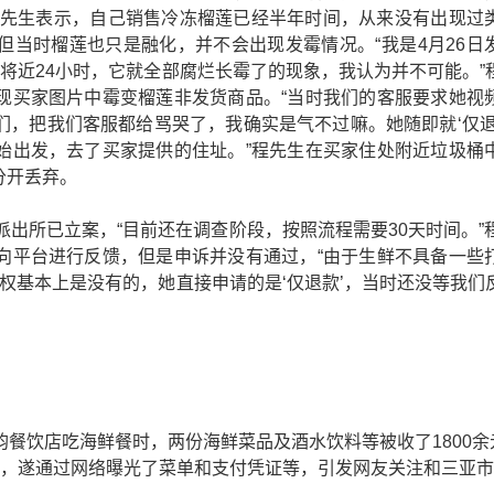
先生表示，自己销售冷冻榴莲已经半年时间，从来没有出现过
但当时榴莲也只是融化，并不会出现发霉情况。“我是4月26日
种将近24小时，它就全部腐烂长霉了的现象，我认为并不可能。”
现买家图片中霉变榴莲非发货商品。“当时我们的客服要求她视
们，把我们客服都给骂哭了，我确实是气不过嘛。她随即就‘仅退
始出发，去了买家提供的住址。”程先生在买家住处附近垃圾桶
分开丢弃。
派出所已立案，“目前还在调查阶段，按照流程需要30天时间。”
向平台进行反馈，但是申诉并没有通过，“由于生鲜不具备一些
权基本上是没有的，她直接申请的是‘仅退款’，当时还没等我们
韵餐饮店吃海鲜餐时，两份海鲜菜品及酒水饮料等被收了1800余
”，遂通过网络曝光了菜单和支付凭证等，引发网友关注和三亚