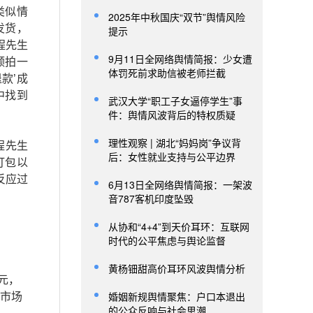
类似情
2025年中秋国庆“双节”舆情风险
发货，
提示
程先生
9月11日全网络舆情简报：少女遭
频拍一
体罚死前求助信被老师拦截
款’成
中找到
武汉大学“职工子女逼停学生”事
件：舆情风波背后的特权质疑
理性观察 | 湖北“妈妈岗”争议背
程先生
后：女性就业支持与公平边界
打包以
反应过
6月13日全网络舆情简报：一架波
音787客机印度坠毁
从协和“4+4”到天价耳环：互联网
时代的公平焦虑与舆论监督
黄杨钿甜高价耳环风波舆情分析
元，
婚姻新规舆情聚焦：户口本退出
市市场
的公众反响与社会思潮