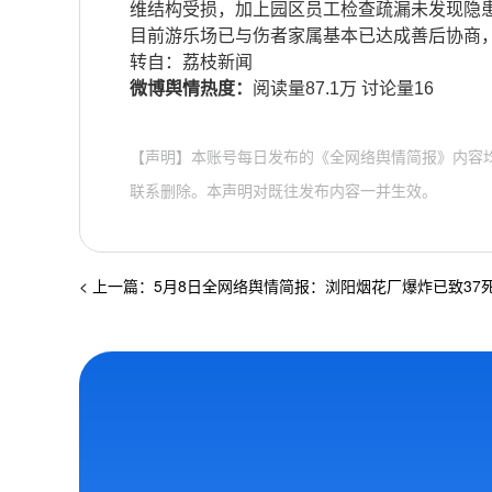
维结构受损，加上园区员工检查疏漏未发现隐
目前游乐场已与伤者家属基本已达成善后协商
​​转自：荔枝新闻
微博舆情热度：
阅读量87.1万 讨论量16
【声明】本账号每日发布的《全网络舆情简报》内容
联系删除。本声明对既往发布内容一并生效。
< 上一篇：5月8日全网络舆情简报：浏阳烟花厂爆炸已致37