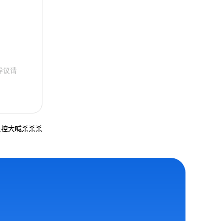
异议请
失控大喊杀杀杀