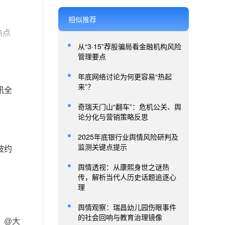
相似推荐
热点
从“3·15”荐股骗局看金融机构风险
管理要点
年底网络讨论为何更容易“热起
来”？
讯全
奇瑞天门山“翻车”：危机公关、舆
论分化与营销策略反思
2025年底银行业舆情风险研判及
监测关键点提示
被约
舆情透视：从康熙身世之谜热
传，解析当代人历史话题追逐心
理
舆情观察：瑞昌幼儿园伤眼事件
的社会回响与教育治理镜像
，
@大