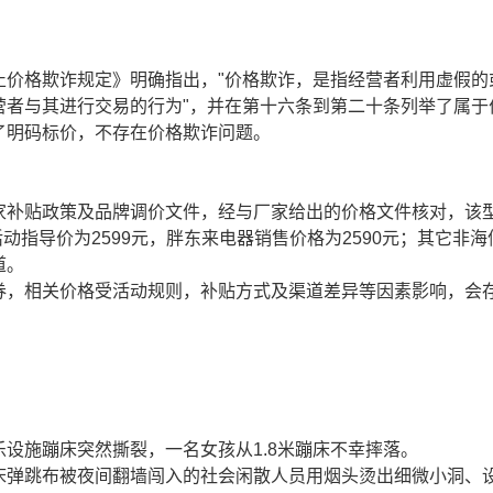
止价格欺诈规定》明确指出，"价格欺诈，是指经营者利用虚假的
营者与其进行交易的行为"，并在第十六条到第二十条列举了属于
了明码标价，不存在价格欺诈问题。
家补贴政策及品牌调价文件，经与厂家给出的价格文件核对，该
活动指导价为2599元，胖东来电器销售价格为2590元；其它非海
道。
券，相关价格受活动规则，补贴方式及渠道差异等因素影响，会
设施蹦床突然撕裂，一名女孩从1.8米蹦床不幸摔落。
床弹跳布被夜间翻墙闯入的社会闲散人员用烟头烫出细微小洞、