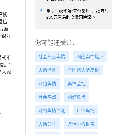
重庆三峡学院“天价采购”：75万与
把钱
299元背后制度漏洞待深挖
短信
后确
个很好
你可能还关注:
社会热点舆情
网络舆情热点
根就不
复。”
舆情监测
全网络舆情简报
望大家
网络舆情
舆情监控
社会热点
网络热点
网络舆情监测
企业舆情
’，一
舆情分析
舆情分析报告