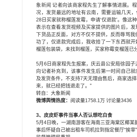
象新闻
记者向该商家程先生了解事情进展。程
况，发货最远的地址有云南，需要运输几天，
28日买家就称榴莲发霉，申请‘仅退款’。像这
表示在查看发货视频及买家提供的图片后，发
下货品正反面，对方不仅不提供，反而辱骂我
功了，仅退款完成后，我收拾了一下东西就开
榴莲包装袋，未找到榴莲，买家称霉变榴莲已
5月6日商家程先生报案，庆云县公安局徐园子
向记者补充到，该事件发生后第一时间自己就
及发货条件，不支持7天无理由售后，商家选择
来，就已经把钱退走了。”
​​转自：大象新闻
微博舆情热度：
阅读量1758.1万 讨论量3436
3、皮皮虾事件当事人否认想吃白食
5月4日晚，一湖南游客在海南三亚海棠区椰某
事后怀疑自己被出租车司机拉到指定餐厅“挨宰