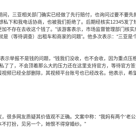
查期间，三亚相关部门确实已经做了先行赔付，也询问过要不要先
想私下和我电话协商，也被我们拒绝了。后期经核实12345发了
更加不存在去收这个钱了。”该游客表示，市场监督管理部门核实
就是（等待调查）出租车和商家的问题”。他多次表示：“三亚是
客表示举报不是钱的问题，“钱我们没收，也不会收，因为重点压
频私了了，不会顶着那么大的压力还在这里支持官方，等待官方答
报视频已经全部删除，其视频平台账号也已经改名。他表示，希
议，很多网友质疑其价值观不正确。文案中称：“我妈有两个‘老公
本不打扮，见另一个，她恨不得穿婚纱。”