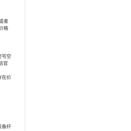
或者
价格
型号空
信官
存在价
设备纤