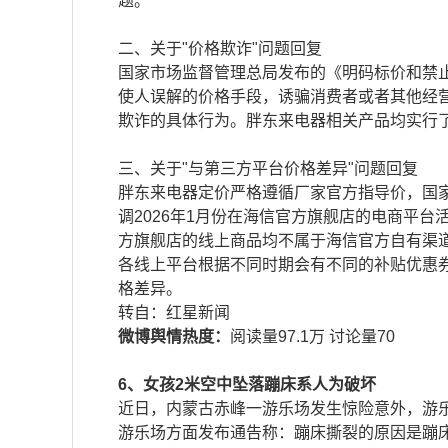
题。
二、关于"价格欺诈"问题回复
国家市场监督管理总局发布的《明码标价和禁
使人误解的价格手段，诱骗消费者或者其他经
欺诈的具体行为。胖东来电器相关产品均实行
三、关于"与第三方平台价格差异"问题回复
胖东来电器定价严格遵循厂家官方指导价，国
调2026年1月份在海信官方旗舰店的电商平台
方旗舰店的线上商品均不属于海信官方自有渠
各线上平台根据不同时期会有不同的补贴优惠
格差异。
​​转自：红星新闻
微博舆情热度：
阅读量97.1万 讨论量70
​6、女孩2米空中坠落蹦床系人为破坏
近日，内蒙古赤峰一游乐场发生惊险意外，游乐
游乐场方面发布通告称：蹦床撕裂的原因是蹦