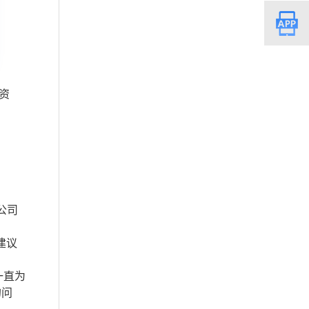
资
公司
建议
一直为
的问