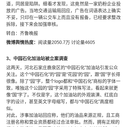
道，同居是陷阱。细看才发现，这竟然是一家奶粉企业投
放的广告。当地交通运输局回应，广告在词语表达上确实
不妥，只印在一辆公交车上而且没有报备，已经要求整改
拆除，接下来会加强审核。
​​转自：齐鲁晚报
微博舆情热度：
阅读量2050.7万 讨论量4605
3、中园石化加油站被立案调查
​​​​这两天，河北石家庄鹿泉区的“中园石化”加油站引发公众
关注。这个“中园石化”的“园”是“花园”的“园”，跟“国”字长得
很像。除了“园”字，整个logo都和“中国石化”商标的字体一
致，唯独这个公园的“园”字采用了特殊写法，看起来就更
像“国”字了。不仅是字，这个加油站的外观装潢、红底白
字的设计，甚至英文字母缩写，都与“中国石化”高度相
似。
对此，涉事加油站回应称，他们的油品来源正规，且工商
注册名称和营业资质都经过合法审批。然而，拥有正规的