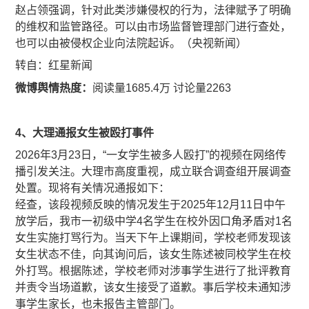
赵占领强调，针对此类涉嫌侵权的行为，法律赋予了明确
的维权和监管路径。可以由市场监督管理部门进行查处，
也可以由被侵权企业向法院起诉。（央视新闻）
​​转自：红星新闻
微博舆情热度：
阅读量1685.4万 讨论量2263
4、大理通报女生被殴打事件
​​​​2026年3月23日，“一女学生被多人殴打”的视频在网络传
播引发关注。大理市高度重视，成立联合调查组开展调查
处置。现将有关情况通报如下：
经查，该段视频反映的情况发生于2025年12月11日中午
放学后，我市一初级中学4名学生在校外因口角矛盾对1名
女生实施打骂行为。当天下午上课期间，学校老师发现该
女生状态不佳，向其询问后，该女生陈述被同校学生在校
外打骂。根据陈述，学校老师对涉事学生进行了批评教育
并责令当场道歉，该女生接受了道歉。事后学校未通知涉
事学生家长，也未报告主管部门。