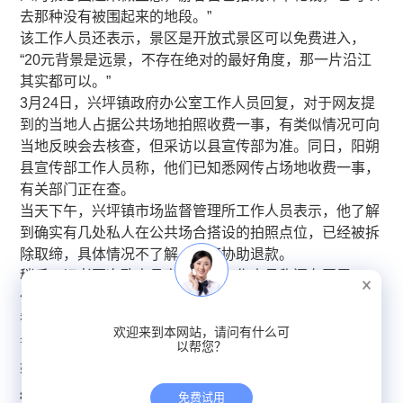
去那种没有被围起来的地段。”
该工作人员还表示，景区是开放式景区可以免费进入，
“20元背景是远景，不存在绝对的最好角度，那一片沿江
其实都可以。”
3月24日，兴坪镇政府办公室工作人员回复，对于网友提
到的当地人占据公共场地拍照收费一事，有类似情况可向
当地反映会去核查，但采访以县宣传部为准。同日，阳朔
县宣传部工作人员称，他们已知悉网传占场地收费一事，
有关部门正在查。
当天下午，兴坪镇市场监督管理所工作人员表示，他了解
到确实有几处私人在公共场合搭设的拍照点位，已经被拆
除取缔，具体情况不了解，但可协助退款。
稍后，记者再次致电县宣传部，工作人员称还在开展工
作，很快就会发公告，具体情况电话中三言两语说不清。
截至发稿前，记者注意到，该视频被重新上传，视频发布
欢迎来到本网站，请问有什么可
者称“被下架了”。
以帮您？
​​转自：潇湘晨报
免费试用
微博舆情热度：
阅读量304万 讨论量520