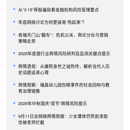
从“3·15”荐股骗局看金融机构风险管理要点
年底网络讨论为何更容易“热起来”？
奇瑞天门山“翻车”：危机公关、舆论分化与营销
策略反思
2025年底银行业舆情风险研判及监测关键点提示
舆情透视：从康熙身世之谜热传，解析当代人历
史话题追逐心理
舆情观察：瑞昌幼儿园伤眼事件的社会回响与教
育治理镜像
2025年中秋国庆“双节”舆情风险提示
9月11日全网络舆情简报：少女遭体罚死前求助
信被老师拦截