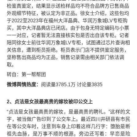
检鉴真鉴定，结果显示送检样品均不符合品牌方已售商品
外观细节特征，被认定为非正品。徐女士介绍，这些包均
于2022至2023年在福州大洋晶典、华润万象城LV专柜购
买，其中大洋晶典店已闭店。由于包身无特定编码与小票
一一对应，记者暂无法直接核实包是否出自该专柜。记者
陪同徐女士前往华润万象城LV专柜，试图通过芯片查询相
关信息，遭到柜员拒绝。柜员表示门店不提供鉴定服务，
坚称售出商品均为正品，销售记录需由相关部门依法调
取。
​转自：第一帮帮团
微博舆情热度：
阅读量3785.1万 讨论量3835
2、贞洁是女孩最高贵的嫁妆被印公交上
“贞洁是女孩最高贵的嫁妆，是最高贵的聘礼。”这样的文
字，被当做广告印到了公交车上。最近四川井研县有市民
在等公交车时，注意到车身上印着这样几行字：堕胎是断
祖先血脉，是万事不顺的根源。旁边还写着：早恋是险