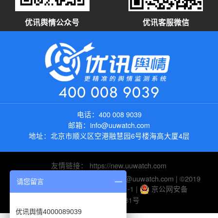
优讯舆情公众号
优讯客服微信
400 008 9039
电话：
400 008 9039
邮箱：
info@uuwatch.com
地址：
北京市顺义区空港融慧园6号楼海高大厦4层
友情链接：
https://new.uuwatch.com
电话：010-82895510 | 邮箱：help@uuwatch.com | ©2019
请您留言
UUWatch-
京ICP备10045116号-1
|
京公网安备
11010802026281号
优讯舆情4000089039