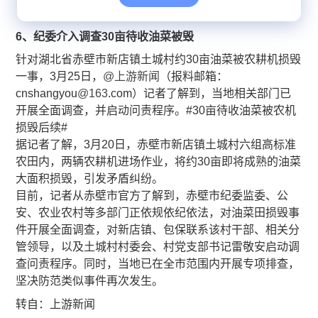
​6、纪委介入调查30亩待收油菜被毁
针对湖北省赤壁市新店镇土城村约30亩油菜被农耕机损毁
一事，3月25日，
@上游新闻
（报料邮箱：
cnshangyou
@163
.com）记者了解到，当地相关部门已
开展全面调查，并启动问责程序。#30亩待收油菜被农机
损毁后续#
据记者了解，3月20日，赤壁市新店镇土城村六组高标准
农田内，两辆农耕机进场作业，将约30亩即将成熟的油菜
大面积损毁，引发矛盾纠纷。
目前，记者从赤壁市官方了解到，赤壁市纪委监委、公
安、农业农村等多部门正依规依纪依法，对油菜田损毁事
件开展全面调查，对新店镇、包保联系该村干部、相关分
管领导，以及土城村村委会、村党支部书记雷敬安启动调
查问责程序。同时，当地已在全市范围内开展专项排查，
坚决防范类似事件再次发生。
​​转自：上游新闻