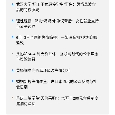
武汉大学“职工子女逼停学生”事件：舆情风波背
后的特权质疑
理性观察 | 湖北“妈妈岗”争议背后：女性就业支持
与公平边界
6月13日全网络舆情简报：一架波音787客机印度
坠毁
从协和“4+4”到天价耳环：互联网时代的公平焦虑
与舆论监督
黄杨钿甜高价耳环风波舆情分析
婚姻新规舆情聚焦：户口本退出的公众反响与社
会思潮
重庆三峡学院“天价采购”：75万与299元背后制度
漏洞待深挖