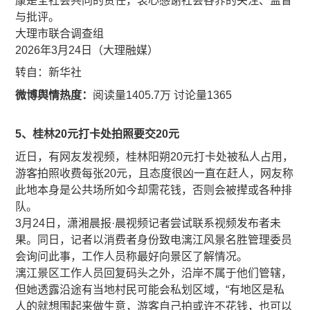
康是全社会共同的责任，衷心感谢社会各界的关注、监督
与批评。
大理市联合调查组
2026年3月24日（大理融媒）
​​转自：新华社
微博舆情热度：
阅读量1405.7万 讨论量1365
5、桂林20元打卡处拍照要交20元
近日，有网友发视频，桂林阳朔20元打卡处被私人占用，
游客拍照收费每张20元，且态度很凶一直在赶人，网友称
此地本身是公共场所如今却需花钱，否则会被撵或各种排
队。
3月24日，潇湘晨报·晨视频记者尝试联系视频发布者未
果。同日，记者以消费者身份致电漓江风景名胜管理委员
会询问此事，工作人员称最好向景区了解情况。
漓江景区工作人员回复码头之外，沿岸不属于他们管辖，
但她透露沿途有当地村民可能会私划区域，“有地区是私
人的就想围起来做生意，游客自己拍或许不花钱，也可以