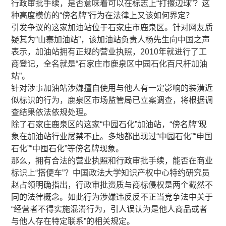
行政审批手续，是否意味着可以在标志上“打擦边球”？这
种高度模仿的“傍名牌”行为在法律上又该如何界定？
引发争议的这家加油站位于石家庄市鹿泉区。针对网友质
疑其为“山寨加油站”，该加油站负责人杨先生向中国之声
表示，加油站拥有正规的营业执照，2010年就进行了工
商登记，全名就是“石家庄市鹿泉区中园石化百尺杆加油
站”。
针对涉事加油站涉嫌擅自使用与他人有一定影响的装潢近
似标识的行为，鹿泉区市场监管局已立案调查，将根据调
查结果依法依规处理。
除了石家庄鹿泉区的这家“中园石化”加油站，“傍名牌”现
象在加油站行业屡禁不止。多地都出现过“中园石化”“申国
石化”“中囤石化”等傍名牌现象。
那么，拥有合法的营业执照和行政审批手续，能否在商业
标识上“搭便车”？中国政法大学知识产权中心特约研究员
赵占领明确指出，行政审批资质与商标侵权是两个截然不
同的法律概念。如此行为涉嫌违反反不正当竞争法中关于
“经营者不得实施混淆行为，引人误认为是他人商品或者
与他人存在特定联系”的相关规定。