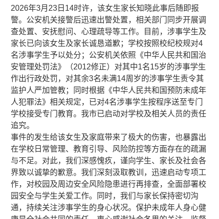
2026年3月23日14时许，该女生家长知晓此事后随即报
警。公安机关接警后迅速出警处置，相关部门同步开展调
查处置、安抚慰问、心理疏导等工作。目前，涉事学生及
家长已向该女生及家长诚恳道歉；学校按照校纪校规对4
名涉事学生予以处分；公安机关依照《中华人民共和国治
安管理处罚法》（2012修正）对其中1名15岁的涉事学生
作出行政处罚，对其余3名未满14周岁的涉事学生责令其
监护人严加管教；同时根据《中华人民共和国预防未成年
人犯罪法》相关规定，已对4名涉事学生按程序送至专门
学校接受专门教育。我市已启动对学校及相关人员的责任
追究。
事件的发生给该女生及家庭带来了极大的伤害，也暴露出
在学校日常管理、教育引导、风险防控等方面存在的疏漏
与不足。对此，我们深感愧疚，谨向学生、家长及社会各
界致以诚挚的歉意。我们深刻汲取教训，迅速启动专项工
作，对校园及周边安全风险隐患进行再排查，全面部署校
园安全与学生关爱工作。同时，我们与家长保持密切沟
通，持续关注涉事学生的身心状况。保护未成年人身心健