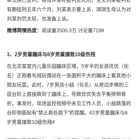
审法院已宣判，继母许某花被判处死刑，生父刘某被判处
有期徒刑五年六个月，刘某表示要上诉，琪琪生母认为对
刘某判罚太轻，也准备上诉。
微博舆情热度：
阅读量3500.3万 讨论量7199
3、2岁男童蹦床与8岁男童撞致10级伤残
在北京某室内儿童乐园蹦床区域，5岁半的女孩优优（化
名）正抱着毛绒玩偶站在一张面积不大的蹦床上看其他小
朋友玩耍。此时，7岁男孩小喆（化名）从旁边步梯的三
层台阶上直接跳到了蹦床上，导致优优失去平衡摔倒骨
折。事发时，现场监控视频中未见工作人员，小喆跳落的
台阶侧面贴有“禁止高处跳下”的提醒。
#2岁男童蹦床与8
岁男童撞致10级伤残#