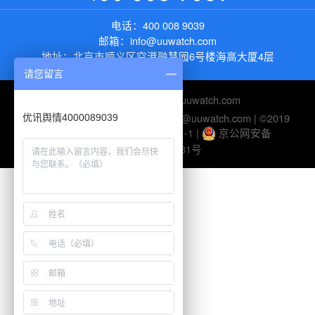
电话：
400 008 9039
邮箱：
info@uuwatch.com
地址：
北京市顺义区空港融慧园6号楼海高大厦4层
请您留言
友情链接：
https://new.uuwatch.com
电话：010-82895510 | 邮箱：help@uuwatch.com | ©2019
优讯舆情4000089039
UUWatch-
京ICP备10045116号-1
|
京公网安备
11010802026281号