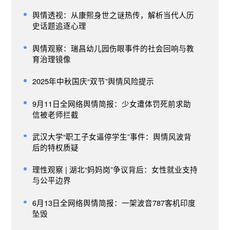
舆情透视：从康熙身世之谜热传，解析当代人历
史话题追逐心理
舆情观察：瑞昌幼儿园伤眼事件的社会回响与教
育治理镜像
2025年中秋国庆“双节”舆情风险提示
9月11日全网络舆情简报：少女遭体罚死前求助
信被老师拦截
武汉大学“职工子女逼停学生”事件：舆情风波背
后的特权质疑
理性观察 | 湖北“妈妈岗”争议背后：女性就业支持
与公平边界
6月13日全网络舆情简报：一架波音787客机印度
坠毁