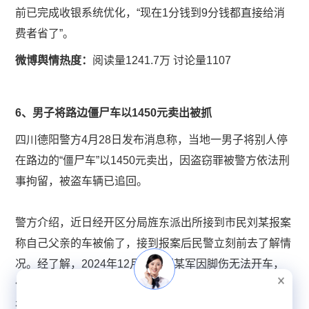
前已完成收银系统优化，“现在1分钱到9分钱都直接给消
费者省了”。
微博舆情热度：
阅读量1241.7万 讨论量1107
​6、男子将路边僵尸车以1450元卖出被抓
四川德阳警方4月28日发布消息称，当地一男子将别人停
在路边的“僵尸车”以1450元卖出，因盗窃罪被警方依法刑
事拘留，被盗车辆已追回。
警方介绍，近日经开区分局旌东派出所接到市民刘某报案
称自己父亲的车被偷了，接到报案后民警立刻前去了解情
况。经了解，2024年12月车主刘某军因脚伤无法开车，
便将自己的银色五菱面包车停靠在路边长期未使用。但就
在最近其子刘某发现车辆失踪，于是立刻报警。