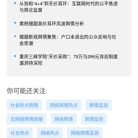
从协和“4+4”到天价耳环：互联网时代的公平焦虑
与舆论监督
黄杨钿甜高价耳环风波舆情分析
婚姻新规舆情聚焦：户口本退出的公众反响与社
会思潮
重庆三峡学院“天价采购”：75万与299元背后制度
漏洞待深挖
你可能还关注:
社会热点舆情
网络舆情热点
舆情监测
全网络舆情简报
网络舆情
舆情监控
社会热点
网络热点
网络舆情监测