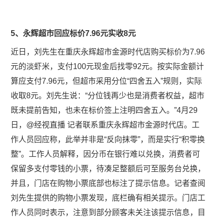
5、永辉超市回应标价7.96元实收8元
近日，刘先生在重庆永辉超市金源时代店购买标价为7.96
元的淡虾米，支付100元现金后找零92元。按实际金额计
算应支付7.96元，但超市采用分位“四舍五入”规则，实际
收取8元。刘先生说：“分位钱再少也是消费者权益，超市
既未提前告知，也未在标价签上注明四舍五入。”4月29
日，
@经视直播
记者联系重庆永辉超市金源时代店。工
作人员回应称，此举并非是“反向抹零”，而是实行“积零换
整”。工作人员解释，因分币在银行难以兑换，消费者可
保留多支付零钱的小票，待凑足整额后可至服务台兑换，
并且，门店在购物小票底部也标注了提示信息。记者查阅
刘先生提供的购物小票发现，底栏确有相关提示。门店工
作人员同时表示，注意到部分顾客未关注该提示信息，目