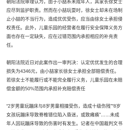
朝阳法院审理认为，由于小喆系未成年人，其家长徐女士
应尽到监护职责。然而在小喆玩耍时，徐女士却未在场制
止小喆的不当行为，造成优优受伤，应当由徐女士承担侵
权责任。此外，儿童乐园的经营者在履行安全保障义务方
面也存在一定缺失，应在过错范围内承担相应的补充责
任。
朝阳法院近日对此案作出一审判决：认定优优发生的合理
损失为4346元，由小喆家长徐女士承担全部赔偿责任。
若徐女士不能履行或不能完全履行义务，儿童乐园在未赔
偿金额的50%范围内承担补充赔偿责任
“2岁男童玩蹦床与8岁男童相撞受伤，造成十级伤残”“8岁
女孩玩蹦床导致脊椎错位陷入昏迷，或致瘫痪”……未成
年人因玩蹦床导致的伤害时有发生。记者在中国裁判文书