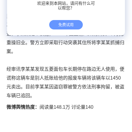
欢迎来到本网站，请问有什么可
以帮您？
民警通过走访居民、调阅监控结合车辆停放位置及周边路
况展开了细致侦查，最终锁定犯罪嫌疑人为李某某。经调
免费试用
查，李某某是个惯犯，2024年因盗窃入狱刑满仅4个月竟
重操旧业。警方立即采取行动突袭其住所将李某某抓捕归
案。
经审讯李某某发现五菱面包车长期停在路边无人使用，便
谎称这辆车是别人抵账给他的报废车辆将该辆车以1450
元卖出。目前李某某因盗窃罪被警方依法刑事拘留，被盗
车辆已追回。
微博舆情热度：
阅读量148.1万 讨论量140