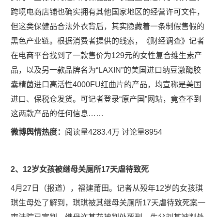
跨境电商店铺也确实拥有其他国家地区的经营许可文件，
但这类保健品合法外衣背后，其实隐藏着一条制假售假的
黑色产业链。根据消费者提供的线索，《财经调查》记者
在电商平台找到了一款售价为129元的女性复合维生素产
品，以及另一款品牌名为“LAXIN”的美国进口纳豆激酶胶
囊精菌进口高活性4000FU红曲片的产品，均宣称是美国
进口、保税仓发货。可记者登录“原产国”网站，竟查不到
这两款产品的任何信息……
微博舆情热度：
阅读量4283.4万 讨论量8954
2、12岁女孩被继母关厕所17天虐待致死
4月27日（报道），福建莆田。记者从殁年12岁的女孩琪
琪生母处了解到，琪琪被其继母关厕所17天虐待致死案一