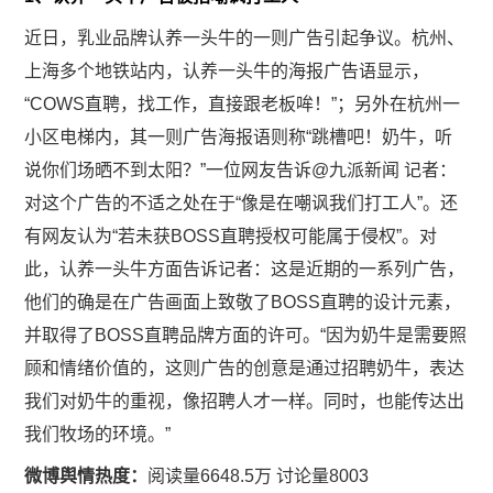
近日，乳业品牌认养一头牛的一则广告引起争议。杭州、
上海多个地铁站内，认养一头牛的海报广告语显示，
“COWS直聘，找工作，直接跟老板哞！”；另外在杭州一
小区电梯内，其一则广告海报语则称“跳槽吧！奶牛，听
说你们场晒不到太阳？”一位网友告诉
@九派新闻
记者：
对这个广告的不适之处在于“像是在嘲讽我们打工人”。还
有网友认为“若未获BOSS直聘授权可能属于侵权”。对
此，认养一头牛方面告诉记者：这是近期的一系列广告，
他们的确是在广告画面上致敬了BOSS直聘的设计元素，
并取得了BOSS直聘品牌方面的许可。“因为奶牛是需要照
顾和情绪价值的，这则广告的创意是通过招聘奶牛，表达
我们对奶牛的重视，像招聘人才一样。同时，也能传达出
我们牧场的环境。”
微博舆情热度：
阅读量6648.5万 讨论量8003