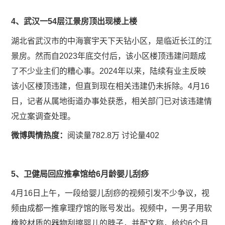
4、武汉一54层江景房顶出现楼上楼
湖北省武汉市的中海寰宇天下天钻小区，是临近长江的江
景房。然而自2023年底交付后，该小区楼顶违建问题成
了不少业主们的糟心事。2024年以来，陆续有业主反映
该小区楼顶违建，但直到现在相关违建仍未拆除。4月16
日，记者从属地街道办事处获悉，相关部门已对该违建情
况立案调查处理。
微博舆情热度：
阅读量782.8万 讨论量402
5、卫健局回应推拿馆给6月龄婴儿刮痧
4月16日上午，一段给婴儿刮痧的视频引发不少争议，视
频由成都一推拿理疗馆的账号发出。视频中，一男子用软
橡胶材质的器物刮擦婴儿的脖子，并配文称，给约6个月