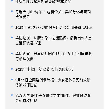
年底网络讨论为何更容易“热起来”？
奇瑞天门山“翻车”：危机公关、舆论分化与营销
策略反思
2025年底银行业舆情风险研判及监测关键点提示
舆情透视：从康熙身世之谜热传，解析当代人历
史话题追逐心理
舆情观察：瑞昌幼儿园伤眼事件的社会回响与教
育治理镜像
2025年中秋国庆“双节”舆情风险提示
9月11日全网络舆情简报：少女遭体罚死前求助
信被老师拦截
武汉大学“职工子女逼停学生”事件：舆情风波背
后的特权质疑