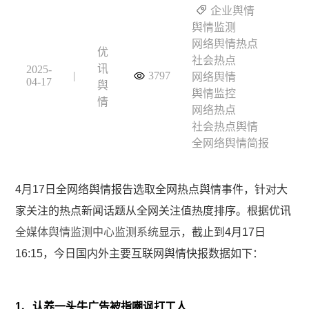
企业舆情
舆情监测
网络舆情热点
优
社会热点
讯
2025-
|
3797
网络舆情
04-17
舆
舆情监控
情
网络热点
社会热点舆情
全网络舆情简报
4
月17日全网络舆情报告选取全网热点舆情事件，针对大
家关注的热点新闻话题从全网关注值热度排序。根据优讯
全媒体舆情监测中心监测系统
显示，截止到4月17日
16:15，今日国内外主要互联网舆情快报数据如下：
1、认养一头牛广告被指嘲讽打工人