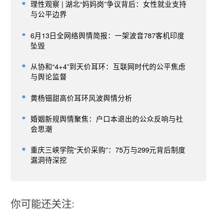
理性观察 | 湖北“妈妈岗”争议背后：女性就业支持
与公平边界
6月13日全网络舆情简报：一架波音787客机印度
坠毁
从协和“4+4”到天价耳环：互联网时代的公平焦虑
与舆论监督
黄杨钿甜高价耳环风波舆情分析
婚姻新规舆情聚焦：户口本退出的公众反响与社
会思潮
重庆三峡学院“天价采购”：75万与299元背后制度
漏洞待深挖
你可能还关注: