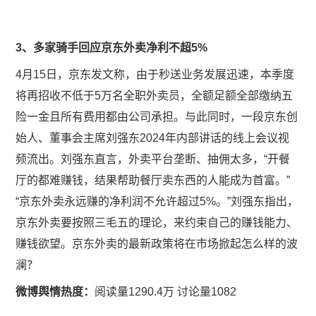
3、多家骑手回应京东外卖净利不超5%
4月15日，京东发文称，由于秒送业务发展迅速，本季度
将再招收不低于5万名全职外卖员，全额足额全部缴纳五
险一金且所有费用都由公司承担。与此同时，一段京东创
始人、董事会主席刘强东2024年内部讲话的线上会议视
频流出。刘强东直言，外卖平台垄断、抽佣太多，“开餐
厅的都难赚钱，结果帮助餐厅卖东西的人能成为首富。”
“京东外卖永远赚的净利润不允许超过5%。”刘强东指出，
京东外卖要按照三毛五的理论，来约束自己的赚钱能力、
赚钱欲望。京东外卖的最新政策将在市场掀起怎么样的波
澜？
微博舆情热度：
阅读量1290.4万 讨论量1082