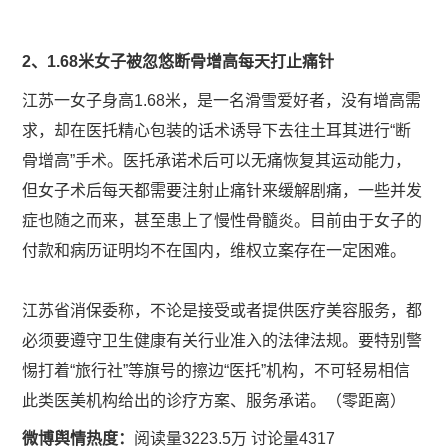
2、1.68米女子被忽悠断骨增高每天打止痛针
江苏一女子身高1.68米，是一名滑雪爱好者，没有增高需
求，却在医托精心包装的话术诱导下去往土耳其进行“断
骨增高”手术。医托承诺术后可以无痛恢复其运动能力，
但女子术后每天都需要注射止痛针来缓解剧痛，一些并发
症也随之而来，甚至患上了慢性骨髓炎。目前由于女子的
付款和病历证明均不在国内，维权立案存在一定困难。
江苏省消保委称，不论是接受或者提供医疗美容服务，都
必须要遵守卫生健康有关行业准入的法律法规。要特别警
惕打着“旅行社”等旗号的擦边“医托”机构，不可轻易相信
此类医美机构给出的诊疗方案、服务承诺。（零距离）
微博舆情热度：
阅读量3223.5万 讨论量4317