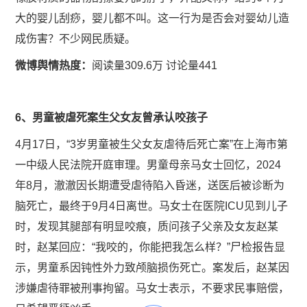
大的婴儿刮痧，婴儿都不叫。这一行为是否会对婴幼儿造
成伤害？不少网民质疑。
微博舆情热度：
阅读量309.6万 讨论量441
6、男童被虐死案生父女友曾承认咬孩子
4月17日，“3岁男童被生父女友虐待后死亡案”在上海市第
一中级人民法院开庭审理。男童母亲马女士回忆，2024
年8月，澈澈因长期遭受虐待陷入昏迷，送医后被诊断为
脑死亡，最终于9月4日离世。马女士在医院ICU见到儿子
时，发现其腿部有明显咬痕，质问孩子父亲及女友赵某
时，赵某回应：“我咬的，你能把我怎么样？”尸检报告显
示，男童系因钝性外力致颅脑损伤死亡。案发后，赵某因
涉嫌虐待罪被刑事拘留。马女士表示，不要求民事赔偿，