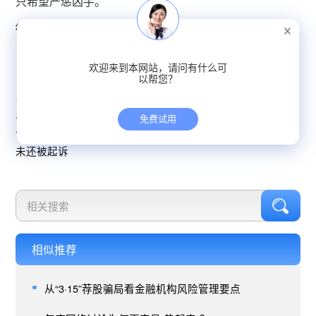
只希望严惩凶手。
微博舆情热度：
阅读量214.2万 讨论量174
欢迎来到本网站，请问有什么可
以帮您？
< 上一篇：4月14日全网络舆情简报：中式奶茶成为越南年轻
人的新宠
免费试用
下一篇：4月23日全网络舆情简报：男子被女友逼写百万借条
未还被起诉
相似推荐
从“3·15”荐股骗局看金融机构风险管理要点